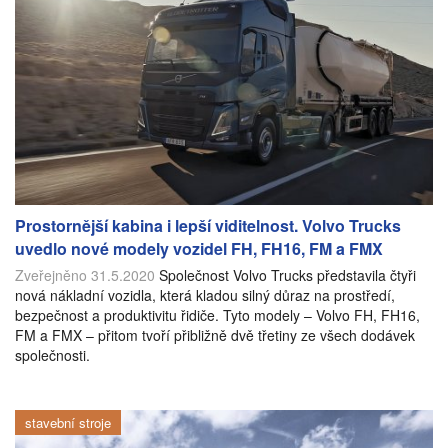
Prostornější kabina i lepší viditelnost. Volvo Trucks
uvedlo nové modely vozidel FH, FH16, FM a FMX
Zveřejněno 31.5.2020
Společnost Volvo Trucks představila čtyři
nová nákladní vozidla, která kladou silný důraz na prostředí,
bezpečnost a produktivitu řidiče. Tyto modely – Volvo FH, FH16,
FM a FMX – přitom tvoří přibližně dvě třetiny ze všech dodávek
společnosti.
stavební stroje