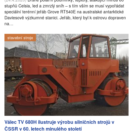
stupňů Celsia, led a zmrzlý sníh – s tím vším se musí vypořádat
speciální terénní jeřáb Grove RT540E na australské antarktické
Daviesově výzkumné stanici. Jeřáb, který byl k ostrovu dopraven
na…
stavební stroje
Válec TV 680H ilustruje výrobu silničních strojů v
ČSSR v 60. letech minulého století