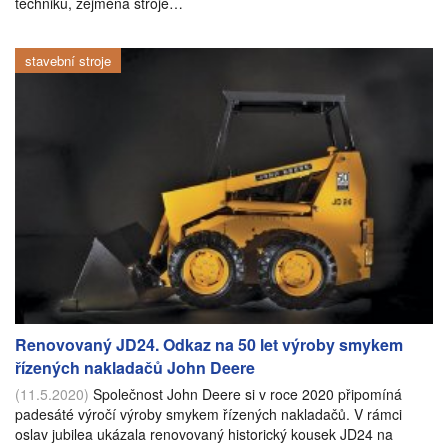
techniku, zejména stroje…
stavební stroje
Renovovaný JD24. Odkaz na 50 let výroby smykem
řízených nakladačů John Deere
(11.5.2020)
Společnost John Deere si v roce 2020 připomíná
padesáté výročí výroby smykem řízených nakladačů. V rámci
oslav jubilea ukázala renovovaný historický kousek JD24 na