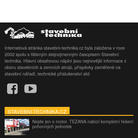
Internetová stránka stavebni-technika.cz byla založena v roce
2002 spolu s tišteným stejnojmenným časopisem Stavební
technika. Hlavní obsahovou náplní jsou nejnovější informace z
oboru stavebních a zemních strojů, příspěvky zaměřené na
stavební nářadí, technické příslušenství atd.
STAVEBNI-TECHNIKA.CZ
Nejde jen o motor. TEZANA nabízí kompletní řešení
pohonných jednotek