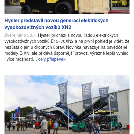
Hyster představil novou generaci elektrických
vysokozdvižných vozíků XN2
Zveřejněno 30.7.
Hyster přichází s novou řadou elektrických
vysokozdvižných vozíků E45–70XN2 a na první pohled je vidět, že
nezůstalo jen u drobných úprav. Novinka navazuje na osvědčené
modely E-XN, ale přidává úspornější provoz, výrazně lepší výhled
i více možností…
celý příspěvek