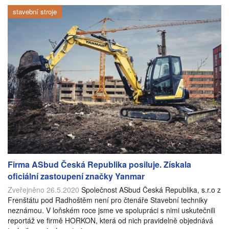
stavební stroje
Firma ASbud Česká Republika posiluje. Získala
oficiální zastoupení značky Yanmar
Zveřejněno 26.5.2020
Společnost ASbud Česká Republika, s.r.o z
Frenštátu pod Radhoštěm není pro čtenáře Stavební techniky
neznámou. V loňském roce jsme ve spolupráci s nimi uskutečnili
reportáž ve firmě HORKON, která od nich pravidelně objednává