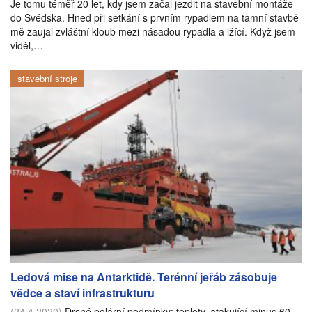
Je tomu téměř 20 let, kdy jsem začal jezdit na stavební montáže
do Švédska. Hned při setkání s prvním rypadlem na tamní stavbě
mě zaujal zvláštní kloub mezi násadou rypadla a lžící. Když jsem
viděl,…
stavební stroje
Ledová mise na Antarktidě. Terénní jeřáb zásobuje
vědce a staví infrastrukturu
(24.4.2020)
Drsné polární podmínky; teploty, atakující minus 60