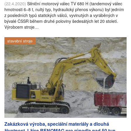
(22.4.2020)
Silniční motorový válec TV 680 H (tandemový válec
hmotnosti 6–8 t, nultý typ, hydraulický přenos výkonu) byl jedním
z posledních typů statických válců, vyvinutých a vyráběných v
bývalé ČSSR během druhé poloviny šedesátých let 20 století.
Výrobcem stroje…
stavební stroje
Zakázková výroba, speciální materiály a dlouhá
životnost. Lžíce RENOMAG pro rýpadla nad 50 tun