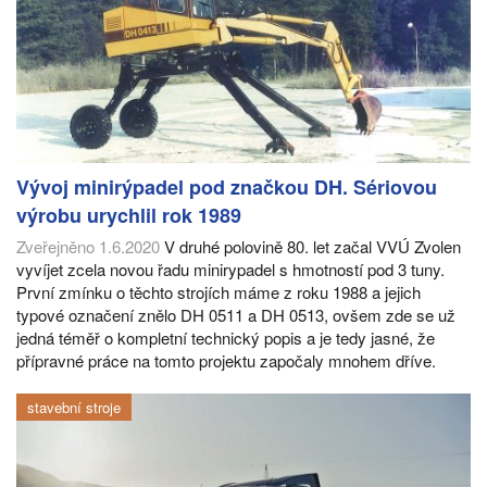
Vývoj minirýpadel pod značkou DH. Sériovou
výrobu urychlil rok 1989
Zveřejněno 1.6.2020
V druhé polovině 80. let začal VVÚ Zvolen
vyvíjet zcela novou řadu minirypadel s hmotností pod 3 tuny.
První zmínku o těchto strojích máme z roku 1988 a jejich
typové označení znělo DH 0511 a DH 0513, ovšem zde se už
jedná téměř o kompletní technický popis a je tedy jasné, že
přípravné práce na tomto projektu započaly mnohem dříve.
stavební stroje