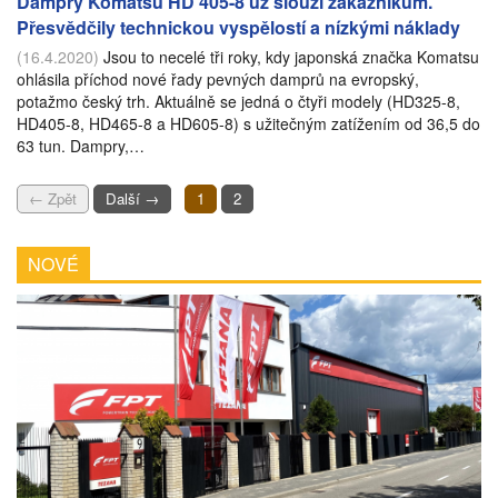
Dampry Komatsu HD 405-8 už slouží zákazníkům.
Přesvědčily technickou vyspělostí a nízkými náklady
(16.4.2020)
Jsou to necelé tři roky, kdy japonská značka Komatsu
ohlásila příchod nové řady pevných damprů na evropský,
potažmo český trh. Aktuálně se jedná o čtyři modely (HD325-8,
HD405-8, HD465-8 a HD605-8) s užitečným zatížením od 36,5 do
63 tun. Dampry,…
← Zpět
Další →
1
2
NOVÉ