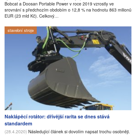
Bobcat a Doosan Portable Power v roce 2019 vzrostly ve
srovnání s předchozím obdobím o 12,8 % na hodnotu 863 milionů
EUR (23 mld Kč). Celkový…
stavební stroje
Naklápěcí rotátor: dřívější rarita se dnes stává
standardem
(28.4.2020)
Následující článek si dovolím napsat trochu osobněji.