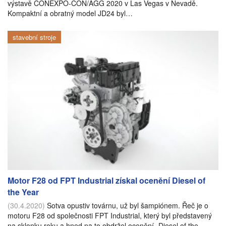
výstavě CONEXPO-CON/AGG 2020 v Las Vegas v Nevadě.
Kompaktní a obratný model JD24 byl…
stavební stroje
Motor F28 od FPT Industrial získal ocenění Diesel of
the Year
(30.4.2020)
Sotva opustiv továrnu, už byl šampiónem. Řeč je o
motoru F28 od společnosti FPT Industrial, který byl představený
na sklonku roku a hned na to obdržel ocenění „Diesel of the