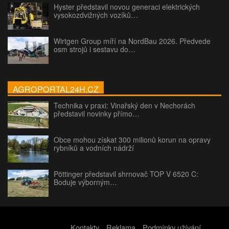
Hyster představil novou generaci elektrických
vysokozdvižných vozíků…
Wirtgen Group míří na NordBau 2026. Předvede
osm strojů i sestavu do…
AGROPORTAL24H.CZ
Technika v praxi: Vinařský den v Nechorách
představil novinky přímo…
Obce mohou získat 300 milionů korun na opravy
rybníků a vodních nádrží
Pöttinger představil shrnovač TOP V 6520 C:
Boduje výborným…
Kontakty
Reklama
Podmínky užívání