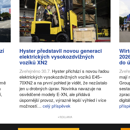
zí
Hyster představil novou generaci
Wir
elektrických vysokozdvižných
2026
vozíků XN2
do ú
Zveřejněno 30.7.
Hyster přichází s novou řadou
Zveře
elektrických vysokozdvižných vozíků E45–
mají 
romě
70XN2 a na první pohled je vidět, že nezůstalo
Group
h
jen u drobných úprav. Novinka navazuje na
sesta
í,
osvědčené modely E-XN, ale přidává
zprac
úspornější provoz, výrazně lepší výhled i více
digit
možností…
celý příspěvek
přísp