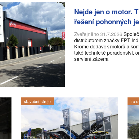
Nejde jen o motor. 
řešení pohonných j
Zveřejněno 31.7.2026
Společ
distributorem značky FPT Indu
Kromě dodávek motorů a komp
také technické poradenství, or
servisní zázemí.
stavební stroje
ze s