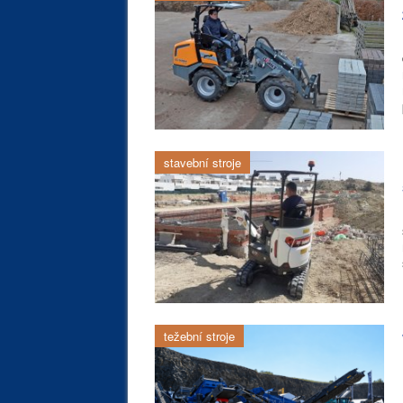
stavební stroje
težební stroje