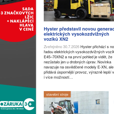
Hyster představil novou generac
elektrických vysokozdvižných
vozíků XN2
Zveřejněno 30.7.2026
Hyster přichází s n
řadou elektrických vysokozdvižných vozí
E45–70XN2 a na první pohled je vidět, že
nezůstalo jen u drobných úprav. Novinka
navazuje na osvědčené modely E-XN, ale
přidává úspornější provoz, výrazně lepší 
i více možností…
stavební stroje