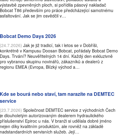
výstavbě zpevněných ploch, si pořídila pásový nakladač
Bobcat T86 především pro práce předcházející samotnému
asfaltování. Jak se jim osvědčil v…
Bobcat Demo Days 2026
(24.7.2026)
Jak je již tradicí, tak i letos se v Dobříši,
konkrétně v Kampusu Doosan Bobcat, pořádaly Bobcat Demo
Days. Trvání? Neuvěřitelných 14 dní. Každý den exkluzivně
pro vybranou skupinu novinářů, zákazníků a dealerů z
regionu EMEA (Evropa, Blízký východ a…
Kde se bourá nebo staví, tam narazíte na DEMTEC
service
(23.7.2026)
Společnost DEMTEC service z východních Čech
je dlouholetým autorizovaným dealerem hydraulického
příslušenství Epiroc u nás. V branži si udělala dobré jméno
nejen díky kvalitním produktům, ale rovněž na základě
nadstandardních servisních služeb. Její…