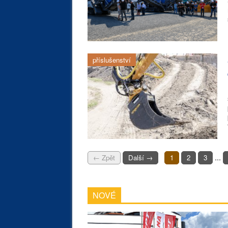
příslušenství
...
← Zpět
Další →
1
2
3
NOVÉ