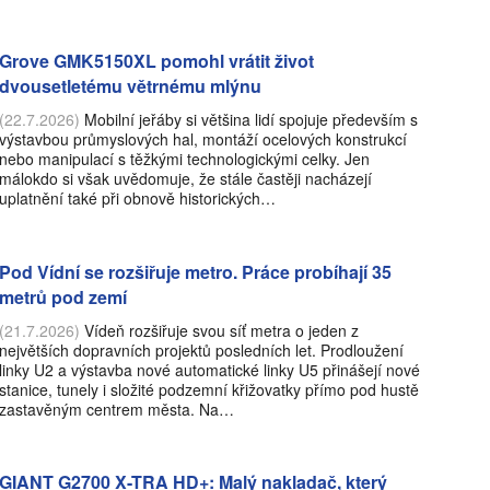
Grove GMK5150XL pomohl vrátit život
dvousetletému větrnému mlýnu
(22.7.2026)
Mobilní jeřáby si většina lidí spojuje především s
výstavbou průmyslových hal, montáží ocelových konstrukcí
nebo manipulací s těžkými technologickými celky. Jen
málokdo si však uvědomuje, že stále častěji nacházejí
uplatnění také při obnově historických…
Pod Vídní se rozšiřuje metro. Práce probíhají 35
metrů pod zemí
(21.7.2026)
Vídeň rozšiřuje svou síť metra o jeden z
největších dopravních projektů posledních let. Prodloužení
linky U2 a výstavba nové automatické linky U5 přinášejí nové
stanice, tunely i složité podzemní křižovatky přímo pod hustě
zastavěným centrem města. Na…
GIANT G2700 X-TRA HD+: Malý nakladač, který