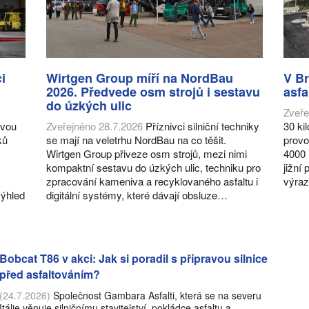
i
Wirtgen Group míří na NordBau
V Br
2026. Předvede osm strojů i sestavu
asfa
do úzkých ulic
Zveře
ovou
Zveřejněno 28.7.2026
Příznivci silniční techniky
30 ki
ků
se mají na veletrhu NordBau na co těšit.
provo
Wirtgen Group přiveze osm strojů, mezi nimi
4000 
kompaktní sestavu do úzkých ulic, techniku pro
jižní
zpracování kameniva a recyklovaného asfaltu i
výraz
výhled
digitální systémy, které dávají obsluze…
Bobcat T86 v akci: Jak si poradil s přípravou silnice
před asfaltováním?
(24.7.2026)
Společnost Gambara Asfalti, která se na severu
Itálie věnuje silničnímu stavitelství, pokládce asfaltu a