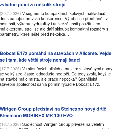
zvládne práci za několik strojů
(20.7.2026)
V segmentu kompaktních kolových nakladačů
dnes panuje obrovská konkurence. Výrobci se předhánějí v
nosnosti, výkonu hydrauliky i univerzálnosti použití. Jen
málokterému stroji se ale daří skloubit kompaktní rozměry s
parametry, které ještě před několika…
Bobcat E17z pomáhá na stavbách v Alicante. Vejde
se i tam, kde větší stroje nemají šanci
(17.7.2026)
Ve stísněných ulicích a mezi rozestavěnými domy
se velký stroj často jednoduše neotočí. Co tedy zvolit, když je
na stavbě málo místa, ale práce nepočká? Španělská
stavební společnost sáhla po minirypadle Bobcat E17z.
Wirtgen Group představí na Steinexpo nový drtič
Kleemann MOBIREX MR 130 EVO
(16.7.2026)
Společnost Wirtgen Group přiveze na veletrh