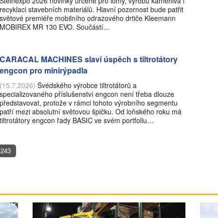
Steinexpo 2026 novinky určené pro lomy, výrobu kameniva i
recyklaci stavebních materiálů. Hlavní pozornost bude patřit
světové premiéře mobilního odrazového drtiče Kleemann
MOBIREX MR 130 EVO. Součástí…
CARACAL MACHINES slaví úspěch s tiltrotátory
engcon pro minirýpadla
(15.7.2026)
Švédského výrobce tiltrotátorů a
specializovaného příslušenství engcon není třeba dlouze
představovat, protože v rámci tohoto výrobního segmentu
patří mezi absolutní světovou špičku. Od loňského roku má
tiltrotátory engcon řady BASIC ve svém portfoliu…
243