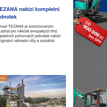
TEZANA nabízí kompletní
ednotek
nost TEZANA je autorizovaným
strial pro několik evropských trhů.
letních pohonných jednotek nabízí
iginální náhradní díly a rozsáhlé
věta