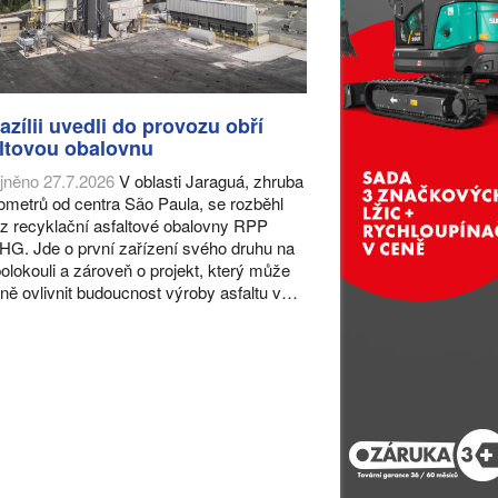
azílii uvedli do provozu obří
ltovou obalovnu
jněno 27.7.2026
V oblasti Jaraguá, zhruba
lometrů od centra São Paula, se rozběhl
z recyklační asfaltové obalovny RPP
HG. Jde o první zařízení svého druhu na
 polokouli a zároveň o projekt, který může
ně ovlivnit budoucnost výroby asfaltu v…