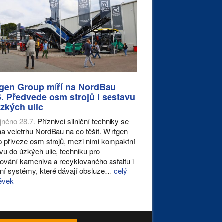
tgen Group míří na NordBau
. Předvede osm strojů i sestavu
zkých ulic
jněno 28.7.
Příznivci silniční techniky se
na veletrhu NordBau na co těšit. Wirtgen
 přiveze osm strojů, mezi nimi kompaktní
vu do úzkých ulic, techniku pro
ování kameniva a recyklovaného asfaltu i
ální systémy, které dávají obsluze…
celý
ěvek