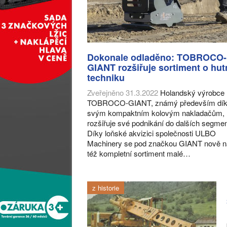
Dokonale odladěno: TOBROCO-
GIANT rozšiřuje sortiment o hut
techniku
Zveřejněno 31.3.2022
Holandský výrobce
TOBROCO-GIANT, známý především dí
svým kompaktním kolovým nakladačům,
rozšiřuje své podnikání do dalších segmen
Díky loňské akvizici společnosti ULBO
Machinery se pod značkou GIANT nově n
též kompletní sortiment malé…
z historie