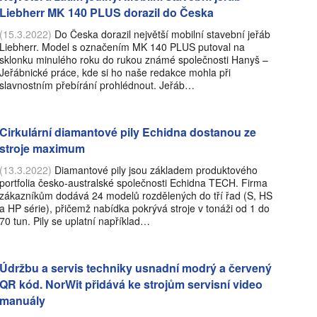
Liebherr MK 140 PLUS dorazil do Česka
(15.3.2022)
Do Česka dorazil největší mobilní stavební jeřáb
Liebherr. Model s označením MK 140 PLUS putoval na
sklonku minulého roku do rukou známé společnosti Hanyš –
Jeřábnické práce, kde si ho naše redakce mohla při
slavnostním přebírání prohlédnout. Jeřáb…
Cirkulární diamantové pily Echidna dostanou ze
stroje maximum
(13.3.2022)
Diamantové pily jsou základem produktového
portfolia česko-australské společnosti Echidna TECH. Firma
zákazníkům dodává 24 modelů rozdělených do tří řad (S, HS
a HP série), přičemž nabídka pokrývá stroje v tonáži od 1 do
70 tun. Pily se uplatní například…
Údržbu a servis techniky usnadní modrý a červený
QR kód. NorWit přidává ke strojům servisní video
manuály