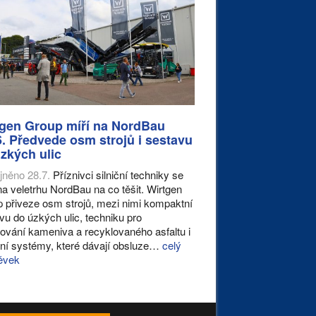
tgen Group míří na NordBau
. Předvede osm strojů i sestavu
zkých ulic
jněno 28.7.
Příznivci silniční techniky se
na veletrhu NordBau na co těšit. Wirtgen
 přiveze osm strojů, mezi nimi kompaktní
vu do úzkých ulic, techniku pro
ování kameniva a recyklovaného asfaltu i
ální systémy, které dávají obsluze…
celý
ěvek