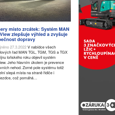
ery místo zrcátek: Systém MAN
View zlepšuje výhled a zvyšuje
pečnost dopravy
jněno 27.3.2022
V nabídce všech
lových řad MAN TGL, TGM, TGS a TGX
říjnu loňského roku objevil systém
iew. Jeho hlavním úkolem je prevence
vních nehod. Zorné pole systému totiž
elní slepá místa na straně řidiče i
ujezdce, což pomáhá…