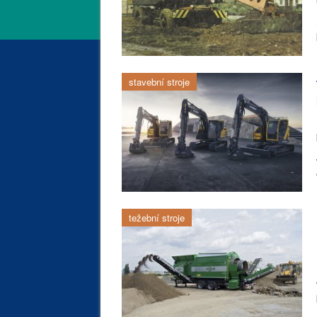
stavební stroje
težební stroje