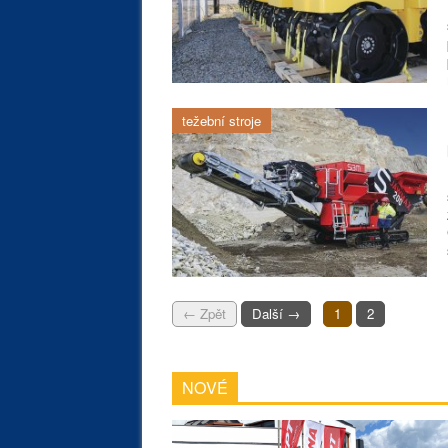
težební stroje
← Zpět
Další →
1
2
NOVÉ