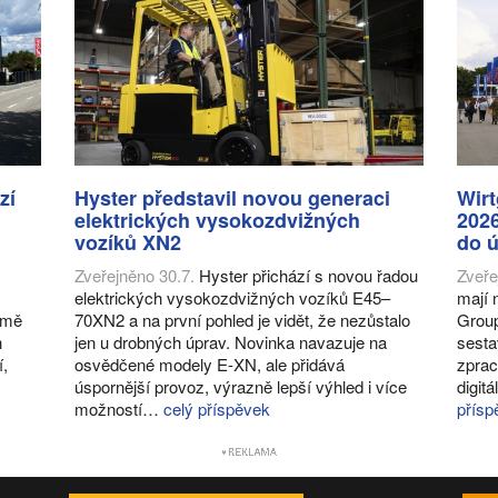
zí
Hyster představil novou generaci
Wir
elektrických vysokozdvižných
2026
vozíků XN2
do ú
Zveřejněno 30.7.
Hyster přichází s novou řadou
Zveře
elektrických vysokozdvižných vozíků E45–
mají 
romě
70XN2 a na první pohled je vidět, že nezůstalo
Group
h
jen u drobných úprav. Novinka navazuje na
sesta
í,
osvědčené modely E-XN, ale přidává
zprac
úspornější provoz, výrazně lepší výhled i více
digit
možností…
celý příspěvek
přísp