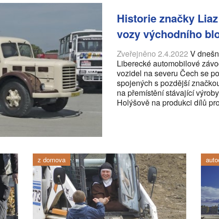
Historie značky Liaz
vozy východního blo
Zveřejněno 2.4.2022
V dnešní
Liberecké automobilové závod
vozidel na severu Čech se po
spojených s pozdější značko
na přemístění stávající výrob
Holýšově na produkci dílů pro
z domova
auto