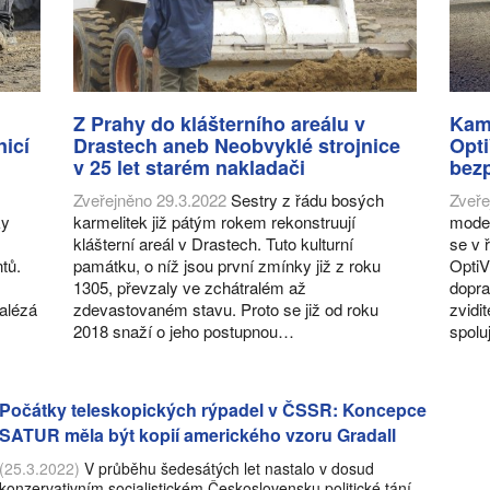
Z Prahy do klášterního areálu v
Kam
nicí
Drastech aneb Neobvyklé strojnice
Opti
v 25 let starém nakladači
bez
Zveřejněno 29.3.2022
Sestry z řádu bosých
Zveře
ky
karmelitek již pátým rokem rekonstruují
mode
klášterní areál v Drastech. Tuto kulturní
se v 
tů.
památku, o níž jsou první zmínky již z roku
OptiV
1305, převzaly ve zchátralém až
dopra
alézá
zdevastovaném stavu. Proto se již od roku
zvidit
2018 snaží o jeho postupnou…
spol
Počátky teleskopických rýpadel v ČSSR: Koncepce
SATUR měla být kopií amerického vzoru Gradall
(25.3.2022)
V průběhu šedesátých let nastalo v dosud
konzervativním socialistickém Československu politické tání.