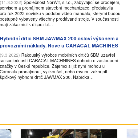
(11.3.2022)
Společnost NorWit, s.r.o., zabývající se prodejem,
servisem a pronájmem stavební mechanizace, představila
pro rok 2022 novinku v podobě video manuálů, kterými budou
postupně vybaveny všechny prodávané stroje. V současnosti
mají zákazníci k dispozici…
Hybridní drtič SBM JAWMAX 200 osloví výkonem a
provozními náklady. Nově u CARACAL MACHINES
(9.3.2022)
Rakouský výrobce mobilních drtičů SBM uzavřel
se společností CARACAL MACHNINES dohodu o zastoupení
značky v České republice. Zájemci si již nyní mohou u
Caracalu pronajmout, vyzkoušet, nebo rovnou zakoupit
špičkový hybridní drtič JAWMAX 200. Nabídka…