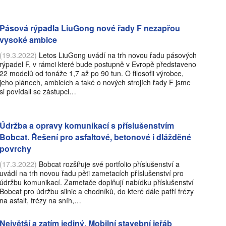
Pásová rýpadla LiuGong nové řady F nezapřou
vysoké ambice
(19.3.2022)
Letos LiuGong uvádí na trh novou řadu pásových
rýpadel F, v rámci které bude postupně v Evropě představeno
22 modelů od tonáže 1,7 až po 90 tun. O filosofii výrobce,
jeho plánech, ambicích a také o nových strojích řady F jsme
si povídali se zástupci…
Údržba a opravy komunikací s příslušenstvím
Bobcat. Řešení pro asfaltové, betonové i dlážděné
povrchy
(17.3.2022)
Bobcat rozšiřuje své portfolio příslušenství a
uvádí na trh novou řadu pěti zametacích příslušenství pro
údržbu komunikací. Zametače doplňují nabídku příslušenství
Bobcat pro údržbu silnic a chodníků, do které dále patří frézy
na asfalt, frézy na sníh,…
Největší a zatím jediný. Mobilní stavební jeřáb