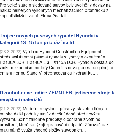
Pro velké státem sledované stavby byly uvolněny devizy na
nákup některých výkonných mechanizačních prostředků z
kapitalistických zemí. Firma Gradall…
Trojice nových pásových rýpadel Hyundai v
kategorii 13–15 tun přichází na trh
(23.3.2022)
Výrobce Hyundai Construction Equipment
představil tři nová pásová rýpadla s typovým označením
HX130A LCR, HX140A L a HX145A LCR. Rýpadla dostala do
vínku nízkoemisní motory Cummins nové generace splňující
emisní normu Stage V, přepracovanou hydrauliku,…
Dvoububnové třídiče ZEMMLER, jedinečné stroje k
recyklaci materiálů
(21.3.2022)
Moderní recyklační provozy, stavební firmy a
mnohé další podniky stojí v dnešní době před novými
výzvami. Splnit zákonné předpisy o ochraně životního
prostředí, které se týkají zpracování odpadů. Zároveň pak
maximálně využít vhodné složky stavebních…