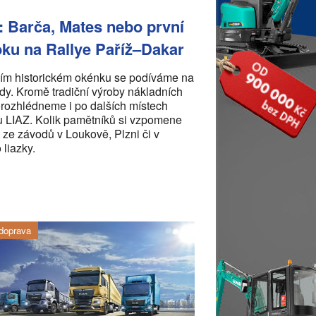
: Barča, Mates nebo první
ku na Rallye Paříž–Dakar
m historickém okénku se podíváme na
y. Kromě tradiční výroby nákladních
rozhlédneme i po dalších místech
u LIAZ. Kolik pamětníků si vzpomene
y ze závodů v Loukově, Plzni či v
 liazky.
doprava