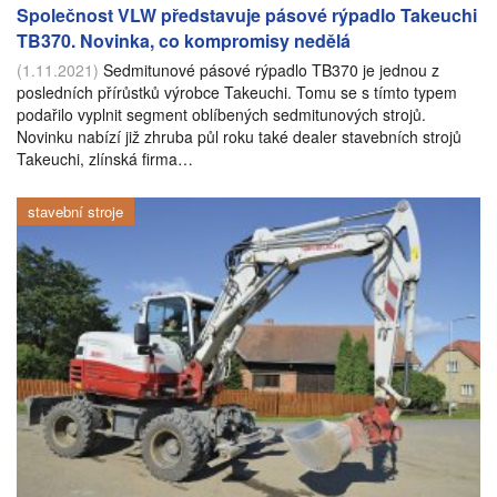
Společnost VLW představuje pásové rýpadlo Takeuchi
TB370. Novinka, co kompromisy nedělá
(1.11.2021)
Sedmitunové pásové rýpadlo TB370 je jednou z
posledních přírůstků výrobce Takeuchi. Tomu se s tímto typem
podařilo vyplnit segment oblíbených sedmitunových strojů.
Novinku nabízí již zhruba půl roku také dealer stavebních strojů
Takeuchi, zlínská firma…
stavební stroje