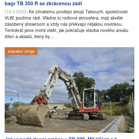
bagr TB 350 R se zkrácenou zádí
(18.9.2023)
Ke zlínskému prodejci strojů Takeuchi, společnosti
VLW, jezdíme rádi. Vládne tu rodinná atmosféra, mají skvěle
zásobený showroom a vždy nás překvapí nějakou novinkou.
Tentokrát jsme mohli vidět, jak pokračuje stavba nového areálu
dílen a skladů, který by…
stavební stroje