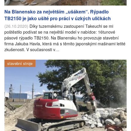
Na Blanensko za největším „ušákem“. Rýpadlo
TB2150 je jako ušité pro práci v úzkých uličkách
(26.10.2020)
Díky tuzemskému zastoupení Takeuchi se mi
poštěstilo podívat se na největší model v nabídce: 16tunové
pásové rýpadlo TB2150. Na Blanensku ho provozuje stavební
firma Jakuba Havla, která má s těmito japonskými mašinami letité
zkušenosti. V současnosti v…
stavební stroje