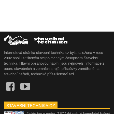
Internetová stránka stavebni-technika.cz byla založena v roce
2002 spolu s tišteným stejnojmenným časopisem Stavební
technika. Hlavní obsahovou náplní jsou nejnovější informace z
oboru stavebních a zemních strojů, příspěvky zaměřené na
stavební nářadí, technické příslušenství atd.
STAVEBNI-TECHNIKA.CZ
Nejde jen o motor. TEZANA nabízí kompletní řešení