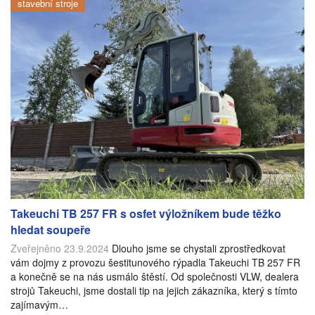
stavební stroje
Takeuchi TB 257 FR s osfet výložníkem bude těžko
hledat soupeře
Zveřejněno 23.9.2024
Dlouho jsme se chystali zprostředkovat
vám dojmy z provozu šestitunového rýpadla Takeuchi TB 257 FR
a konečně se na nás usmálo štěstí. Od společnosti VLW, dealera
strojů Takeuchi, jsme dostali tip na jejich zákazníka, který s tímto
zajímavým…