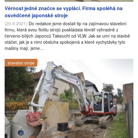
Věrnost jedné značce se vyplácí. Firma spoléhá na
osvědčené japonské stroje
(20.9.2021)
Do redakce jsme dostali tip na zajímavou stavební
firmu, která svou flotilu strojů poskládala téměř výhradně z
červeno-bílých Japonců Takeuchi od VLW. Jak se umí na stavbě
otáčet, jak je s nimi obsluha spokojená a které vychytávky tyto
mašiny mají, jsme…
stavební stroje