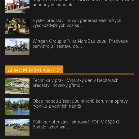
pohonných jednotek
Hyster představil novou generaci elektrických
vysokozdvižných vozíků…
Wirtgen Group míří na NordBau 2026. Předvede
osm strojů i sestavu do…
AGROPORTAL24H.CZ
Technika v praxi: Vinařský den v Nechorách
představil novinky přímo…
Obce mohou získat 300 milionů korun na opravy
rybníků a vodních nádrží
Pöttinger představil shrnovač TOP V 6520 C:
Boduje výborným…