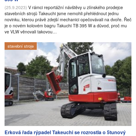
(25.9.2023)
V rámci reportážní návštěvy u zlínského prodejce
stavebních strojů Takeuchi jsme nemohli přehlédnout jednu
novinku, kterou právě zdejší mechanici opečovávali na dvoře. Řeč
je o novém kolovém bagru Takuchi TB 395 W a důvod, proč mu
ve VLW věnovali takovou…
stavební stroje
Erková řada rýpadel Takeuchi se rozrostla o 5tunový