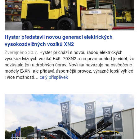
Hyster představil novou generaci elektrických
vysokozdvižných vozíků XN2
Zveřejněno 30.7.
Hyster přichází s novou řadou elektrických
vysokozdvižných vozíků E45–70XN2 a na první pohled je vidět, že
nezůstalo jen u drobných úprav. Novinka navazuje na osvědčené
modely E-XN, ale přidává úspornější provoz, výrazně lepší výhled
i více možností…
celý příspěvek