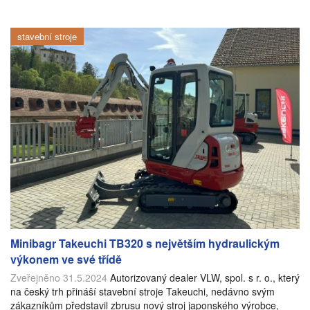
stavební stroje
Minibagr Takeuchi TB320 s největším hydraulickým
výkonem ve své třídě
Zveřejněno 31.5.2024
Autorizovaný dealer VLW, spol. s r. o., který
na český trh přináší stavební stroje Takeuchi, nedávno svým
zákazníkům představil zbrusu nový stroj japonského výrobce,