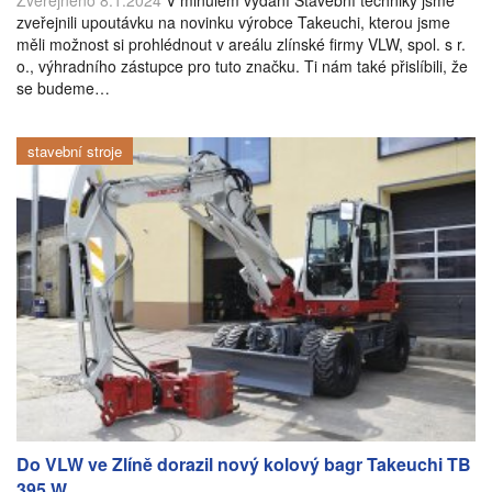
Zveřejněno 8.1.2024
V minulém vydání Stavební techniky jsme
zveřejnili upoutávku na novinku výrobce Takeuchi, kterou jsme
měli možnost si prohlédnout v areálu zlínské firmy VLW, spol. s r.
o., výhradního zástupce pro tuto značku. Ti nám také přislíbili, že
se budeme…
stavební stroje
Do VLW ve Zlíně dorazil nový kolový bagr Takeuchi TB
395 W