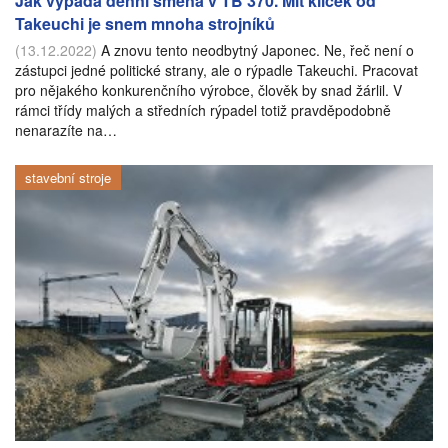
Jak vypadá denní směna v TB 370. Mít klíček od
Takeuchi je snem mnoha strojníků
(13.12.2022)
A znovu tento neodbytný Japonec. Ne, řeč není o
zástupci jedné politické strany, ale o rýpadle Takeuchi. Pracovat
pro nějakého konkurenčního výrobce, člověk by snad žárlil. V
rámci třídy malých a středních rýpadel totiž pravděpodobně
nenarazíte na…
stavební stroje