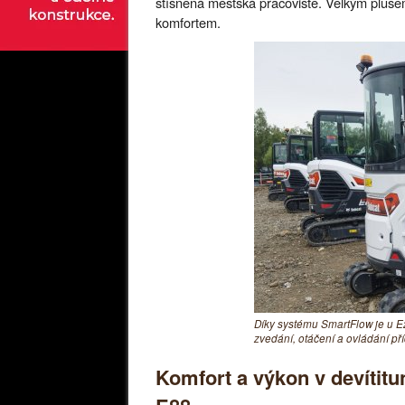
stísněná městská pracoviště. Velkým plusem
komfortem.
Díky systému SmartFlow je u 
zvedání, otáčení a ovládání př
Komfort a výkon v devítit