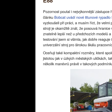
E88
Pozornost poutal i nejvýkonnější zástupce
článku
Bobcat uvádí nové 8tunové rypadlo
vyzkoušeli při práci, a musím říct, že velm
stroji je okamžitě znát, že posouvá hranice 
znatelně lepší než u předchozích modelů 
testování jsem si všimla, jak dobře reaguje
univerzální stroj pro širokou škálu pracovní
Oceňuji také kompaktní rozměry, které spo
jistotou jak v úzkých městských uličkách, 
několik manévrů právě v takových podmínk