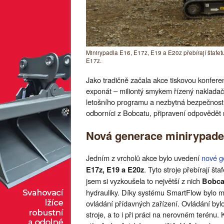
Minirypadla E16, E17z, E19 a E20z přebírají štafe
E17z.
Jako tradičně začala akce tiskovou konfere
exponát – miliontý smykem řízený nakladač
letošního programu a nezbytná bezpečnostní 
odborníci z Bobcatu, připravení odpovědět n
Nová generace minirypadel
Jedním z vrcholů akce bylo uvedení
nové g
. Tyto stroje přebírají š
E17z, E19 a E20z
jsem si vyzkoušela to největší z nich
Bobca
hydrauliky. Díky systému SmartFlow bylo m
ovládání přídavných zařízení. Ovládání bylo 
stroje, a to i při práci na nerovném terén