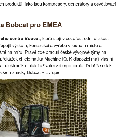
ých produktů, jako jsou kompresory, generátory a osvětlovací
ra Bobcat pro EMEA
, které stojí v bezprostřední blízkosti
vého centra Bobcat
ropojit výzkum, konstrukci a výrobu v jednom místě a
té na míru. Právě zde pracují české vývojové týmy na
překážek či telematika Machine IQ. K dispozici mají vlastní
, elektronika, hluk i uživatelská ergonomie. Dobříš se tak
mozkem značky Bobcat v Evropě.