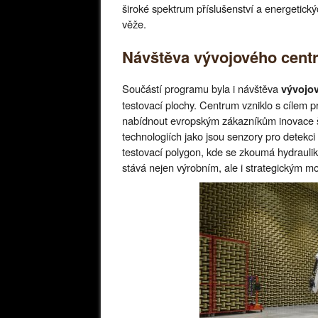
široké spektrum příslušenství a energetick
věže.
Návštěva vývojového cent
Součástí programu byla i návštěva
vývojo
testovací plochy. Centrum vzniklo s cílem p
nabídnout evropským zákazníkům inovace ši
technologiích jako jsou senzory pro detekci 
testovací polygon, kde se zkoumá hydraulika
stává nejen výrobním, ale i strategickým 