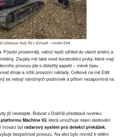
jší zástupce řady R2 v Evropě – model E88.
. Působí prostorněji, nabízí lepší výhled do všech směrů a
a
ístěny. Zaujaly mě také nové konstrukční prvky, které mají
denního provozu jde o důležitý aspekt – méně času
ost stroje a nižší provozní náklady. Celkově na mě E88
, který se nebojí náročných podmínek a přitom nezapomíná na
ty již neobejde. Bobcat v Dobříši představil novinku:
, která umožňuje nejen sledování
 platformu Machine IQ
í inovací byl
,
radarový systém pro detekci překážek
vyšuje bezpečnost provozu. Na akci bylo rovněž k vidění