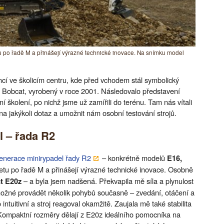
tu po řadě M a přinášejí výrazné technické inovace. Na snímku model
ncí ve školicím centru, kde před vchodem stál symbolický
 Bobcat, vyrobený v roce 2001. Následovalo představení
školení, po nichž jsme už zamířili do terénu. Tam nás vítali
a jakýkoli dotaz a umožnit nám osobní testování strojů.
 – řada R2
enerace minirypadel řady R2
– konkrétně modelů
E16,
tafetu po řadě M a přinášejí výrazné technické inovace. Osobně
– a byla jsem nadšená. Překvapila mě síla a plynulost
t E20z
ožné provádět několik pohybů současně – zvedání, otáčení a
intuitivní a stroj reagoval okamžitě. Zaujala mě také stabilita
u. Kompaktní rozměry dělají z E20z ideálního pomocníka na