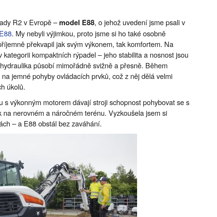
 řady R2 v Evropě –
, o jehož uvedení jsme psali v
model E88
 E88
. My nebyli výjimkou, proto jsme si ho také osobně
i příjemně překvapil jak svým výkonem, tak komfortem. Na
v kategorii kompaktních rýpadel – jeho stabilita a nosnost jsou
a hydraulika působí mimořádně svižně a přesně. Během
 i na jemné pohyby ovládacích prvků, což z něj dělá velmi
ch úkolů.
lu s výkonným motorem dávají stroji schopnost pohybovat se s
tak na nerovném a náročném terénu. Vyzkoušela jsem si
ách – a E88 obstál bez zaváhání.