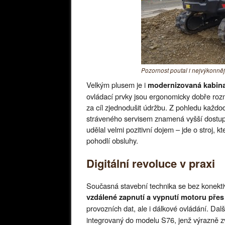
Pozornost poutal i nejvýkonně
Velkým plusem je i
modernizovaná kabin
ovládací prvky jsou ergonomicky dobře rozm
za cíl zjednodušit údržbu. Z pohledu každo
stráveného servisem znamená vyšší dostupn
udělal velmi pozitivní dojem – jde o stroj
pohodlí obsluhy.
Digitální revoluce v praxi
Současná stavební technika se bez konektivi
vzdálené zapnutí a vypnutí motoru přes
provozních dat, ale i dálkové ovládání. Dalš
integrovaný do modelu S76, jenž výrazně z