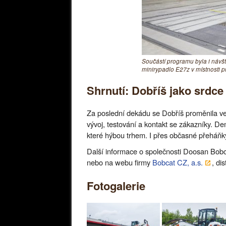
Součástí programu byla i návš
minirypadlo E27z v místnosti p
Shrnutí: Dobříš jako srdce
Za poslední dekádu se Dobříš proměnila ve
vývoj, testování a kontakt se zákazníky. Dem
které hýbou trhem. I přes občasné přeháňky 
Další informace o společnosti Doosan Bobc
nebo na webu firmy
Bobcat CZ, a.s.
, di
Fotogalerie