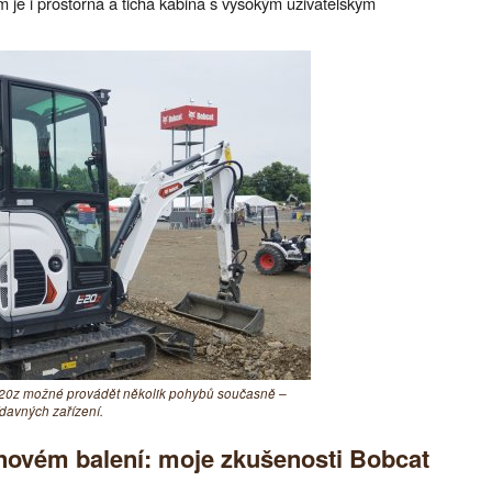
 je i prostorná a tichá kabina s vysokým uživatelským
E20z možné provádět několik pohybů současně –
ídavných zařízení.
unovém balení: moje zkušenosti Bobcat