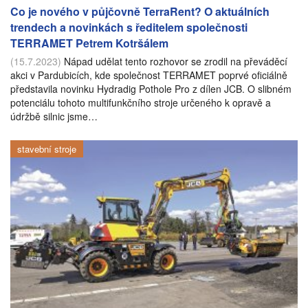
Co je nového v půjčovně TerraRent? O aktuálních
trendech a novinkách s ředitelem společnosti
TERRAMET Petrem Kotršálem
(15.7.2023)
Nápad udělat tento rozhovor se zrodil na převáděcí
akci v Pardubicích, kde společnost TERRAMET poprvé oficiálně
představila novinku Hydradig Pothole Pro z dílen JCB. O slibném
potenciálu tohoto multifunkčního stroje určeného k opravě a
údržbě silnic jsme…
stavební stroje