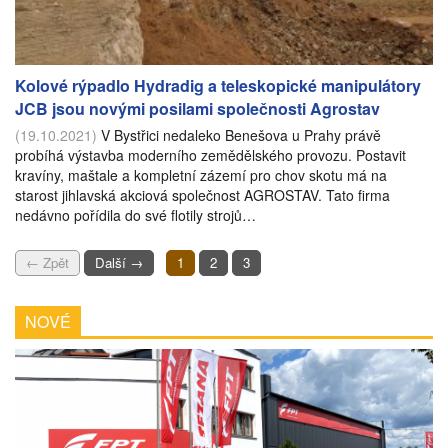
Kolové rýpadlo Hydradig a teleskopické manipulátory
JCB jsou novými posilami společnosti Agrostav
(19.10.2021)
V Bystřici nedaleko Benešova u Prahy právě
probíhá výstavba moderního zemědělského provozu. Postavit
kravíny, maštale a kompletní zázemí pro chov skotu má na
starost jihlavská akciová společnost AGROSTAV. Tato firma
nedávno pořídila do své flotily strojů…
← Zpět
Další →
1
2
3
NOVÉ