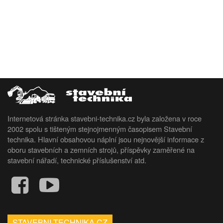
Internetová stránka stavebni-technika.cz byla založena v roce
2002 spolu s tišteným stejnojmenným časopisem Stavební
technika. Hlavní obsahovou náplní jsou nejnovější informace z
oboru stavebních a zemních strojů, příspěvky zaměřené na
stavební nářadí, technické příslušenství atd.
STAVEBNI-TECHNIKA.CZ