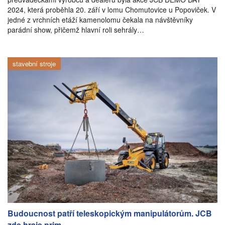
2024, která proběhla 20. září v lomu Chomutovice u Popoviček. V
jedné z vrchních etáží kamenolomu čekala na návštěvníky
parádní show, přičemž hlavní roli sehrály…
stavební stroje
Budoucnost patří teleskopickým manipulátorům. JCB
zde hraje prim