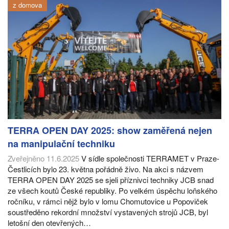
z domova
TERRA OPEN DAY 2025: show zaměřená nejen
na manipulační techniku
Zveřejněno 11.6.2025
V sídle společnosti TERRAMET v Praze-
Čestlicích bylo 23. května pořádně živo. Na akci s názvem
TERRA OPEN DAY 2025 se sjeli příznivci techniky JCB snad
ze všech koutů České republiky. Po velkém úspěchu loňského
ročníku, v rámci nějž bylo v lomu Chomutovice u Popoviček
soustředěno rekordní množství vystavených strojů JCB, byl
letošní den otevřených…