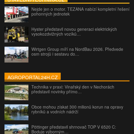
Nejde jen o motor. TEZANA nabízí kompletní řešení
pohonných jednotek
Hyster představil novou generaci elektrických
vysokozdvižných vozíků…
Wirtgen Group míří na NordBau 2026. Předvede
osm strojů i sestavu do…
AGROPORTAL24H.CZ
Technika v praxi: Vinařský den v Nechorách
představil novinky přímo…
Obce mohou získat 300 milionů korun na opravy
rybníků a vodních nádrží
Pöttinger představil shrnovač TOP V 6520 C:
Boduje výborným…