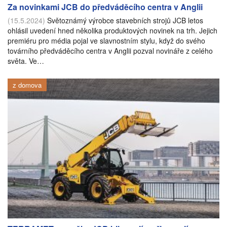
Za novinkami JCB do předváděcího centra v Anglii
(15.5.2024)
Světoznámý výrobce stavebních strojů JCB letos
ohlásil uvedení hned několika produktových novinek na trh. Jejich
premiéru pro média pojal ve slavnostním stylu, když do svého
továrního předváděcího centra v Anglii pozval novináře z celého
světa. Ve…
z domova