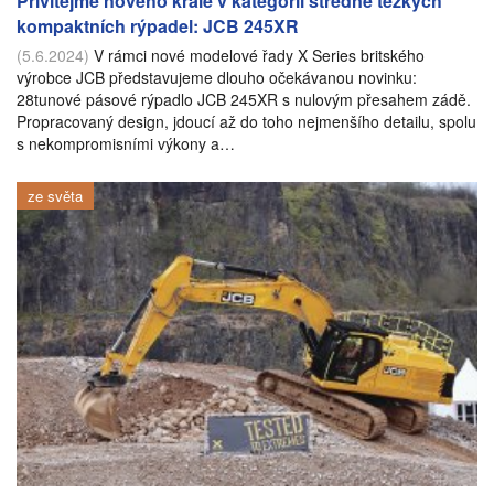
Přivítejme nového krále v kategorii středně těžkých
kompaktních rýpadel: JCB 245XR
(5.6.2024)
V rámci nové modelové řady X Series britského
výrobce JCB představujeme dlouho očekávanou novinku:
28tunové pásové rýpadlo JCB 245XR s nulovým přesahem zádě.
Propracovaný design, jdoucí až do toho nejmenšího detailu, spolu
s nekompromisními výkony a…
ze světa