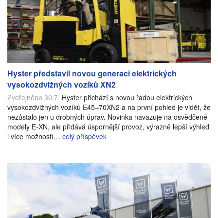
Hyster představil novou generaci elektrických
vysokozdvižných vozíků XN2
Zveřejněno 30.7.
Hyster přichází s novou řadou elektrických
vysokozdvižných vozíků E45–70XN2 a na první pohled je vidět, že
nezůstalo jen u drobných úprav. Novinka navazuje na osvědčené
modely E-XN, ale přidává úspornější provoz, výrazně lepší výhled
i více možností…
celý příspěvek