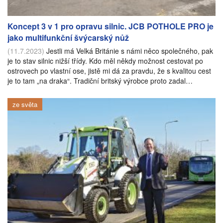
Koncept 3 v 1 pro opravu silnic. JCB POTHOLE PRO je
jako multifunkční švýcarský nůž
(11.7.2023)
Jestli má Velká Británie s námi něco společného, pak
je to stav silnic nižší třídy. Kdo měl někdy možnost cestovat po
ostrovech po vlastní ose, jistě mi dá za pravdu, že s kvalitou cest
je to tam „na draka“. Tradiční britský výrobce proto zadal…
ze světa