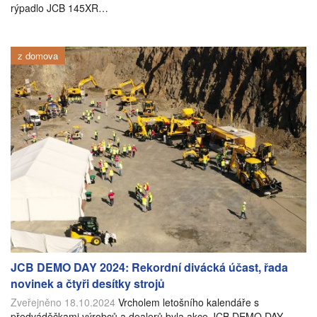
rýpadlo JCB 145XR…
z domova
JCB DEMO DAY 2024: Rekordní divácká účast, řada
novinek a čtyři desítky strojů
Zveřejněno 18.10.2024
Vrcholem letošního kalendáře s
předváděčkami výrobců a dealerů byla akce JCB DEMO DAY