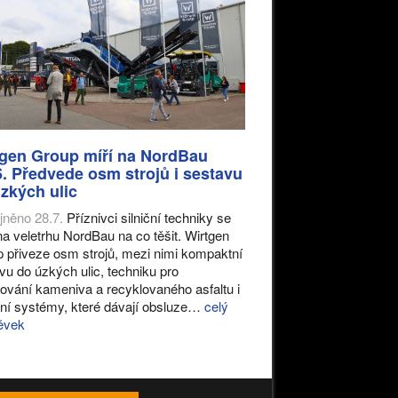
tgen Group míří na NordBau
. Předvede osm strojů i sestavu
zkých ulic
jněno 28.7.
Příznivci silniční techniky se
na veletrhu NordBau na co těšit. Wirtgen
 přiveze osm strojů, mezi nimi kompaktní
vu do úzkých ulic, techniku pro
ování kameniva a recyklovaného asfaltu i
ální systémy, které dávají obsluze…
celý
ěvek