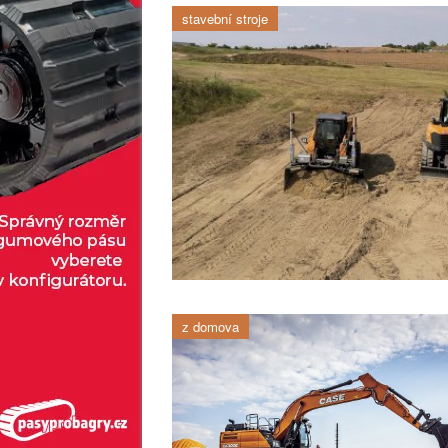
stavební stroje
z domova