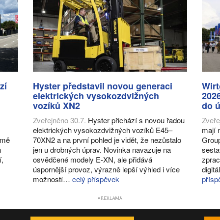
zí
Hyster představil novou generaci
Wir
elektrických vysokozdvižných
2026
vozíků XN2
do ú
Zveřejněno 30.7.
Hyster přichází s novou řadou
Zveře
elektrických vysokozdvižných vozíků E45–
mají 
romě
70XN2 a na první pohled je vidět, že nezůstalo
Group
h
jen u drobných úprav. Novinka navazuje na
sesta
í,
osvědčené modely E-XN, ale přidává
zprac
úspornější provoz, výrazně lepší výhled i více
digit
možností…
celý příspěvek
přísp