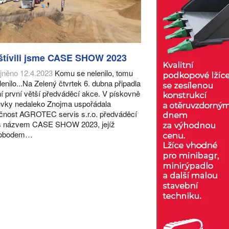
štívili jsme CASE SHOW 2023
jněno 12.4.2023
Komu se nelenilo, tomu
lenilo...Na Zelený čtvrtek 6. dubna připadla
ní první větší předváděcí akce. V pískovně
ůvky nedaleko Znojma uspořádala
čnost AGROTEC servis s.r.o. předváděcí
 s názvem CASE SHOW 2023, jejíž
dobodem…