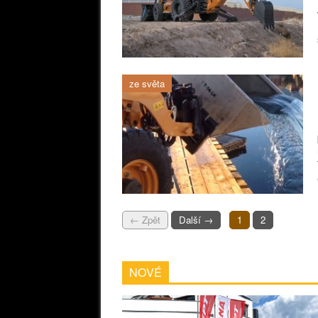
ze světa
← Zpět
Další →
1
2
NOVÉ