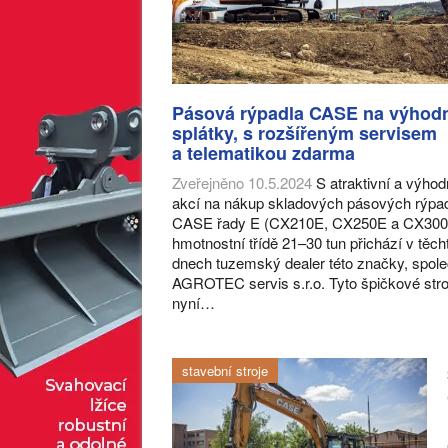
Pásová rýpadla CASE na výhod
splátky, s rozšířeným servisem
a telematikou zdarma
Zveřejněno 10.5.2024
S atraktivní a výho
akcí na nákup skladových pásových rýpa
CASE řady E (CX210E, CX250E a CX300
hmotnostní třídě 21–30 tun přichází v těch
dnech tuzemský dealer této značky, spol
AGROTEC servis s.r.o. Tyto špičkové stro
nyní…
stavební stroje