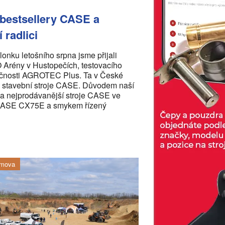
 bestsellery CASE a
 radlici
onku letošního srpna jsme přijali
rény v Hustopečích, testovacího
ečnosti AGROTEC Plus. Ta v České
e stavební stroje CASE. Důvodem naší
va nejprodávanější stroje CASE ve
o CASE CX75E a smykem řízený
omova