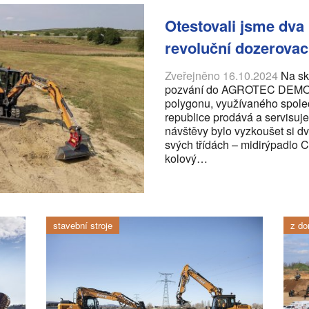
Otestovali jsme dva
revoluční dozerovací
Zveřejněno 16.10.2024
Na skl
pozvání do AGROTEC DEMO A
polygonu, využívaného spol
republice prodává a servisuj
návštěvy bylo vyzkoušet si d
svých třídách – midirýpadl
kolový…
stavební stroje
z d