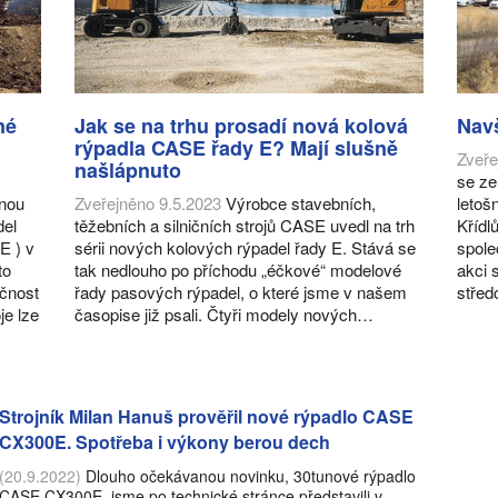
né
Jak se na trhu prosadí nová kolová
Nav
rýpadla CASE řady E? Mají slušně
Zveře
našlápnuto
se ze
dnou
Zveřejněno 9.5.2023
Výrobce stavebních,
letoš
del
těžebních a silničních strojů CASE uvedl na trh
Křídl
E ) v
sérii nových kolových rýpadel řady E. Stává se
spole
to
tak nedlouho po příchodu „éčkové“ modelové
akci
ečnost
řady pasových rýpadel, o které jsme v našem
stře
je lze
časopise již psali. Čtyři modely nových…
Strojník Milan Hanuš prověřil nové rýpadlo CASE
CX300E. Spotřeba i výkony berou dech
(20.9.2022)
Dlouho očekávanou novinku, 30tunové rýpadlo
CASE CX300E, jsme po technické stránce představili v