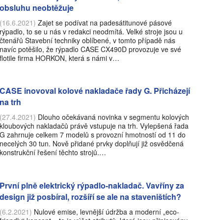
obsluhu neobtěžuje
(16.6.2021)
Zajet se podívat na padesátitunové pásové
rýpadlo, to se u nás v redakci neodmítá. Velké stroje jsou u
čtenářů Stavební techniky oblíbené, v tomto případě nás
navíc potěšilo, že rýpadlo CASE CX490D provozuje ve své
flotile firma HORKON, která s námi v…
CASE inovoval kolové nakladače řady G. Přicházejí
na trh
(27.4.2021)
Dlouho očekávaná novinka v segmentu kolových
kloubových nakladačů právě vstupuje na trh. Vylepšená řada
G zahrnuje celkem 7 modelů s provozní hmotností od 11 do
necelých 30 tun. Nově přidané prvky doplňují již osvědčená
konstrukční řešení těchto strojů.…
První plně elektrický rýpadlo-nakladač. Vavříny za
design již posbíral, rozšíří se ale na staveništích?
(6.2.2021)
Nulové emise, levnější údržba a moderní „eco-