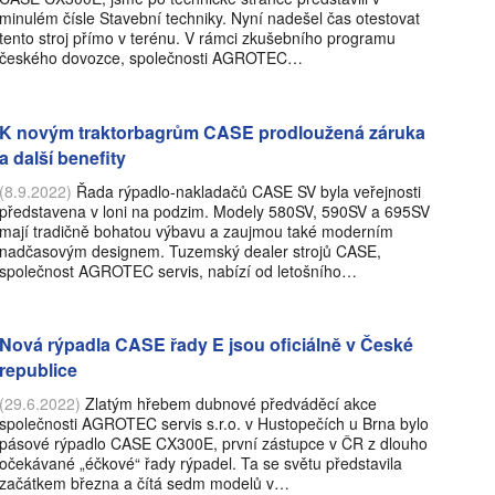
minulém čísle Stavební techniky. Nyní nadešel čas otestovat
tento stroj přímo v terénu. V rámci zkušebního programu
českého dovozce, společnosti AGROTEC…
K novým traktorbagrům CASE prodloužená záruka
a další benefity
(8.9.2022)
Řada rýpadlo-nakladačů CASE SV byla veřejnosti
představena v loni na podzim. Modely 580SV, 590SV a 695SV
mají tradičně bohatou výbavu a zaujmou také moderním
nadčasovým designem. Tuzemský dealer strojů CASE,
společnost AGROTEC servis, nabízí od letošního…
Nová rýpadla CASE řady E jsou oficiálně v České
republice
(29.6.2022)
Zlatým hřebem dubnové předváděcí akce
společnosti AGROTEC servis s.r.o. v Hustopečích u Brna bylo
pásové rýpadlo CASE CX300E, první zástupce v ČR z dlouho
očekávané „éčkové“ řady rýpadel. Ta se světu představila
začátkem března a čítá sedm modelů v…