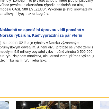
friendly“ koncept – to je výčet atributů, které jsou připisovány
vůbec prvnímu elektrickému rýpadlo-nakladači na trhu,
modelu CASE 580 EV „ZEUS“. Výkonem je stroj srovnatelný
s naftovými typy traktor-bagrů v…
Nakladač se speciální úpravou vidlí pomáhá v
Norsku rybářům. Káď vyprázdní za pár vteřin
(15.1.2021)
Už léta je rybolov v Norsku významným
průmyslovým odvětvím. A není divu, protože se v této zemi s
necelými 5,5 miliony obyvatel vyloví ročně zhruba 2 500 000
tun ryb. Nejenom množství, ale i drsná zimní příroda vyžadují
„techniku na míru“. Třeba jako…