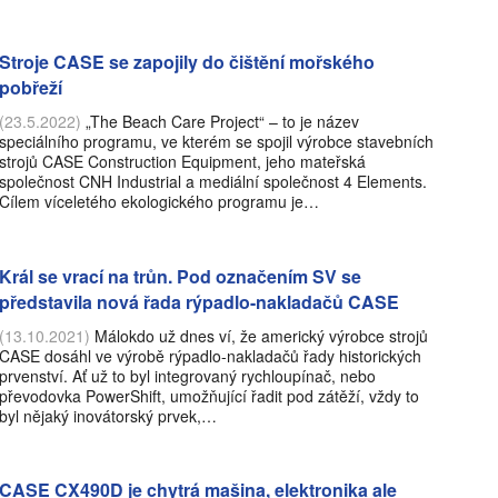
Stroje CASE se zapojily do čištění mořského
pobřeží
(23.5.2022)
„The Beach Care Project“ – to je název
speciálního programu, ve kterém se spojil výrobce stavebních
strojů CASE Construction Equipment, jeho mateřská
společnost CNH Industrial a mediální společnost 4 Elements.
Cílem víceletého ekologického programu je…
Král se vrací na trůn. Pod označením SV se
představila nová řada rýpadlo-nakladačů CASE
(13.10.2021)
Málokdo už dnes ví, že americký výrobce strojů
CASE dosáhl ve výrobě rýpadlo-nakladačů řady historických
prvenství. Ať už to byl integrovaný rychloupínač, nebo
převodovka PowerShift, umožňující řadit pod zátěží, vždy to
byl nějaký inovátorský prvek,…
CASE CX490D je chytrá mašina, elektronika ale