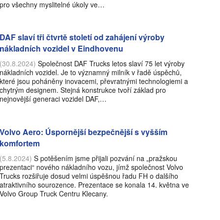
pro všechny myslitelné úkoly ve…
DAF slaví tři čtvrtě století od zahájení výroby
nákladních vozidel v Eindhovenu
(30.8.2024)
Společnost DAF Trucks letos slaví 75 let výroby
nákladních vozidel. Je to významný milník v řadě úspěchů,
které jsou poháněny inovacemi, převratnými technologiemi a
chytrým designem. Stejná konstrukce tvoří základ pro
nejnovější generaci vozidel DAF,…
Volvo Aero: Úspornější bezpečnější s vyšším
komfortem
(5.8.2024)
S potěšením jsme přijali pozvání na „pražskou
prezentaci“ nového nákladního vozu, jímž společnost Volvo
Trucks rozšiřuje dosud velmi úspěšnou řadu FH o dalšího
atraktivního sourozence. Prezentace se konala 14. května ve
Volvo Group Truck Centru Klecany.