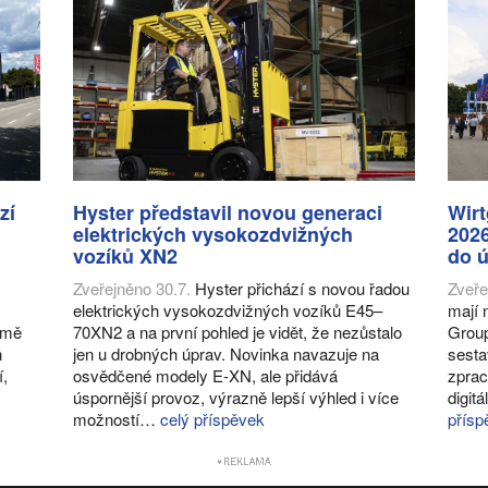
zí
Hyster představil novou generaci
Wir
elektrických vysokozdvižných
2026
vozíků XN2
do ú
Zveřejněno 30.7.
Hyster přichází s novou řadou
Zveře
elektrických vysokozdvižných vozíků E45–
mají 
romě
70XN2 a na první pohled je vidět, že nezůstalo
Group
h
jen u drobných úprav. Novinka navazuje na
sesta
í,
osvědčené modely E-XN, ale přidává
zprac
úspornější provoz, výrazně lepší výhled i více
digit
možností…
celý příspěvek
přísp