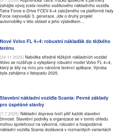
(9.1.2026)
Kopřivnická Tatra Trucks společně s partnery
zahájila vývoj zcela nového vodíkového nákladního vozidla
Tatra Force e-Drive FCEV 6×4 založeného na platformě řady
Force nejnovější 3. generace. Jde o druhý projekt
automobilky v této oblasti a jeho výsledkem…
Nové Volvo FL 4×4: robustní náklaďák do těžkého
terénu
(24.11.2025)
Nabídka středně těžkých nákladních vozidel
Volvo se rozšiřuje o vylepšený robustní model Volvo FL 4×4,
který je šitý na míru pro náročné terénní aplikace. Výroba
byla zahájena v listopadu 2025.
Stavební nákladní vozidla Scania: Pevné základy
pro úspěšné stavby
(7.7.2025)
Nákladní doprava tvoří pilíř každé stavební
činnosti. Stavební podniky a organizace se v tomto ohledu
mohou spolehnout na výkonná, robustní a hospodárná
nákladní vozidla Scania dodávaná v rozmanitých variantách