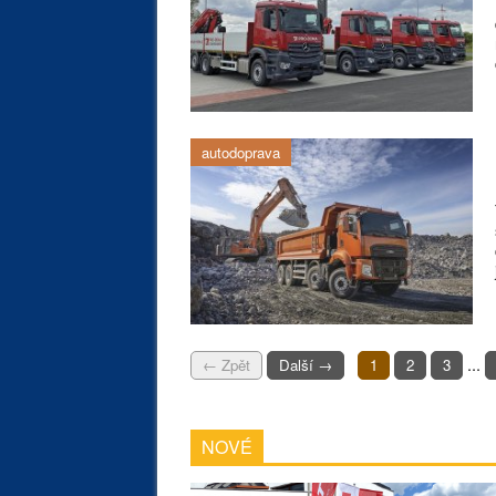
autodoprava
...
← Zpět
Další →
1
2
3
NOVÉ