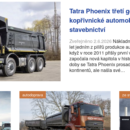
Tatra Phoenix třetí
kopřivnické automo
stavebnictví
Zveřejněno 2.6.2026
Nákladní
let jedním z pilířů produkce a
když v roce 2011 přišly první
započala nová kapitola v histo
doby se Tatra Phoenix prosad
kontinentů, ale našla své…
autodoprava
ze s