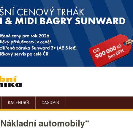
KALENDÁŘ
ČASOPIS
„Nákladní automobily“