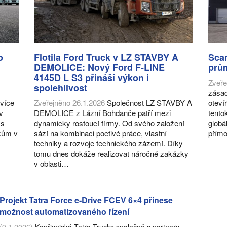
o
Flotila Ford Truck v LZ STAVBY A
Scan
DEMOLICE: Nový Ford F-LINE
prů
4145D L S3 přináší výkon i
Zveře
spolehlivost
zásad
 více
Zveřejněno 26.1.2026
Společnost LZ STAVBY A
oteví
v
DEMOLICE z Lázní Bohdanče patří mezi
tentok
 s
dynamicky rostoucí firmy. Od svého založení
globá
kům v
sází na kombinaci poctivé práce, vlastní
přímo
techniky a rozvoje technického zázemí. Díky
tomu dnes dokáže realizovat náročné zakázky
v oblasti…
Projekt Tatra Force e-Drive FCEV 6×4 přinese
možnost automatizovaného řízení