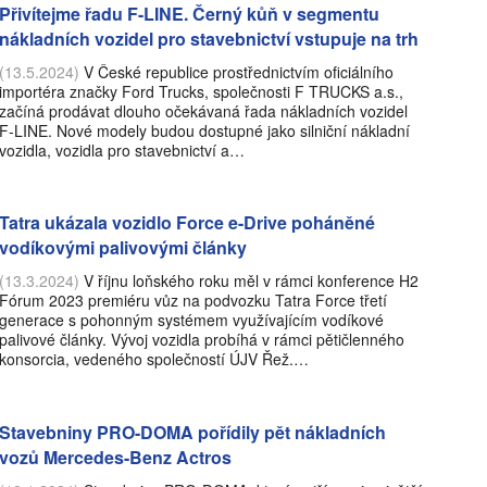
Přivítejme řadu F-LINE. Černý kůň v segmentu
nákladních vozidel pro stavebnictví vstupuje na trh
(13.5.2024)
V České republice prostřednictvím oficiálního
importéra značky Ford Trucks, společnosti F TRUCKS a.s.,
začíná prodávat dlouho očekávaná řada nákladních vozidel
F-LINE. Nové modely budou dostupné jako silniční nákladní
vozidla, vozidla pro stavebnictví a…
Tatra ukázala vozidlo Force e-Drive poháněné
vodíkovými palivovými články
(13.3.2024)
V říjnu loňského roku měl v rámci konference H2
Fórum 2023 premiéru vůz na podvozku Tatra Force třetí
generace s pohonným systémem využívajícím vodíkové
palivové články. Vývoj vozidla probíhá v rámci pětičlenného
konsorcia, vedeného společností ÚJV Řež.…
Stavebniny PRO-DOMA pořídily pět nákladních
vozů Mercedes-Benz Actros