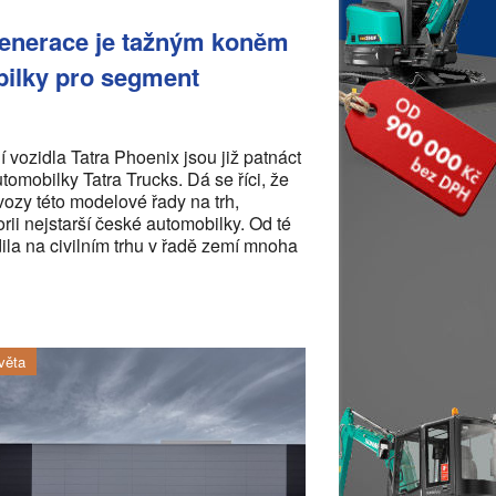
 generace je tažným koněm
bilky pro segment
 vozidla Tatra Phoenix jsou již patnáct
utomobilky Tatra Trucks. Dá se říci, že
 vozy této modelové řady na trh,
rii nejstarší české automobilky. Od té
ila na civilním trhu v řadě zemí mnoha
věta