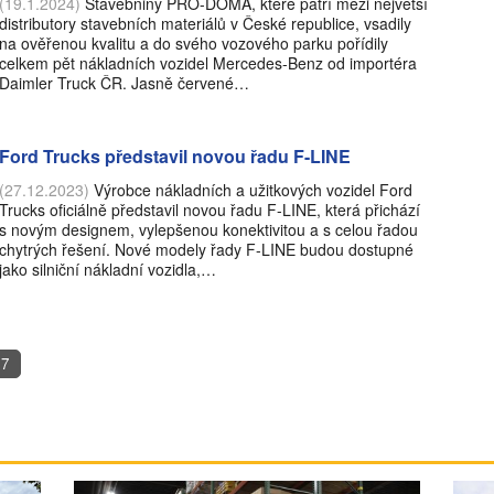
(19.1.2024)
Stavebniny PRO-DOMA, které patří mezi největší
distributory stavebních materiálů v České republice, vsadily
na ověřenou kvalitu a do svého vozového parku pořídily
celkem pět nákladních vozidel Mercedes-Benz od importéra
Daimler Truck ČR. Jasně červené…
Ford Trucks představil novou řadu F-LINE
(27.12.2023)
Výrobce nákladních a užitkových vozidel Ford
Trucks oﬁciálně představil novou řadu F-LINE, která přichází
s novým designem, vylepšenou konektivitou a s celou řadou
chytrých řešení. Nové modely řady F-LINE budou dostupné
jako silniční nákladní vozidla,…
7