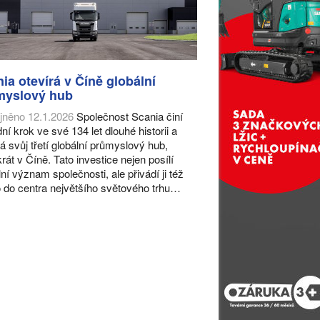
ia otevírá v Číně globální
myslový hub
jněno 12.1.2026
Společnost Scania činí
ní krok ve své 134 let dlouhé historii a
rá svůj třetí globální průmyslový hub,
rát v Číně. Tato investice nejen posílí
lní význam společnosti, ale přivádí ji též
 do centra největšího světového trhu…