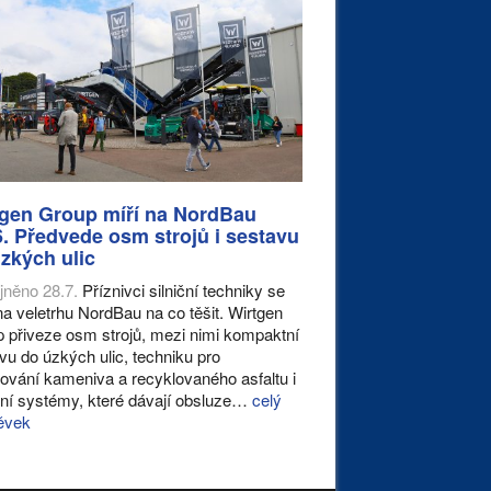
tgen Group míří na NordBau
. Předvede osm strojů i sestavu
zkých ulic
jněno 28.7.
Příznivci silniční techniky se
na veletrhu NordBau na co těšit. Wirtgen
 přiveze osm strojů, mezi nimi kompaktní
vu do úzkých ulic, techniku pro
ování kameniva a recyklovaného asfaltu i
ální systémy, které dávají obsluze…
celý
ěvek