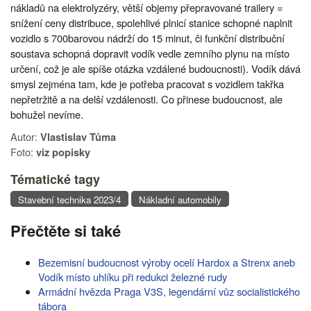
nákladů na elektrolyzéry, větší objemy přepravované trailery =
snížení ceny distribuce, spolehlivé plnicí stanice schopné naplnit
vozidlo s 700barovou nádrží do 15 minut, či funkční distribuční
soustava schopná dopravit vodík vedle zemního plynu na místo
určení, což je ale spíše otázka vzdálené budoucnosti). Vodík dává
smysl zejména tam, kde je potřeba pracovat s vozidlem takřka
nepřetržitě a na delší vzdálenosti. Co přinese budoucnost, ale
bohužel nevíme.
Autor:
Vlastislav Tůma
Foto:
viz popisky
Tématické tagy
Stavební technika 2023/4
Nákladní automobily
Přečtěte si také
Bezemisní budoucnost výroby ocelí Hardox a Strenx aneb
Vodík místo uhlíku při redukci železné rudy
Armádní hvězda Praga V3S, legendární vůz socialistického
tábora