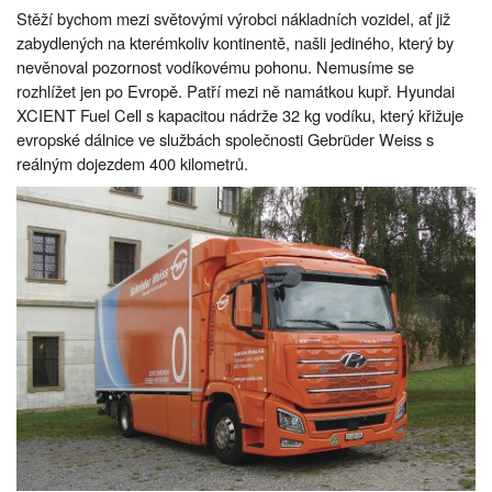
Stěží bychom mezi světovými výrobci nákladních vozidel, ať již
zabydlených na kterémkoliv kontinentě, našli jediného, který by
nevěnoval pozornost vodíkovému pohonu. Nemusíme se
rozhlížet jen po Evropě. Patří mezi ně namátkou kupř. Hyundai
XCIENT Fuel Cell s kapacitou nádrže 32 kg vodíku, který křižuje
evropské dálnice ve službách společnosti Gebrüder Weiss s
reálným dojezdem 400 kilometrů.