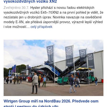
vysokozdvižných vozíků XN2
Zveřejněno 30.7.
Hyster přichází s novou řadou elektrických
vysokozdvižných vozíků E45–70XN2 a na první pohled je vidět, že
nezůstalo jen u drobných úprav. Novinka navazuje na osvědčené
modely E-XN, ale přidává úspornější provoz, výrazně lepší výhled
i více možností…
celý příspěvek
Wirtgen Group míří na NordBau 2026. Předvede osm
strojů i sestavu do úzkých ulic