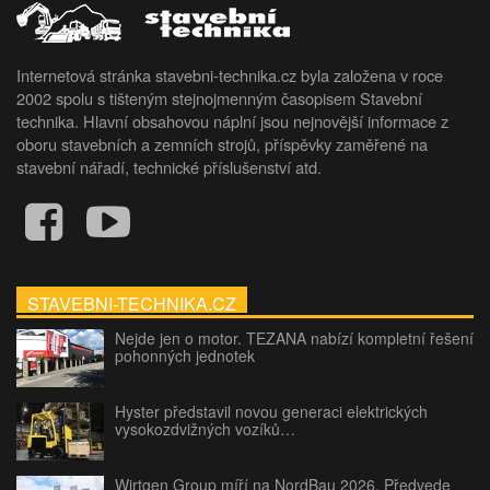
Internetová stránka stavebni-technika.cz byla založena v roce
2002 spolu s tišteným stejnojmenným časopisem Stavební
technika. Hlavní obsahovou náplní jsou nejnovější informace z
oboru stavebních a zemních strojů, příspěvky zaměřené na
stavební nářadí, technické příslušenství atd.
STAVEBNI-TECHNIKA.CZ
Nejde jen o motor. TEZANA nabízí kompletní řešení
pohonných jednotek
Hyster představil novou generaci elektrických
vysokozdvižných vozíků…
Wirtgen Group míří na NordBau 2026. Předvede