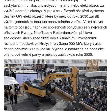
zachytáváním uhlíku, či pyrolýzou metanu, nebo elektrolýzou za
využití jaderné elektřiny). V praxi se v Evropě očekává výstavba
desítek GW elektrolyzérů, které by měly do roku 2030 zajistit
výrobu jednotek milionů tun obnovitelného vodíku. Velmi aktivní
na tomto poli jsou například společnosti pohybující se v největších
přístavech Evropy. Například v Rotterdamském přístavu
společnost Shell v roce 2022 došla k finálnímu investičnímu
rozhodnutí postavit elektrolyzér o výkonu 200 MW, který vyrobí
denně přibližně 60 tun vodíku. Výroba je navázána na nedaleké
offshorové větrné parky a měla by začít okolo roku 2025.