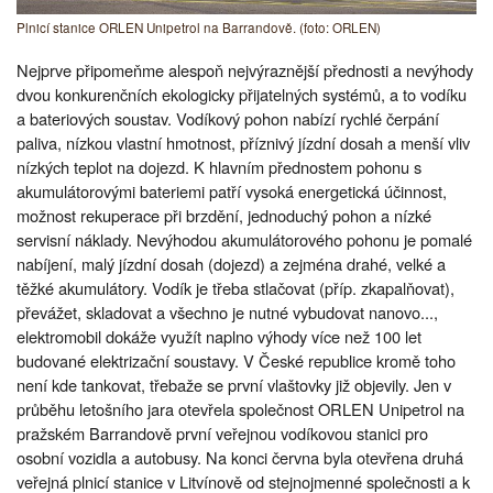
Plnicí stanice ORLEN Unipetrol na Barrandově. (foto: ORLEN)
Nejprve připomeňme alespoň nejvýraznější přednosti a nevýhody
dvou konkurenčních ekologicky přijatelných systémů, a to vodíku
a bateriových soustav. Vodíkový pohon nabízí rychlé čerpání
paliva, nízkou vlastní hmotnost, příznivý jízdní dosah a menší vliv
nízkých teplot na dojezd. K hlavním přednostem pohonu s
akumulátorovými bateriemi patří vysoká energetická účinnost,
možnost rekuperace při brzdění, jednoduchý pohon a nízké
servisní náklady. Nevýhodou akumulátorového pohonu je pomalé
nabíjení, malý jízdní dosah (dojezd) a zejména drahé, velké a
těžké akumulátory. Vodík je třeba stlačovat (příp. zkapalňovat),
převážet, skladovat a všechno je nutné vybudovat nanovo...,
elektromobil dokáže využít naplno výhody více než 100 let
budované elektrizační soustavy. V České republice kromě toho
není kde tankovat, třebaže se první vlaštovky již objevily. Jen v
průběhu letošního jara otevřela společnost ORLEN Unipetrol na
pražském Barrandově první veřejnou vodíkovou stanici pro
osobní vozidla a autobusy. Na konci června byla otevřena druhá
veřejná plnicí stanice v Litvínově od stejnojmenné společnosti a k