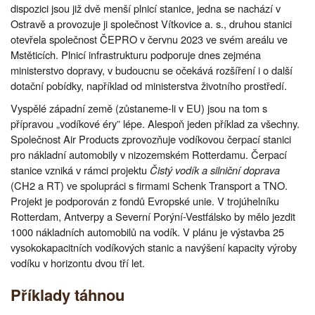
dispozici jsou již dvě menší plnicí stanice, jedna se nachází v
Ostravě a provozuje ji společnost Vítkovice a. s., druhou stanici
otevřela společnost ČEPRO v červnu 2023 ve svém areálu ve
Mstěticích. Plnicí infrastrukturu podporuje dnes zejména
ministerstvo dopravy, v budoucnu se očekává rozšíření i o další
dotační pobídky, například od ministerstva životního prostředí.
Vyspělé západní země (zůstaneme-li v EU) jsou na tom s
přípravou „vodíkové éry” lépe. Alespoň jeden příklad za všechny.
Společnost Air Products zprovozňuje vodíkovou čerpací stanici
pro nákladní automobily v nizozemském Rotterdamu. Čerpací
stanice vzniká v rámci projektu
Čistý vodík a silniční doprava
(CH2 a RT) ve spolupráci s firmami Schenk Transport a TNO.
Projekt je podporován z fondů Evropské unie. V trojúhelníku
Rotterdam, Antverpy a Severní Porýní-Vestfálsko by mělo jezdit
1000 nákladních automobilů na vodík. V plánu je výstavba 25
vysokokapacitních vodíkových stanic a navýšení kapacity výroby
vodíku v horizontu dvou tří let.
Příklady táhnou