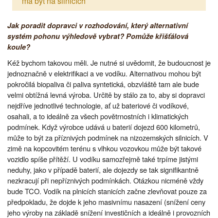
má být na silnicích
Jak poradit dopravci v rozhodování, který alternativní
systém pohonu výhledově vybrat? Pomůže křišťálová
koule?
Kéž bychom takovou měli. Je nutné si uvědomit, že budoucnost je
jednoznačně v elektrifikaci a ve vodíku. Alternativou mohou být
pokročilá biopaliva či paliva syntetická, obzvláště tam ale bude
velmi obtížná levná výroba. Určitě by stálo za to, aby si dopravci
nejdříve jednotlivé technologie, ať už bateriové či vodíkové,
osahali, a to ideálně za všech povětrnostních i klimatických
podmínek. Když výrobce udává u baterií dojezd 600 kilometrů,
může to být za příznivých podmínek na nizozemských silnicích. V
zimě na kopcovitém terénu s vlhkou vozovkou může být takové
vozidlo spíše přítěží. U vodíku samozřejmě také trpíme jistými
neduhy, jako v případě baterií, ale dojezdy se tak signifikantně
nezkracují při nepříznivých podmínkách. Otázkou nicméně vždy
bude TCO. Vodík na plnicích stanicích začne zlevňovat pouze za
předpokladu, že dojde k jeho masivnímu nasazení (snížení ceny
jeho výroby na základě snížení investičních a ideálně i provozních