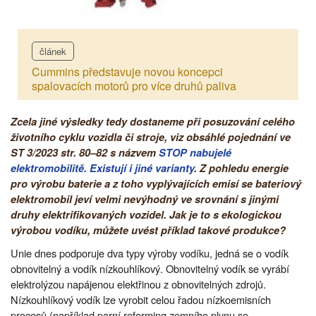
článek
Cummins představuje novou koncepci
spalovacích motorů pro více druhů paliva
Zcela jiné výsledky tedy dostaneme při posuzování celého
životního cyklu vozidla či stroje, viz obsáhlé pojednání ve
ST 3/2023 str. 80–82 s názvem
STOP nabujelé
elektromobilitě. Existují i jiné varianty
. Z pohledu energie
pro výrobu baterie a z toho vyplývajících emisí se bateriový
elektromobil jeví velmi nevýhodný ve srovnání s jinými
druhy elektrifikovaných vozidel. Jak je to s ekologickou
výrobou vodíku, můžete uvést příklad takové produkce?
Unie dnes podporuje dva typy výroby vodíku, jedná se o vodík
obnovitelný a vodík nízkouhlíkový. Obnovitelný vodík se vyrábí
elektrolýzou napájenou elektřinou z obnovitelných zdrojů.
Nízkouhlíkový vodík lze vyrobit celou řadou nízkoemisních
procesů (například parní reforming zemního plynu se