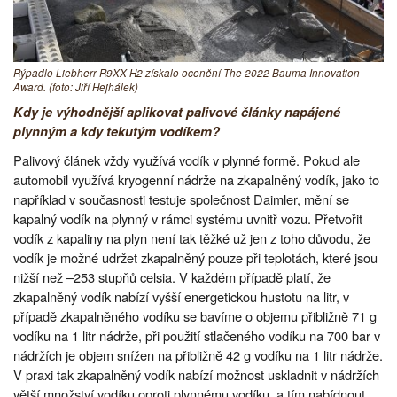
Rýpadlo Liebherr R9XX H2 získalo ocenění The 2022 Bauma Innovation
Award. (foto: Jiří Hejhálek)
Kdy je výhodnější aplikovat palivové články napájené
plynným a kdy tekutým vodíkem?
Palivový článek vždy využívá vodík v plynné formě. Pokud ale
automobil využívá kryogenní nádrže na zkapalněný vodík, jako to
například v současnosti testuje společnost Daimler, mění se
kapalný vodík na plynný v rámci systému uvnitř vozu. Přetvořit
vodík z kapaliny na plyn není tak těžké už jen z toho důvodu, že
vodík je možné udržet zkapalněný pouze při teplotách, které jsou
nižší než –253 stupňů celsia. V každém případě platí, že
zkapalněný vodík nabízí vyšší energetickou hustotu na litr, v
případě zkapalněného vodíku se bavíme o objemu přibližně 71 g
vodíku na 1 litr nádrže, při použití stlačeného vodíku na 700 bar v
nádržích je objem snížen na přibližně 42 g vodíku na 1 litr nádrže.
V praxi tak zkapalněný vodík nabízí možnost uskladnit v nádržích
větší množství vodíku oproti plynnému vodíku, a tím nabídnout