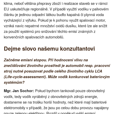
klima, neboť většina přepravy zboží i realizace staveb se v rámci
EU uskutečňuje regionálně. V případě využití vodíku v palivovém
článku je jedinou odpadní látkou buďto kapalná či plynná voda
vycházející z výfuku. Pokud je k pohonu využit spalovací motor,
vzniká navíc nepatrné množství oxidů dusíku, které lze ale snížit
za použití systémů pro snižování těchto emisí známých z
konvenčních spalovacích automobilů.
Dejme slovo našemu konzultantovi
Začněme emisní stopou. Při hodnocení vlivu na
znečišťování životního prostředí je automobil resp. pracovní
stroj nutné posuzovat podle celého životního cyklu LCA
(Life-cycle-assessment). Může vodík konkurovat bateriovým
systémům?
Pokud bychom tankovali pouze obnovitelný
Mgr. Jan Sochor:
vodík, tedy vodík vyráběný z obnovitelných zdrojů energie,
dostaneme se na trošku horší hodnoty, než které mají bateriové
elektromobily v případě, že jsou po celou dobu provozu napájeny
pouze zelenou elektřinou. Rozdíl v poněkud vyšší emisní