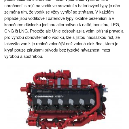
náročnosti strojů na vodík ve srovnání s bateriovými typy je dán
zejména tím, že vodík se vždy vyrábí se ztrátami. V každém
případě jsou vodíkové i bateriové typy lokálně bezemisní a v
konečném důsledku jedinou alternativou k naftě, benzínu, LPG,
CNG či LNG. Protože ale Unie odsouhlasila velmi přísná pravidla
pro výrobu obnovitelného vodíku, lze s jistou nadsázkou říct, že
takovýto vodík je reálně zelenější než zelená elektřina, která je
krytá pouze zárukami původu bez fyzické návaznosti mezi
výrobou a spotřebou.