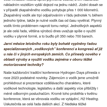
nákladním vozidlům vyšší dojezd na jednu nádrž. Jízdní dosah se
v případě zkapalněného vodíku pohybuje přes 1 000 kilometrů.
Zkapalněný vodík ale trpí odpařováním v řádu jednotek % během
jednoho týdne, takže je nutné vodík čas od času vyvětrat. Plynný
vodík tímto problémem naproti tomu netrpí. Jednotlivých aspektů
je ale celá řada, většina výrobců dnes uvažuje spíše o využití
vodíku v plynné formě, a to buďto při 350 nebo 700 barech.
Jarní měsíce letošního roku byly bohatě vyplněny řadou
specializovaných „vodíkových” konferencí a kongresů ať již
u nás či v jiných evropských zemích. Co přinesly nového v
oblasti výroby a využití vodíku zejména v oboru těžké
motorizované techniky?
Naše každoroční tradiční konference Hydrogen Days přinesla v
roce 2023 podstatné novinky. Zájemcům o vodík jsme umožnili
prohlédnout si prezentace vzdělávacího charakteru, které
vodíkové technologie, legislativu a další aspekty více přiblížily i
méně odborným posluchačům. Kromě toho proběhla v květnu
konference, která se věnovala vodíku ve vytápění,
H2 Heating
.
Uskutečnila se celá řada dalších akcí. Z hlediska těžké