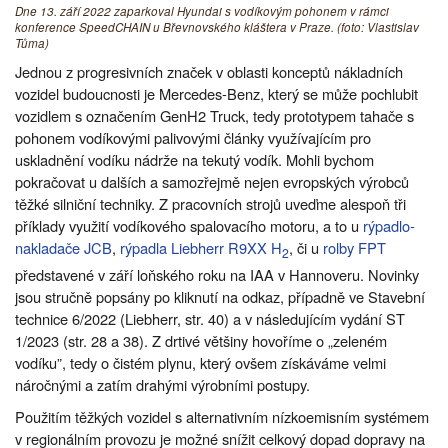
Dne 13. září 2022 zaparkoval Hyundai s vodíkovým pohonem v rámci
konference SpeedCHAIN u Břevnovského kláštera v Praze. (foto: Vlastislav
Tůma)
Jednou z progresivních značek v oblasti konceptů nákladních
vozidel budoucnosti je Mercedes-Benz, který se může pochlubit
vozidlem s označením GenH2 Truck, tedy prototypem tahače s
pohonem vodíkovými palivovými články využívajícím pro
uskladnění vodíku nádrže na tekutý vodík. Mohli bychom
pokračovat u dalších a samozřejmě nejen evropských výrobců
těžké silniční techniky. Z pracovních strojů uveďme alespoň tři
příklady využití vodíkového spalovacího motoru, a to u
rýpadlo-
nakladače JCB
,
rýpadla Liebherr R9XX H
, či u
rolby FPT
2
představené v září loňského roku na IAA v Hannoveru. Novinky
jsou stručně popsány po kliknutí na odkaz, případně ve Stavební
technice 6/2022 (Liebherr, str. 40) a v následujícím vydání ST
1/2023 (str. 28 a 38). Z drtivé většiny hovoříme o „zeleném
vodíku”, tedy o čistém plynu, který ovšem získáváme velmi
náročnými a zatím drahými výrobními postupy.
Použitím těžkých vozidel s alternativním nízkoemisním systémem
v regionálním provozu je možné snížit celkový dopad dopravy na