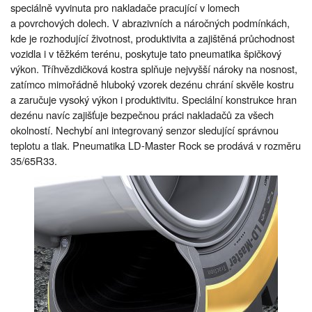
speciálně vyvinuta pro nakladače pracující v lomech
a povrchových dolech. V abrazivních a náročných podmínkách,
kde je rozhodující životnost, produktivita a zajištěná průchodnost
vozidla i v těžkém terénu, poskytuje tato pneumatika špičkový
výkon. Tříhvězdičková kostra splňuje nejvyšší nároky na nosnost,
zatímco mimořádně hluboký vzorek dezénu chrání skvěle kostru
a zaručuje vysoký výkon i produktivitu. Speciální konstrukce hran
dezénu navíc zajišťuje bezpečnou práci nakladačů za všech
okolností. Nechybí ani integrovaný senzor sledující správnou
teplotu a tlak. Pneumatika LD-Master Rock se prodává v rozměru
35/65R33.