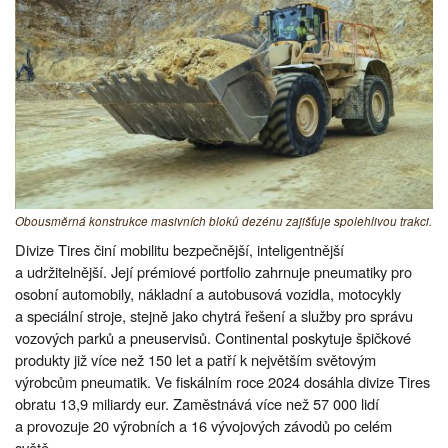
Obousměrná konstrukce masivních bloků dezénu zajišťuje spolehlivou trakci.
Divize Tires činí mobilitu bezpečnější, inteligentnější
a udržitelnější. Její prémiové portfolio zahrnuje pneumatiky pro
osobní automobily, nákladní a autobusová vozidla, motocykly
a speciální stroje, stejně jako chytrá řešení a služby pro správu
vozových parků a pneuservisů. Continental poskytuje špičkové
produkty již více než 150 let a patří k největším světovým
výrobcům pneumatik. Ve fiskálním roce 2024 dosáhla divize Tires
obratu 13,9 miliardy eur. Zaměstnává více než 57 000 lidí
a provozuje 20 výrobních a 16 vývojových závodů po celém
světě.