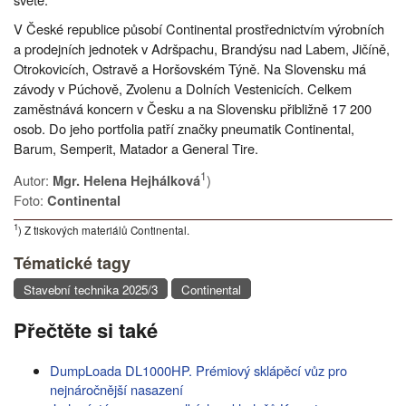
V České republice působí Continental prostřednictvím výrobních
a prodejních jednotek v Adršpachu, Brandýsu nad Labem, Jičíně,
Otrokovicích, Ostravě a Horšovském Týně. Na Slovensku má
závody v Púchově, Zvolenu a Dolních Vestenicích. Celkem
zaměstnává koncern v Česku a na Slovensku přibližně 17 200
osob. Do jeho portfolia patří značky pneumatik Continental,
Barum, Semperit, Matador a General Tire.
1
Autor:
)
Mgr. Helena Hejhálková
Foto:
Continental
1
) Z tiskových materiálů Continental.
Tématické tagy
Stavební technika 2025/3
Continental
Přečtěte si také
DumpLoada DL1000HP. Prémiový sklápěcí vůz pro
nejnáročnější nasazení