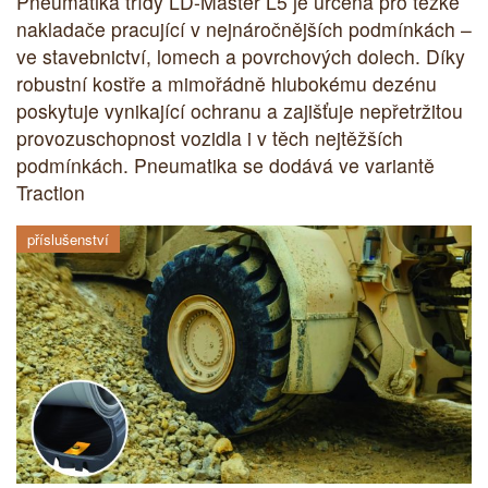
Pneumatika třídy LD-Master L5 je určena pro těžké
nakladače pracující v nejnáročnějších podmínkách –
ve stavebnictví, lomech a povrchových dolech. Díky
robustní kostře a mimořádně hlubokému dezénu
poskytuje vynikající ochranu a zajišťuje nepřetržitou
provozuschopnost vozidla i v těch nejtěžších
podmínkách. Pneumatika se dodává ve variantě
Traction
příslušenství