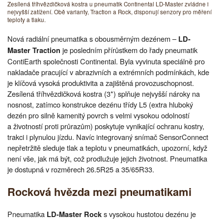
Zesílená tříhvězdičková kostra u pneumatik Continental LD-Master zvládne i
nejvyšší zatížení. Obě varianty, Traction a Rock, disponují senzory pro měření
teploty a tlaku.
Nová radiální pneumatika s obousměrným dezénem –
LD-
je posledním přírůstkem do řady pneumatik
Master Traction
ContiEarth společnosti Continental. Byla vyvinuta speciálně pro
nakladače pracující v abrazivních a extrémních podmínkách, kde
je klíčová vysoká produktivita a zajištěná provozuschopnost.
Zesílená tříhvězdičková kostra (3*) splňuje nejvyšší nároky na
nosnost, zatímco konstrukce dezénu třídy L5 (extra hluboký
dezén pro silně kamenitý povrch s velmi vysokou odolností
a životností proti průrazům) poskytuje vynikající ochranu kostry,
trakci i plynulou jízdu. Navíc integrovaný snímač SensorConnect
nepřetržitě sleduje tlak a teplotu v pneumatikách, upozorní, když
není vše, jak má být, což prodlužuje jejich životnost. Pneumatika
je dostupná v rozměrech 26.5R25 a 35/65R33.
Rocková hvězda mezi pneumatikami
Pneumatika
s vysokou hustotou dezénu je
LD-Master Rock