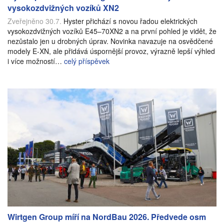
vysokozdvižných vozíků XN2
Zveřejněno 30.7.
Hyster přichází s novou řadou elektrických
vysokozdvižných vozíků E45–70XN2 a na první pohled je vidět, že
nezůstalo jen u drobných úprav. Novinka navazuje na osvědčené
modely E-XN, ale přidává úspornější provoz, výrazně lepší výhled
i více možností…
celý příspěvek
Wirtgen Group míří na NordBau 2026. Předvede osm