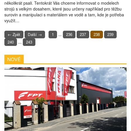
několikrát psali. Tentokrát Vás chceme informovat o modelech
strojů s velkým dosahem, které jsou určeny například pro těžbu
surovin a manipulaci s materiálem ve vodě a tam, kde je potřeba
využít…
...
← Zpět
Další →
1
236
237
238
239
...
240
243
NOVÉ