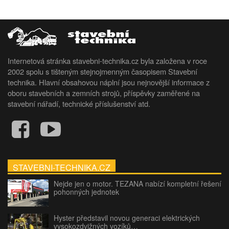
Internetová stránka stavebni-technika.cz byla založena v roce
2002 spolu s tišteným stejnojmenným časopisem Stavební
technika. Hlavní obsahovou náplní jsou nejnovější informace z
oboru stavebních a zemních strojů, příspěvky zaměřené na
stavební nářadí, technické příslušenství atd.
STAVEBNI-TECHNIKA.CZ
Nejde jen o motor. TEZANA nabízí kompletní řešení
pohonných jednotek
Hyster představil novou generaci elektrických
vysokozdvižných vozíků…