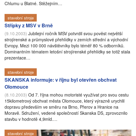
Chlumu u Blatné. Stěžejním…
stavební stroje
Střípky z MSV v Brně
(9.10.2003)
Jubilejní ročník MSV potvrdil svou pověst největší
strojírenské a průmyslové přehlídky v zemích střední a východní
Evropy. Mezi 100 000 návštěvníky bylo téměř 80 % odborníků.
Dominantním tématem letošní strojírenské přehlídky se totiž stala
prezentace…
stavební stroje
SKANSKA informuje: v říjnu byl otevřen obchvat
Olomouce
(8.10.2003)
Od 7. října mohou motoristé využívat pro svou cestu
15kilometrový obchvat města Olomouce, který výrazně urychlil
dopravu především ve směru na Brno, Přerov a Hranice na
Moravě. Sdružení, vedené společností Skanska DS, zprovoznilo
stavbu v hodnotě 4,9mld.…
stavební stroje