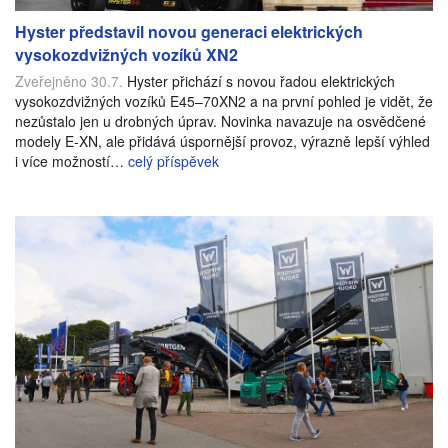
Hyster představil novou generaci elektrických
vysokozdvižných vozíků XN2
Zveřejněno 30.7.
Hyster přichází s novou řadou elektrických
vysokozdvižných vozíků E45–70XN2 a na první pohled je vidět, že
nezůstalo jen u drobných úprav. Novinka navazuje na osvědčené
modely E-XN, ale přidává úspornější provoz, výrazně lepší výhled
i více možností…
celý příspěvek