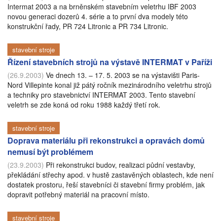
Intermat 2003 a na brněnském stavebním veletrhu IBF 2003
novou generaci dozerů 4. série a to první dva modely této
konstrukční řady, PR 724 Litronic a PR 734 Litronic.
stavební stroje
Řízení stavebních strojů na výstavě INTERMAT v Paříži
(26.9.2003)
Ve dnech 13. – 17. 5. 2003 se na výstavišti Paris-
Nord Villepinte konal již pátý ročník mezinárodního veletrhu strojů
a techniky pro stavebnictví INTERMAT 2003. Tento stavební
veletrh se zde koná od roku 1988 každý třetí rok.
stavební stroje
Doprava materiálu při rekonstrukci a opravách domů
nemusí být problémem
(23.9.2003)
Při rekonstrukci budov, realizaci půdní vestavby,
překládání střechy apod. v hustě zastavěných oblastech, kde není
dostatek prostoru, řeší stavebníci či stavební firmy problém, jak
dopravit potřebný materiál na pracovní místo.
stavební stroje