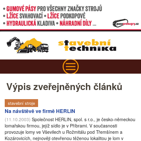
Výpis zveřejněných článků
stavební stroje
Na návštěvě ve firmě HERLIN
(11.10.2003)
Společnost HERLIN, spol. s r.o., je česko-německou
lomařskou firmou, jejíž sídlo je v Příbrami. V současnosti
provozuje lomy ve Vševilech u Rožmitálu pod Třemšínem a
Kozárovicích, nejnověji otevřenou těženou lokalitou je lom v