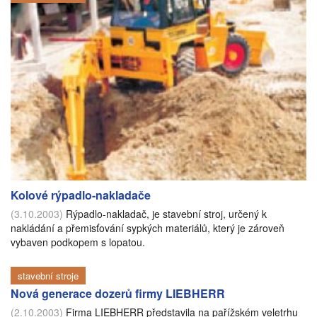
Kolové rýpadlo-nakladače
(3.10.2003)
Rýpadlo-nakladač, je stavební stroj, určený k
nakládání a přemisťování sypkých materiálů, který je zároveň
vybaven podkopem s lopatou.
stavební stroje
Nová generace dozerů firmy LIEBHERR
(2.10.2003)
Firma LIEBHERR představila na pařížském veletrhu