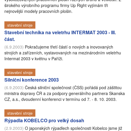
širokého výrobního programu firmy Up Right vyjímám tři
nejnovější modely pracovních plošin.
stavební stroje
Stavební technika na veletrhu INTERMAT 2003 - III.
část.
(6.9.2003)
Pokračujeme třetí částí o nových a inovovaných
strojích a zařízeních, vystavovaných na mezinárodním veletrhu
Intermat 2003 v květnu v Paříži.
stavební stroje
Silniční konference 2003
(6.9.2003)
Česká silniční společnost (ČSS) pořádá pod záštitou
ministra dopravy ČR a za podpory generálního partnera Skanska
CZ, a.s., dvoudenní konferenci v termínu od 7. - 8. 10. 2003.
stavební stroje
Rýpadla KOBELCO pro velký dosah
(2.9.2003)
O japonských rýpadlech společnosti Kobelco jsme již