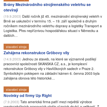
Brány Mezinárodního strojírenského veletrhu se
otevírají
(19.9.2003)
Další ročník již 45. mezinárodní strojírenský veletrh v
Brně se uskuteční v termínu 15. – 19. září společně s druhým
ročníkem mezinárodního veletrhu dopravy a logistiky Transport a
Logistika. Přes nepříznivou hospodářskou situaci v Německu a
dalších…
stavební stroje
Zahájena rekonstrukce Gröbovy vily
(14.9.2003)
Jednou ze staveb, na které se významně podílejí
pracovníci společnosti SKANSKA CZ, a.s., je komplexní
rekonstrukce Gröbovy vily v Havlíčkových sadech v Praze 2.
Symbolickým poklepem na základní kámen 6. června 2003 byla
zahájena obnova této historické…
stavební stroje
Novinky od firmy Up Right
(7.9.2003)
Tato americká firma patří mezi největší výrobce
vysokozdvižných pracovních plošin různých druhů a velikostí. Z