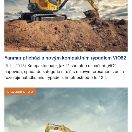
Yanmar přichází s novým kompaktním rýpadlem ViO82
(9.11.2018)
Kompaktní bagr, jak již samotné označení „ViO“
napovídá, spadá do kategorie strojů s nulovým přesahem zádi a
rozšiřuje nabídku midi rýpadel s hmotností od 5 to 12 t.
stavební stroje