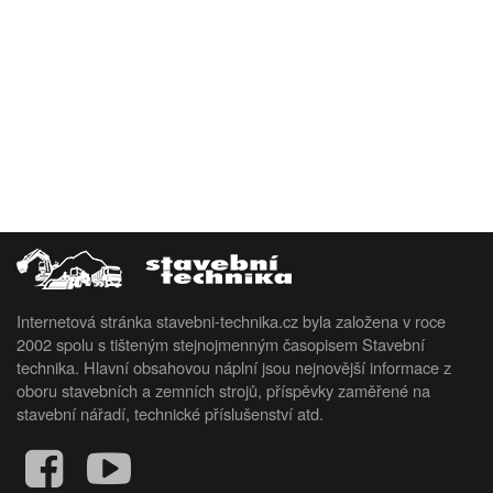
Internetová stránka stavebni-technika.cz byla založena v roce
2002 spolu s tišteným stejnojmenným časopisem Stavební
technika. Hlavní obsahovou náplní jsou nejnovější informace z
oboru stavebních a zemních strojů, příspěvky zaměřené na
stavební nářadí, technické příslušenství atd.