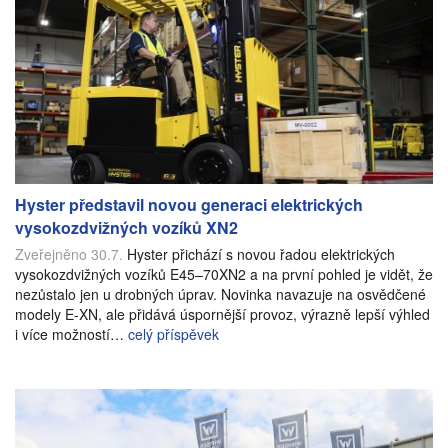
Hyster představil novou generaci elektrických
vysokozdvižných vozíků XN2
Zveřejněno 30.7.
Hyster přichází s novou řadou elektrických
vysokozdvižných vozíků E45–70XN2 a na první pohled je vidět, že
nezůstalo jen u drobných úprav. Novinka navazuje na osvědčené
modely E-XN, ale přidává úspornější provoz, výrazně lepší výhled
i více možností…
celý příspěvek