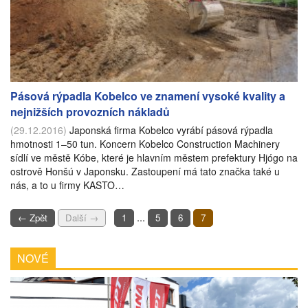
Pásová rýpadla Kobelco ve znamení vysoké kvality a
nejnižších provozních nákladů
(29.12.2016)
Japonská firma Kobelco vyrábí pásová rýpadla
hmotnosti 1–50 tun. Koncern Kobelco Construction Machinery
sídlí ve městě Kóbe, které je hlavním městem prefektury Hjógo na
ostrově Honšú v Japonsku. Zastoupení má tato značka také u
nás, a to u firmy KASTO…
...
← Zpět
Další →
1
5
6
7
NOVÉ