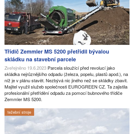
Třídič Zemmler MS 5200 přetřídil bývalou
skládku na stavební parcele
Zveřejněno 19.6.2023
Parcela sloužící před revolucí jako
skládka nejrůznějšího odpadu (železa, popelu, plastů apod.), na
níž je v plánu stavět. Nezbývá nic jiného než se skládky zbavit.
Majitel využil služeb společnosti EUROGREEN CZ. Ta zajistila
profesionální přetřídění odpadu za pomocí bubnového třídiče
Zemmler MS 5200.
težební stroje