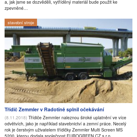
a, jak jsme se dozvěděli, vytříděný materiál bude použit ke
zpevněné…
stavební stroje
Třídič Zemmler v Radotíně splnil očekávání
(8.11.2018)
Třídiče Zemmler naleznou široké uplatnění ve více
odvětvích, jako je například stavebnictví a zemní práce. Necelý
rok je čerstvým uživatelem třídičky Zemmler Multi Screen MS
5200, kterou dodala společnost EUROGREEN CZ s.r.o.,