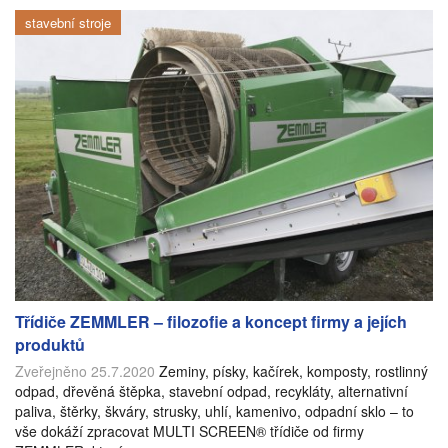
stavební stroje
Třídiče ZEMMLER – filozofie a koncept firmy a jejích
produktů
Zveřejněno 25.7.2020
Zeminy, písky, kačírek, komposty, rostlinný
odpad, dřevěná štěpka, stavební odpad, recykláty, alternativní
paliva, štěrky, škváry, strusky, uhlí, kamenivo, odpadní sklo – to
vše dokáží zpracovat MULTI SCREEN® třídiče od firmy