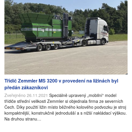
Třídič Zemmler MS 3200 v provedení na ližinách byl
předán zákazníkovi
Zveřejněno 26.11.2021
Speciálně upravený „mobilní“ model
třídiče střední velikosti Zemmler si objednala firma ze severních
Čech. Díky použití ližin místo běžného kolového podvozku je stroj
kompaktnější, konstrukčně jednodušší a s nižší nakládací výškou.
Na druhou stranu…