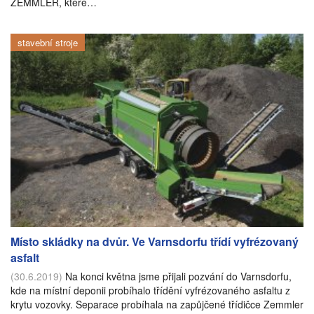
ZEMMLER, které…
stavební stroje
Místo skládky na dvůr. Ve Varnsdorfu třídí vyfrézovaný
asfalt
(30.6.2019)
Na konci května jsme přijali pozvání do Varnsdorfu,
kde na místní deponii probíhalo třídění vyfrézovaného asfaltu z
krytu vozovky. Separace probíhala na zapůjčené třídičce Zemmler