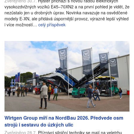
Zveřejněno 30.7.
Hyster přichází s novou řadou elektrických
vysokozdvižných vozíků E45–70XN2 a na první pohled je vidět, že
nezůstalo jen u drobných úprav. Novinka navazuje na osvědčené
modely E-XN, ale přidává úspornější provoz, výrazně lepší výhled
i více možností…
celý příspěvek
Wirtgen Group míří na NordBau 2026. Předvede osm
strojů i sestavu do úzkých ulic
Zveřejněno 28.7.
Příznivci silniční techniky se mají na veletrhu