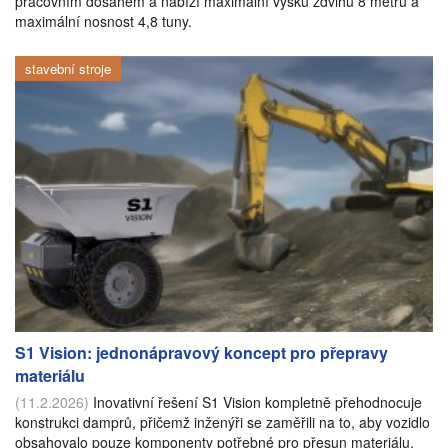
pracovním dosahem a nabízí maximální výšku zdvihu 8 metrů a
maximální nosnost 4,8 tuny.
stavební stroje
S1 Vision: jednonápravový koncept pro přepravy
materiálu
(11.2.2026)
Inovativní řešení S1 Vision kompletně přehodnocuje
konstrukci damprů, přičemž inženýři se zaměřili na to, aby vozidlo
obsahovalo pouze komponenty potřebné pro přesun materiálu.