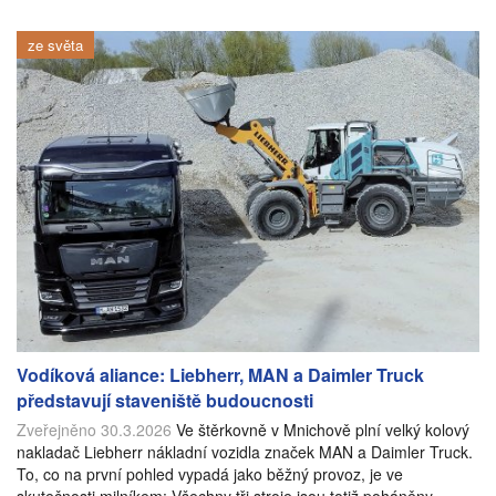
ze světa
Vodíková aliance: Liebherr, MAN a Daimler Truck
představují staveniště budoucnosti
Zveřejněno 30.3.2026
Ve štěrkovně v Mnichově plní velký kolový
nakladač Liebherr nákladní vozidla značek MAN a Daimler Truck.
To, co na první pohled vypadá jako běžný provoz, je ve