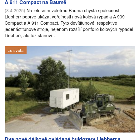
A 911 Compact na Baumě
(8.4.2025)
Na letošním veletrhu Bauma chystá společnost
Liebherr poprvé ukázat veřejnosti nová kolová rypadla A 909
Compact a A 911 Compact. Tyto devítitunové, respektive
jedenáctitunové stroje, nejenom rozšíří portfolio kolových rypadel
Liebherr, ale též stanoví…
ze světa
Dva nové dálkově ovládané buldozery Liebherr s