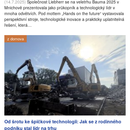
(14.7.2025)
Společnost Liebherr se na veletrhu Bauma 2025 v
Mnichově prezentovala jako průkopník a technologický lídr v
mnoha odvětvích. Pod mottem „Hands on the future“ vystavovala
perspektivní stroje, technologické inovace a prakticky uplatnitelná
řešení, která…
z domova
Od šrotu ke špičkové technologii: Jak se z rodinného
podniku stal lídr na trhu