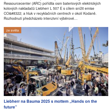
Ressourcecenter (ARC) pořídila osm bateriových elektrických
kolových nakladačů Liebherr L 507 E s cílem snížit emise
CO&#8322; a hluk v recyklačních centrech v okolí Kodaně.
Rozhodnutí předcházelo intenzivní výběrové…
ze světa
Liebherr na Bauma 2025 s mottem „Hands on the
future”