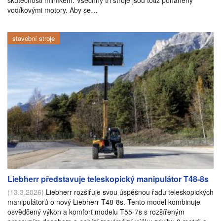
skutečnosti milníkem: Všechny tři stroje jsou totiž poháněny
vodíkovými motory. Aby se…
stavební stroje
Liebherr představuje teleskopický manipulátor T48-8s
(13.3.2026)
Liebherr rozšiřuje svou úspěšnou řadu teleskopických
manipulátorů o nový Liebherr T48-8s. Tento model kombinuje
osvědčený výkon a komfort modelu T55-7s s rozšířeným