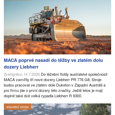
MACA poprvé nasadí do těžby ve zlatém dolu
dozery Liebherr
Zveřejněno 14.7.2026
Do těžební flotily australské společnosti
MACA zamířily tři nové dozery Liebherr PR 776 G8. Stroje
budou pracovat ve zlatém dole Duketon v Západní Austrálii a
pro firmu jde o první dozery této značky. Ještě letos je mají
doplnit také dvě velká rypadla Liebherr R 9300.
stavební stroje