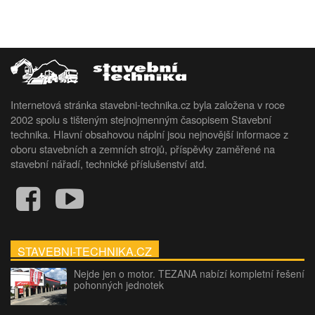
Internetová stránka stavebni-technika.cz byla založena v roce
2002 spolu s tišteným stejnojmenným časopisem Stavební
technika. Hlavní obsahovou náplní jsou nejnovější informace z
oboru stavebních a zemních strojů, příspěvky zaměřené na
stavební nářadí, technické příslušenství atd.
STAVEBNI-TECHNIKA.CZ
Nejde jen o motor. TEZANA nabízí kompletní řešení
pohonných jednotek