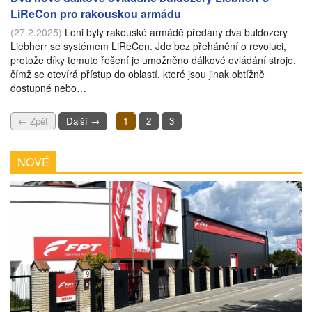
LiReCon pro rakouskou armádu
(27.2.2025)
Loni byly rakouské armádě předány dva buldozery
Liebherr se systémem LiReCon. Jde bez přehánění o revoluci,
protože díky tomuto řešení je umožněno dálkové ovládání stroje,
čímž se otevírá přístup do oblastí, které jsou jinak obtížně
dostupné nebo…
← Zpět
Další →
1
2
3
NOVÉ