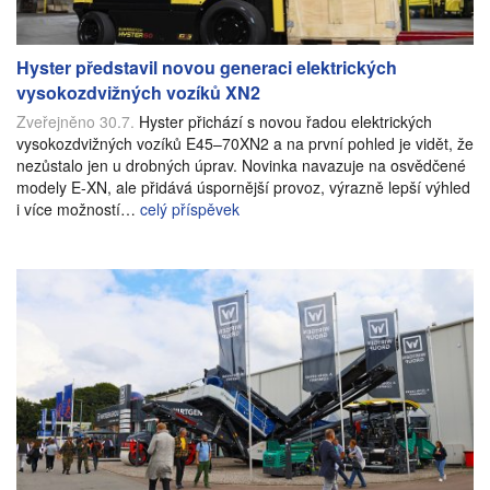
Hyster představil novou generaci elektrických
vysokozdvižných vozíků XN2
Zveřejněno 30.7.
Hyster přichází s novou řadou elektrických
vysokozdvižných vozíků E45–70XN2 a na první pohled je vidět, že
nezůstalo jen u drobných úprav. Novinka navazuje na osvědčené
modely E-XN, ale přidává úspornější provoz, výrazně lepší výhled
i více možností…
celý příspěvek