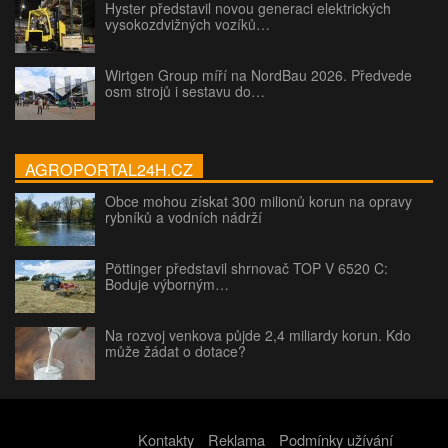
Hyster představil novou generaci elektrických
vysokozdvižných vozíků…
Wirtgen Group míří na NordBau 2026. Předvede
osm strojů i sestavu do…
AGROPORTAL24H.CZ
Obce mohou získat 300 milionů korun na opravy
rybníků a vodních nádrží
Pöttinger představil shrnovač TOP V 6520 C:
Boduje výborným…
Na rozvoj venkova půjde 2,4 miliardy korun. Kdo
může žádat o dotace?
Kontakty
Reklama
Podmínky užívání