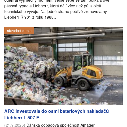
odehrál výjimečný moment: vedle sebe se tam potkala dvě
pásová rypadla Liebherr, která dělí více než půl století
technického vývoje. Na jedné straně pečlivě zrenovovaný
Liebherr R 901 z roku 1968…
stavební stroje
ARC investovala do osmi bateriových nakladačů
Liebherr L 507 E
(21.9.2025)
Dánská odpadová společnost Amager