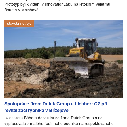
Prototyp byl k vidění v InnovationLabu na letošním veletrhu
Bauma v Mnichově,…
stavební stroje
Spolupráce firem Dufek Group a Liebherr CZ při
revitalizaci rybníka v Blížejově
(4.2.2026)
Během deseti let se firma Dufek Group s.r.o.
vypracovala z malého rodinného podniku na respektovaného