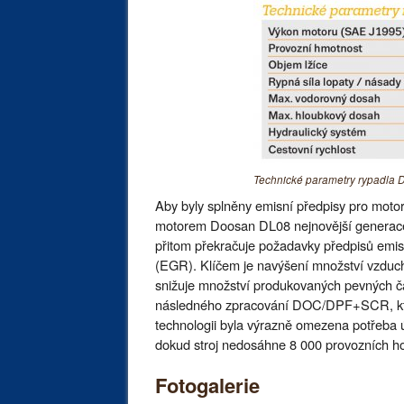
Technické parametry rypadla
Aby byly splněny emisní předpisy pro mot
motorem Doosan DL08 nejnovější generace,
přitom překračuje požadavky předpisů emis
(EGR). Klíčem je navýšení množství vzduchu
snižuje množství produkovaných pevných čá
následného zpracování DOC/DPF+SCR, která 
technologii byla výrazně omezena potřeba úd
dokud stroj nedosáhne 8 000 provozních ho
Fotogalerie