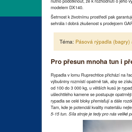
nutno podotknout, že k rozhodnutí o jeho v
modelem DX140.
Šetrnost k životnímu prostředí pak garantuje
sehrála i dobrá zkušenost s prodejcem GA
Téma:
Pásová rýpadla (bagry) 
Pro přesun mnoha tun i př
Rypadla v lomu Ruprechtice přichází na řad
výbušniny rozmístí opatrně tak, aby se získ
od 100 do 3 000 kg, u větších kusů je rypad
ušlechtilého kamene se postupuje opatrněji 
rypadla se celé bloky přemisťují a dále roz
Tam, kde je potenciál kvality materiálu nejle
5-15 tun. Síla stroje je tedy pro nás veliké p