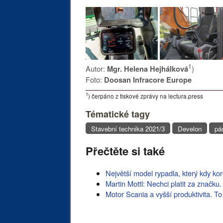
1
Autor:
)
Mgr. Helena Hejhálková
Foto:
Doosan Infracore Europe
1
) čerpáno z tiskové zprávy na lectura.press
Tématické tagy
Stavební technika 2021/3
Develon
pá
Přečtěte si také
Největší model rypadla, který kdy ko
Martin Mottl: Nechci platit za značku
Motor Scania a vyšší produktivita. 