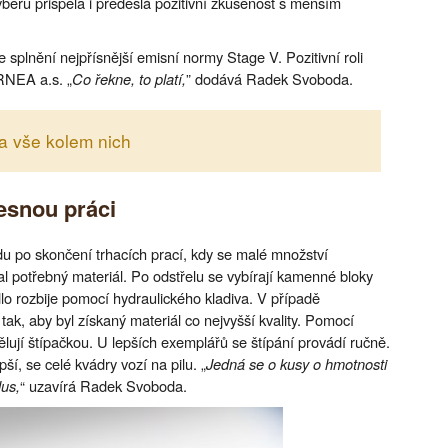
ýběru přispěla i předešlá pozitivní zkušenost s menším
 splnění nejpřísnější emisní normy Stage V. Pozitivní roli
RNEA a.s. „
Co řekne, to platí,
” dodává Radek Svoboda.
a vše kolem nich
esnou práci
u po skončení trhacích prací, kdy se malé množství
al potřebný materiál. Po odstřelu se vybírají kamenné bloky
lo rozbije pomocí hydraulického kladiva. V případě
tak, aby byl získaný materiál co nejvyšší kvality. Pomocí
dělují štípačkou. U lepších exemplářů se štípání provádí ručně.
pší, se celé kvádry vozí na pilu. „
Jedná se o kusy o hmotnosti
lus,
“ uzavírá Radek Svoboda.