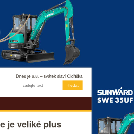
Dnes je 6.8. – svátek slaví Oldřiška
Hledat
 je veliké plus