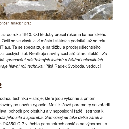
ončení trhacích prací
á až do roku 1910. Od té doby prošel rukama kamenického
citl se ve vlastnictví města i státních podniků, až se roku
a.s. Ta se specializuje na těžbu a prodej ušlechtilého
 českých žul. Realizuje návrhy sochařů či architektů. „
Za
ýká zpracování odstřelených kvádrů a čištění nekvalitních
aje hlavní roli technika,
“ říká Radek Svoboda, vedoucí
ž
dnou techniku – stroje, které jsou výkonné a přitom
žadovány po novém rypadle. Mezi klíčové parametry se zařadil
va, pohodlí pro obsluhu a v neposlední řadě i šetrnost k
dla jeho síla a spotřeba. Samozřejmě také délka záruk a
 DX350LC-7 v těchto parametrech obstálo na výbornou, a