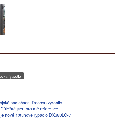
sová rýpadla
rejská společnost Doosan vyrobila
. Důležité jsou pro mě reference
To je nové 40tunové rypadlo DX380LC-7