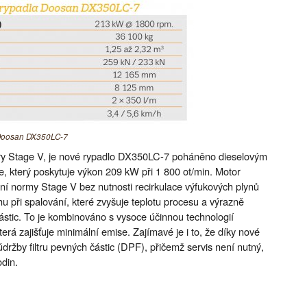
 Doosan DX350LC-7
ory Stage V, je nové rypadlo DX350LC-7 poháněno dieselovým
 který poskytuje výkon 209 kW při 1 800 ot/min. Motor
ní normy Stage V bez nutnosti recirkulace výfukových plynů
 při spalování, které zvyšuje teplotu procesu a výrazně
stic. To je kombinováno s vysoce účinnou technologií
zajišťuje minimální emise. Zajímavé je i to, že díky nové
ržby filtru pevných částic (DPF), přičemž servis není nutný,
din.