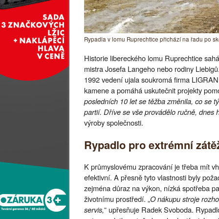
Rypadla v lomu Ruprechtice přichází na řadu po sk
Historie libereckého lomu Ruprechtice sah
mistra Josefa Langeho nebo rodiny Liebigů. O
1992 vedení ujala soukromá firma LIGRANIT 
kamene a pomáhá uskutečnit projekty pomocí
posledních 10 let se těžba změnila, co se t
partií. Dříve se vše provádělo ručně, dnes hr
výroby společnosti.
Rypadlo pro extrémní zátě
K průmyslovému zpracování je třeba mít vho
efektivní. A přesně tyto vlastnosti byly po
zejména důraz na výkon, nízká spotřeba pali
životnímu prostředí. „
O nákupu stroje rozho
servis,
” upřesňuje Radek Svoboda. Rypadlo