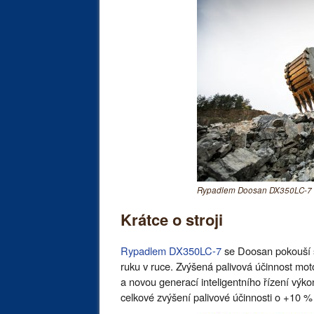
Rypadlem Doosan DX350LC-7 s
Krátce o stroji
Rypadlem DX350LC-7
se Doosan pokouší sk
ruku v ruce. Zvýšená palivová účinnost mo
a novou generací inteligentního řízení výk
celkové zvýšení palivové účinnosti o +10 