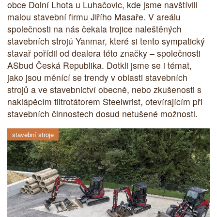
obce Dolní Lhota u Luhačovic, kde jsme navštívili
malou stavební firmu Jiřího Masaře. V areálu
společnosti na nás čekala trojice naleštěných
stavebních strojů Yanmar, které si tento sympatický
stavař pořídil od dealera této značky – společnosti
ASbud Česká Republika. Dotkli jsme se i témat,
jako jsou měnící se trendy v oblasti stavebních
strojů a ve stavebnictví obecně, nebo zkušenosti s
naklápěcím tiltrotátorem Steelwrist, otevírajícím při
stavebních činnostech dosud netušené možnosti.
stavební stroje