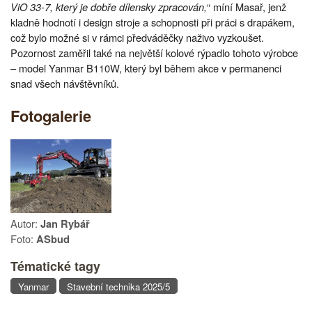
ViO 33-7, který je dobře dílensky zpracován,
“ míní Masař, jenž
kladně hodnotí i design stroje a schopnosti při práci s drapákem,
což bylo možné si v rámci předváděčky naživo vyzkoušet.
Pozornost zaměřil také na největší kolové rýpadlo tohoto výrobce
– model Yanmar B110W, který byl během akce v permanenci
snad všech návštěvníků.
Fotogalerie
Autor:
Jan Rybář
Foto:
ASbud
Tématické tagy
Yanmar
Stavební technika 2025/5