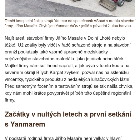
Téměř kompletní flotila strojů Yanmar od společnosti ASbud v areálu stavební
firmy Jiřího Masaře. Chybí jen Yanmar ViO57 ještě s původní žlutou barvou.
Najít areál stavební firmy Jiřího Masaře v Dolní Lhotě nebylo
těžké. Už zdálky byly vidět v řadě seřazené stroje a na stavební
branži poukázaly také vzorně upravené meziskládky
nejrůznějšího stavebního materiálu, jako je písek nebo štěrk.
Majitel firmy nám šel ihned naproti, a jak bývá v tomto koutu na
severním okraji Bílých Karpat zvykem, pozval nás na skleničku
vincentky, typického produktu z nedalekých luhačovických lázní.
Před samotným focením a testováním strojů se tak našla chvilka,
kdy nám mohl krátce povyprávět příběh této úspěšné regionální
firmy.
Začátky v nultých letech a první setkání
s Yanmarem
V podstatě rodinná firma Jiřího Masaře není velká; v hlavní