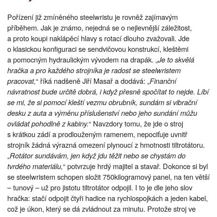
Pořízení již zmíněného steelwristu je rovněž zajímavým
příběhem. Jak je známo, nejedná se o nejlevnější záležitost,
a proto koupi naklápěcí hlavy s rotací dlouho zvažovali. Jde
o klasickou konfiguraci se sendvičovou konstrukcí, kleštěmi
a pomocným hydraulickým vývodem na drapák. „
Je to skvělá
hračka a pro každého strojníka je radost se steelwristem
pracovat,
“ říká nadšeně Jiří Masař a dodává: „
Finanční
návratnost bude určitě dobrá, i když přesně spočítat to nejde. Líbí
se mi, že si pomocí kleští vezmu obrubník, sundám si vibrační
desku z auta a výměnu příslušenství nebo jeho sundání můžu
ovládat pohodlně z kabiny.
“ Navzdory tomu, že jde o stroj
s krátkou zádí a prodlouženým ramenem, nepociťuje uvnitř
strojník žádná výrazná omezení plynoucí z hmotnosti tiltrotátoru.
„
Rotátor sundávám, jen když jdu těžit nebo se chystám do
tvrdého materiálu,
“ potvrzuje hrdý majitel a stavař. Dokonce si byl
se steelwristem schopen složit 750kilogramový panel, na ten větší
– tunový – už pro jistotu tiltrotátor odpojil. I to je dle jeho slov
hračka: stačí odpojit čtyři hadice na rychlospojkách a jeden kabel,
což je úkon, který se dá zvládnout za minutu. Protože stroj ve