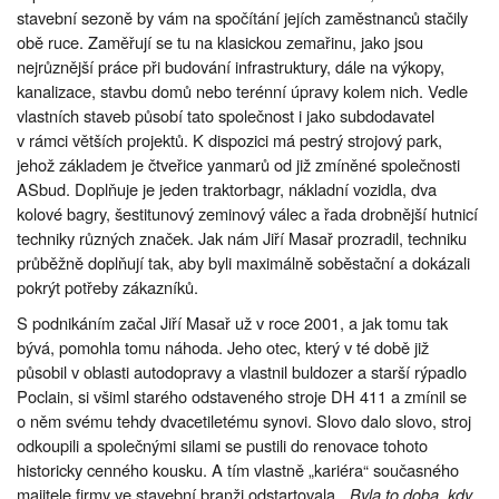
stavební sezoně by vám na spočítání jejích zaměstnanců stačily
obě ruce. Zaměřují se tu na klasickou zemařinu, jako jsou
nejrůznější práce při budování infrastruktury, dále na výkopy,
kanalizace, stavbu domů nebo terénní úpravy kolem nich. Vedle
vlastních staveb působí tato společnost i jako subdodavatel
v rámci větších projektů. K dispozici má pestrý strojový park,
jehož základem je čtveřice yanmarů od již zmíněné společnosti
ASbud. Doplňuje je jeden traktorbagr, nákladní vozidla, dva
kolové bagry, šestitunový zeminový válec a řada drobnější hutnicí
techniky různých značek. Jak nám Jiří Masař prozradil, techniku
průběžně doplňují tak, aby byli maximálně soběstační a dokázali
pokrýt potřeby zákazníků.
S podnikáním začal Jiří Masař už v roce 2001, a jak tomu tak
bývá, pomohla tomu náhoda. Jeho otec, který v té době již
působil v oblasti autodopravy a vlastnil buldozer a starší rýpadlo
Poclain, si všiml starého odstaveného stroje DH 411 a zmínil se
o něm svému tehdy dvacetiletému synovi. Slovo dalo slovo, stroj
odkoupili a společnými silami se pustili do renovace tohoto
historicky cenného kousku. A tím vlastně „kariéra“ současného
majitele firmy ve stavební branži odstartovala. „
Byla to doba, kdy