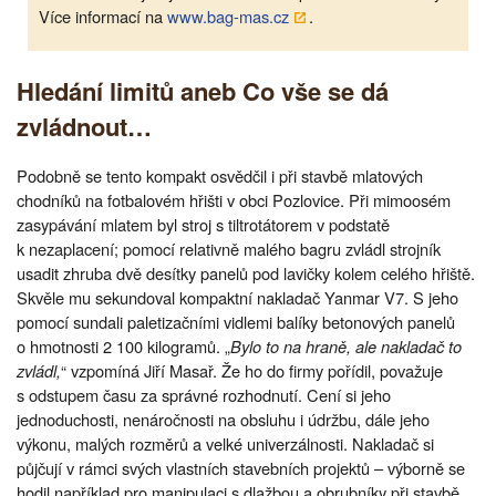
Více informací na
www.bag-mas.cz
.
Hledání limitů aneb Co vše se dá
zvládnout…
Podobně se tento kompakt osvědčil i při stavbě mlatových
chodníků na fotbalovém hřišti v obci Pozlovice. Při mimoosém
zasypávání mlatem byl stroj s tiltrotátorem v podstatě
k nezaplacení; pomocí relativně malého bagru zvládl strojník
usadit zhruba dvě desítky panelů pod lavičky kolem celého hřiště.
Skvěle mu sekundoval kompaktní nakladač Yanmar V7. S jeho
pomocí sundali paletizačními vidlemi balíky betonových panelů
o hmotnosti 2 100 kilogramů. „
Bylo to na hraně, ale nakladač to
zvládl,
“ vzpomíná Jiří Masař. Že ho do firmy pořídil, považuje
s odstupem času za správné rozhodnutí. Cení si jeho
jednoduchosti, nenáročnosti na obsluhu i údržbu, dále jeho
výkonu, malých rozměrů a velké univerzálnosti. Nakladač si
půjčují v rámci svých vlastních stavebních projektů – výborně se
hodil například pro manipulaci s dlažbou a obrubníky při stavbě