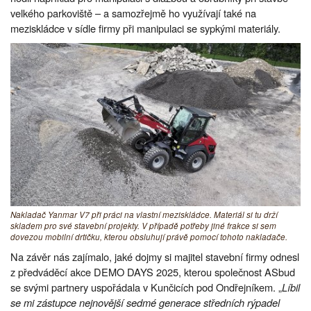
velkého parkoviště – a samozřejmě ho využívají také na
meziskládce v sídle firmy při manipulaci se sypkými materiály.
Nakladač Yanmar V7 při práci na vlastní meziskládce. Materiál si tu drží
skladem pro své stavební projekty. V případě potřeby jiné frakce si sem
dovezou mobilní drtičku, kterou obsluhují právě pomocí tohoto nakladače.
Na závěr nás zajímalo, jaké dojmy si majitel stavební firmy odnesl
z předváděcí akce DEMO DAYS 2025, kterou společnost ASbud
se svými partnery uspořádala v Kunčicích pod Ondřejníkem. „
Líbil
se mi zástupce nejnovější sedmé generace středních rýpadel