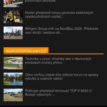
pohonných jednotek
Hyster představil novou generaci elektrických
vysokozdvižných vozíků…
Wirtgen Group míří na NordBau 2026. Předvede
osm strojů i sestavu do…
AGROPORTAL24H.CZ
Technika v praxi: Vinařský den v Nechorách
představil novinky přímo…
Obce mohou získat 300 milionů korun na opravy
rybníků a vodních nádrží
Pöttinger představil shrnovač TOP V 6520 C:
Boduje výborným…