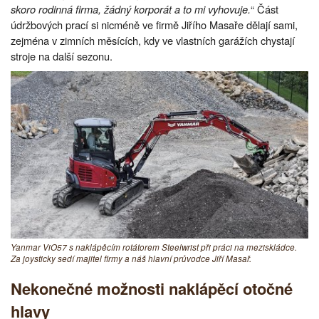
skoro rodinná firma, žádný korporát a to mi vyhovuje.
“ Část
údržbových prací si nicméně ve firmě Jiřího Masaře dělají sami,
zejména v zimních měsících, kdy ve vlastních garážích chystají
stroje na další sezonu.
Yanmar ViO57 s naklápěcím rotátorem Steelwrist při práci na meziskládce.
Za joysticky sedí majitel firmy a náš hlavní průvodce Jiří Masař.
Nekonečné možnosti naklápěcí otočné
hlavy