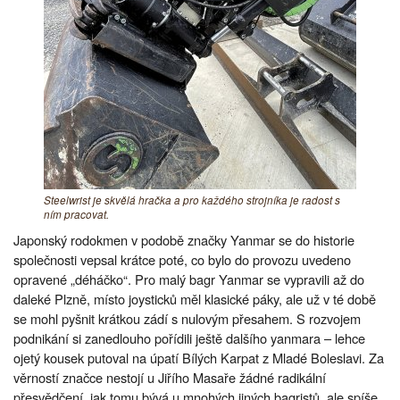
Steelwrist je skvělá hračka a pro každého strojníka je radost s
ním pracovat.
Japonský rodokmen v podobě značky Yanmar se do historie
společnosti vepsal krátce poté, co bylo do provozu uvedeno
opravené „déháčko“. Pro malý bagr Yanmar se vypravili až do
daleké Plzně, místo joysticků měl klasické páky, ale už v té době
se mohl pyšnit krátkou zádí s nulovým přesahem. S rozvojem
podnikání si zanedlouho pořídili ještě dalšího yanmara – lehce
ojetý kousek putoval na úpatí Bílých Karpat z Mladé Boleslavi. Za
věrností značce nestojí u Jiřího Masaře žádné radikální
přesvědčení, jak tomu bývá u mnohých jiných bagristů, ale spíše