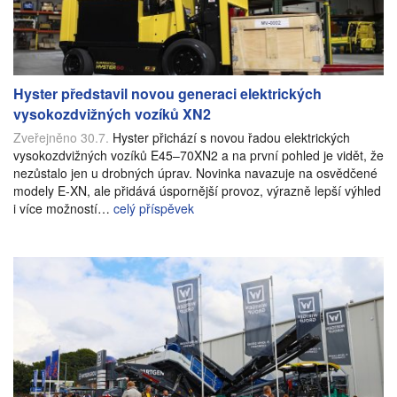
Hyster představil novou generaci elektrických
vysokozdvižných vozíků XN2
Zveřejněno 30.7.
Hyster přichází s novou řadou elektrických
vysokozdvižných vozíků E45–70XN2 a na první pohled je vidět, že
nezůstalo jen u drobných úprav. Novinka navazuje na osvědčené
modely E-XN, ale přidává úspornější provoz, výrazně lepší výhled
i více možností…
celý příspěvek