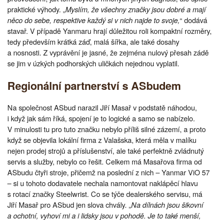
praktické výhody. „
Myslím, že všechny značky jsou dobré a mají
něco do sebe, respektive každý si v nich najde to svoje,
“ dodává
stavař. V případě Yanmaru hrají důležitou roli kompaktní rozměry,
tedy především krátká záď, malá šířka, ale také dosahy
a nosnosti. Z vyprávění je jasné, že zejména nulový přesah zádě
se jim v úzkých podhorských uličkách nejednou vyplatil.
Regionální partnerství s ASbudem
Na společnost ASbud narazil Jiří Masař v podstatě náhodou,
i když jak sám říká, spojení je to logické a samo se nabízelo.
V minulosti tu pro tuto značku nebylo příliš silné zázemí, a proto
když se objevila lokální firma z Valašska, která měla v malíku
nejen prodej strojů a příslušenství, ale také perfektně zvládnutý
servis a služby, nebylo co řešit. Celkem má Masařova firma od
ASbudu čtyři stroje, přičemž na poslední z nich – Yanmar ViO 57
– si u tohoto dodavatele nechala namontovat naklápěcí hlavu
s rotací značky Steelwrist. Co se týče dealerského servisu, má
Jiří Masař pro ASbud jen slova chvály. „
Na dílnách jsou šikovní
a ochotní, vyhoví mi a i lidsky jsou v pohodě. Je to také menší,