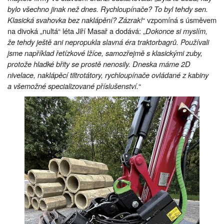
bylo všechno jinak než dnes. Rychloupínače? To byl tehdy sen.
Klasická svahovka bez naklápění? Zázrak!
“ vzpomíná s úsměvem
na divoká „nultá“ léta Jiří Masař a dodává: „
Dokonce si myslím,
že tehdy ještě ani nepropukla slavná éra traktorbagrů. Používali
jsme například řetízkové lžíce, samozřejmě s klasickými zuby,
protože hladké břity se prostě nenosily. Dneska máme 2D
nivelace, naklápěcí tiltrotátory, rychloupínače ovládané z kabiny
a všemožné specializované příslušenství.
“