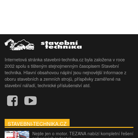
Internetová stránka stavebni-technika.cz byla založena v roce
2002 spolu s tišteným stejnojmenným časopisem Stavební
technika. Hlavní obsahovou náplní jsou nejnovější informace z
oboru stavebních a zemních strojů, příspěvky zaměřené na
stavební nářadí, technické příslušenství atd.
STAVEBNI-TECHNIKA.CZ
Nejde jen o motor. TEZANA nabízí kompletní řešení