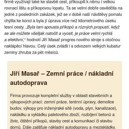
firmě využívají také ke stavbě cest, přikoupili k němu i velkou
rovnací lištu a příkopovou lopatu. Ta se velmi dobře osvědčila na
jedné z posledních zakázek, jež se v době naší návštěvy pomalu
chýlila ke konci a byla jí úprava více než kilometrového úseku
lesní cesty. „
Byla tam spousta příkopů a různých propustí, když
se ale můžete všelijak natočit a vyosit, je práce velmi rychlá
a efektivní,
“ hodnotí Jiří Masař progres nového stroje s otočnou
naklápěcí hlavou. Celý úsek zvládli i s odvozem velkých kubatur
zeminy zhruba za pět měsíců.
Jiří Masař – Zemní práce / nákladní
autodoprava
Firma provozuje kompletní služby v oblasti stavebních a
výkopových prací: zemní práce, terénní úpravy, demolice
budov, výkopy pro inženýrské sítě (voda, plyn, kanalizace),
nakládku a vykládku paletového zboží, rozbíjení betonů a
živic, čištění příkopů, stavby cest a komunikací či stavbu
domů. Dále zajišťuje nákladní autodopravu a meziskládky.