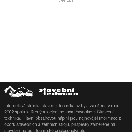
Internetová stránka stavebni-technika.cz byla založena v roce
2002 spolu s tišteným stejnojmenným časopisem Stavební
technika. Hlavní obsahovou náplní jsou nejnovější informace z
oboru stavebních a zemních strojů, příspěvky zaměřené na
stavební nářadí, technické příslušenství atd.