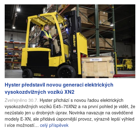
Hyster představil novou generaci elektrických
vysokozdvižných vozíků XN2
Zveřejněno 30.7.
Hyster přichází s novou řadou elektrických
vysokozdvižných vozíků E45–70XN2 a na první pohled je vidět, že
nezůstalo jen u drobných úprav. Novinka navazuje na osvědčené
modely E-XN, ale přidává úspornější provoz, výrazně lepší výhled
i více možností…
celý příspěvek