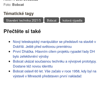
Foto:
Bobcat
Tématické tagy
Stavební technika 2021/5
Bobcat
kolová rýpadla
Přečtěte si také
Nový teleskopický manipulátor se představil na stavbě v
Dobříši. Ještě před světovou premiérou
První Dháčka. Hlavním cílem projektu rypadel řady DH
bylo zefektivnění výroby
Bobcat ukázal současnou techniku a vývojové prototypy.
Dostane též novou identitu
Bobcat oslavil 60 let. Vše začalo v roce 1958, kdy byl na
výstavě v Minesotě představen první nakladač