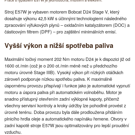
Práce s rypadlem E57W je jednoduchá, intuitivní a efektivní.
Stroj E57W je vybaven motorem Bobcat D24 Stage V, který
dosahuje výkonu 42,5 kW s účinnými technologiemi následného
zpracování výfukových plynů – oxidačním katalyzátorem (DOC) a
částicovým filtrem (DPF) – pro zajištění minimálních emisí.
Vyšší výkon a nižší spotřeba paliva
Maximální točivý moment 202 Nm motoru D24 je k dispozici již od
1600 ot./min (což je o 200 ot./min méně než u předchozího
motoru úrovně Stage IIIB). Vysoký výkon při nízkých otáčkách
zároveň podporuje nízkou spotřebu paliva. K maximálně
úspornému provozu přispívají i funkce jako je automatické vypnutí
motoru a úspora paliva při automatickém volnoběhu. Motor je
snadno přístupný otevřením zadní výklopné kapoty, přičemž
všechny servisní kontroly a kroky údržby lze pohodlně provést z
úrovně terénu. Doba provozu byla dále prodloužena přidáním
plnicího hrdla oleje a automatického napínáku řemene. Otvory v
zadní kapotě stroje E57W jsou optimalizovány pro lepší proudění
vzduchu.