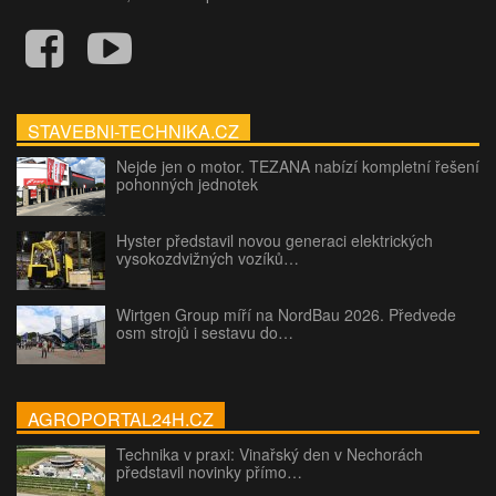
STAVEBNI-TECHNIKA.CZ
Nejde jen o motor. TEZANA nabízí kompletní řešení
pohonných jednotek
Hyster představil novou generaci elektrických
vysokozdvižných vozíků…
Wirtgen Group míří na NordBau 2026. Předvede
osm strojů i sestavu do…
AGROPORTAL24H.CZ
Technika v praxi: Vinařský den v Nechorách
představil novinky přímo…