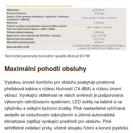
Technické parametry kolového rypadla Bobcat E57W
Maximální pohodlí obsluhy
Vysokou úroveň komfortu pro obsluhu poskytuje prostorná
přetlaková kabina s nízkou hlučností (74 dBA) a nízkou úrovní
vibrací. Vynikající viditelnost ve všech směrech je podporována
výkonným odmlžovacím systémem, LED světly na kabině a na
výložníku a velkými bočními zrcátky. Plně nastavitelné vyhřívané
sedadlo se vzduchovým odpružením a účinná automatická
klimatizace zajišťují vynikající prostředí pro obsluhu. Plně
seřiditelné ovládací prvky, včetně sloupku řízení a konzol joysticků