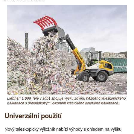
Liebherr L 509 Tele v sobě spojuje výšku zdvihu běžného teleskopického
nakladače s překládkovým výkonem klasického kolového nakladače.
Univerzální použití
Nový teleskopický výložník nabízí výhody s ohledem na výšku