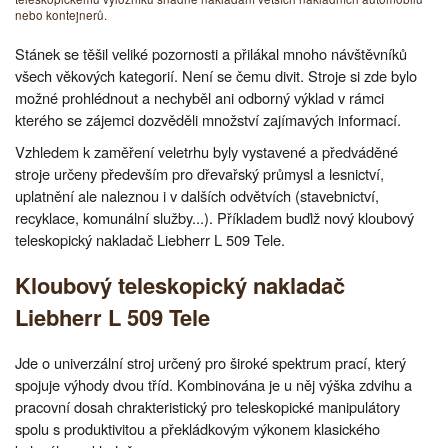
nebo kontejnerů.
Stánek se těšil veliké pozornosti a přilákal mnoho návštěvníků
všech věkových kategorií. Není se čemu divit. Stroje si zde bylo
možné prohlédnout a nechyběl ani odborný výklad v rámci
kterého se zájemci dozvěděli množství zajímavých informací.
Vzhledem k zaměření veletrhu byly vystavené a předváděné
stroje určeny především pro dřevařský průmysl a lesnictví,
uplatnění ale naleznou i v dalších odvětvích (stavebnictví,
recyklace, komunální služby...). Příkladem buďiž nový kloubový
teleskopický nakladač Liebherr L 509 Tele.
Kloubový teleskopický nakladač
Liebherr L 509 Tele
Jde o univerzální stroj určený pro široké spektrum prací, který
spojuje výhody dvou tříd. Kombinována je u něj výška zdvihu a
pracovní dosah chrakteristický pro teleskopické manipulátory
spolu s produktivitou a překládkovým výkonem klasického