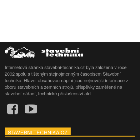
Internetová stránka stavebni-technika.cz byla založena v roce
2002 spolu s tišteným stejnojmenným časopisem Stavební
technika. Hlavní obsahovou náplní jsou nejnovější informace z
oboru stavebních a zemních strojů, příspěvky zaměřené na
stavební nářadí, technické příslušenství atd.
STAVEBNI-TECHNIKA.CZ