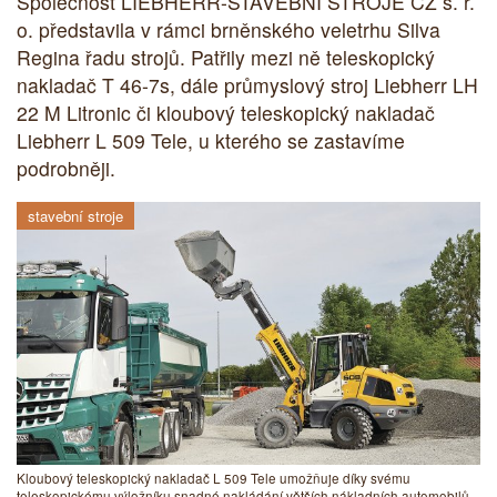
Společnost LIEBHERR-STAVEBNÍ STROJE CZ s. r.
o. představila v rámci brněnského veletrhu Silva
Regina řadu strojů. Patřily mezi ně teleskopický
nakladač T 46-7s, dále průmyslový stroj Liebherr LH
22 M Litronic či kloubový teleskopický nakladač
Liebherr L 509 Tele, u kterého se zastavíme
podrobněji.
stavební stroje
Kloubový teleskopický nakladač L 509 Tele umožňuje díky svému
teleskopickému výložníku snadné nakládání větších nákladních automobilů