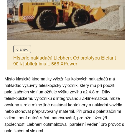
článek
Historie nakladačů Liebherr. Od prototypu Elefant
90 k jubilejnímu L 566 XPower
Místo klasické kinematiky výložníku kolových nakladačů má
nakladač výsuvný teleskopický výložník, který mu při použití
paletizačních vidlí umožňuje výšku zdvihu až 4,8 m. Díky
teleskopickému výložníku s integrovanou Z-kinematikou může
obsluha stroje mimo jiné nakládat kontejnery a nákladní vozidla
nebo stohovat přepravovaný materiál. Při práci s paletizačními
vidlemi není nutné ruční manévrování, protože inženýři
společnosti Liebherr optimalizovali paralelní vedení pro provoz s
paletizačními vidlemi.