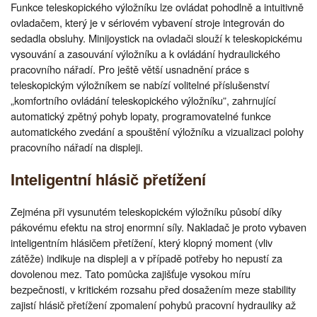
Funkce teleskopického výložníku lze ovládat pohodlně a intuitivně
ovladačem, který je v sériovém vybavení stroje integrován do
sedadla obsluhy. Minijoystick na ovladači slouží k teleskopickému
vysouvání a zasouvání výložníku a k ovládání hydraulického
pracovního nářadí. Pro ještě větší usnadnění práce s
teleskopickým výložníkem se nabízí volitelné příslušenství
„komfortního ovládání teleskopického výložníku”, zahrnující
automatický zpětný pohyb lopaty, programovatelné funkce
automatického zvedání a spouštění výložníku a vizualizaci polohy
pracovního nářadí na displeji.
Inteligentní hlásič přetížení
Zejména při vysunutém teleskopickém výložníku působí díky
pákovému efektu na stroj enormní síly. Nakladač je proto vybaven
inteligentním hlásičem přetížení, který klopný moment (vliv
zátěže) indikuje na displeji a v případě potřeby ho nepustí za
dovolenou mez. Tato pomůcka zajišťuje vysokou míru
bezpečnosti, v kritickém rozsahu před dosažením meze stability
zajistí hlásič přetížení zpomalení pohybů pracovní hydrauliky až