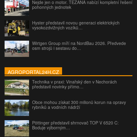
Nejde jen o motor. TEZANA nabízí kompletní řešení
pohonných jednotek
Hyster představil novou generaci elektrických
vysokozdvižných vozíků…
Wirtgen Group míří na NordBau 2026. Předvede
osm strojů i sestavu do…
AGROPORTAL24H.CZ
Technika v praxi: Vinařský den v Nechorách
představil novinky přímo…
Obce mohou získat 300 milionů korun na opravy
rybníků a vodních nádrží
Pöttinger představil shrnovač TOP V 6520 C:
Boduje výborným…