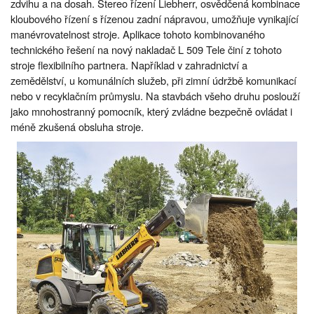
zdvihu a na dosah. Stereo řízení Liebherr, osvědčená kombinace
kloubového řízení s řízenou zadní nápravou, umožňuje vynikající
manévrovatelnost stroje. Aplikace tohoto kombinovaného
technického řešení na nový nakladač L 509 Tele činí z tohoto
stroje flexibilního partnera. Například v zahradnictví a
zemědělství, u komunálních služeb, při zimní údržbě komunikací
nebo v recyklačním průmyslu. Na stavbách všeho druhu poslouží
jako mnohostranný pomocník, který zvládne bezpečně ovládat i
méně zkušená obsluha stroje.