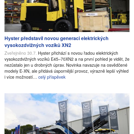
Hyster představil novou generaci elektrických
vysokozdvižných vozíků XN2
Zveřejněno 30.7.
Hyster přichází s novou řadou elektrických
vysokozdvižných vozíků E45–70XN2 a na první pohled je vidět, že
nezůstalo jen u drobných úprav. Novinka navazuje na osvědčené
modely E-XN, ale přidává úspornější provoz, výrazně lepší výhled
i více možností…
celý příspěvek