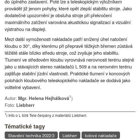
do úplného zastavení. Poté lze s teleskopickým výložníkem
provádět již jenom pohyby, které opět zlepší stabilitu stroje. Jako
dodatečné upozornění je obsluha stroje při překročení
maximálního zatížení varována akustickou signalizací a vizuální
výstrahou na displeji.
Mezi další vymoženosti nakladače patří snížený úhel natočení
kloubu o 30°, díky kterému při přepravě těžkých břemen zůstává
těžiště stále blízko středu stroje, což zvyšuje jeho stabilitu.
Tlumení ve středovém kloubu vyrovnává nerovnosti terénu stejně
jako u stávajících stereo nakladačů L 509 a na nerovném terénu
zajišťuje stabilní jízdní vlastnosti. Praktické tlumení v koncových
polohách kloubového teleskopického nakladače se dodává jako
volitelné vybavení.
1
Autor:
)
Mgr. Helena Hejhálková
Foto:
Liebherr
1
) Info o L 509 Tele čerpány z materiálů Liebherr.
Tématické tagy
Stavební technika 2022/3
Liebherr
kolové nakladače