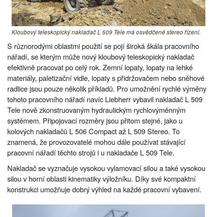
Kloubový teleskopický nakladač L 509 Tele má osvědčené stereo řízení.
S různorodými oblastmi použití se pojí široká škála pracovního
nářadí, se kterým může nový kloubový teleskopický nakladač
efektivně pracovat po celý rok. Zemní lopaty, lopaty na lehké
materiály, paletizační vidle, lopaty s přidržovačem nebo sněhové
radlice jsou pouze několik příkladů. Pro umožnění rychlé výměny
tohoto pracovního nářadí navíc Liebherr vybavil nakladač L 509
Tele nově zkonstruovaným hydraulickým rychlovýměnným
systémem. Připojovací rozměry jsou přitom stejné, jako u
kolových nakladačů L 506 Compact až L 509 Stereo. To
znamená, že provozovatelé mohou dále používat stávající
pracovní nářadí těchto strojů i u nakladače L 509 Tele.
Nakladač se vyznačuje vysokou vylamovací silou a také vysokou
silou v horní oblasti kinematiky výložníku. Díky své kompaktní
konstrukci umožňuje dobrý výhled na každé pracovní vybavení.