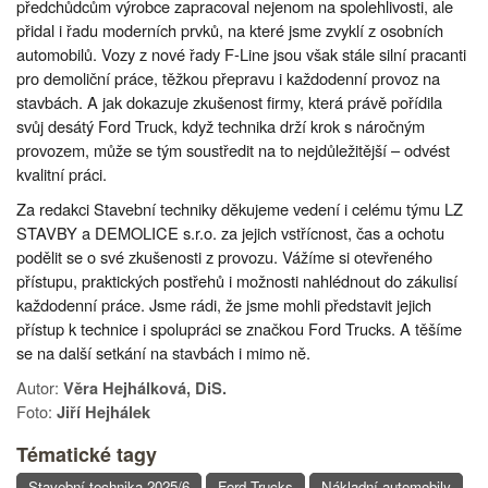
předchůdcům výrobce zapracoval nejenom na spolehlivosti, ale
přidal i řadu moderních prvků, na které jsme zvyklí z osobních
automobilů. Vozy z nové řady F-Line jsou však stále silní pracanti
pro demoliční práce, těžkou přepravu i každodenní provoz na
stavbách. A jak dokazuje zkušenost firmy, která právě pořídila
svůj desátý Ford Truck, když technika drží krok s náročným
provozem, může se tým soustředit na to nejdůležitější – odvést
kvalitní práci.
Za redakci Stavební techniky děkujeme vedení i celému týmu LZ
STAVBY a DEMOLICE s.r.o. za jejich vstřícnost, čas a ochotu
podělit se o své zkušenosti z provozu. Vážíme si otevřeného
přístupu, praktických postřehů i možnosti nahlédnout do zákulisí
každodenní práce. Jsme rádi, že jsme mohli představit jejich
přístup k technice i spolupráci se značkou Ford Trucks. A těšíme
se na další setkání na stavbách i mimo ně.
Autor:
Věra Hejhálková, DiS.
Foto:
Jiří Hejhálek
Tématické tagy
Stavební technika 2025/6
Ford Trucks
Nákladní automobily