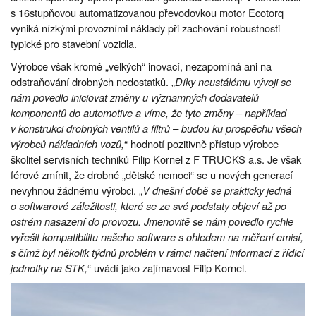
s 16stupňovou automatizovanou převodovkou motor Ecotorq
vyniká nízkými provozními náklady při zachování robustnosti
typické pro stavební vozidla.
Výrobce však kromě „velkých“ inovací, nezapomíná ani na
odstraňování drobných nedostatků. „
Díky neustálému vývoji se
nám povedlo iniciovat změny u významných dodavatelů
komponentů do automotive a víme, že tyto změny – například
v konstrukci drobných ventilů a filtrů – budou ku prospěchu všech
výrobců nákladních vozů,
“ hodnotí pozitivně přístup výrobce
školitel servisních techniků Filip Kornel z F TRUCKS a.s. Je však
férové zmínit, že drobné „dětské nemoci“ se u nových generací
nevyhnou žádnému výrobci. „
V dnešní době se prakticky jedná
o softwarové záležitosti, které se ze své podstaty objeví až po
ostrém nasazení do provozu. Jmenovitě se nám povedlo rychle
vyřešit kompatibilitu našeho software s ohledem na měření emisí,
s čímž byl několik týdnů problém v rámci načtení informací z řídicí
jednotky na STK,
“ uvádí jako zajímavost Filip Kornel.