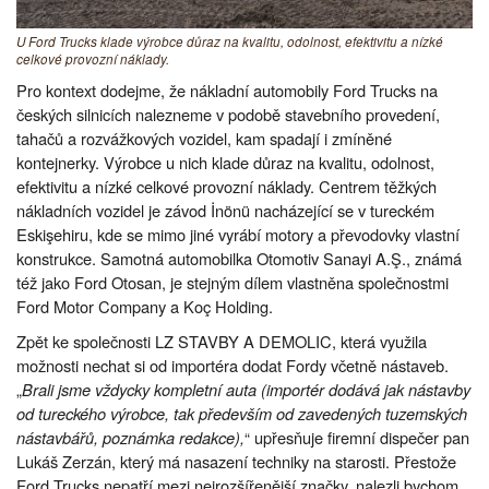
U Ford Trucks klade výrobce důraz na kvalitu, odolnost, efektivitu a nízké
celkové provozní náklady.
Pro kontext dodejme, že nákladní automobily Ford Trucks na
českých silnicích nalezneme v podobě stavebního provedení,
tahačů a rozvážkových vozidel, kam spadají i zmíněné
kontejnerky. Výrobce u nich klade důraz na kvalitu, odolnost,
efektivitu a nízké celkové provozní náklady. Centrem těžkých
nákladních vozidel je závod İnönü nacházející se v tureckém
Eskişehiru, kde se mimo jiné vyrábí motory a převodovky vlastní
konstrukce. Samotná automobilka Otomotiv Sanayi A.Ş., známá
též jako Ford Otosan, je stejným dílem vlastněna společnostmi
Ford Motor Company a Koç Holding.
Zpět ke společnosti LZ STAVBY A DEMOLIC, která využila
možnosti nechat si od importéra dodat Fordy včetně nástaveb.
„
Brali jsme vždycky kompletní auta (importér dodává jak nástavby
od tureckého výrobce, tak především od zavedených tuzemských
nástavbářů, poznámka redakce),
“ upřesňuje firemní dispečer pan
Lukáš Zerzán, který má nasazení techniky na starosti. Přestože
Ford Trucks nepatří mezi nejrozšířenější značky, nalezli bychom