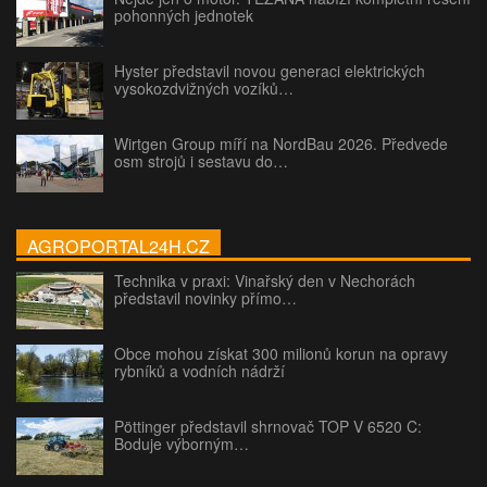
pohonných jednotek
Hyster představil novou generaci elektrických
vysokozdvižných vozíků…
Wirtgen Group míří na NordBau 2026. Předvede
osm strojů i sestavu do…
AGROPORTAL24H.CZ
Technika v praxi: Vinařský den v Nechorách
představil novinky přímo…
Obce mohou získat 300 milionů korun na opravy
rybníků a vodních nádrží
Pöttinger představil shrnovač TOP V 6520 C:
Boduje výborným…