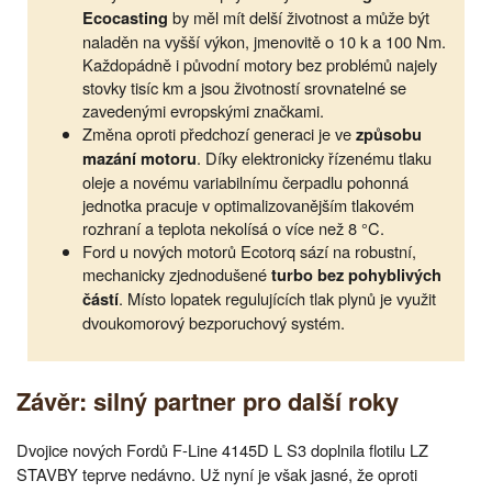
by měl mít delší životnost a může být
Ecocasting
naladěn na vyšší výkon, jmenovitě o 10 k a 100 Nm.
Každopádně i původní motory bez problémů najely
stovky tisíc km a jsou životností srovnatelné se
zavedenými evropskými značkami.
Změna oproti předchozí generaci je ve
způsobu
. Díky elektronicky řízenému tlaku
mazání motoru
oleje a novému variabilnímu čerpadlu pohonná
jednotka pracuje v optimalizovanějším tlakovém
rozhraní a teplota nekolísá o více než 8 °C.
Ford u nových motorů Ecotorq sází na robustní,
mechanicky zjednodušené
turbo bez pohyblivých
. Místo lopatek regulujících tlak plynů je využit
částí
dvoukomorový bezporuchový systém.
Závěr: silný partner pro další roky
Dvojice nových Fordů F-Line 4145D L S3 doplnila flotilu LZ
STAVBY teprve nedávno. Už nyní je však jasné, že oproti