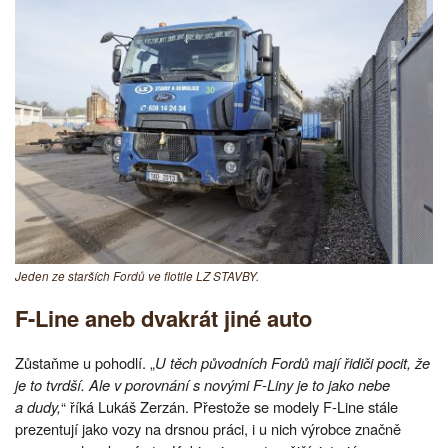
Jeden ze starších Fordů ve flotile LZ STAVBY.
F-Line aneb dvakrát jiné auto
Zůstaňme u pohodlí. „
U těch původních Fordů mají řidiči pocit, že
je to tvrdší. Ale v porovnání s novými F-Liny je to jako nebe
a dudy,
“ říká Lukáš Zerzán. Přestože se modely F-Line stále
prezentují jako vozy na drsnou práci, i u nich výrobce značně