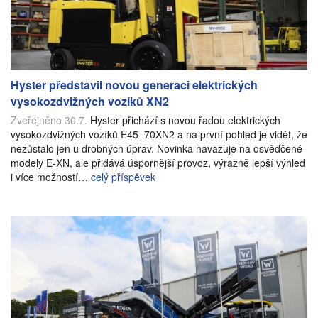
Hyster představil novou generaci elektrických
vysokozdvižných vozíků XN2
Zveřejněno 30.7.
Hyster přichází s novou řadou elektrických
vysokozdvižných vozíků E45–70XN2 a na první pohled je vidět, že
nezůstalo jen u drobných úprav. Novinka navazuje na osvědčené
modely E-XN, ale přidává úspornější provoz, výrazně lepší výhled
i více možností…
celý příspěvek