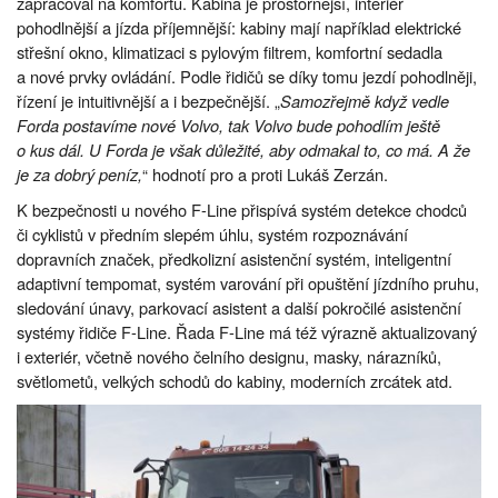
zapracoval na komfortu. Kabina je prostornější, interiér
pohodlnější a jízda příjemnější: kabiny mají například elektrické
střešní okno, klimatizaci s pylovým filtrem, komfortní sedadla
a nové prvky ovládání. Podle řidičů se díky tomu jezdí pohodlněji,
řízení je intuitivnější a i bezpečnější. „
Samozřejmě když vedle
Forda postavíme nové Volvo, tak Volvo bude pohodlím ještě
o kus dál. U Forda je však důležité, aby odmakal to, co má. A že
je za dobrý peníz,
“ hodnotí pro a proti Lukáš Zerzán.
K bezpečnosti u nového F-Line přispívá systém detekce chodců
či cyklistů v předním slepém úhlu, systém rozpoznávání
dopravních značek, předkolizní asistenční systém, inteligentní
adaptivní tempomat, systém varování při opuštění jízdního pruhu,
sledování únavy, parkovací asistent a další pokročilé asistenční
systémy řidiče F-Line. Řada F-Line má též výrazně aktualizovaný
i exteriér, včetně nového čelního designu, masky, nárazníků,
světlometů, velkých schodů do kabiny, moderních zrcátek atd.