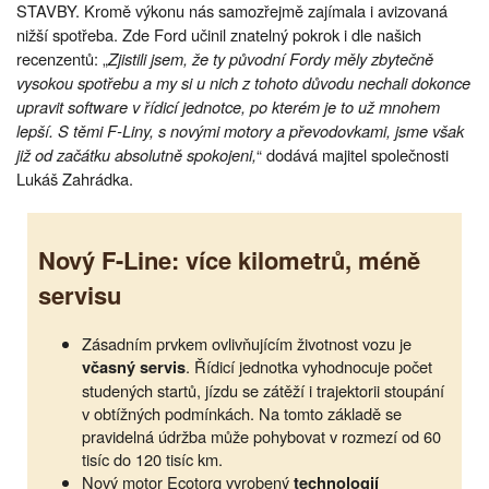
STAVBY. Kromě výkonu nás samozřejmě zajímala i avizovaná
nižší spotřeba. Zde Ford učinil znatelný pokrok i dle našich
recenzentů: „
Zjistili jsem, že ty původní Fordy měly zbytečně
vysokou spotřebu a my si u nich z tohoto důvodu nechali dokonce
upravit software v řídicí jednotce, po kterém je to už mnohem
lepší. S těmi F-Liny, s novými motory a převodovkami, jsme však
již od začátku absolutně spokojeni,
“ dodává majitel společnosti
Lukáš Zahrádka.
Nový F-Line: více kilometrů, méně
servisu
Zásadním prvkem ovlivňujícím životnost vozu je
. Řídicí jednotka vyhodnocuje počet
včasný servis
studených startů, jízdu se zátěží i trajektorii stoupání
v obtížných podmínkách. Na tomto základě se
pravidelná údržba může pohybovat v rozmezí od 60
tisíc do 120 tisíc km.
Nový motor Ecotorq vyrobený
technologií