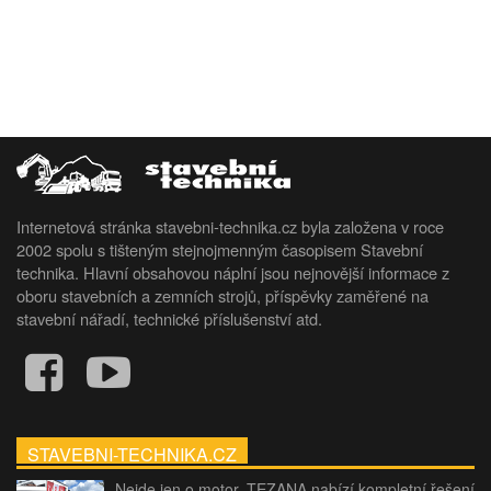
Internetová stránka stavebni-technika.cz byla založena v roce
2002 spolu s tišteným stejnojmenným časopisem Stavební
technika. Hlavní obsahovou náplní jsou nejnovější informace z
oboru stavebních a zemních strojů, příspěvky zaměřené na
stavební nářadí, technické příslušenství atd.
STAVEBNI-TECHNIKA.CZ
Nejde jen o motor. TEZANA nabízí kompletní řešení