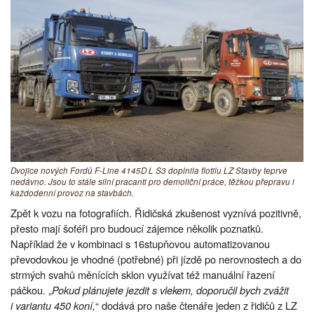
Dvojice nových Fordů F-Line 4145D L S3 doplnila flotilu LZ Stavby teprve
nedávno. Jsou to stále silní pracanti pro demoliční práce, těžkou přepravu i
každodenní provoz na stavbách.
Zpět k vozu na fotografiích. Řidičská zkušenost vyznívá pozitivně,
přesto mají šoféři pro budoucí zájemce několik poznatků.
Například že v kombinaci s 16stupňovou automatizovanou
převodovkou je vhodné (potřebné) při jízdě po nerovnostech a do
strmých svahů měnících sklon využívat též manuální řazení
páčkou. „
Pokud plánujete jezdit s vlekem, doporučil bych zvážit
i variantu 450 koní,
“ dodává pro naše čtenáře jeden z řidičů z LZ