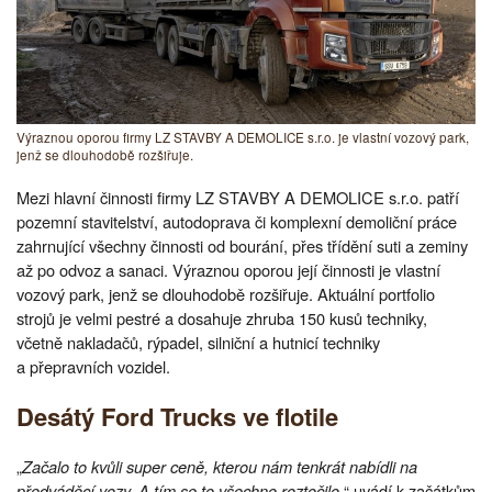
Výraznou oporou firmy LZ STAVBY A DEMOLICE s.r.o. je vlastní vozový park,
jenž se dlouhodobě rozšiřuje.
Mezi hlavní činnosti firmy LZ STAVBY A DEMOLICE s.r.o. patří
pozemní stavitelství, autodoprava či komplexní demoliční práce
zahrnující všechny činnosti od bourání, přes třídění suti a zeminy
až po odvoz a sanaci. Výraznou oporou její činnosti je vlastní
vozový park, jenž se dlouhodobě rozšiřuje. Aktuální portfolio
strojů je velmi pestré a dosahuje zhruba 150 kusů techniky,
včetně nakladačů, rýpadel, silniční a hutnicí techniky
a přepravních vozidel.
Desátý Ford Trucks ve flotile
„
Začalo to kvůli super ceně, kterou nám tenkrát nabídli na
předváděcí vozy. A tím se to všechno roztočilo,
“ uvádí k začátkům