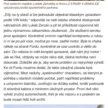
Pod vedením majitele Lukáše Zahrádky si firma LZ STAVBY A DEMOLICE
vybudovala pověst spolehlivého partnera.
„
Díly na ty starší si lze jednoduše objednat klasickým způsobem
podle VIN kódu,
“ odpovídá na naši otázku ohledně dostupnosti
náhradních dílů Lukáš Zerzán a při té příležitosti vzpomíná též
jednu významnou zákaznickou zkušenost: „
Se službami servisu
jsme spokojeni. Konkrétně zmíním například kontejnerku s rukou.
U ní se po půl roce, možná po roce, zadřel motor. Byla to chyba
někde na straně Fordu, konkrétně se cosi uvolnilo a vlétlo do
sání. Do měsíce to měli komplet opravené, dali nám jiný motor.
“
Jak se říká, vždycky se může něco stát, žádná technika není
dokonalá. Důležité ale je, aby servis problém co nejrychleji vyřešil.
Ke cti Fordu musíme dodat, že takto závažná závada byla
výjimečná. Mezi neduhy „systémového“ charakteru, se kterými je
potřeba u starších modelů počítat, patří například problémy
s uchycením blatníků, uvolňující se držáky světel, tvrdší podvozek
či stísněná kabina s minimem úložných prostor. První dvě věci
vyřeší zručný automechanik, třetí je věc názoru a s poslední se
bude muset řidič holt smířit.