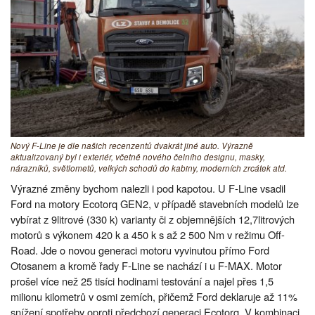
Nový F-Line je dle našich recenzentů dvakrát jiné auto. Výrazně
aktualizovaný byl i exteriér, včetně nového čelního designu, masky,
nárazníků, světlometů, velkých schodů do kabiny, moderních zrcátek atd.
Výrazné změny bychom nalezli i pod kapotou. U F-Line vsadil
Ford na motory Ecotorq GEN2, v případě stavebních modelů lze
vybírat z 9litrové (330 k) varianty či z objemnějších 12,7litrových
motorů s výkonem 420 k a 450 k s až 2 500 Nm v režimu Off-
Road. Jde o novou generaci motoru vyvinutou přímo Ford
Otosanem a kromě řady F-Line se nachází i u F-MAX. Motor
prošel více než 25 tisíci hodinami testování a najel přes 1,5
milionu kilometrů v osmi zemích, přičemž Ford deklaruje až 11%
snížení spotřeby oproti předchozí generaci Ecotorq. V kombinaci