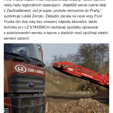
celou řadu regionálních zastoupení: „
Nejbližší servis máme tady
v Zachrašťanech, což je super, protože nemusíme do Prahy,
“
vyzdvihuje Lukáš Zerzán. Základní záruka na nové vozy Ford
Trucks činí dva roky bez omezení nájezdu kilometrů, takže
techniku si v LZ STAVBÁCH nechávají zpočátku opravovat
v autorizovaném servisu a teprve u starších vozů využívají vlastní
servisní zázemí.