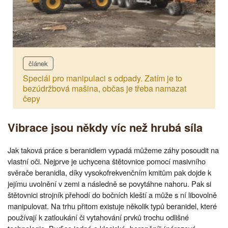
článek
Speciál pro manipulaci s odpady. Zatím je to
bezúdržbová mašina, občas je třeba namazat
čepy
Vibrace jsou někdy víc než hrubá síla
Jak taková práce s beranidlem vypadá můžeme záhy posoudit na
vlastní oči. Nejprve je uchycena štětovnice pomocí masivního
svěrače beranidla, díky vysokofrekvenčním kmitům pak dojde k
jejímu uvolnění v zemi a následně se povytáhne nahoru. Pak si
štětovnici strojník přehodí do bočních kleští a může s ní libovolně
manipulovat. Na trhu přitom existuje několik typů beranidel, které
používají k zatloukání či vytahování prvků trochu odlišné