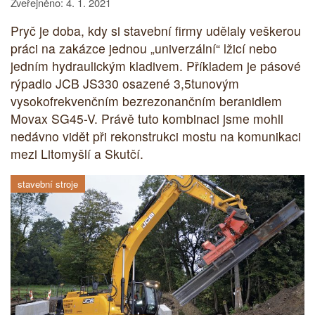
Zveřejněno: 4. 1. 2021
Pryč je doba, kdy si stavební firmy udělaly veškerou
práci na zakázce jednou „univerzální“ lžicí nebo
jedním hydraulickým kladivem. Příkladem je pásové
rýpadlo JCB JS330 osazené 3,5tunovým
vysokofrekvenčním bezrezonančním beranidlem
Movax SG45-V. Právě tuto kombinaci jsme mohli
nedávno vidět při rekonstrukci mostu na komunikaci
mezi Litomyšlí a Skutčí.
stavební stroje