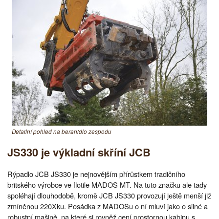
Detailní pohled na beranidlo zespodu
JS330 je výkladní skříní JCB
Rýpadlo JCB JS330 je nejnovějším přírůstkem tradičního
britského výrobce ve flotile MADOS MT. Na tuto značku ale tady
spoléhají dlouhodobě, kromě JCB JS330 provozují ještě menší již
zmíněnou 220Xku. Posádka z MADOSu o ní mluví jako o silné a
robustní mašině, na které si rovněž cení prostornou kabinu s