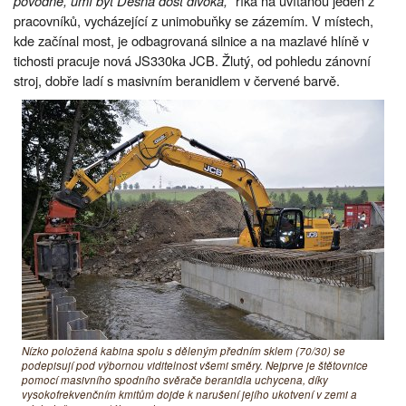
povodně, umí být Desná dost divoká,
” říká na uvítanou jeden z
pracovníků, vycházející z unimobuňky se zázemím. V místech,
kde začínal most, je odbagrovaná silnice a na mazlavé hlíně v
tichosti pracuje nová JS330ka JCB. Žlutý, od pohledu zánovní
stroj, dobře ladí s masivním beranidlem v červené barvě.
Nízko položená kabina spolu s děleným předním sklem (70/30) se
podepisují pod výbornou viditelnost všemi směry. Nejprve je štětovnice
pomocí masivního spodního svěrače beranidla uchycena, díky
vysokofrekvenčním kmitům dojde k narušení jejího ukotvení v zemi a