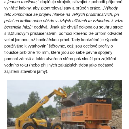
s jednou mašinou,
” doplňuje strojník, slézající z pohodlí příjemně
vyhřáté kabiny, aby zkontroloval stav a průběh práce. „
Výhody
této kombinace se projeví hlavně na velkých prostranstvích, při
práci na krátko nebo někde v úzkých uličkách to vzhledem k váze
beranidla hází,
” dodává. Jinak ale chválí dokonalou souhru stroje
s 3,5tunovým příslušenstvím, pomocí kterého lze přitom odvádět
velmi jemnou, až hodinářskou práci. Tady konkrétně je rýpadlo
používáno k vytahování štětovnic, což jsou ocelové profily o
tloušťce přibližně 10 mm, které jsou do sebe pevně spojeny
pomocí zámků a takto utvořená stěna pak slouží pro zajištění
vodního toku (nebo při jiných zakázkách třeba jako dočasné
zajištění stavební jámy).