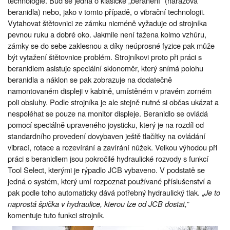
technologie. Buď se jedná o klasické „beranění” (nárazová
beranidla) nebo, jako v tomto případě, o vibrační technologii.
Vytahovat štětovnici ze zámku nicméně vyžaduje od strojníka
pevnou ruku a dobré oko. Jakmile není tažena kolmo vzhůru,
zámky se do sebe zaklesnou a díky neúprosné fyzice pak může
být vytažení štětovnice problém. Strojníkovi proto při práci s
beranidlem asistuje speciální sklonoměr, který snímá polohu
beranidla a náklon se pak zobrazuje na dodatečně
namontovaném displeji v kabině, umístěném v pravém zorném
poli obsluhy. Podle strojníka je ale stejně nutné si občas ukázat a
nespoléhat se pouze na monitor displeje. Beranidlo se ovládá
pomocí speciálně upraveného joysticku, který je na rozdíl od
standardního provedení dovybaven ještě tlačítky na ovládání
vibrací, rotace a rozevírání a zavírání nůžek. Velkou výhodou při
práci s beranidlem jsou pokročilé hydraulické rozvody s funkcí
Tool Select, kterými je rýpadlo JCB vybaveno. V podstatě se
jedná o systém, který umí rozpoznat používané příslušenství a
pak podle toho automaticky dává potřebný hydraulický tlak. „
Je to
naprostá špička v hydraulice, kterou lze od JCB dostat,
”
komentuje tuto funkci strojník.