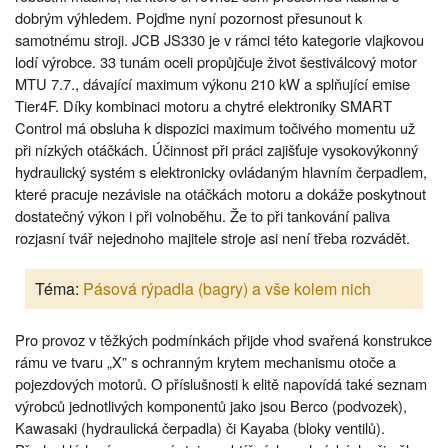
dobrým výhledem. Pojďme nyní pozornost přesunout k
samotnému stroji. JCB JS330 je v rámci této kategorie vlajkovou
lodí výrobce. 33 tunám oceli propůjčuje život šestiválcový motor
MTU 7.7., dávající maximum výkonu 210 kW a splňující emise
Tier4F. Díky kombinaci motoru a chytré elektroniky SMART
Control má obsluha k dispozici maximum točivého momentu už
při nízkých otáčkách. Účinnost při práci zajišťuje vysokovýkonný
hydraulický systém s elektronicky ovládaným hlavním čerpadlem,
které pracuje nezávisle na otáčkách motoru a dokáže poskytnout
dostatečný výkon i při volnoběhu. Že to při tankování paliva
rozjasní tvář nejednoho majitele stroje asi není třeba rozvádět.
Téma:
Pásová rýpadla (bagry) a vše kolem nich
Pro provoz v těžkých podmínkách přijde vhod svařená konstrukce
rámu ve tvaru „X” s ochranným krytem mechanismu otoče a
pojezdových motorů. O příslušnosti k elitě napovídá také seznam
výrobců jednotlivých komponentů jako jsou Berco (podvozek),
Kawasaki (hydraulická čerpadla) či Kayaba (bloky ventilů).