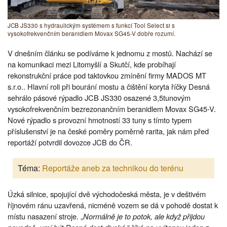
JCB JS330 s hydraulickým systémem s funkcí Tool Select si s
vysokofrekvenčním beranidlem Movax SG45-V dobře rozumí.
V dnešním článku se podíváme k jednomu z mostů. Nachází se
na komunikaci mezi Litomyšlí a Skutčí, kde probíhají
rekonstrukční práce pod taktovkou zmínění firmy MADOS MT
s.r.o.. Hlavní roli při bourání mostu a čištění koryta říčky Desná
sehrálo pásové rýpadlo JCB JS330 osazené 3,5tunovým
vysokofrekvenčním bezrezonančním beranidlem Movax SG45-V.
Nové rýpadlo s provozní hmotností 33 tuny s tímto typem
příslušenství je na české poměry poměrně rarita, jak nám před
reportáží potvrdil dovozce JCB do ČR.
Téma:
Reportáže aneb za technikou do terénu
Úzká silnice, spojující dvě východočeská města, je v deštivém
říjnovém ránu uzavřená, nicméně vozem se dá v pohodě dostat k
místu nasazení stroje. „
Normálně je to potok, ale když přijdou