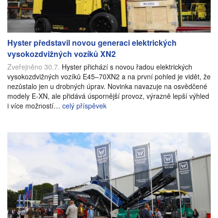
Hyster představil novou generaci elektrických
vysokozdvižných vozíků XN2
Zveřejněno 30.7.
Hyster přichází s novou řadou elektrických
vysokozdvižných vozíků E45–70XN2 a na první pohled je vidět, že
nezůstalo jen u drobných úprav. Novinka navazuje na osvědčené
modely E-XN, ale přidává úspornější provoz, výrazně lepší výhled
i více možností…
celý příspěvek