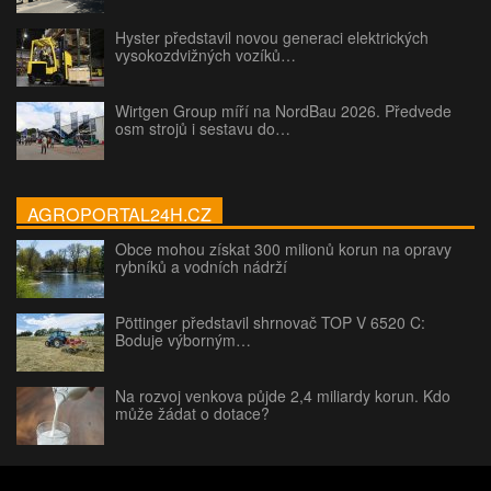
Hyster představil novou generaci elektrických
vysokozdvižných vozíků…
Wirtgen Group míří na NordBau 2026. Předvede
osm strojů i sestavu do…
AGROPORTAL24H.CZ
Obce mohou získat 300 milionů korun na opravy
rybníků a vodních nádrží
Pöttinger představil shrnovač TOP V 6520 C:
Boduje výborným…
Na rozvoj venkova půjde 2,4 miliardy korun. Kdo
může žádat o dotace?