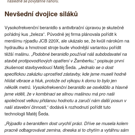
následně se povytáhne nahoru.
Nevšední dvojice siláků
Vysokofrekvenční beranidlo s antivibrační úpravou je skutečně
pořádný kus „železa”. Původně jej firma plánovala pořídit k
menšímu rýpadlu JCB 220X, ale ukázalo se, že kvůli nárokům na
hydrauliku a hmotnost stroje bude vhodnější variantou pořídit
těžší mašinu. „
Podobné beranidlo používal náš subdodavatel na
stavbě protipovodňových opatření v Žamberku,
” popisuje první
zkušenost stavbyvedoucí Matěj Šeda. „
Jednalo se o dost
specifickou zakázku uprostřed zástavby, kde jsme museli hodně
hlídat vibrace a hluk, protože od výkopu k domu to bylo jen
několik metrů. Vysokofrekvenční beranidlo se osvědčilo a hlavně
jsme viděli, že v kombinaci se silnou mašinou má pro naši
společnost velkou přidanou hodnotu a zaručí nám další posun v
naší stavební činnosti,
” dodává k rozhodnutí pořídit tuto
technologii Matěj Šeda.
„
Rýpadlo s beranidlem dost urychlí práci. Dříve se musela kolem
pracně odbagrovávat zemina, dneska si to chytím a vytáhnu sám