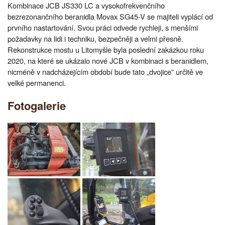
Kombinace JCB JS330 LC a vysokofrekvenčního
bezrezonančního beranidla Movax SG45-V se majiteli vyplácí od
prvního nastartování. Svou práci odvede rychleji, s menšími
požadavky na lidi i techniku, bezpečněji a velmi přesně.
Rekonstrukce mostu u Litomyšle byla poslední zakázkou roku
2020, na které se ukázalo nové JCB v kombinaci s beranidlem,
nicméně v nadcházejícím období bude tato „dvojice” určitě ve
velké permanenci.
Fotogalerie