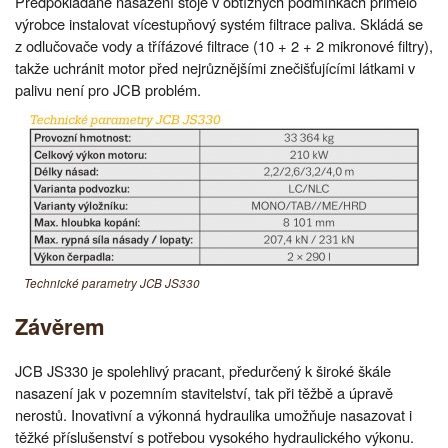
Předpokládané nasazení stoje v obtížných podmínkách přimělo
výrobce instalovat vícestupňový systém filtrace paliva. Skládá se
z odlučovače vody a třífázové filtrace (10 + 2 + 2 mikronové filtry),
takže uchránit motor před nejrůznějšími znečišťujícími látkami v
palivu není pro JCB problém.
Technické parametry JCB JS330
Závěrem
JCB JS330 je spolehlivý pracant, předurčený k široké škále
nasazení jak v pozemním stavitelství, tak při těžbě a úpravě
nerostů. Inovativní a výkonná hydraulika umožňuje nasazovat i
těžké příslušenství s potřebou vysokého hydraulického výkonu.