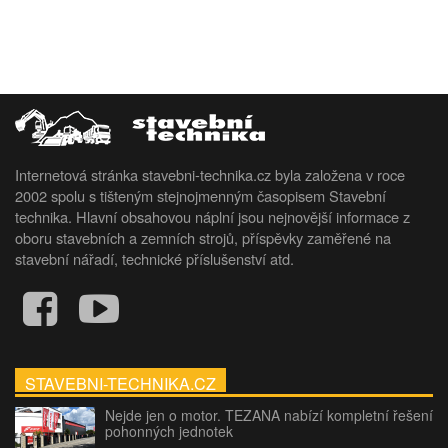
Internetová stránka stavebni-technika.cz byla založena v roce
2002 spolu s tišteným stejnojmenným časopisem Stavební
technika. Hlavní obsahovou náplní jsou nejnovější informace z
oboru stavebních a zemních strojů, příspěvky zaměřené na
stavební nářadí, technické příslušenství atd.
STAVEBNI-TECHNIKA.CZ
Nejde jen o motor. TEZANA nabízí kompletní řešení
pohonných jednotek