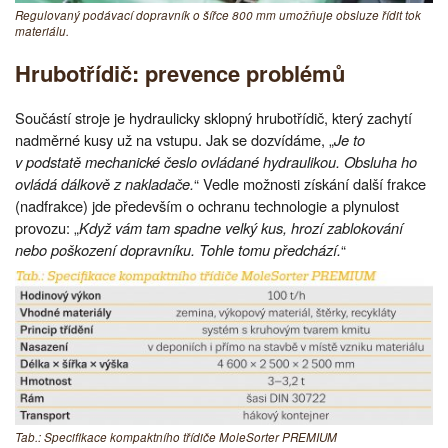
Regulovaný podávací dopravník o šířce 800 mm umožňuje obsluze řídit tok
materiálu.
Hrubotřídič: prevence problémů
Součástí stroje je hydraulicky sklopný hrubotřídič, který zachytí
nadměrné kusy už na vstupu. Jak se dozvídáme, „
Je to
v podstatě mechanické česlo ovládané hydraulikou. Obsluha ho
ovládá dálkově z nakladače.
“ Vedle možnosti získání další frakce
(nadfrakce) jde především o ochranu technologie a plynulost
provozu: „
Když vám tam spadne velký kus, hrozí zablokování
nebo poškození dopravníku. Tohle tomu předchází.
“
Tab.: Specifikace kompaktního třídiče MoleSorter PREMIUM