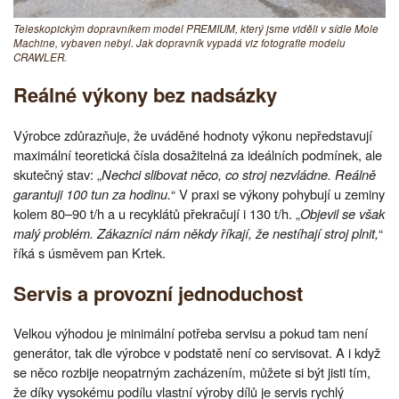
Teleskopickým dopravníkem model PREMIUM, který jsme viděli v sídle Mole
Machine, vybaven nebyl. Jak dopravník vypadá viz fotografie modelu
CRAWLER.
Reálné výkony bez nadsázky
Výrobce zdůrazňuje, že uváděné hodnoty výkonu nepředstavují
maximální teoretická čísla dosažitelná za ideálních podmínek, ale
skutečný stav: „
Nechci slibovat něco, co stroj nezvládne. Reálně
garantuji 100 tun za hodinu.
“ V praxi se výkony pohybují u zeminy
kolem 80–90 t/h a u recyklátů překračují i 130 t/h. „
Objevil se však
malý problém. Zákazníci nám někdy říkají, že nestíhají stroj plnit,
“
říká s úsměvem pan Krtek.
Servis a provozní jednoduchost
Velkou výhodou je minimální potřeba servisu a pokud tam není
generátor, tak dle výrobce v podstatě není co servisovat. A i když
se něco rozbije neopatrným zacházením, můžete si být jisti tím,
že díky vysokému podílu vlastní výroby dílů je servis rychlý