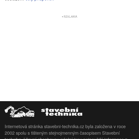
Internetová stránka stavebni-technika.cz byla založena v roce
2002 spolu s tišteným stejnojmenným časopisem Stavební