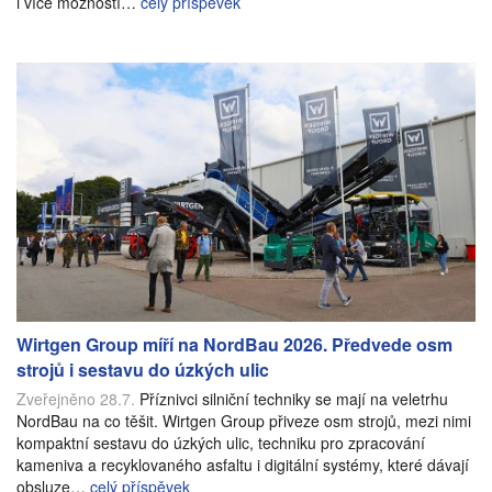
i více možností…
celý příspěvek
Wirtgen Group míří na NordBau 2026. Předvede osm
strojů i sestavu do úzkých ulic
Zveřejněno 28.7.
Příznivci silniční techniky se mají na veletrhu
NordBau na co těšit. Wirtgen Group přiveze osm strojů, mezi nimi
kompaktní sestavu do úzkých ulic, techniku pro zpracování
kameniva a recyklovaného asfaltu i digitální systémy, které dávají
obsluze…
celý příspěvek