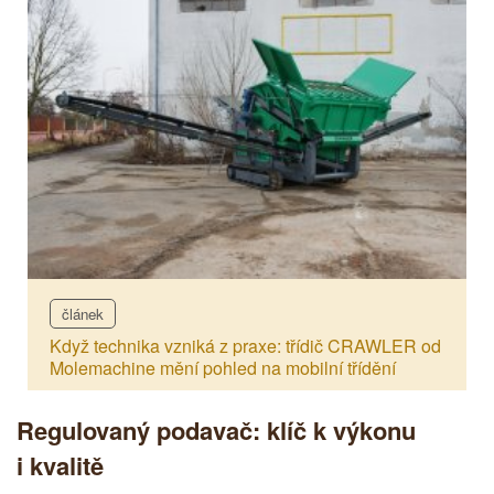
článek
Když technika vzniká z praxe: třídič CRAWLER od
Molemachine mění pohled na mobilní třídění
Regulovaný podavač: klíč k výkonu
i kvalitě