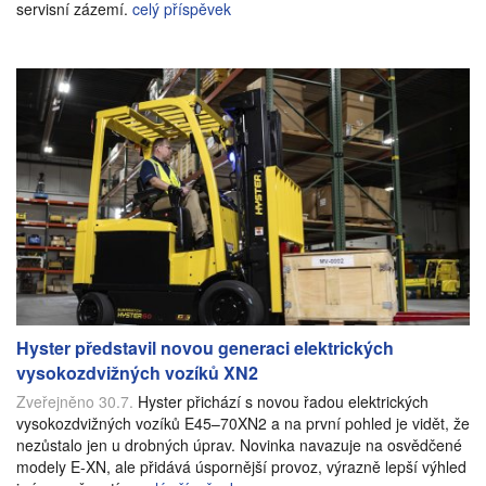
servisní zázemí.
celý příspěvek
Hyster představil novou generaci elektrických
vysokozdvižných vozíků XN2
Zveřejněno 30.7.
Hyster přichází s novou řadou elektrických
vysokozdvižných vozíků E45–70XN2 a na první pohled je vidět, že
nezůstalo jen u drobných úprav. Novinka navazuje na osvědčené
modely E-XN, ale přidává úspornější provoz, výrazně lepší výhled