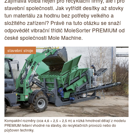
Zajímavá volba nejen pro recyklační firmy, ale i pro
stavební společnosti. Jak vytřídit desítky až stovky
tun materiálu za hodinu bez potřeby velkého a
složitého zařízení? Právě na tuto otázku se snaží
odpovědět vibrační třídič MoleSorter PREMIUM od
české společnosti Mole Machine.
stavební stroje
Kompaktní rozměry (cca 4,6 × 2,5 × 2,5 m) a nízká hmotnost dělají z modelu
PREMIUM řešení vhodné na stavby, do recyklačních provozů nebo do
půjčoven techniky.