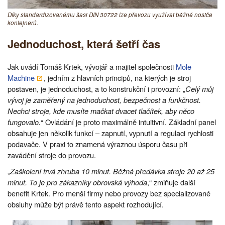
Díky standardizovanému šasi DIN 30722 lze převozu využívat běžné nosiče
kontejnerů.
Jednoduchost, která šetří čas
Jak uvádí Tomáš Krtek, vývojář a majitel společnosti
Mole
Machine
, jedním z hlavních principů, na kterých je stroj
postaven, je jednoduchost, a to konstrukční i provozní: „
Celý můj
vývoj je zaměřený na jednoduchost, bezpečnost a funkčnost.
Nechci stroje, kde musíte mačkat dvacet tlačítek, aby něco
fungovalo.
“ Ovládání je proto maximálně intuitivní. Základní panel
obsahuje jen několik funkcí – zapnutí, vypnutí a regulaci rychlosti
podavače. V praxi to znamená výraznou úsporu času při
zavádění stroje do provozu.
„
Zaškolení trvá zhruba 10 minut. Běžná předávka stroje 20 až 25
minut. To je pro zákazníky obrovská výhoda
,“ zmiňuje další
benefit Krtek. Pro menší firmy nebo provozy bez specializované
obsluhy může být právě tento aspekt rozhodující.