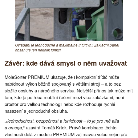
Ovládání je jednoduché a maximálně intuitivní. Základní panel
obsahuje jen několik funkcí.
Závěr: kde dává smysl o něm uvažovat
MoleSorter PREMIUM ukazuje, že i kompaktní třídič může
nabídnout výkon běžně spojovaný s většími stroji – a to bez
složité obsluhy a náročného servisu. Největší přínos tak může mít
tam, kde je potřeba mobilní řešení mezi více zakázkami, není
prostor pro velkou technologii nebo kde rozhoduje rychlé
nasazení a jednoduchá obsluha.
„
Jednoduchost, bezpečnost a funkčnost – to je pro mě alfa
a omega,
“ uzavírá Tomáš Krtek. Právě kombinace těchto
vlastností dělá z modelu PREMIUM zajímavou volbu nejen pro