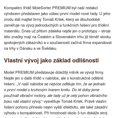
Kompaktní třídič MoleSorter PREMIUM byl naší redakci
výrobcem představen jako vůbec první model nové řady. U jeho
zrodu stál majitel firmy Tomáš Krtek, který se dlouhodobě
zaměřuje na vývoj jednoduchých a funkčních řešení pro třídění
materiálu. Dnes už přitom zdaleka nejde jen o prototypy – stroje
této značky mají na Českém a Slovenském trhu již téměř stovku
spokojených zákazníků a v současnosti začíná firma expandovat
na trhy v Dánsku a ve Švédsku.
Vlastní vývoj jako základ odlišnosti
Model PREMIUM představuje důležitý milník ve vývoji firmy.
Nejde jen o další třídič v nabídce, ale o konstrukčně odlišné
řešení. „
V naší nabídce se nejvíce odlišuje tím, že se jednalo
o první model s kruhovým tvarem kmitu. Do té doby jsme
používali vibrační motory, ale tady už je celý pohon vibračního
boxu náš vlastní vývoj,
“ vysvětluje Tomáš Krtek. Právě vlastní
řešení pohonu přineslo nejen vyšší efektivitu, ale také zásadní
výhodu v kompaktnosti. Při hmotnosti okolo 3 tun dokáže stroj