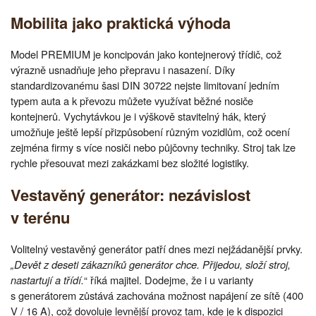
Mobilita jako praktická výhoda
Model PREMIUM je koncipován jako kontejnerový třídič, což
výrazně usnadňuje jeho přepravu i nasazení. Díky
standardizovanému šasi DIN 30722 nejste limitovaní jedním
typem auta a k převozu můžete využívat běžné nosiče
kontejnerů. Vychytávkou je i výškově stavitelný hák, který
umožňuje ještě lepší přizpůsobení různým vozidlům, což ocení
zejména firmy s více nosiči nebo půjčovny techniky. Stroj tak lze
rychle přesouvat mezi zakázkami bez složité logistiky.
Vestavěný generátor: nezávislost
v terénu
Volitelný vestavěný generátor patří dnes mezi nejžádanější prvky.
„Devět z deseti zákazníků generátor chce. Přijedou, složí stroj,
nastartují a třídí.
“ říká majitel. Dodejme, že i u varianty
s generátorem zůstává zachována možnost napájení ze sítě (400
V / 16 A), což dovoluje levnější provoz tam, kde je k dispozici