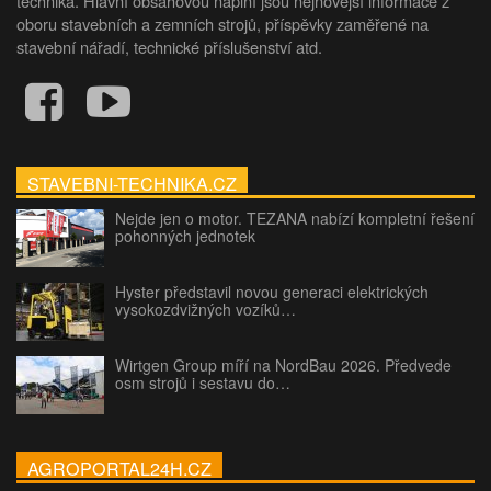
technika. Hlavní obsahovou náplní jsou nejnovější informace z
oboru stavebních a zemních strojů, příspěvky zaměřené na
stavební nářadí, technické příslušenství atd.
STAVEBNI-TECHNIKA.CZ
Nejde jen o motor. TEZANA nabízí kompletní řešení
pohonných jednotek
Hyster představil novou generaci elektrických
vysokozdvižných vozíků…
Wirtgen Group míří na NordBau 2026. Předvede
osm strojů i sestavu do…
AGROPORTAL24H.CZ