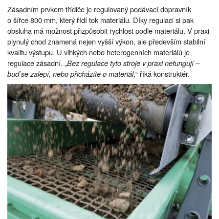
Zásadním prvkem třídiče je regulovaný podávací dopravník
o šířce 800 mm, který řídí tok materiálu. Díky regulaci si pak
obsluha má možnost přizpůsobit rychlost podle materiálu. V praxi
plynulý chod znamená nejen vyšší výkon, ale především stabilní
kvalitu výstupu. U vlhkých nebo heterogenních materiálů je
regulace zásadní. „
Bez regulace tyto stroje v praxi nefungují –
buď se zalepí, nebo přicházíte o materiál
,“ říká konstruktér.