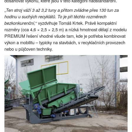
dosahovat výkonů, které jsou v této kategorii nadstandardní.
„
Ten stroj váží 3 až 3,2 tuny a přitom zvládne přes 130 tun za
hodinu u suchých recyklátů. To je při těchto rozměrech
bezkonkurenční,
“ vyzdvihuje Tomáš Krtek. Právě kompaktní
rozměry (cca 4,6 × 2,5 × 2,5 m) a nízká hmotnost dělají z modelu
PREMIUM řešení vhodné všude tam, kde je potřeba kombinovat
výkon a mobilitu – typicky na stavbách, v recyklačních provozech
nebo u půjčoven techniky.