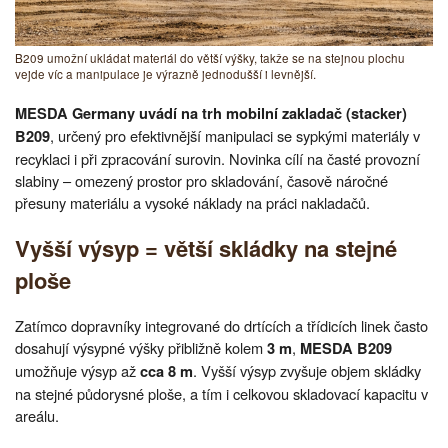
B209 umožní ukládat materiál do větší výšky, takže se na stejnou plochu
vejde víc a manipulace je výrazně jednodušší i levnější.
MESDA Germany uvádí na trh mobilní zakladač (stacker)
, určený pro efektivnější manipulaci se sypkými materiály v
B209
recyklaci i při zpracování surovin. Novinka cílí na časté provozní
slabiny – omezený prostor pro skladování, časově náročné
přesuny materiálu a vysoké náklady na práci nakladačů.
Vyšší výsyp = větší skládky na stejné
ploše
Zatímco dopravníky integrované do drtících a třídicích linek často
dosahují výsypné výšky přibližně kolem
,
3 m
MESDA B209
umožňuje výsyp až
. Vyšší výsyp zvyšuje objem skládky
cca 8 m
na stejné půdorysné ploše, a tím i celkovou skladovací kapacitu v
areálu.