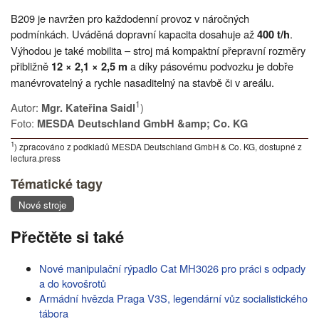
B209 je navržen pro každodenní provoz v náročných
podmínkách. Uváděná dopravní kapacita dosahuje až
.
400 t/h
Výhodou je také mobilita – stroj má kompaktní přepravní rozměry
přibližně
a díky pásovému podvozku je dobře
12 × 2,1 × 2,5 m
manévrovatelný a rychle nasaditelný na stavbě či v areálu.
1
Autor:
)
Mgr. Kateřina Saidl
Foto:
MESDA Deutschland GmbH &amp; Co. KG
1
) zpracováno z podkladů MESDA Deutschland GmbH & Co. KG, dostupné z
lectura.press
Tématické tagy
Nové stroje
Přečtěte si také
Nové manipulační rýpadlo Cat MH3026 pro práci s odpady
a do kovošrotů
Armádní hvězda Praga V3S, legendární vůz socialistického
tábora