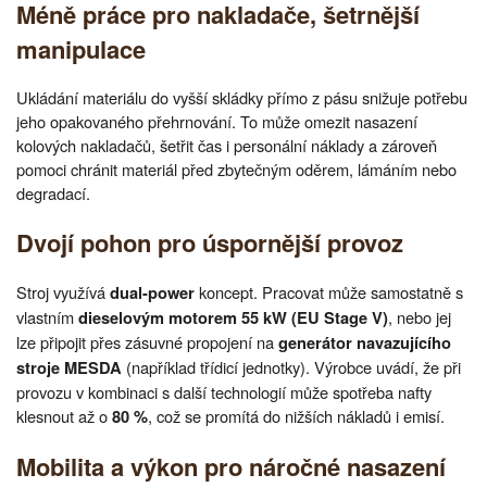
Méně práce pro nakladače, šetrnější
manipulace
Ukládání materiálu do vyšší skládky přímo z pásu snižuje potřebu
jeho opakovaného přehrnování. To může omezit nasazení
kolových nakladačů, šetřit čas i personální náklady a zároveň
pomoci chránit materiál před zbytečným oděrem, lámáním nebo
degradací.
Dvojí pohon pro úspornější provoz
Stroj využívá
koncept. Pracovat může samostatně s
dual-power
vlastním
, nebo jej
dieselovým motorem 55 kW (EU Stage V)
lze připojit přes zásuvné propojení na
generátor navazujícího
(například třídicí jednotky). Výrobce uvádí, že při
stroje MESDA
provozu v kombinaci s další technologií může spotřeba nafty
klesnout až o
, což se promítá do nižších nákladů i emisí.
80 %
Mobilita a výkon pro náročné nasazení