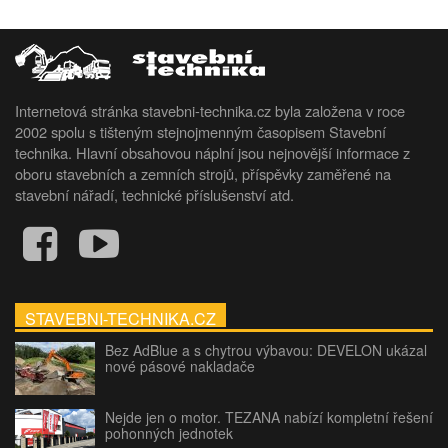
Internetová stránka stavebni-technika.cz byla založena v roce
2002 spolu s tišteným stejnojmenným časopisem Stavební
technika. Hlavní obsahovou náplní jsou nejnovější informace z
oboru stavebních a zemních strojů, příspěvky zaměřené na
stavební nářadí, technické příslušenství atd.
STAVEBNI-TECHNIKA.CZ
Bez AdBlue a s chytrou výbavou: DEVELON ukázal
nové pásové nakladače
Nejde jen o motor. TEZANA nabízí kompletní řešení
pohonných jednotek