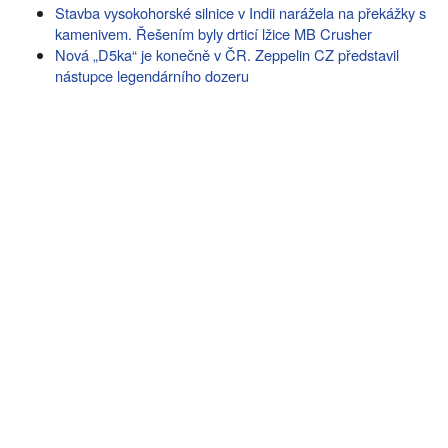
Stavba vysokohorské silnice v Indii narážela na překážky s
kamenivem. Řešením byly drticí lžice MB Crusher
Nová „D5ka“ je konečně v ČR. Zeppelin CZ představil
nástupce legendárního dozeru