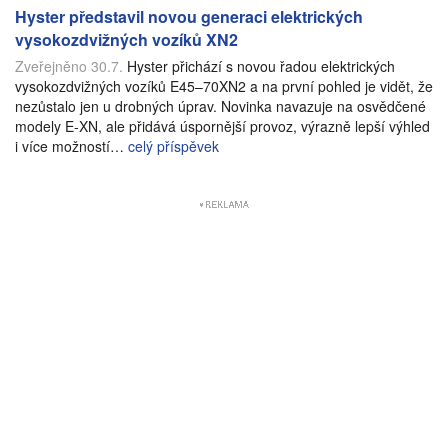
Hyster představil novou generaci elektrických
vysokozdvižných vozíků XN2
Zveřejněno 30.7.
Hyster přichází s novou řadou elektrických
vysokozdvižných vozíků E45–70XN2 a na první pohled je vidět, že
nezůstalo jen u drobných úprav. Novinka navazuje na osvědčené
modely E-XN, ale přidává úspornější provoz, výrazně lepší výhled
i více možností…
celý příspěvek