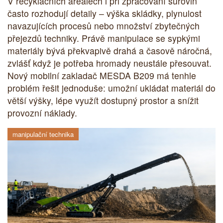
V recyklačních areálech i při zpracování surovin
často rozhodují detaily – výška skládky, plynulost
navazujících procesů nebo množství zbytečných
přejezdů techniky. Právě manipulace se sypkými
materiály bývá překvapivě drahá a časově náročná,
zvlášť když je potřeba hromady neustále přesouvat.
Nový mobilní zakladač MESDA B209 má tenhle
problém řešit jednoduše: umožní ukládat materiál do
větší výšky, lépe využít dostupný prostor a snížit
provozní náklady.
manipulační technika