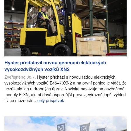
Hyster představil novou generaci elektrických
vysokozdvižných vozíků XN2
Zveřejněno 30.7.
Hyster přichází s novou řadou elektrických
vysokozdvižných vozíků E45–70XN2 a na první pohled je vidět, že
nezůstalo jen u drobných úprav. Novinka navazuje na osvědčené
modely E-XN, ale přidává úspornější provoz, výrazně lepší výhled
i více možností…
celý příspěvek