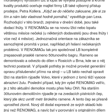
kvality produktů oceňuje majitel firmy LB také výborný přístup
prodejce, Petra Kollera. „
Když se do něčeho zakousne, jde si za
tím a nám tato vlastnost hodně pomáhá,
” vysvětluje pan Lexa.
Rozhodující v této branži, zejména v dnešní době, jsou také
dodací lhůty. V RENOMAGu se na novou lžici nebo lopatu
většinou měsíce nečeká (u některých dodavatelů jsou dnes lhůty i
více než 4 měsíce). Jednoznačná orientace na zákazníka se
samozřejmě promítá v praxi, například při řešení nečekaných
problémů. V RENOMAGu tak pro společnost LB kompletně
zrepasovali prasklé rameno 50tunového bagru. Rameno se
demontovalo a odvezlo do dílen v Rosicích u Brna, kde se o něj
technici postarali. V případě potřeby je možné provést generální
opravu příslušenství přímo na stroji – u LB takto nechali opravit
lžici na starším rýpadle Volvo, které v jednom z lomů těží vysoce
abrazivní žulu. Poslední případ, kdy jim vyšel RENOMAG vstříc,
je z této aktuální demolice mostu přes řeku Ohři. Na starším
30tunovém demoličním rýpadle je na zvedacích pístnicích čep,
který jde skrz uvnitř metr širokého ramene. A tento čep se přesně
uprostřed zlomil. Nový díl dodal expresně ze svých skladů kdo
jiný než RENOMAG, a navíc byl v porovnání s originálním dílem