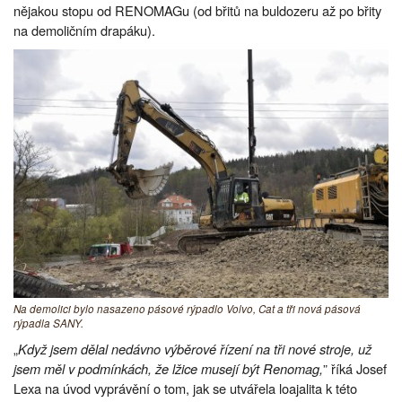
nějakou stopu od RENOMAGu (od břitů na buldozeru až po břity
na demoličním drapáku).
Na demolici bylo nasazeno pásové rýpadlo Volvo, Cat a tři nová pásová
rýpadla SANY.
„
Když jsem dělal nedávno výběrové řízení na tři nové stroje, už
jsem měl v podmínkách, že lžice musejí být Renomag,
” říká Josef
Lexa na úvod vyprávění o tom, jak se utvářela loajalita k této