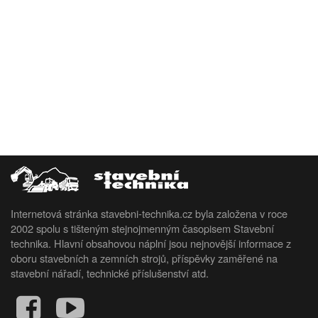
Internetová stránka stavebni-technika.cz byla založena v roce
2002 spolu s tišteným stejnojmenným časopisem Stavební
technika. Hlavní obsahovou náplní jsou nejnovější informace z
oboru stavebních a zemních strojů, příspěvky zaměřené na
stavební nářadí, technické příslušenství atd.