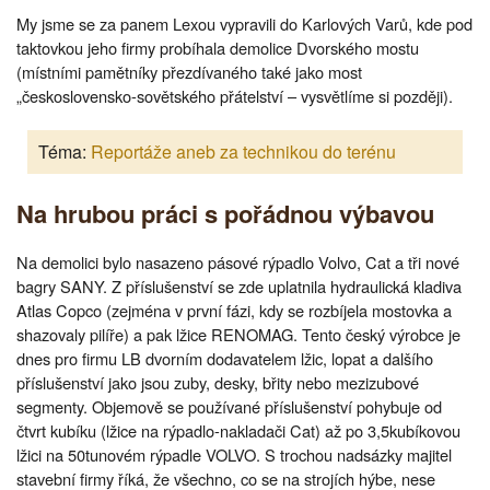
My jsme se za panem Lexou vypravili do Karlových Varů, kde pod
taktovkou jeho firmy probíhala demolice Dvorského mostu
(místními pamětníky přezdívaného také jako most
„československo-sovětského přátelství – vysvětlíme si později).
Téma:
Reportáže aneb za technikou do terénu
Na hrubou práci s pořádnou výbavou
Na demolici bylo nasazeno pásové rýpadlo Volvo, Cat a tři nové
bagry SANY. Z příslušenství se zde uplatnila hydraulická kladiva
Atlas Copco (zejména v první fázi, kdy se rozbíjela mostovka a
shazovaly pilíře) a pak lžice RENOMAG. Tento český výrobce je
dnes pro firmu LB dvorním dodavatelem lžic, lopat a dalšího
příslušenství jako jsou zuby, desky, břity nebo mezizubové
segmenty. Objemově se používané příslušenství pohybuje od
čtvrt kubíku (lžice na rýpadlo-nakladači Cat) až po 3,5kubíkovou
lžici na 50tunovém rýpadle VOLVO. S trochou nadsázky majitel
stavební firmy říká, že všechno, co se na strojích hýbe, nese