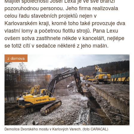
Majitel společnosti Josef Lexa je ve své branži
pozoruhodnou personou. Jeho firma realizovala
celou řadu stavebních projektů nejen v
Karlovarském kraji, kromě toho také provozuje dva
vlastní lomy a početnou flotilu strojů. Pana Lexu
ovšem sotva zastihnete někde v kanceláři, nejlépe
se totiž cítí v sedačce některé z jeho mašin.
z domova
Demolice Dvorského mostu v Karlových Varech. (foto CARACAL)