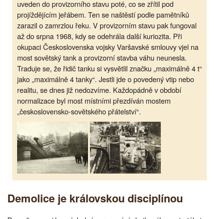
uveden do provizorního stavu poté, co se zřítil pod
projíždějícím jeřábem. Ten se naštěstí podle pamětníků
zarazil o zamrzlou řeku. V provizorním stavu pak fungoval
až do srpna 1968, kdy se odehrála další kuriozita. Při
okupaci Československa vojsky Varšavské smlouvy vjel na
most sovětský tank a provizorní stavba váhu neunesla.
Traduje se, že řidič tanku si vysvětlil značku „maximálně 4 t“
jako „maximálně 4 tanky“. Jestli jde o povedený vtip nebo
realitu, se dnes již nedozvíme. Každopádně v období
normalizace byl most místními přezdíván mostem
„československo-sovětského přátelství“.
Demolice je královskou disciplínou