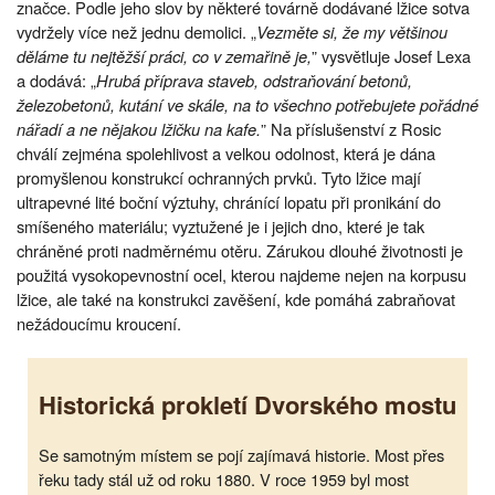
značce. Podle jeho slov by některé továrně dodávané lžice sotva
vydržely více než jednu demolici. „
Vezměte si, že my většinou
děláme tu nejtěžší práci, co v zemařině je,
” vysvětluje Josef Lexa
a dodává: „
Hrubá příprava staveb, odstraňování betonů,
železobetonů, kutání ve skále, na to všechno potřebujete pořádné
nářadí a ne nějakou lžičku na kafe.
” Na příslušenství z Rosic
chválí zejména spolehlivost a velkou odolnost, která je dána
promyšlenou konstrukcí ochranných prvků. Tyto lžice mají
ultrapevné lité boční výztuhy, chránící lopatu při pronikání do
smíšeného materiálu; vyztužené je i jejich dno, které je tak
chráněné proti nadměrnému otěru. Zárukou dlouhé životnosti je
použitá vysokopevnostní ocel, kterou najdeme nejen na korpusu
lžice, ale také na konstrukci zavěšení, kde pomáhá zabraňovat
nežádoucímu kroucení.
Historická prokletí Dvorského mostu
Se samotným místem se pojí zajímavá historie. Most přes
řeku tady stál už od roku 1880. V roce 1959 byl most