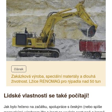
článek
Zakázková výroba, speciální materiály a dlouhá
životnost. Lžíce RENOMAG pro rýpadla nad 50 tun
Lidské vlastnosti se také počítají!
Jak bylo řečeno na začátku, spolupráce s českým (nebo spíše
moravským) výrobcem lžic a lopat se vyvíjela postupně a kromě