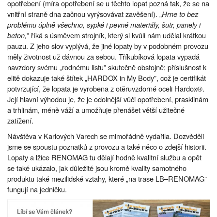
opotřebení (míra opotřebení se u těchto lopat pozná tak, že se na
vnitřní straně dna začnou vyrýsovávat zavěšení). „
Hrne to bez
problému úplně všechno, sypké i pevné materiály, šutr, panely i
beton,
” říká s úsměvem strojník, který si kvůli nám udělal krátkou
pauzu. Z jeho slov vyplývá, že jiné lopaty by v podobném provozu
měly životnost už dávnou za sebou. Tříkubíková lopata vypadá
navzdory svému „rodnému listu” skutečně obstojně; příslušnost k
elitě dokazuje také štítek „HARDOX in My Body”, což je certifikát
potvrzující, že lopata je vyrobena z otěruvzdorné oceli Hardox®.
Její hlavní výhodou je, že je odolnější vůči opotřebení, prasklinám
a trhlinám, méně váží a umožňuje přenášet větší užitečné
zatížení.
Návštěva v Karlových Varech se mimořádně vydařila. Dozvěděli
jsme se spoustu poznatků z provozu a také něco o zdejší historii.
Lopaty a lžice RENOMAG tu dělají hodně kvalitní službu a opět
se také ukázalo, jak důležité jsou kromě kvality samotného
produktu také mezilidské vztahy, které „na trase LB–RENOMAG”
fungují na jedničku.