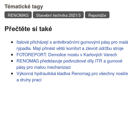
Tématické tagy
RENOMAG
Stavební technika 2021/3
Reportáže
Přečtěte si také
Italové přicházejí s antivibračními gumovými pásy pro malá
rýpadla. Mají přinést větší komfort a zlevnit údržbu stroje
FOTOREPORT: Demolice mostu v Karlových Varech
RENOMAG představuje podvozkové díly ITR a gumové
pásy pro malou mechanizaci
Výkonná hydraulická kladiva Renomag pro všechny nosiče
a druhy prací