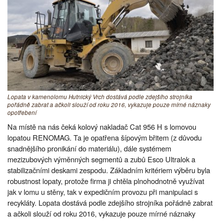
Lopata v kamenolomu Hutnický Vrch dostává podle zdejšího strojníka
pořádně zabrat a ačkoli slouží od roku 2016, vykazuje pouze mírné náznaky
opotřebení
Na místě na nás čeká kolový nakladač Cat 956 H s lomovou
lopatou RENOMAG. Ta je opatřena šípovým břitem (z důvodu
snadnějšího pronikání do materiálu), dále systémem
mezizubových výměnných segmentů a zubů Esco Ultralok a
stabilizačními deskami zespodu. Základním kritériem výběru byla
robustnost lopaty, protože firma ji chtěla plnohodnotně využívat
jak v lomu u stěny, tak v expedičním provozu při manipulaci s
recykláty. Lopata dostává podle zdejšího strojníka pořádně zabrat
a ačkoli slouží od roku 2016, vykazuje pouze mírné náznaky