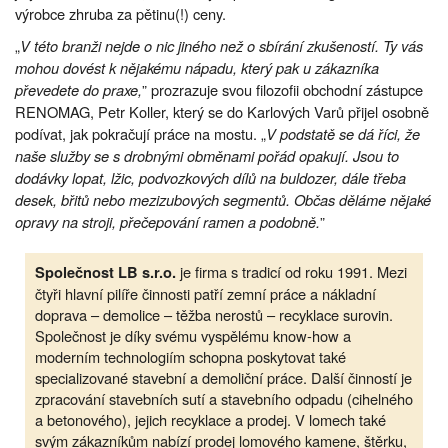
výrobce zhruba za pětinu(!) ceny.
„
V této branži nejde o nic jiného než o sbírání zkušeností. Ty vás
mohou dovést k nějakému nápadu, který pak u zákazníka
převedete do praxe,
” prozrazuje svou filozofii obchodní zástupce
RENOMAG, Petr Koller, který se do Karlových Varů přijel osobně
podívat, jak pokračují práce na mostu. „
V podstatě se dá říci, že
naše služby se s
drobnými obměnami pořád opakují. Jsou to
dodávky lopat, lžic, podvozkových dílů na buldozer, dále třeba
desek, břitů nebo mezizubových segmentů. Občas děláme nějaké
opravy na stroji, přečepování ramen a podobně.
”
je firma s tradicí od roku 1991. Mezi
Společnost LB s.r.o.
čtyři hlavní pilíře činnosti patří zemní práce a nákladní
doprava – demolice – těžba nerostů – recyklace surovin.
Společnost je díky svému vyspělému know-how a
moderním technologiím schopna poskytovat také
specializované stavební a demoliční práce. Další činností je
zpracování stavebních sutí a stavebního odpadu (cihelného
a betonového), jejich recyklace a prodej. V lomech také
svým zákazníkům nabízí prodej lomového kamene, štěrku,