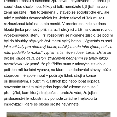
Demolice mostů a následné zpracování zbytkového materiálu je
specifickou disciplínou. Nikdy si totiž nemůžete být jisti, na co v
zemi narazíte. Platí to zejména u staveb ze socialistické éry, ale
také z počátku devadesátých let. Jeden takový oříšek museli
rozlousknout také na tomto mostě. V prostorech, kde se dnes
hloubí jímka pro nový pilíř, narazili strojníci z LB na krásně rovnou
vybetonovanou stěnu. Při rozebírání se nicméně zjistilo, že pod ní
byl do hloubky nějakých čtyř metrů vylitý beton. „
Vypadalo to spíš
jako základy pro atomový bunkr, bušili jsme do toho týden, než se
nám podařilo to rozbít,
” vypráví s úsměven Josef Lexa. „
Dříve se
prostě všude dával beton, ztraceným bedněním se tehdy nikdo
nezdržoval.
” Je jasné, že při třídění sutin z takových staveb je
potřeba mít funkční výbavu, na kterou se dodavatel stavby může
stoprocentně spolehnout – počínaje lidmi, stroji a konče
příslušenstvím. Použitím kvalitních lžic nebo lopat odpadá
stavebním firmám také jedno logistické dilema: nemusejí
přemýšlet, kam který stroj pošlou, protože vědí, že jejich
příslušenství je robustní a v pohodě zvládne i nějakou tu
improvizaci, které se občas prostě nevyhnete.