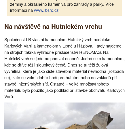
zeminy a okrasného kameniva pro zahrady a parky. Více
informací na
www.lbsro.cz
.
Na návštěvě na Hutnickém vrchu
Společnost LB vlastní kamenolom Hutnický vrch nedaleko
Karlových Varů a kamenolom v Lipné u Házlova. I tady najdeme
na strojích takřka výhradně příslušenství RENOMAG. Na
Hutnický vrch se jedeme podívat osobně. Jedná se o kamenolom,
kde se dříve těžil sloupkový čedič. Dnes se tu těží žulová
vyvřelina, která je jako čistě stavební materiál nevhodná (rozpadá
se), zato se velmi dobře hodí pro hutnění nebo do základů při
stavbě inženýrských sítí. Ostatně – velké množství tohoto
materiálu bylo použito jako podklad při stavbě obchvatu Karlových
Varů.