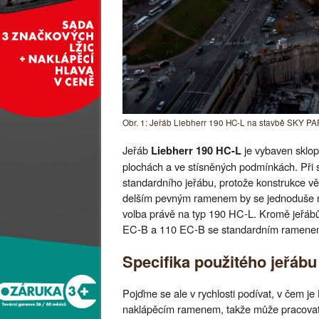
Obr. 1: Jeřáb Liebherr 190 HC-L na stavbě SKY PAR
Jeřáb
je vybaven sklo
Liebherr 190 HC-L
plochách a ve stísněných podmínkách. Při
standardního jeřábu, protože konstrukce v
delším pevným ramenem by se jednoduše nem
volba právě na typ 190 HC-L. Kromě jeřábů
EC-B a 110 EC-B se standardním ramenem, z
Specifika použitého jeřábu
Pojďme se ale v rychlosti podívat, v čem je
naklápěcím ramenem, takže může pracovat 