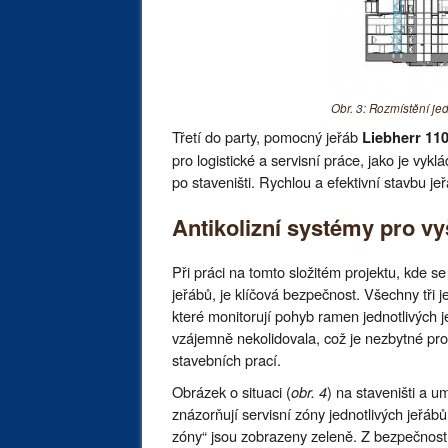
Obr. 3: Rozmístění je
Třetí do party, pomocný jeřáb
Liebherr 11
pro logistické a servisní práce, jako je vyk
po staveništi. Rychlou a efektivní stavbu je
Antikolizní systémy pro v
Při práci na tomto složitém projektu, kde s
jeřábů, je klíčová bezpečnost. Všechny tři 
které monitorují pohyb ramen jednotlivých j
vzájemně nekolidovala, což je nezbytné pro
stavebních prací.
Obrázek o situaci (
obr. 4
) na staveništi a u
znázorňují servisní zóny jednotlivých jeřáb
zóny“ jsou zobrazeny zeleně. Z bezpečnost