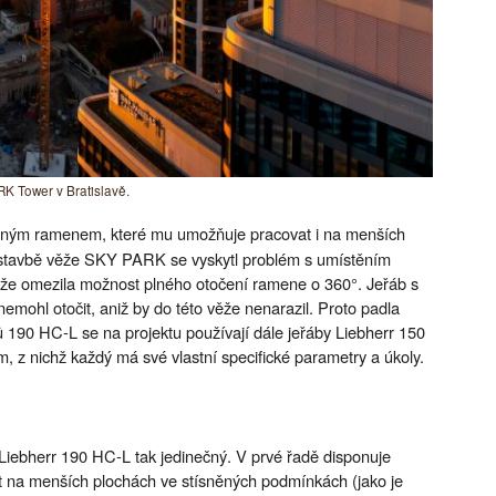
K Tower v Bratislavě.
pným ramenem, které mu umožňuje pracovat i na menších
 stavbě věže SKY PARK se vyskytl problém s umístěním
ěže omezila možnost plného otočení ramene o 360°. Jeřáb s
ohl otočit, aniž by do této věže nenarazil. Proto padla
 190 HC-L se na projektu používají dále jeřáby Liebherr 150
 nichž každý má své vlastní specifické parametry a úkoly.
 Liebherr 190 HC-L tak jedinečný. V prvé řadě disponuje
na menších plochách ve stísněných podmínkách (jako je