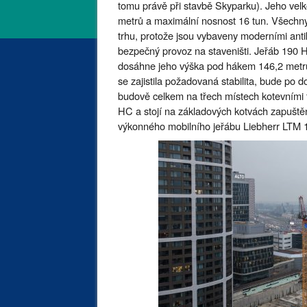
tomu právě při stavbě Skyparku). Jeho vel
metrů a maximální nosnost 16 tun. Všechny
trhu, protože jsou vybaveny moderními antiko
bezpečný provoz na staveništi. Jeřáb 190 HC
dosáhne jeho výška pod hákem 146,2 metrů
se zajistila požadovaná stabilita, bude po
budově celkem na třech místech kotevními 
HC a stojí na základových kotvách zapušt
výkonného mobilního jeřábu Liebherr LTM 1