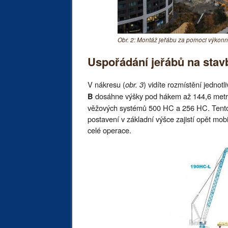
Obr. 2: Montáž jeřábu za pomoci výkonn
Uspořádání jeřábů na stav
V nákresu (
obr. 3
) vidíte rozmístění jednot
dosáhne výšky pod hákem až 144,6 metrů
B
věžových systémů 500 HC a 256 HC. Tento 
postavení v základní výšce zajistí opět mob
celé operace.