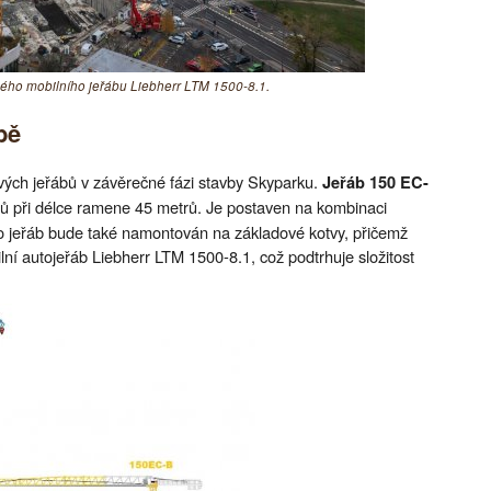
ého mobilního jeřábu Liebherr LTM 1500-8.1.
bě
livých jeřábů v závěrečné fázi stavby Skyparku.
Jeřáb 150 EC-
 při délce ramene 45 metrů. Je postaven na kombinaci
jeřáb bude také namontován na základové kotvy, přičemž
ilní autojeřáb Liebherr LTM 1500-8.1, což podtrhuje složitost