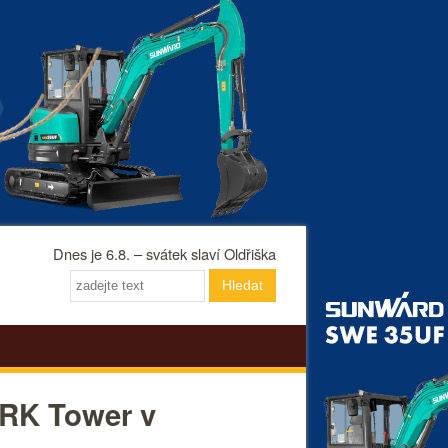
Dnes je 6.8. – svátek slaví Oldřiška
Hledat
ARK Tower v