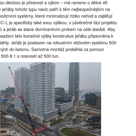
kou devizou je přesnost a výkon – má rameno o délce 45
 jeřáby tohoto typu navíc patří k těm nejbezpečnějším na
lizními systémy, které minimalizují riziko nehod a zajišťují
-L je specifický také svou výškou; v závěrečné fázi projektu
 a jeřáb se stane dominantním prvkem na celé stavbě. Aby
 dosažení této konečné výšky konstrukce jeřábu připevněna k
táhly. Jeřáb je postaven na robustním věžovém systému 500
ěných do betonu. Samotná montáž proběhla za pomoci
500-8.1 s nosností až 500 tun.