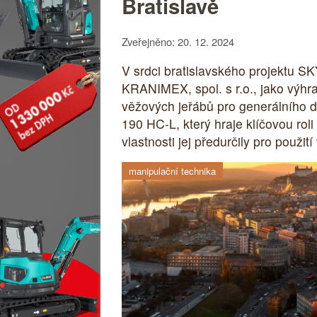
Bratislavě
Zveřejněno: 20. 12. 2024
V srdci bratislavského projektu S
KRANIMEX, spol. s r.o., jako výhr
věžových jeřábů pro generálního 
190 HC-L, který hraje klíčovou rol
vlastnosti jej předurčily pro použ
manipulační technika