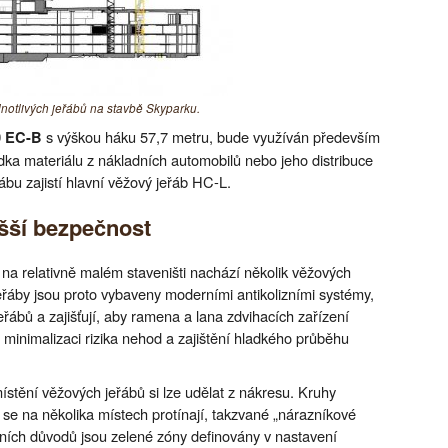
dnotlivých jeřábů na stavbě Skyparku.
s výškou háku 57,7 metru, bude využíván především
0 EC-B
ládka materiálu z nákladních automobilů nebo jeho distribuce
řábu zajistí hlavní věžový jeřáb HC-L.
yšší bezpečnost
e na relativně malém staveništi nachází několik věžových
jeřáby jsou proto vybaveny moderními antikolizními systémy,
eřábů a zajišťují, aby ramena a lana zdvihacích zařízení
 minimalizaci rizika nehod a zajištění hladkého průběhu
místění věžových jeřábů si lze udělat z nákresu. Kruhy
ů se na několika místech protínají, takzvané „nárazníkové
ních důvodů jsou zelené zóny definovány v nastavení