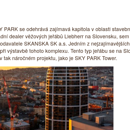
KY PARK se odehrává zajímavá kapitola v oblasti stavebn
adní dealer věžových jeřábů Liebherr na Slovensku, sem
dodavatele SKANSKA SK a.s. Jedním z nejzajímavějších
i při výstavbě tohoto komplexu. Tento typ jeřábu se na 
ití v tak náročném projektu, jako je SKY PARK Tower.