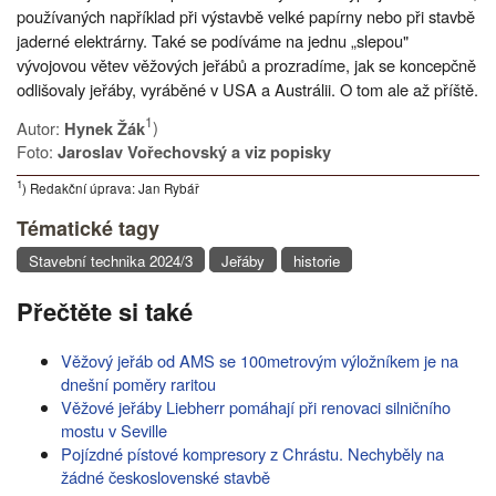
používaných například při výstavbě velké papírny nebo při stavbě
jaderné elektrárny. Také se podíváme na jednu „slepou"
vývojovou větev věžových jeřábů a prozradíme, jak se koncepčně
odlišovaly jeřáby, vyráběné v USA a Austrálii. O tom ale až příště.
1
Autor:
)
Hynek Žák
Foto:
Jaroslav Vořechovský a viz popisky
1
) Redakční úprava: Jan Rybář
Tématické tagy
Stavební technika 2024/3
Jeřáby
historie
Přečtěte si také
Věžový jeřáb od AMS se 100metrovým výložníkem je na
dnešní poměry raritou
Věžové jeřáby Liebherr pomáhají při renovaci silničního
mostu v Seville
Pojízdné pístové kompresory z Chrástu. Nechyběly na
žádné československé stavbě