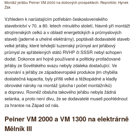
Montáž jeřábu Peiner VM 2000 na dobových prospektech. Reprofoto: Hynek
Žák
Vzhledem k narůstajícím potřebám československého
stavebnictví v 70. a 80. letech minulého století, hlavně při montáži
strojírenských celků a v oblasti energetických a průmyslových
staveb (jaderné a uhelné elektrárny), poptávali dodavatelé staveb
velké jeřáby, které tehdejší tuzemský průmysl ani jeřábový
průmysl ze spřátelených států RVHP či SSSR nebyl schopen
dodat. Dokonce ani hojně používané a politicky protlačované
jeřáby ze Sovětského svazu nebyly zdaleka dostačující. Ve
srovnání s jeřáby ze západoevropské produkce jim chyběla
dostatečná kapacita, byly příliš velké a těžkopádné a kladly
obrovské nároky na montáž (plocha i počet montážníků)
a dopravu. Rovněž obsluha takového jeřábu nebyla žádná
selanka, a proto není divu, že se dodavatelé museli poohlédnout
za hranice na Západ od nás.
Peiner VM 2000 a VM 1300 na elektrárně
Mělník III