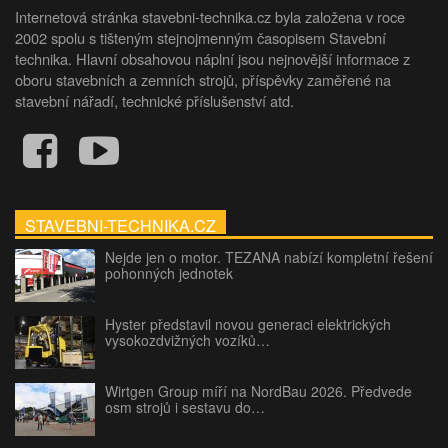
Internetová stránka stavebni-technika.cz byla založena v roce
2002 spolu s tišteným stejnojmenným časopisem Stavební
technika. Hlavní obsahovou náplní jsou nejnovější informace z
oboru stavebních a zemních strojů, příspěvky zaměřené na
stavební nářadí, technické příslušenství atd.
STAVEBNI-TECHNIKA.CZ
Nejde jen o motor. TEZANA nabízí kompletní řešení
pohonných jednotek
Hyster představil novou generaci elektrických
vysokozdvižných vozíků…
Wirtgen Group míří na NordBau 2026. Předvede
osm strojů i sestavu do…