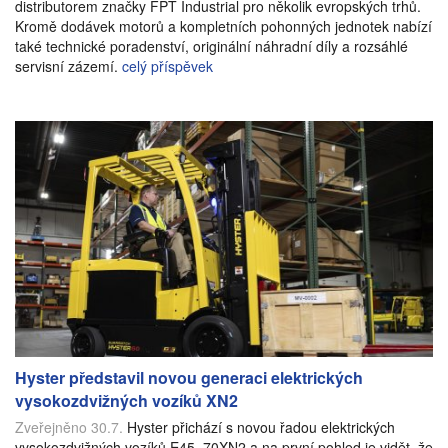
distributorem značky FPT Industrial pro několik evropských trhů.
Kromě dodávek motorů a kompletních pohonných jednotek nabízí
také technické poradenství, originální náhradní díly a rozsáhlé
servisní zázemí.
celý příspěvek
Hyster představil novou generaci elektrických
vysokozdvižných vozíků XN2
Zveřejněno 30.7.
Hyster přichází s novou řadou elektrických
vysokozdvižných vozíků E45–70XN2 a na první pohled je vidět, že