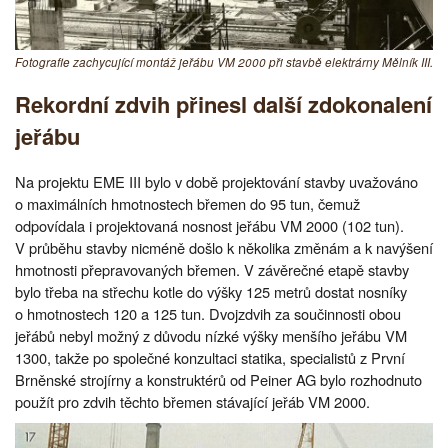
Fotografie zachycující montáž jeřábu VM 2000 při stavbě elektrárny Mělník III.
Rekordní zdvih přinesl další zdokonalení
jeřábu
Na projektu EME III bylo v době projektování stavby uvažováno
o maximálních hmotnostech břemen do 95 tun, čemuž
odpovídala i projektovaná nosnost jeřábu VM 2000 (102 tun).
V průběhu stavby nicméně došlo k několika změnám a k navýšení
hmotnosti přepravovaných břemen. V závěrečné etapě stavby
bylo třeba na střechu kotle do výšky 125 metrů dostat nosníky
o hmotnostech 120 a 125 tun. Dvojzdvih za součinnosti obou
jeřábů nebyl možný z důvodu nízké výšky menšího jeřábu VM
1300, takže po společné konzultaci statika, specialistů z První
Brněnské strojírny a konstruktérů od Peiner AG bylo rozhodnuto
použít pro zdvih těchto břemen stávající jeřáb VM 2000.