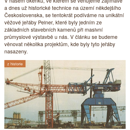
V našem okénku, ve kterém se věnujeme zajímavé
a dnes už historické technice na území někdejšího
Československa, se tentokrát podíváme na unikátní
věžové jeřáby Peiner, které byly jedním ze
základních stavebních kamenů při masivní
průmyslové výstavbě u nás. V článku se budeme
věnovat několika projektům, kde byly tyto jeřáby
nasazeny.
z historie