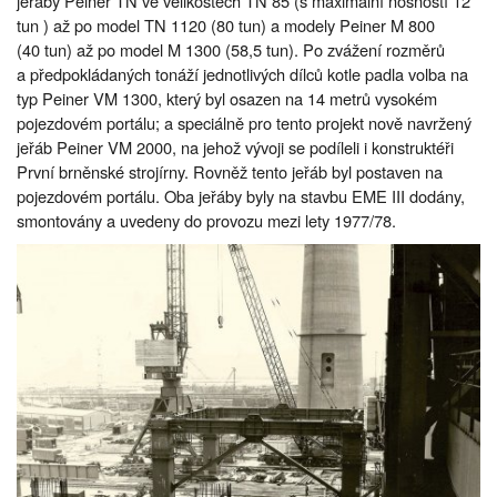
jeřáby Peiner TN ve velikostech TN 85 (s maximální nosností 12
tun ) až po model TN 1120 (80 tun) a modely Peiner M 800
(40 tun) až po model M 1300 (58,5 tun). Po zvážení rozměrů
a předpokládaných tonáží jednotlivých dílců kotle padla volba na
typ Peiner VM 1300, který byl osazen na 14 metrů vysokém
pojezdovém portálu; a speciálně pro tento projekt nově navržený
jeřáb Peiner VM 2000, na jehož vývoji se podíleli i konstruktéři
První brněnské strojírny. Rovněž tento jeřáb byl postaven na
pojezdovém portálu. Oba jeřáby byly na stavbu EME III dodány,
smontovány a uvedeny do provozu mezi lety 1977/78.