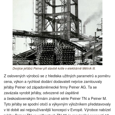
Dvojice jeřábů Peiner při stavbě kotle v elektrárně Mělník III.
Z oslovených výrobců se z hlediska užitných parametrů a poměru
cena, výkon a rychlost dodání dodavateli nejvíce zamlouvaly
jeřáby Peiner od západoněmecké firmy Peiner AG. Ta se
zavázala vyrobit jeřáby, odvozené od úspěšné
a československým firmám známé série Peiner TN a Peiner M.
Tyto jeřáby se spodní otočí a výkyvným výložníkem představovaly
v té době asi nejpoužívanější koncepci v Evropě. Výrobce nabízel