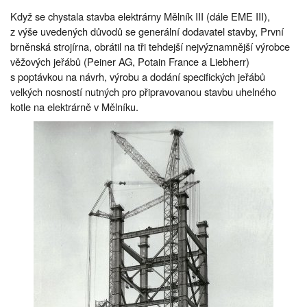
Když se chystala stavba elektrárny Mělník III (dále EME III),
z výše uvedených důvodů se generální dodavatel stavby, První
brněnská strojírna, obrátil na tři tehdejší nejvýznamnější výrobce
věžových jeřábů (Peiner AG, Potain France a Liebherr)
s poptávkou na návrh, výrobu a dodání specifických jeřábů
velkých nosností nutných pro připravovanou stavbu uhelného
kotle na elektrárně v Mělníku.