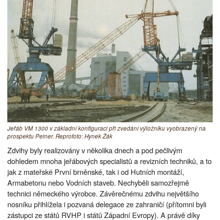
Jeřáb VM 1300 v základní konfiguraci při zvedání výložníku vyobrazený na
prospektu Peiner. Reprofoto: Hynek Žák
Zdvihy byly realizovány v několika dnech a pod pečlivým
dohledem mnoha jeřábových specialistů a revizních techniků, a to
jak z mateřské První brněnské, tak i od Hutních montáží,
Armabetonu nebo Vodních staveb. Nechyběli samozřejmě
technici německého výrobce. Závěrečnému zdvihu největšího
nosníku přihlížela i pozvaná delegace ze zahraničí (přítomni byli
zástupci ze států RVHP i států Západní Evropy). A právě díky