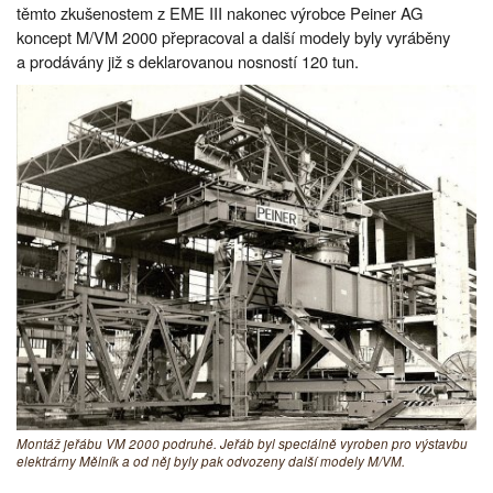
těmto zkušenostem z EME III nakonec výrobce Peiner AG
koncept M/VM 2000 přepracoval a další modely byly vyráběny
a prodávány již s deklarovanou nosností 120 tun.
Montáž jeřábu VM 2000 podruhé. Jeřáb byl speciálně vyroben pro výstavbu
elektrárny Mělník a od něj byly pak odvozeny další modely M/VM.