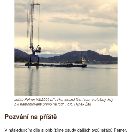
Jeřáb Peiner VM2000 při rekonstrukci těžní ropné plošiny, kdy
byl namontovaný přímo na lodi. Foto: Hynek Žák
Pozvání na příště
V následujícím díle si přiblížíme osudy dalších typů jeřábů Peiner,