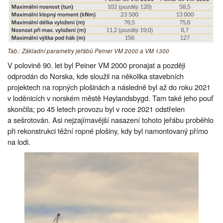
Tab.: Základní parametry jeřábů Peiner VM 2000 a VM 1300
V polovině 90. let byl Peiner VM 2000 pronajat a později
odprodán do Norska, kde sloužil na několika stavebních
projektech na ropných plošinách a následně byl až do roku 2021
v loděnicích v norském městě Høylandsbygd. Tam také jeho pouť
skončila; po 45 letech provozu byl v roce 2021 odstřelen
a sešrotován. Asi nejzajímavější nasazení tohoto jeřábu proběhlo
při rekonstrukci těžní ropné plošiny, kdy byl namontovaný přímo
na lodi.