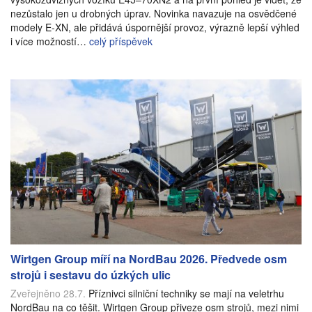
nezůstalo jen u drobných úprav. Novinka navazuje na osvědčené
modely E-XN, ale přidává úspornější provoz, výrazně lepší výhled
i více možností…
celý příspěvek
Wirtgen Group míří na NordBau 2026. Předvede osm
strojů i sestavu do úzkých ulic
Zveřejněno 28.7.
Příznivci silniční techniky se mají na veletrhu
NordBau na co těšit. Wirtgen Group přiveze osm strojů, mezi nimi