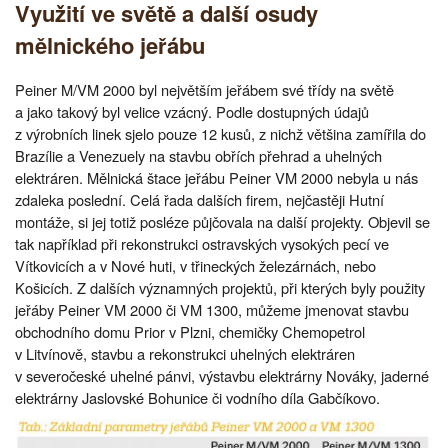
Využití ve světě a další osudy
mělnického jeřábu
Peiner M/VM 2000 byl největším jeřábem své třídy na světě
a jako takový byl velice vzácný. Podle dostupných údajů
z výrobních linek sjelo pouze 12 kusů, z nichž většina zamířila do
Brazílie a Venezuely na stavbu obřích přehrad a uhelných
elektráren. Mělnická štace jeřábu Peiner VM 2000 nebyla u nás
zdaleka poslední. Celá řada dalších firem, nejčastěji Hutní
montáže, si jej totiž posléze půjčovala na další projekty. Objevil se
tak například při rekonstrukci ostravských vysokých pecí ve
Vítkovicích a v Nové huti, v třineckých železárnách, nebo
Košicích. Z dalších významných projektů, při kterých byly použity
jeřáby Peiner VM 2000 či VM 1300, můžeme jmenovat stavbu
obchodního domu Prior v Plzni, chemičky Chemopetrol
v Litvínově, stavbu a rekonstrukci uhelných elektráren
v severočeské uhelné pánvi, výstavbu elektrárny Nováky, jaderné
elektrárny Jaslovské Bohunice či vodního díla Gabčíkovo.