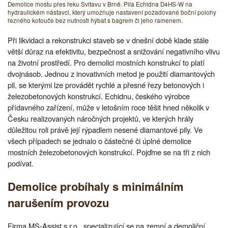
Demolice mostu přes řeku Svitavu v Brně. Pila Echidna D4HS-W na
hydraulickém nástavci, který umožňuje nastavení požadované boční polohy
řezného kotouče bez nutnosti hýbat s bagrem či jeho ramenem.
Při likvidaci a rekonstrukci staveb se v dnešní době klade stále
větší důraz na efektivitu, bezpečnost a snižování negativního vlivu
na životní prostředí. Pro demolici mostních konstrukcí to platí
dvojnásob. Jednou z inovativních metod je použití diamantových
pil, se kterými lze provádět rychlé a přesné řezy betonových i
železobetonových konstrukcí. Echidnu, českého výrobce
přídavného zařízení, může v letošním roce těšit hned několik v
Česku realizovaných náročných projektů, ve kterých hrály
důležitou roli právě její rýpadlem nesené diamantové pily. Ve
všech případech se jednalo o částečné či úplné demolice
mostních železobetonových konstrukcí. Pojďme se na tři z nich
podívat.
Demolice probíhaly s minimálním
narušením provozu
Firma MS-Assist s.r.o., specializující se na zemní a demoliční