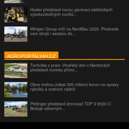
Hyster představil novou generaci elektrických
vysokozdvižných vozíků…
Wirtgen Group míří na NordBau 2026. Předvede
osm strojů i sestavu do…
AGROPORTAL24H.CZ
Technika v praxi: Vinařský den v Nechorách
představil novinky přímo…
Obce mohou získat 300 milionů korun na opravy
rybníků a vodních nádrží
Pöttinger představil shrnovač TOP V 6520 C:
Boduje výborným…