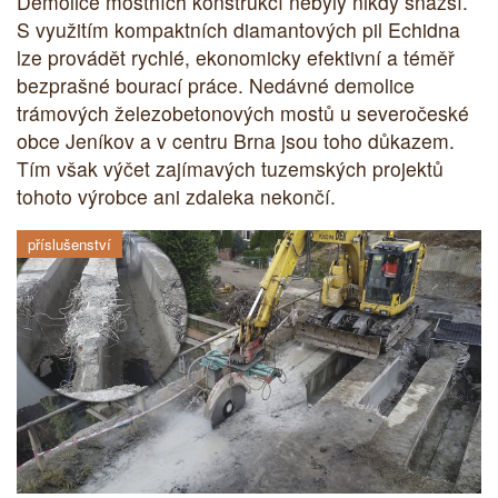
Demolice mostních konstrukcí nebyly nikdy snazší.
S využitím kompaktních diamantových pil Echidna
lze provádět rychlé, ekonomicky efektivní a téměř
bezprašné bourací práce. Nedávné demolice
trámových železobetonových mostů u severočeské
obce Jeníkov a v centru Brna jsou toho důkazem.
Tím však výčet zajímavých tuzemských projektů
tohoto výrobce ani zdaleka nekončí.
příslušenství