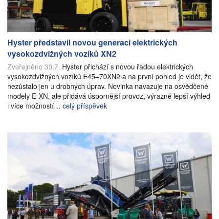
Hyster představil novou generaci elektrických
vysokozdvižných vozíků XN2
Zveřejněno 30.7.
Hyster přichází s novou řadou elektrických
vysokozdvižných vozíků E45–70XN2 a na první pohled je vidět, že
nezůstalo jen u drobných úprav. Novinka navazuje na osvědčené
modely E-XN, ale přidává úspornější provoz, výrazně lepší výhled
i více možností…
celý příspěvek