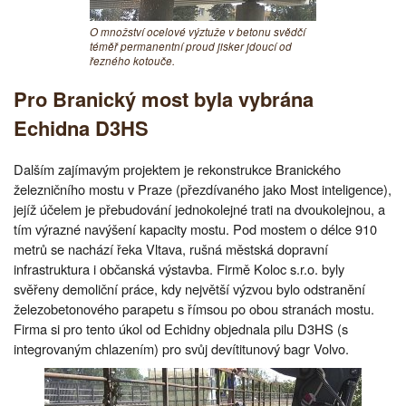
O množství ocelové výztuže v betonu svědčí
téměř permanentní proud jisker jdoucí od
řezného kotouče.
Pro Branický most byla vybrána
Echidna D3HS
Dalším zajímavým projektem je rekonstrukce Branického
železničního mostu v Praze (přezdívaného jako Most inteligence),
jejíž účelem je přebudování jednokolejné trati na dvoukolejnou, a
tím výrazné navýšení kapacity mostu. Pod mostem o délce 910
metrů se nachází řeka Vltava, rušná městská dopravní
infrastruktura i občanská výstavba. Firmě Koloc s.r.o. byly
svěřeny demoliční práce, kdy největší výzvou bylo odstranění
železobetonového parapetu s římsou po obou stranách mostu.
Firma si pro tento úkol od Echidny objednala pilu D3HS (s
integrovaným chlazením) pro svůj devítitunový bagr Volvo.