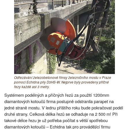
Odřezávání železobetonové římsy železničního mostu v Praze
pomocí Echidna pily D3HS-W. Nejprve byly provedeny příčné
řezy každé asi 3 metry.
Systémem podélných a příčných řezů za použití 1200mm
diamantových kotoučů firma postupně odstranila parapet na
jedné straně mostu. V lednu příštího roku bude pokračovat podél
druhé strany. Celková délka řezů se odhaduje na 2 500 m! Při
takové délce řezu je už potřeba počítat s větší spotřebou
diamantových kotoučů – Echidna tak pro provádějící firmu