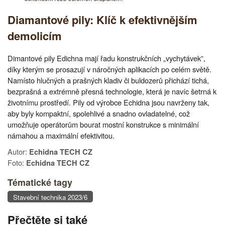
Diamantové pily: Klíč k efektivnějším
demolicím
Dimantové pily Edichna mají řadu konstrukčních „vychytávek”,
díky kterým se prosazují v náročných aplikacích po celém světě.
Namísto hlučných a prašných kladiv či buldozerů přichází tichá,
bezprašná a extrémně přesná technologie, která je navíc šetrná k
životnímu prostředí. Pily od výrobce Echidna jsou navrženy tak,
aby byly kompaktní, spolehlivé a snadno ovladatelné, což
umožňuje operátorům bourat mostní konstrukce s minimální
námahou a maximální efektivitou.
Autor:
Echidna TECH CZ
Foto:
Echidna TECH CZ
Tématické tagy
Stavební technika 2023/6
Přečtěte si také