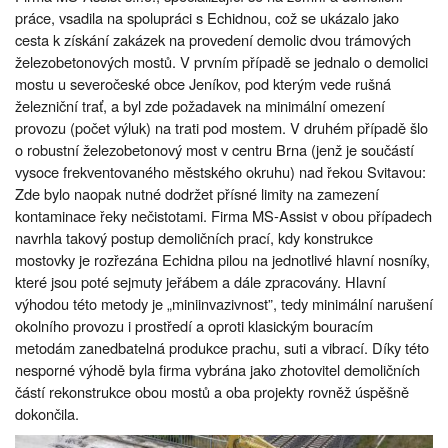
práce, vsadila na spolupráci s Echidnou, což se ukázalo jako
cesta k získání zakázek na provedení demolic dvou trámových
železobetonových mostů. V prvním případě se jednalo o demolici
mostu u severočeské obce Jeníkov, pod kterým vede rušná
železniční trať, a byl zde požadavek na minimální omezení
provozu (počet výluk) na trati pod mostem. V druhém případě šlo
o robustní železobetonový most v centru Brna (jenž je součástí
vysoce frekventovaného městského okruhu) nad řekou Svitavou:
Zde bylo naopak nutné dodržet přísné limity na zamezení
kontaminace řeky nečistotami. Firma MS-Assist v obou případech
navrhla takový postup demoličních prací, kdy konstrukce
mostovky je rozřezána Echidna pilou na jednotlivé hlavní nosníky,
které jsou poté sejmuty jeřábem a dále zpracovány. Hlavní
výhodou této metody je „miniinvazivnost”, tedy minimální narušení
okolního provozu i prostředí a oproti klasickým bouracím
metodám zanedbatelná produkce prachu, suti a vibrací. Díky této
nesporné výhodě byla firma vybrána jako zhotovitel demoličních
částí rekonstrukce obou mostů a oba projekty rovněž úspěšně
dokončila.