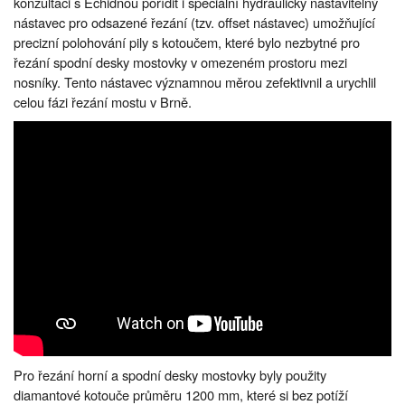
konzultaci s Echidnou pořídit i speciální hydraulicky nastavitelný
nástavec pro odsazené řezání (tzv. offset nástavec) umožňující
precizní polohování pily s kotoučem, které bylo nezbytné pro
řezání spodní desky mostovky v omezeném prostoru mezi
nosníky. Tento nástavec významnou měrou zefektivnil a urychlil
celou fázi řezání mostu v Brně.
Pro řezání horní a spodní desky mostovky byly použity
diamantové kotouče průměru 1200 mm, které si bez potíží