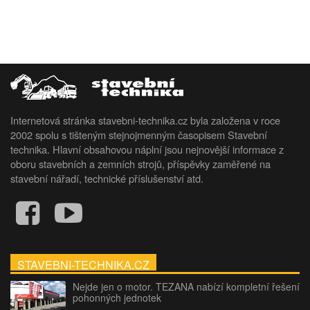
Internetová stránka stavebni-technika.cz byla založena v roce
2002 spolu s tišteným stejnojmenným časopisem Stavební
technika. Hlavní obsahovou náplní jsou nejnovější informace z
oboru stavebních a zemních strojů, příspěvky zaměřené na
stavební nářadí, technické příslušenství atd.
STAVEBNI-TECHNIKA.CZ
Nejde jen o motor. TEZANA nabízí kompletní řešení
pohonných jednotek