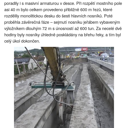
poradily i s masivní armaturou v desce. Při rozpětí mostního pole
asi 40 m bylo celkem provedeno přibližně 600 m řezů, které
rozdělily monolitickou desku do šesti hlavních nosníků. Poté
proběhla závěrečná fáze – sejmutí nosníku jeřábem vybaveným
výložníkem dlouhým 72 m s únosností až 600 tun. Za necelé dvě
hodiny byly nosníky úhledně poskládány na břehu řeky, a tím byl
celý úkol dokončen.