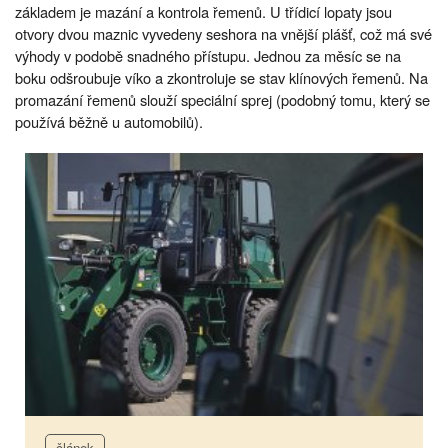
základem je mazání a kontrola řemenů. U třídicí lopaty jsou
otvory dvou maznic vyvedeny seshora na vnější plášť, což má své
výhody v podobě snadného přístupu. Jednou za měsíc se na
boku odšroubuje víko a zkontroluje se stav klínových řemenů. Na
promazání řemenů slouží speciální sprej (podobný tomu, který se
používá běžně u automobilů).
článek