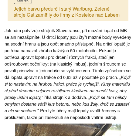
Jejich barvu předurčil starý Wartburg. Zelené
stroje Cat zamířily do firmy z Kostelce nad Labem
Jak nám potvrzuje strojník Stavotransu, při mazání lopat od MB
se ani nezašpiníte. U drticí lopaty jsou čtyři mazné body vyvedeny
na spodní hranu a jsou opět snadno přístupné. Na drticí lopatě je
potřeba namazat zhruba každých 50 motohodin. Pokud je
potřeba upravit lopatu pro drcení různých frakcí, stačí jen
odšroubovat boční kryt (na klasický imbus), jedním šroubem se
povolí pásovina a jednoduše se vytáhne ven. Tímto způsobem se
dá lopata upravit na frakce od 0,63 až v podstatě po prach. „
Když
si to nastavím na hrubou frakci, práce je rychlejší. Kusy materiálu
si před drcením nejprve rozbijeme kladivem na menší kusy, aby
prošly ústím lopaty,
” říká strojník a dodává. „
Když se tam někdy
omylem dostane větší kus betonu, nebo kus žuly, drtič se zastaví
a nic se nestane.
” Pro tyto účely mají lopaty uvnitř řemeny s
prokluzem, takže při zaseknutí se nepoškodí vnitřní ústrojí.