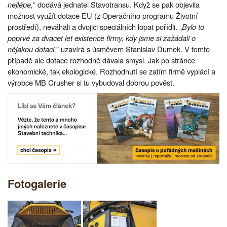
nejlépe,
” dodává jednatel Stavotransu. Když se pak objevila
možnost využít dotace EU (z Operačního programu Životní
prostředí), neváhali a dvojici speciálních lopat pořídli. „
Bylo to
poprvé za dvacet let existence firmy, kdy jsme si zažádali o
nějakou dotaci,
” uzavírá s úsměvem Stanislav Dumek. V tomto
případě ale dotace rozhodně dávala smysl. Jak po stránce
ekonomické, tak ekologické. Rozhodnutí se zatím firmě vyplácí a
výrobce MB Crusher si tu vybudoval dobrou pověst.
Fotogalerie