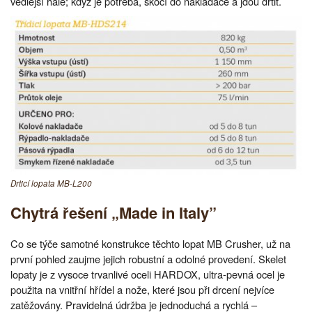
vedlejší hale; když je potřeba, skočí do nakladače a jdou drtit.
Drticí lopata MB-L200
Chytrá řešení „Made in Italy”
Co se týče samotné konstrukce těchto lopat MB Crusher, už na
první pohled zaujme jejich robustní a odolné provedení. Skelet
lopaty je z vysoce trvanlivé oceli HARDOX, ultra-pevná ocel je
použita na vnitřní hřídel a nože, které jsou při drcení nejvíce
zatěžovány. Pravidelná údržba je jednoduchá a rychlá –