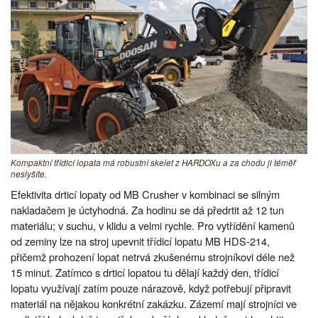
Kompaktní třídicí lopata má robustní skelet z HARDOXu a za chodu ji téměř
neslyšíte.
Efektivita drticí lopaty od MB Crusher v kombinaci se silným
nakladačem je úctyhodná. Za hodinu se dá předrtit až 12 tun
materiálu; v suchu, v klidu a velmi rychle. Pro vytřídění kamenů
od zeminy lze na stroj upevnit třídicí lopatu MB HDS-214,
přičemž prohození lopat netrvá zkušenému strojníkovi déle než
15 minut. Zatímco s drticí lopatou tu dělají každý den, třídicí
lopatu využívají zatím pouze nárazově, když potřebují připravit
materiál na nějakou konkrétní zakázku. Zázemí mají strojníci ve