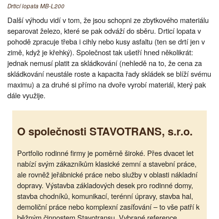
Drticí lopata MB-L200
Další výhodu vidí v tom, že jsou schopni ze zbytkového materiálu
separovat železo, které se pak odváží do sběru. Drticí lopata v
pohodě zpracuje třeba i cihly nebo kusy asfaltu (ten se drtí jen v
zimě, když je křehký). Společnost tak ušetří hned několikrát:
jednak nemusí platit za skládkování (nehledě na to, že cena za
skládkování neustále roste a kapacita řady skládek se blíží svému
maximu) a za druhé si přímo na dvoře vyrobí materiál, který pak
dále využije.
O společnosti STAVOTRANS, s.r.o.
Portfolio rodinné firmy je poměrně široké. Přes dvacet let
nabízí svým zákazníkům klasické zemní a stavební práce,
ale rovněž jeřábnické práce nebo služby v oblasti nákladní
dopravy. Výstavba základových desek pro rodinné domy,
stavba chodníků, komunikací, terénní úpravy, stavba hal,
demoliční práce nebo komplexní zasíťování – to vše patří k
běžným činnostem Stavotransu. Vybrané reference,