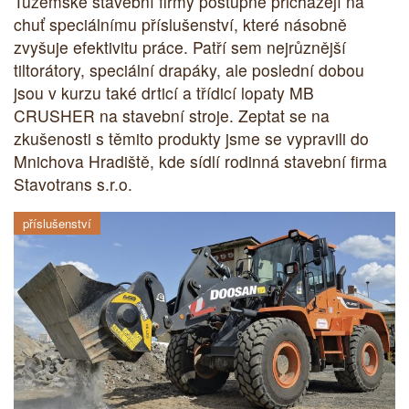
Tuzemské stavební firmy postupně přicházejí na
chuť speciálnímu příslušenství, které násobně
zvyšuje efektivitu práce. Patří sem nejrůznější
tiltorátory, speciální drapáky, ale poslední dobou
jsou v kurzu také drticí a třídicí lopaty MB
CRUSHER na stavební stroje. Zeptat se na
zkušenosti s těmito produkty jsme se vypravili do
Mnichova Hradiště, kde sídlí rodinná stavební firma
Stavotrans s.r.o.
příslušenství