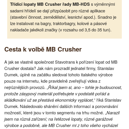
s výměnnými
Třídící lopaty MB Crusher řady MB-HDS
sadami hřídelí se dají přizpůsobit pro různé aplikace
(stavební činnost, zemědělství, lesnictví apod.). Snadno je
lze instalovat na bagry, traktorbagry, kolové a pásové
nakladače jakékoli značky (v rozsahu od 3,5 do 35 tun).
Cesta k volbě MB Crusher
A jak se vlastně společnost Stavotrans k pořízení lopat od MB
Crusher dostala? Jak nám prozradil jednatel firmy, Stanislav
Dumek, úplně na začátku sledoval tohoto italského výrobce
pouze na internetu, kde pravidelně zveřejňují videa z
nejrůznějších provozů. „
Říkal jsem si, ano – tohle je budoucnost,
protože zásypový materiál potřebujete v podstatě pořád a
skládkování už se přestává ekonomicky vyplácet,
” říká Stanislav
Dumek. Následovalo shánění dalších informací a porovnávání
možností, které jsou v tomto segmentu na trhu možné. „
Narazil
jsem na různá zařízení; na řetězové lopaty, různé garážové
výrobce a podobně, ale MB Crusher mi z toho všeho vycházel