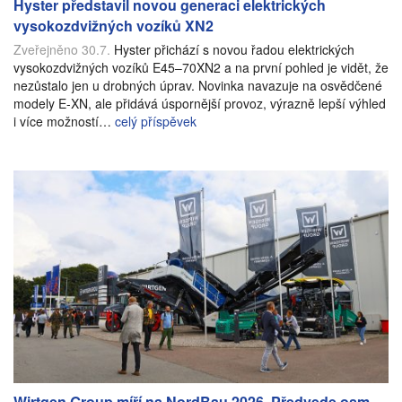
Hyster představil novou generaci elektrických
vysokozdvižných vozíků XN2
Zveřejněno 30.7.
Hyster přichází s novou řadou elektrických
vysokozdvižných vozíků E45–70XN2 a na první pohled je vidět, že
nezůstalo jen u drobných úprav. Novinka navazuje na osvědčené
modely E-XN, ale přidává úspornější provoz, výrazně lepší výhled
i více možností…
celý příspěvek
Wirtgen Group míří na NordBau 2026. Předvede osm