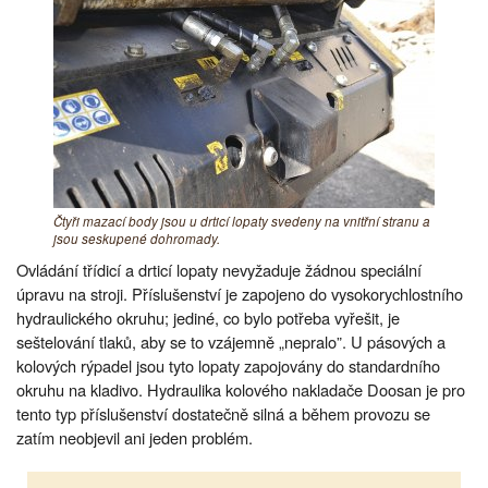
Čtyři mazací body jsou u drticí lopaty svedeny na vnitřní stranu a
jsou seskupené dohromady.
Ovládání třídicí a drticí lopaty nevyžaduje žádnou speciální
úpravu na stroji. Příslušenství je zapojeno do vysokorychlostního
hydraulického okruhu; jediné, co bylo potřeba vyřešit, je
seštelování tlaků, aby se to vzájemně „nepralo”. U pásových a
kolových rýpadel jsou tyto lopaty zapojovány do standardního
okruhu na kladivo. Hydraulika kolového nakladače Doosan je pro
tento typ příslušenství dostatečně silná a během provozu se
zatím neobjevil ani jeden problém.