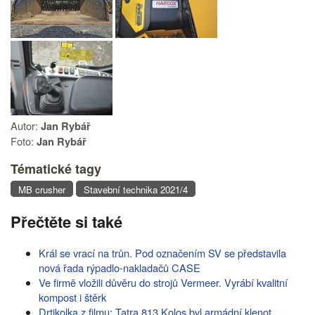
Autor:
Jan Rybář
Foto:
Jan Rybář
Tématické tagy
MB crusher
Stavební technika 2021/4
Přečtěte si také
Král se vrací na trůn. Pod označením SV se představila
nová řada rýpadlo-nakladačů CASE
Ve firmě vložili důvěru do strojů Vermeer. Vyrábí kvalitní
kompost i štěrk
Drtikolka z filmu: Tatra 813 Kolos byl armádní klenot