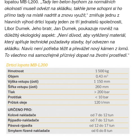
lopatou MB-L200. „
Tady ten beton bychom za normálních
okolností museli odvézt na skládku, takhle jsme schopni si ho
přímo tady na místě nadrtit a znovu využít,
” zmiňuje jednu z
hlavních výhod drticí lopaty jeden ze tří jednatelů společnosti,
Libor Dumek. Jeho bratr, Jan Dumek, poukazuje rovněž na
důležitý ekologický aspekt: „
Není důvod, aby vytěžený materiál,
který splňuje technické požadavky stavby, byl odvezen na
skládku. Navíc není potřeba těžit a převážet nový kámen z lomů.
To všechno má samozřejmě příznivý dopad na životní prostředí.
”