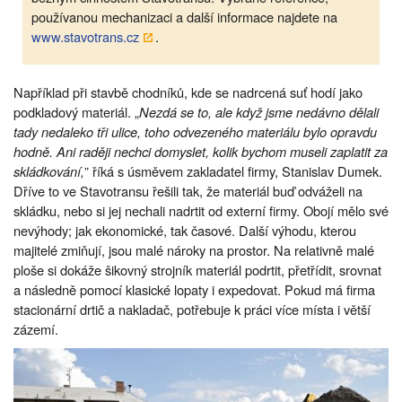
používanou mechanizaci a další informace najdete na
www.stavotrans.cz
.
Například při stavbě chodníků, kde se nadrcená suť hodí jako
podkladový materiál. „
Nezdá se to, ale když jsme nedávno dělali
tady nedaleko tři ulice, toho odvezeného materiálu bylo opravdu
hodně. Ani raději nechci domyslet, kolik bychom museli zaplatit za
skládkování,
” říká s úsměvem zakladatel firmy, Stanislav Dumek.
Dříve to ve Stavotransu řešili tak, že materiál buď odváželi na
skládku, nebo si jej nechali nadrtit od externí firmy. Obojí mělo své
nevýhody; jak ekonomické, tak časové. Další výhodu, kterou
majitelé zmiňují, jsou malé nároky na prostor. Na relativně malé
ploše si dokáže šikovný strojník materiál podrtit, přetřídit, srovnat
a následně pomocí klasické lopaty i expedovat. Pokud má firma
stacionární drtič a nakladač, potřebuje k práci více místa i větší
zázemí.