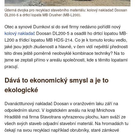
Úderná dvojka pro recyklaci stavebního materiálu: kolový nakladač Doosan
DL200-5 a drticí lopata MB Crusher (MB-L200).
Otec a synové Dumkovi si do své firmy nedávno pořídili nový
kolový nakladač
Doosan DL200-5 a osadili ho drticí lopatou MB-
L200 a třídicí lopatou MB HDS-214. Co je k tomuto kroku vedlo,
jaké jsou jejich zkušenosti a hlavně, v čem vidí největší přednosti
této dnes ještě poměrně neobvyklé kombinace techniky? Na to
jsme se zeptali přímo v areálu společnosti, kde s těmito lopatami
pracují.
Dává to ekonomický smysl a je to
ekologické
Dvanáctitunový nakladač Doosan v oranžovém laku září na
odpoledním slunci. V logistickém areálu na kraji Mnichova
Hradiště má firma Stavotrans vyhrazenou plochu, kam sváží ze
všech svých staveb odpadní stavební materiál. Na hromadách tu
čekají na svou recyklaci například obrubníky, staré zámkové