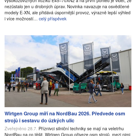
vysokozdvižných vozíků E45–70XN2 a na první pohled je vidět, že
nezůstalo jen u drobných úprav. Novinka navazuje na osvědčené
modely E-XN, ale přidává úspornější provoz, výrazně lepší výhled
i více možností…
celý příspěvek
Wirtgen Group míří na NordBau 2026. Předvede osm
strojů i sestavu do úzkých ulic
Zveřejněno 28.7.
Příznivci silniční techniky se mají na veletrhu
NordBau na co těšit. Wirtgen Group přiveze osm strojů, mezi nimi