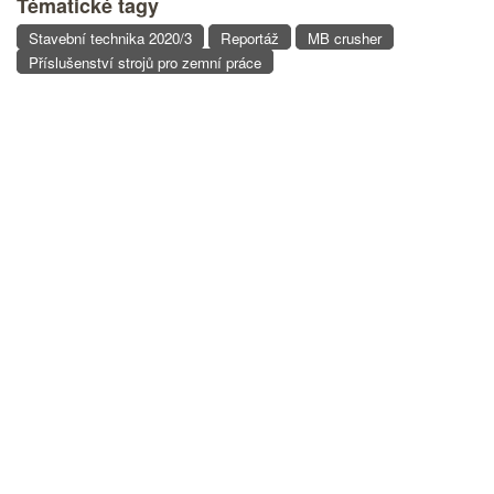
Tématické tagy
Stavební technika 2020/3
Reportáž
MB crusher
Příslušenství strojů pro zemní práce