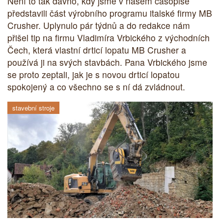
Není to tak dávno, kdy jsme v našem časopise
představili část výrobního programu italské firmy MB
Crusher. Uplynulo pár týdnů a do redakce nám
přišel tip na firmu Vladimíra Vrbického z východních
Čech, která vlastní drticí lopatu MB Crusher a
používá ji na svých stavbách. Pana Vrbického jsme
se proto zeptali, jak je s novou drticí lopatou
spokojený a co všechno se s ní dá zvládnout.
stavební stroje