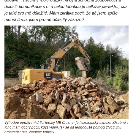
doložit, komunikace s ní a celou fabrikou je celkově perfektní, což
je také pro mě důležité. Mám zkrátka pocit, že ač jsem spíše
menší firma, jsem pro ně důležitý zákazník.
“
Výhodou používání drticí lopaty MB Crusher je i ekologický aspekt. „Osobně z
toho mám dobrý pocit, když vidím, jak se dá jednoduše pomoci životnímu
prostředí,“ říká Vladimír Vrbický