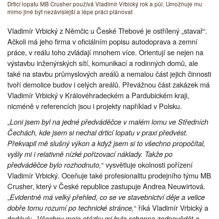
Drticí lopatu MB Crusher používá Vladimír Vrbický rok a půl. Umožňuje mu
mimo jiné být nezávislejší a lépe práci plánovat
Vladimír Vrbický z Němčic u České Třebové je ostřílený „stavař“.
Ačkoli má jeho firma v oficiálním popisu autodoprava a zemní
práce, v reálu toho zvládají mnohem více. Orientují se nejen na
výstavbu inženýrských sítí, komunikací a rodinných domů, ale
také na stavbu průmyslových areálů a nemalou část jejich činnosti
tvoří demolice budov i celých areálů. Převážnou část zakázek má
Vladimír Vrbický v Královéhradeckém a Pardubickém kraji,
nicméně v referencích jsou i projekty například v Polsku.
„
Loni jsem byl na jedné předváděčce v malém lomu ve Středních
Čechách, kde jsem si nechal drticí lopatu v praxi předvést.
Překvapil mě slušný výkon a když jsem si to všechno propočítal,
vyšly mi i relativně nízké pořizovací náklady. Takže po
předváděčce bylo rozhodnuto,
“ vysvětluje okolnosti pořízení
Vladimír Vrbický. Oceňuje také profesionalitu prodejního týmu MB
Crusher, který v České republice zastupuje Andrea Neuwirtová.
„
Evidentně má velký přehled, co se ve stavebnictví děje a velice
dobře tomu rozumí po technické stránce,
“ říká Vladimír Vrbický a
dodává: „
Všechny moje otázky mi byla schopna zodpovědět a