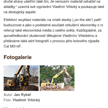
druhé strany ušetřím také tím, že nemusím materiál odvážet na
skládky,
“ uzavírá své vyprávění Vladimír Vrbický a poukazuje také
na ekologický aspekt.
Efektivní recyklaci materiálu na místě stavby („on-the site“) patří
budoucnost a jako o podstatné součásti cirkulární ekonomiky o ni
referují také ekonomická média z celého světa. Každopádně, za
zprostředkování zkušeností děkujeme Vladimíru Vrbickému a
přidáváme také sérii fotografií z provozu jeho kolového rýpadla
Cat M314F.
Fotogalerie
Autor:
Jan Rybář
Foto:
Vladimír Vrbický