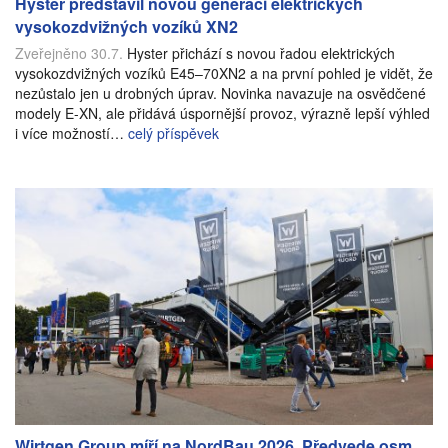
Hyster představil novou generaci elektrických
vysokozdvižných vozíků XN2
Zveřejněno 30.7.
Hyster přichází s novou řadou elektrických
vysokozdvižných vozíků E45–70XN2 a na první pohled je vidět, že
nezůstalo jen u drobných úprav. Novinka navazuje na osvědčené
modely E-XN, ale přidává úspornější provoz, výrazně lepší výhled
i více možností…
celý příspěvek
Wirtgen Group míří na NordBau 2026. Předvede osm