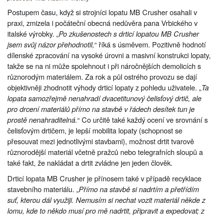
Postupem času, když si strojníci lopatu MB Crusher osahali v
praxi, zmizela i počáteční obecná nedůvěra pana Vrbického v
italské výrobky. „
Po zkušenostech s drticí lopatou MB Crusher
jsem svůj názor přehodnotil,
“ říká s úsměvem. Pozitivně hodnotí
dílenské zpracování na vysoké úrovni a masivní konstrukci lopaty,
takže se na ni může spolehnout i při náročnějších demolicích s
různorodým materiálem. Za rok a půl ostrého provozu se dají
objektivněji zhodnotit výhody drticí lopaty z pohledu uživatele. „
Ta
lopata samozřejmě nenahradí dvacetitunový čelisťový drtič, ale
pro drcení materiálů přímo na stavbě v řádech desítek tun je
prostě nenahraditelná.
“ Co určitě také každý ocení ve srovnání s
čelisťovým drtičem, je lepší mobilita lopaty (schopnost se
přesouvat mezi jednotlivými stavbami), možnost drtit tvarově
různorodější materiál včetně pražců nebo telegrafních sloupů a
také fakt, že nakládat a drtit zvládne jen jeden člověk.
Drticí lopata MB Crusher je přínosem také v případě recyklace
stavebního materiálu. „
Přímo na stavbě si nadrtím a přetřídím
suť, kterou dál využiji. Nemusím si nechat vozit materiál někde z
lomu, kde to někdo musí pro mě nadrtit, připravit a expedovat; z