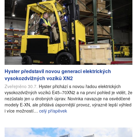
Hyster představil novou generaci elektrických
vysokozdvižných vozíků XN2
Zveřejněno 30.7.
Hyster přichází s novou řadou elektrických
vysokozdvižných vozíků E45–70XN2 a na první pohled je vidět, že
nezůstalo jen u drobných úprav. Novinka navazuje na osvědčené
modely E-XN, ale přidává úspornější provoz, výrazně lepší výhled
i více možností…
celý příspěvek