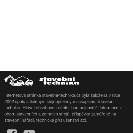
Internetová stránka stavebni-technika.cz byla založena v roce
2002 spolu s tišteným stejnojmenným časopisem Stavební
technika. Hlavní obsahovou náplní jsou nejnovější informace z
oboru stavebních a zemních strojů, příspěvky zaměřené na
stavební nářadí, technické příslušenství atd.