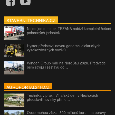
STAVEBNI-TECHNIKA.CZ
Nejde jen o motor. TEZANA nabízí kompletní řešení
pohonných jednotek
Hyster představil novou generaci elektrických
vysokozdvižných vozíků…
Wirtgen Group míří na NordBau 2026. Předvede
osm strojů i sestavu do…
AGROPORTAL24H.CZ
Technika v praxi: Vinařský den v Nechorách
představil novinky přímo…
Obce mohou získat 300 milionů korun na opravy