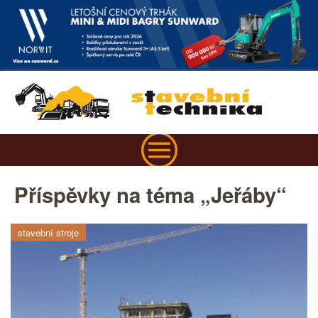
Příspěvky na téma „Jeřáby“
stavební stroje