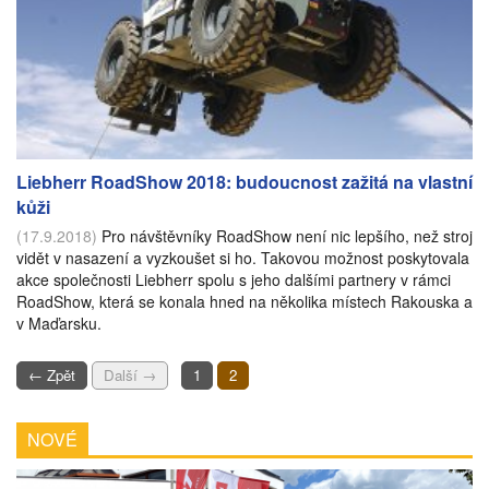
Liebherr RoadShow 2018: budoucnost zažitá na vlastní
kůži
(17.9.2018)
Pro návštěvníky RoadShow není nic lepšího, než stroj
vidět v nasazení a vyzkoušet si ho. Takovou možnost poskytovala
akce společnosti Liebherr spolu s jeho dalšími partnery v rámci
RoadShow, která se konala hned na několika místech Rakouska a
v Maďarsku.
← Zpět
Další →
1
2
NOVÉ