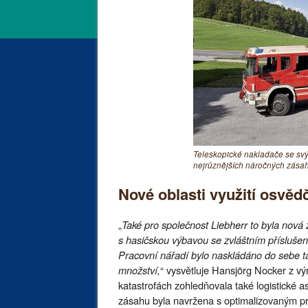
Teleskopické nakladače se sv
nejrůznějších náročných zásah
Nové oblasti využití osvěd
„
Také pro společnost Liebherr to byla nová 
s hasičskou výbavou se zvláštním přísluše
Pracovní nářadí bylo naskládáno do sebe ta
množství,
“ vysvětluje Hansjörg Nocker z v
katastrofách zohledňovala také logistické a
zásahu byla navržena s optimalizovaným pr