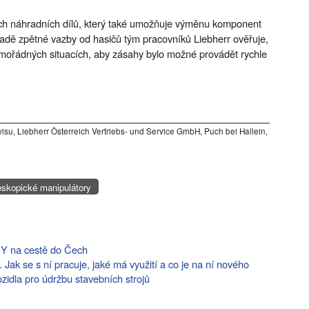
tějších náhradních dílů, který také umožňuje výměnu komponent
ladě zpětné vazby od hasičů tým pracovníků Liebherr ověřuje,
 mimořádných situacích, aby zásahy bylo možné provádět rychle
isu, Liebherr Österreich Vertriebs- und Service GmbH, Puch bei Hallein,
eskopické manipulátory
NY na cestě do Čech
Jak se s ní pracuje, jaké má využití a co je na ní nového
ozidla pro údržbu stavebních strojů