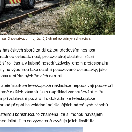
hasiči používat při nejrůznějších mimořádných situacích.
az hasičských sborů za důležitou především nosnost
dnou ovladatelnost, protože stroj obsluhují různí
tější roli čas a v kabině nesedí vždycky jenom profesionální
nily na výbornou také ostatní posuzované požadavky, jako
nosti a přídavných řídicích okruhů.
 Steiermark se teleskopické nakladače nepoužívají pouze při
é řadě dalších zásahů, jako například zachraňování zvířat,
a při zdolávání požárů. To dokládá, že teleskopické
ně přispět ke zvládání nejrůznějších náročných zásahů.
 stejnou konstrukci, to znamená, že si mohou navzájem
atibilní. Tím se významně zvyšuje jejich flexibilita.