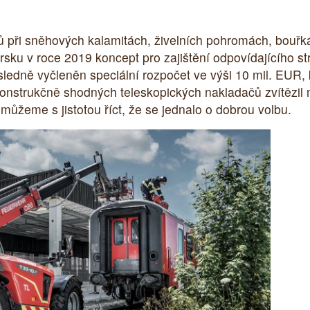
 při sněhových kalamitách, živelních pohromách, bouřk
ku v roce 2019 koncept pro zajištění odpovídajícího str
ledně vyčleněn speciální rozpočet ve výši 10 mil. EUR, 
onstrukčně shodných teleskopických nakladačů zvítězil 
 můžeme s jistotou říct, že se jednalo o dobrou volbu.