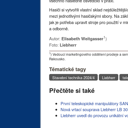
všechno následně osvědčilo v praxi.
Hasiči si vytvořili vlastní sklad nejdůleži
mezi jednotlivými hasičskými sbory. Na zák
jak je potřeba upravit stroje pro použití v
a odborně.
1
Autor:
)
Elisabeth Weitgasser
Foto:
Liebherr
1
) Vedoucí marketingového oddělení prodeje a serv
Rakousko.
Tématické tagy
Stavební technika 2024/4
Liebherr
tel
Přečtěte si také
První teleskopické manipulátory SA
Nová vrtací souprava Liebherr LB 30. 
Liebherr uvedl do provozu unikátní v