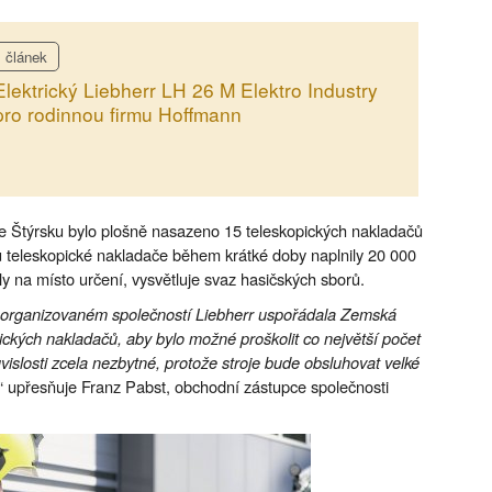
článek
Elektrický Liebherr LH 26 M Elektro Industry
pro rodinnou firmu Hoffmann
ve Štýrsku bylo plošně nasazeno 15 teleskopických nakladačů
ů teleskopické nakladače během krátké doby naplnily 20 000
ily na místo určení, vysvětluje svaz hasičských sborů.
ů organizovaném společností Liebherr uspořádala Zemská
pických nakladačů, aby bylo možné proškolit co největší počet
vislosti zcela nezbytné, protože stroje bude obsluhovat velké
“ upřesňuje Franz Pabst, obchodní zástupce společnosti