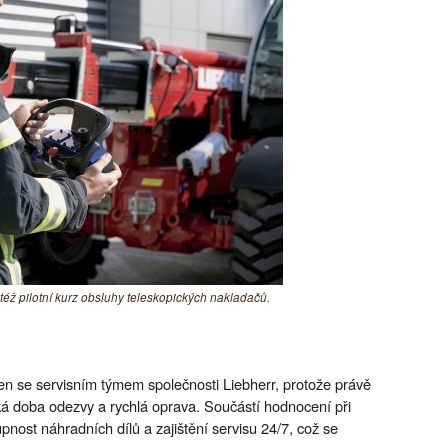
též pilotní kurz obsluhy teleskopických nakladačů.
en se servisním týmem společnosti Liebherr, protože právě
tká doba odezvy a rychlá oprava. Součástí hodnocení při
nost náhradních dílů a zajištění servisu 24/7, což se