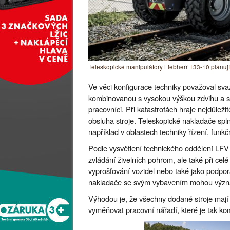
Teleskopické manipulátory Liebherr T33-10 plánují 
Ve věci konfigurace techniky považoval sv
kombinovanou s vysokou výškou zdvihu a sna
pracovníci. Při katastrofách hraje nejdůleži
obsluha stroje. Teleskopické nakladače spl
například v oblastech techniky řízení, funkč
Podle vysvětlení technického oddělení LFV
zvládání živelních pohrom, ale také při cel
vyprošťování vozidel nebo také jako podpor
nakladače se svým vybavením mohou význam
Výhodou je, že všechny dodané stroje mají
vyměňovat pracovní nářadí, které je tak komp