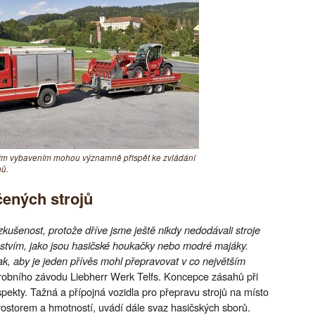
ým vybavením mohou významně přispět ke zvládání
ů.
čených strojů
zkušenost, protože dříve jsme ještě nikdy nedodávali stroje
nstvím, jako jsou hasičské houkačky nebo modré majáky.
k, aby je jeden přívěs mohl přepravovat v co největším
ýrobního závodu Liebherr Werk Telfs. Koncepce zásahů při
spekty. Tažná a přípojná vozidla pro přepravu strojů na místo
ostorem a hmotností, uvádí dále svaz hasičských sborů.