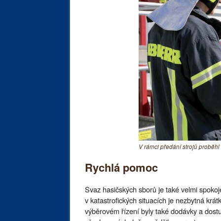
V rámci předání strojů proběhl 
Rychlá pomoc
Svaz hasičských sborů je také velmi spokoj
v katastrofických situacích je nezbytná krá
výběrovém řízení byly také dodávky a dostup