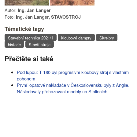
Autor:
Ing. Jan Langer
Foto:
Ing. Jan Langer, STAVOSTROJ
Tématické tagy
Stavební technika 2021/1
kloubové dampry
Skrejpry
historie
Starší stroje
Přečtěte si také
Pod lupou: T 180 byl progresivní kloubový stroj s vlastním
pohonem
První lopatové nakladače v Československu byly z Anglie.
Následovaly přehazovací modely na Stalincích