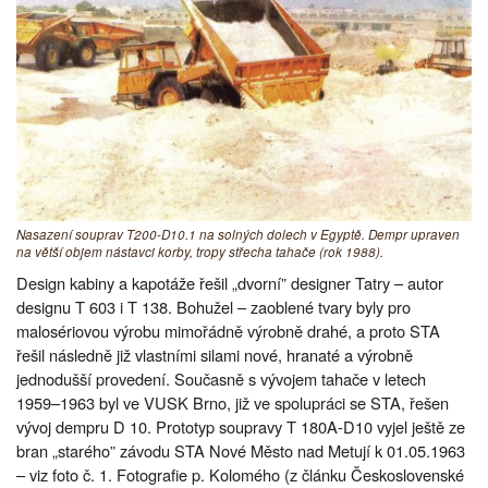
Nasazení souprav T200-D10.1 na solných dolech v Egyptě. Dempr upraven
na větší objem nástavci korby, tropy střecha tahače (rok 1988).
Design kabiny a kapotáže řešil „dvorní” designer Tatry – autor
designu T 603 i T 138. Bohužel – zaoblené tvary byly pro
malosériovou výrobu mimořádně výrobně drahé, a proto STA
řešil následně již vlastními silami nové, hranaté a výrobně
jednodušší provedení. Současně s vývojem tahače v letech
1959–1963 byl ve VUSK Brno, již ve spolupráci se STA, řešen
vývoj dempru D 10. Prototyp soupravy T 180A-D10 vyjel ještě ze
bran „starého” závodu STA Nové Město nad Metují k 01.05.1963
– viz foto č. 1. Fotografie p. Kolomého (z článku Československé