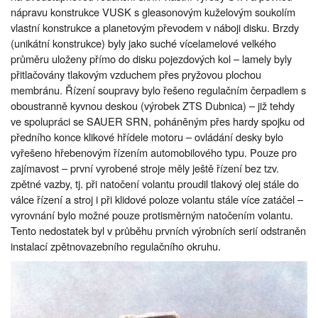
nápravu konstrukce VUSK s gleasonovým kuželovým soukolím
vlastní konstrukce a planetovým převodem v náboji disku. Brzdy
(unikátní konstrukce) byly jako suché vícelamelové velkého
průměru uloženy přímo do disku pojezdových kol – lamely byly
přitlačovány tlakovým vzduchem přes pryžovou plochou
membránu. Řízení soupravy bylo řešeno regulačním čerpadlem s
oboustranně kyvnou deskou (výrobek ZTS Dubnica) – již tehdy
ve spolupráci se SAUER SRN, poháněným přes hardy spojku od
předního konce klikové hřídele motoru – ovládání desky bylo
vyřešeno hřebenovým řízením automobilového typu. Pouze pro
zajímavost – první vyrobené stroje měly ještě řízení bez tzv.
zpětné vazby, tj. při natočení volantu proudil tlakový olej stále do
válce řízení a stroj i při klidové poloze volantu stále více zatáčel –
vyrovnání bylo možné pouze protisměrným natočením volantu.
Tento nedostatek byl v průběhu prvních výrobních serií odstraněn
instalací zpětnovazebního regulačního okruhu.