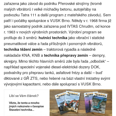
zařazena jako závod do podniku Přerovské strojírny (kromě
malých vibrátorů i velké míchačky betonu, autojeřáby na
podvozku Tatra 111 a další program z mateřského závodu). Sem
patří i počátky spolupráce s VUSK Brno. Někdy v r. 1968 firma již
jako samostatný podnik zařazena pod IVTAS Chrudim, od konce
r. 1963 v nových výrobních prostorách. Výrobní program se
profiluje do 3 směrů:
jako vibrační i statické
hutnící technika
pneumatikové válce a řada příložných i ponorných vibrátorů,
– traktorová rypadla a následně
technika těžení zemin
nakladače KNA, KNB a
– dempry,
technika přepravy zemin
skrejpry. Mimo těchto hlavních směrů zde byla řada „odboček” –
například specielní vojenské diesel-elektrické dozery DOK,
podvalníky pro přepravu tanků, asfaltové frézy a další – buď
diktované z GŘ ZTS, nebo řešené na bázi vlastní iniciativy svými
vývojovými kapacitami, nebo dále spoluprací s VUSK Brno.