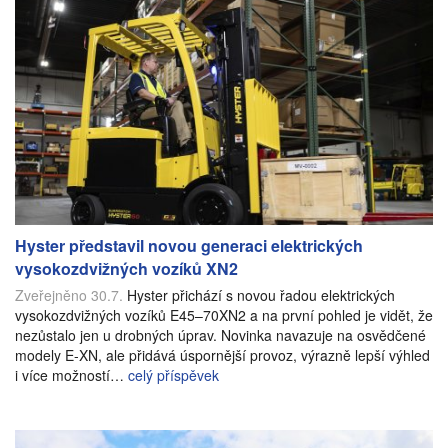
Hyster představil novou generaci elektrických
vysokozdvižných vozíků XN2
Zveřejněno 30.7.
Hyster přichází s novou řadou elektrických
vysokozdvižných vozíků E45–70XN2 a na první pohled je vidět, že
nezůstalo jen u drobných úprav. Novinka navazuje na osvědčené
modely E-XN, ale přidává úspornější provoz, výrazně lepší výhled
i více možností…
celý příspěvek