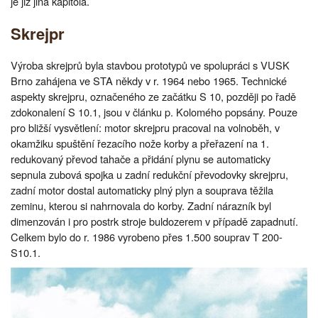
je již jiná kapitola.
Skrejpr
Výroba skrejprů byla stavbou prototypů ve spolupráci s VUSK
Brno zahájena ve STA někdy v r. 1964 nebo 1965. Technické
aspekty skrejpru, označeného ze začátku S 10, později po řadě
zdokonalení S 10.1, jsou v článku p. Kolomého popsány. Pouze
pro bližší vysvětlení: motor skrejpru pracoval na volnoběh, v
okamžiku spuštění řezacího nože korby a přeřazení na 1.
redukovaný převod tahače a přidání plynu se automaticky
sepnula zubová spojka u zadní redukční převodovky skrejpru,
zadní motor dostal automaticky plný plyn a souprava těžila
zeminu, kterou si nahrnovala do korby. Zadní nárazník byl
dimenzován i pro postrk stroje buldozerem v případě zapadnutí.
Celkem bylo do r. 1986 vyrobeno přes 1.500 souprav T 200-
S10.1.