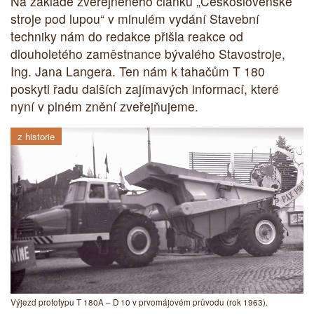
Na základě zveřejněného článku „Československé
stroje pod lupou“ v minulém vydání Stavební
techniky nám do redakce přišla reakce od
dlouholetého zaměstnance bývalého Stavostroje,
Ing. Jana Langera. Ten nám k tahačům T 180
poskytl řadu dalších zajímavých informací, které
nyní v plném znění zveřejňujeme.
z historie
Výjezd prototypu T 180A – D 10 v prvomájovém průvodu (rok 1963).