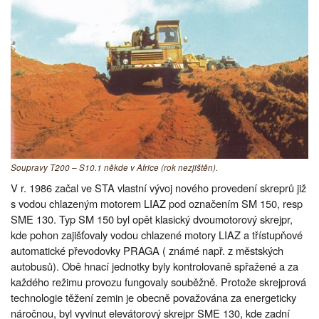
Soupravy T200 – S10.1 někde v Africe (rok nezjištěn).
V r. 1986 začal ve STA vlastní vývoj nového provedení skreprů již
s vodou chlazeným motorem LIAZ pod označením SM 150, resp
SME 130. Typ SM 150 byl opět klasický dvoumotorový skrejpr,
kde pohon zajišťovaly vodou chlazené motory LIAZ a třístupňové
automatické převodovky PRAGA ( známé např. z městských
autobusů). Obě hnací jednotky byly kontrolovaně spřažené a za
každého režimu provozu fungovaly souběžně. Protože skrejprová
technologie těžení zemin je obecně považována za energeticky
náročnou, byl vyvinut elevátorový skrejpr SME 130, kde zadní