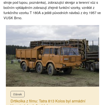
stroje pod lupou, poznámka), zobrazující skrejpr a terenní vůz s
bočním vyklápěním zobrazují zřejmě funkční vzorky, vzniklé z
funkčního vzorku T 180A a ještě původních návěsů z éry 1957 ve
VUSK Brno.
článek
Drtikolka z filmu: Tatra 813 Kolos byl armádní