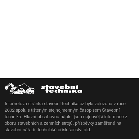
Internetová stránka stavebni-technika.cz byla založena v roce
2002 spolu s tišteným stejnojmenným časopisem Stavební
technika. Hlavní obsahovou náplní jsou nejnovější informace z
oboru stavebních a zemních strojů, příspěvky zaměřené na
stavební nářadí, technické příslušenství atd.