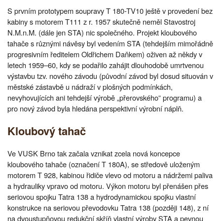
S prvním prototypem soupravy T 180-TV10 ještě v provedení bez
kabiny s motorem T111 z r. 1957 skutečně neměl Stavostroj
N.M.n.M. (dále jen STA) nic společného. Projekt kloubového
tahače s různými návěsy byl vedením STA (tehdejším mimořádně
progresivním ředitelem Oldřichem Daňkem) oživen až někdy v
letech 1959–60, kdy se podařilo zahájit dlouhodobě umrtvenou
výstavbu tzv. nového závodu (původní závod byl dosud situován v
městské zástavbě u nádraží v plošných podmínkách,
nevyhovujících ani tehdejší výrobě „přerovského” programu) a
pro nový závod byla hledána perspektivní výrobní náplň.
Kloubový tahač
Ve VUSK Brno tak začala vznikat zcela nová koncepce
kloubového tahače (označení T 180A), se středově uloženým
motorem T 928, kabinou řidiče vlevo od motoru a nádržemi paliva
a hydrauliky vpravo od motoru. Výkon motoru byl přenášen přes
seriovou spojku Tatra 138 a hydrodynamickou spojku vlastní
konstrukce na seriovou převodovku Tatra 138 (později 148), z ní
na dvoustupňovou redukční skříň vlastní výroby STA a pevnou