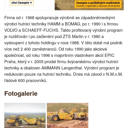
Firma od r. 1968 spolupracuje výrobně se západoněmeckými
výrobci hutnicí techniky HAMM a BOMAG, po r. 1990 i s firmou
VOLVO a SCHAEFF-FUCHS. Takto profilovaný výrobní program
je rozšiřován i po začlenění pod ZTS Martin v r. 1980 a
vystoupení z tohoto holdingu v roce 1988. V této době má podnik
více než 2 400 zaměstnanců. Od roku 1990 jako akciová
společnost, od roku 1996 s majoritním vlastníkem akcií EPIC
Praha, který v r. 2005 prodal firmu švýcarskému výrobci hutnicí
techniky a obaloven AMMANN Langenthal. Výrobní program je
redukován pouze na hutnicí techniku. Dnes má závod v N.M.n.M.
řádově 600 pracovníků.
Fotogalerie