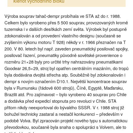
klenot východního bloku
Výroba souprav tahač-dempr probíhala ve STA až do r. 1988.
Celkem bylo vyrobeno přes 5 500 souprav, provozovaných kromě
tuzemska i v dalších desítkách zemí světa. Výrobek byl postupně
zdokonalován a od provedení vlastního designu (současně se
zvýšením výkonu motoru T 928) někdy v r. 1966 přeznačen na T
200. V 80. letech byl např. zaveden pneumatický posilovač spojky,
posilovač řazení, pneumatiky původně sovětské provenience o
rozměru 21×28 byly pro určité trhy nahrazovány pneumatikami
Goodear 26,5×29, stroj byl opatřen centrálním mazáním, do tropů
byla dodávána dvojitá střecha atp. Souběžně byl zdokonalován i
dempr s novým označením D10.1. Největší koncentrace souprav
byla v Rumunsku (řádově 600 strojů), Číně, Egyptě, Maďarsku,
Brazilii atd. Pro zajímavost – bylo vyrobeno 40 souprav pro Chile
a dodávka před expedicí stopnuta pro revoluci v Chile. STA
přitom nikdy neexportoval do bývalého SSSR. V r. 1988 stroj již
bohužel technicky zastaral a nestačil konkurenci – především v
podobě Volva. Byl zpracován projekt nového typu s automatickou
převodovkou, současně byla snaha o spolupráci s Volvem, ale to