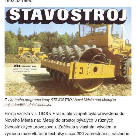
1992 až 1996.
Z výrobního programu firmy STAVOSTROJ Nové Město nad Metují je
nejznámější hutnicí technika.
Firma vznikla v r. 1948 v Praze, ale vzápětí byla převedena do
Nového Města nad Metují do prostor bývalých 3 různých
živnostnických provozoven. Začínala s vlastním vývojem a
výrobou malé vibrační techniky s cca 200 zaměstnanci, následně