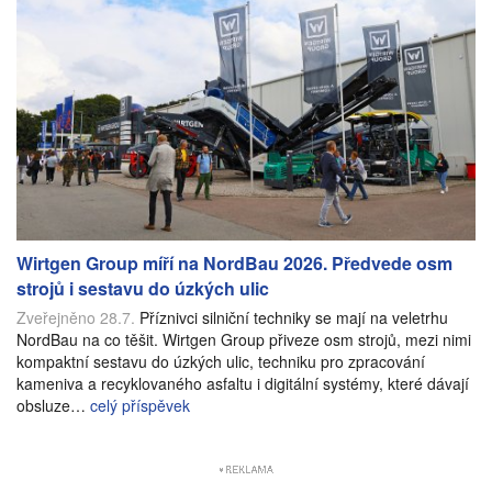
Wirtgen Group míří na NordBau 2026. Předvede osm
strojů i sestavu do úzkých ulic
Zveřejněno 28.7.
Příznivci silniční techniky se mají na veletrhu
NordBau na co těšit. Wirtgen Group přiveze osm strojů, mezi nimi
kompaktní sestavu do úzkých ulic, techniku pro zpracování
kameniva a recyklovaného asfaltu i digitální systémy, které dávají
obsluze…
celý příspěvek