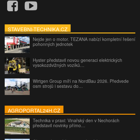
STAVEBNI-TECHNIKA.CZ
Nejde jen o motor. TEZANA nabízí kompletní řešení
pohonných jednotek
Hyster představil novou generaci elektrických
vysokozdvižných vozíků…
Wirtgen Group míří na NordBau 2026. Předvede
osm strojů i sestavu do…
AGROPORTAL24H.CZ
Technika v praxi: Vinařský den v Nechorách
představil novinky přímo…