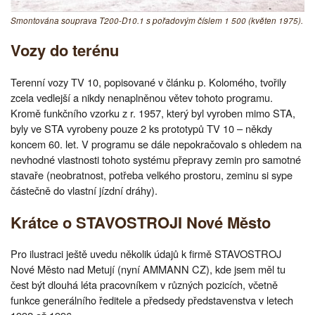
Smontována souprava T200-D10.1 s pořadovým číslem 1 500 (květen 1975).
Vozy do terénu
Terenní vozy TV 10, popisované v článku p. Kolomého, tvořily
zcela vedlejší a nikdy nenaplněnou větev tohoto programu.
Kromě funkčního vzorku z r. 1957, který byl vyroben mimo STA,
byly ve STA vyrobeny pouze 2 ks prototypů TV 10 – někdy
koncem 60. let. V programu se dále nepokračovalo s ohledem na
nevhodné vlastnosti tohoto systému přepravy zemin pro samotné
stavaře (neobratnost, potřeba velkého prostoru, zeminu si sype
částečně do vlastní jízdní dráhy).
Krátce o STAVOSTROJI Nové Město
Pro ilustraci ještě uvedu několik údajů k firmě STAVOSTROJ
Nové Město nad Metují (nyní AMMANN CZ), kde jsem měl tu
čest být dlouhá léta pracovníkem v různých pozicích, včetně
funkce generálního ředitele a předsedy představenstva v letech