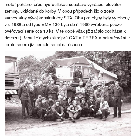
motor poháněl přes hydraulickou soustavu vynášecí elevátor
zeminy, ukládané do korby. V obou případech šlo o zcela
samostatný vývoj konstruktéry STA. Oba prototypy byly vyrobeny
v r. 1988 a od typu SME 130 byla do r. 1990 vyrobena pouze
ověřovací serie cca 10 ks. V té době však již začalo docházet k
dovozu ( třeba i ojetých) skrejprů CAT a TEREX a pokračování v
tomto směru již nemělo šanci na úspěch.