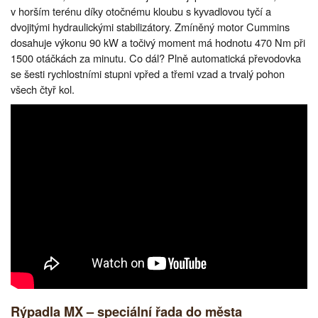
v horším terénu díky otočnému kloubu s kyvadlovou tyčí a
dvojitými hydraulickými stabilizátory. Zmíněný motor Cummins
dosahuje výkonu 90 kW a točivý moment má hodnotu 470 Nm při
1500 otáčkách za minutu. Co dál? Plně automatická převodovka
se šesti rychlostními stupni vpřed a třemi vzad a trvalý pohon
všech čtyř kol.
Rýpadla MX – speciální řada do města