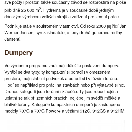
své počty i prostor, takže současný závod se rozprostírá na ploše
2
přibližně 25 000 m
. Hydrema je v současné době jediným
dánským výrobcem velkých strojů a zařízení pro zemní práce.
Podnik je stále v soukromém vlastnictví. Od roku 2000 jej řídí Jan
Werner Jansen, syn zakladatele, a tedy druhá generace rodiny
Jansenů.
Dumpery
Ve výrobním programu zaujímají důležité postavení dumpery.
Vyrábí se dva typy: ty kompaktní si poradí i v omezeném
prostoru, mají stabilní podvozek a poradí si i v těžším terénu.
Hodí se například pro práci na stavbách nebo při výstavbě silnic.
Druhou kategorií jsou terénní sklápěče. Ty jsou robustnější a
uplatní se tak při zemních pracích, nejlépe jim svědčí měkké a
blátivé terény. Kategorie kompaktních dumperů je zastoupena
modely 707G a 707G Power+ a většími 912G, 912GS a 912HM.