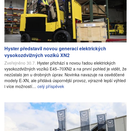
Hyster představil novou generaci elektrických
vysokozdvižných vozíků XN2
Zveřejněno 30.7.
Hyster přichází s novou řadou elektrických
vysokozdvižných vozíků E45–70XN2 a na první pohled je vidět, že
nezůstalo jen u drobných úprav. Novinka navazuje na osvědčené
modely E-XN, ale přidává úspornější provoz, výrazně lepší výhled
i více možností…
celý příspěvek