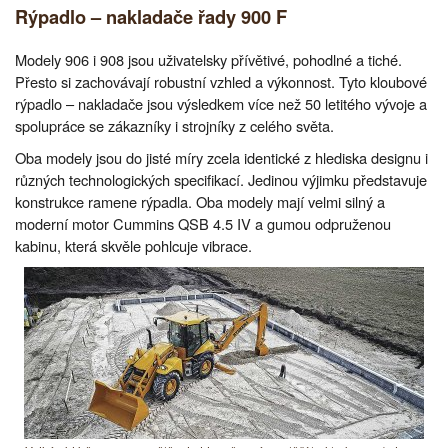
Rýpadlo – nakladače řady 900 F
Modely 906 i 908 jsou uživatelsky přívětivé, pohodlné a tiché.
Přesto si zachovávají robustní vzhled a výkonnost. Tyto kloubové
rýpadlo – nakladače jsou výsledkem více než 50 letitého vývoje a
spolupráce se zákazníky i strojníky z celého světa.
Oba modely jsou do jisté míry zcela identické z hlediska designu i
různých technologických specifikací. Jedinou výjimku představuje
konstrukce ramene rýpadla. Oba modely mají velmi silný a
moderní motor Cummins QSB 4.5 IV a gumou odpruženou
kabinu, která skvěle pohlcuje vibrace.