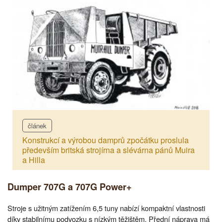
článek
Konstrukcí a výrobou damprů zpočátku proslula
především britská strojírna a slévárna pánů Muira
a Hilla
Dumper 707G a 707G Power+
Stroje s užitným zatížením 6,5 tuny nabízí kompaktní vlastnosti
díky stabilnímu podvozku s nízkým těžištěm. Přední náprava má