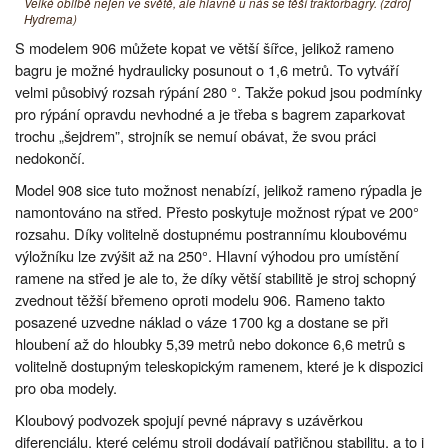
Velké oblibě nejen ve světě, ale hlavně u nás se těší traktorbagry. (zdroj
Hydrema)
S modelem 906 můžete kopat ve větší šířce, jelikož rameno
bagru je možné hydraulicky posunout o 1,6 metrů. To vytváří
velmi působivý rozsah rýpání 280 °. Takže pokud jsou podmínky
pro rýpání opravdu nevhodné a je třeba s bagrem zaparkovat
trochu „šejdrem”, strojník se nemuí obávat, že svou práci
nedokončí.
Model 908 sice tuto možnost nenabízí, jelikož rameno rýpadla je
namontováno na střed. Přesto poskytuje možnost rýpat ve 200°
rozsahu. Díky volitelně dostupnému postrannímu kloubovému
výložníku lze zvýšit až na 250°. Hlavní výhodou pro umístění
ramene na střed je ale to, že díky větší stabilitě je stroj schopný
zvednout těžší břemeno oproti modelu 906. Rameno takto
posazené uzvedne náklad o váze 1700 kg a dostane se při
hloubení až do hloubky 5,39 metrů nebo dokonce 6,6 metrů s
volitelně dostupným teleskopickým ramenem, které je k dispozici
pro oba modely.
Kloubový podvozek spojují pevné nápravy s uzávěrkou
diferenciálu, které celému stroji dodávají patřičnou stabilitu, a to i