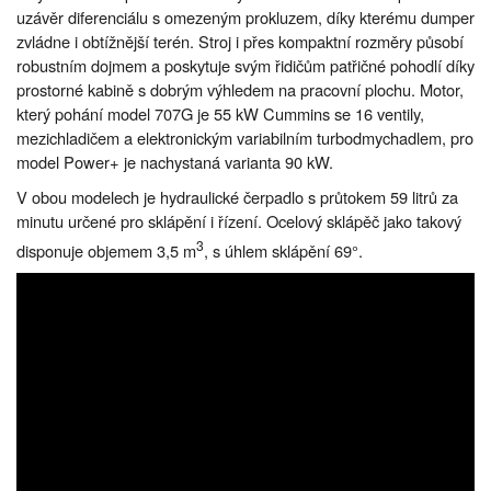
uzávěr diferenciálu s omezeným prokluzem, díky kterému dumper
zvládne i obtížnější terén. Stroj i přes kompaktní rozměry působí
robustním dojmem a poskytuje svým řidičům patřičné pohodlí díky
prostorné kabině s dobrým výhledem na pracovní plochu. Motor,
který pohání model 707G je 55 kW Cummins se 16 ventily,
mezichladičem a elektronickým variabilním turbodmychadlem, pro
model Power+ je nachystaná varianta 90 kW.
V obou modelech je hydraulické čerpadlo s průtokem 59 litrů za
minutu určené pro sklápění i řízení. Ocelový sklápěč jako takový
3
disponuje objemem 3,5 m
, s úhlem sklápění 69°.