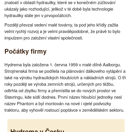
znalostí v oblasti hydrauliky, které se v konečném zúčtování
ukázaly jako rozhodující, jelikož v té době byla technologie
hydrauliky stále jen v prvopočátcích.
Později převzal vedení malé továrny, ta pod jeho křídly zažila
velmi rychlý rozvoj a je velmi pravděpodobné, že právě to bylo
impulzem pro založení vlastní společnosti.
Počátky firmy
Hydrema byla založena 1. června 1959 v malé dílně Aalborgu.
Strojírenská firma se podílela na plánování dálkového vytápění a
také na výrobu hydraulických hloubících a nákladních strojů. O tři
roky později se výroba zemních strojů, určených pro těžbu,
odtrhla od zbytku firmy a přemístila se do nových prostor ve
Støvringu, kde sídlí dodnes. První název hloubící jednotky nesl
název Phantom a byl montován na nové i ojeté podvozky
traktoru, aby vyhověl rostoucí poptávce v zemědělském sektoru.
Hydrema v Česku