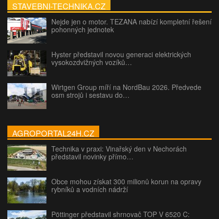
STAVEBNI-TECHNIKA.CZ
Nejde jen o motor. TEZANA nabízí kompletní řešení
pohonných jednotek
Hyster představil novou generaci elektrických
vysokozdvižných vozíků…
Wirtgen Group míří na NordBau 2026. Předvede
osm strojů i sestavu do…
AGROPORTAL24H.CZ
Technika v praxi: Vinařský den v Nechorách
představil novinky přímo…
Obce mohou získat 300 milionů korun na opravy
rybníků a vodních nádrží
Pöttinger představil shrnovač TOP V 6520 C: