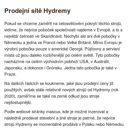
Prodejní sítě Hydremy
Pokud se chceme zaměřit na celosvětovém pokrytí těchto strojů,
vidíme, že nejvíce poboček společnosti najdeme v Evropě, a to s
největší četností ve Skandinávii. Nechybí ale ani dvě pobočky v
Německu a jedna ve Francii nebo Velké Británii. Mimo Evropu je
výrobní pobočka pouze v americké Georgii. Půjčovny a servisní
místa už jsou daleko rozšířenější po celém světě. Tyto pobočky
nacházíme na celém východním pobřeží USA, v Austrálii,
Japonsku, a dokonce i Grónsku. Jedna tato pobočka je také v
Praze.
Na dalších řádcích se koukneme, jaké jsou prodejní ceny již
použitých, avšak stále relativně nových strojů od Hydremy (rok
2020), zaměříme se také na země odkud jsou stroje
nejdostupnější.
Podle webové stránky mascus, kde je možné inzerovat a
následně prodávat stavební a jiné stroje je patrné, že nejvíce
strojů Hydremy se momentálně prodává v Polsku nebo Německu.