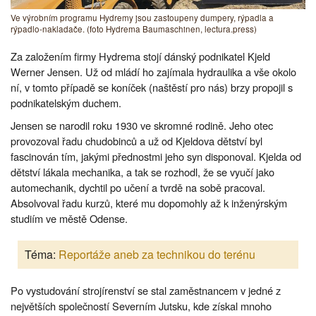
Ve výrobním programu Hydremy jsou zastoupeny dumpery, rýpadla a
rýpadlo-nakladače. (foto Hydrema Baumaschinen, lectura.press)
Za založením firmy Hydrema stojí dánský podnikatel Kjeld
Werner Jensen. Už od mládí ho zajímala hydraulika a vše okolo
ní, v tomto případě se koníček (naštěstí pro nás) brzy propojil s
podnikatelským duchem.
Jensen se narodil roku 1930 ve skromné rodině. Jeho otec
provozoval řadu chudobinců a už od Kjeldova dětství byl
fascinován tím, jakými přednostmi jeho syn disponoval. Kjelda od
dětství lákala mechanika, a tak se rozhodl, že se vyučí jako
automechanik, dychtil po učení a tvrdě na sobě pracoval.
Absolvoval řadu kurzů, které mu dopomohly až k inženýrským
studiím ve městě Odense.
Téma:
Reportáže aneb za technikou do terénu
Po vystudování strojírenství se stal zaměstnancem v jedné z
největších společností Severním Jutsku, kde získal mnoho