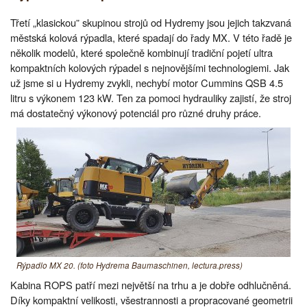
Třetí „klasickou” skupinou strojů od Hydremy jsou jejich takzvaná
městská kolová rýpadla, které spadají do řady MX. V této řadě je
několik modelů, které společně kombinují tradiční pojetí ultra
kompaktních kolových rýpadel s nejnovějšími technologiemi. Jak
už jsme si u Hydremy zvykli, nechybí motor Cummins QSB 4.5
litru s výkonem 123 kW. Ten za pomoci hydrauliky zajistí, že stroj
má dostatečný výkonový potenciál pro různé druhy práce.
Rýpadlo MX 20. (foto Hydrema Baumaschinen, lectura.press)
Kabina ROPS patří mezi největší na trhu a je dobře odhlučněná.
Díky kompaktní velikosti, všestrannosti a propracované geometrii