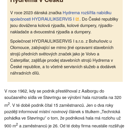
V roce 2023 dánská značka
Hydrema rozšířila nabídku
společnosti HYDRAULIKSERVIS I
. Do České republiky
jsou dovážena kolová rýpadla, kolové dumpery, rýpadlo-
nakladače a dvoucestná rýpadla a dumpery.
Společnost HYDRAULIKSERVIS I s.r.o. z Bohuňovic u
Olomouce, zabývající se mimo jiné opravami stavebních
strojů předních světových značek jako je Volvo a
Caterpillar, zajišťuje prodej stavebních strojů Hydrema v
České republice, a to včetně servisních služeb a dodávek
náhradních dílů.
V roce 1962, kdy se podnik přestěhoval z Aalborgu do
současného sídla ve Støvringu se výrobní hala rozrostla na 320
2
m
. V té době podnik čítal 15 zaměstnanců. Jen o dva roky
později informoval místní novinový článek s titulkem „Technická
pohádka ve Støvringu” o tom, že podniková hala má rozlohu už
2
900 m
a zaměstnanců je 26. Od té doby firma neustále rozšiřuje