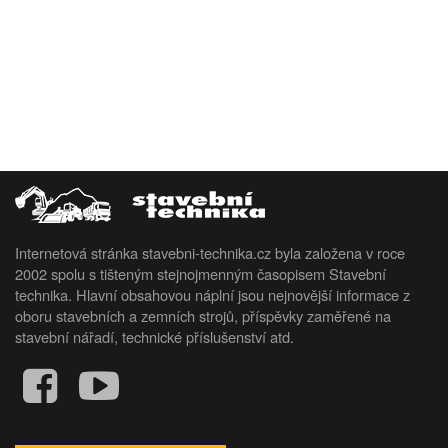
Internetová stránka stavebni-technika.cz byla založena v roce
2002 spolu s tišteným stejnojmenným časopisem Stavební
technika. Hlavní obsahovou náplní jsou nejnovější informace z
oboru stavebních a zemních strojů, příspěvky zaměřené na
stavební nářadí, technické příslušenství atd.