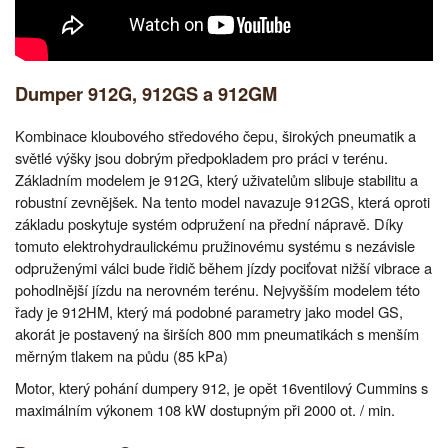
Dumper 912G, 912GS a 912GM
Kombinace kloubového středového čepu, širokých pneumatik a
světlé výšky jsou dobrým předpokladem pro práci v terénu.
Základním modelem je 912G, který uživatelům slibuje stabilitu a
robustní zevnějšek. Na tento model navazuje 912GS, která oproti
základu poskytuje systém odpružení na přední nápravě. Díky
tomuto elektrohydraulickému pružinovému systému s nezávisle
odpruženými válci bude řidič během jízdy pociťovat nižší vibrace a
pohodlnější jízdu na nerovném terénu. Nejvyšším modelem této
řady je 912HM, který má podobné parametry jako model GS,
akorát je postavený na širších 800 mm pneumatikách s menším
měrným tlakem na půdu (85 kPa)
Motor, který pohání dumpery 912, je opět 16ventilový Cummins s
maximálním výkonem 108 kW dostupným při 2000 ot. / min.