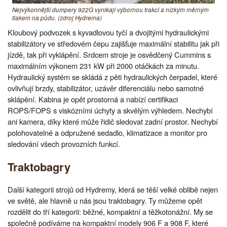
Nejvýkonnější dumpery 922G vynikají výbornou trakcí a nízkým měrným
tlakem na půdu. (zdroj Hydrema)
Kloubový podvozek s kyvadlovou tyčí a dvojitými hydraulickými
stabilizátory ve středovém čepu zajišťuje maximální stabilitu jak při
jízdě, tak při vyklápění. Srdcem stroje je osvědčený Cummins s
maximálním výkonem 231 kW při 2000 otáčkách za minutu.
Hydraulický systém se skládá z pěti hydraulických čerpadel, které
ovlivňují brzdy, stabilizátor, uzávěr diferenciálu nebo samotné
sklápění. Kabina je opět prostorná a nabízí certifikaci
ROPS/FOPS s viskózními úchyty a skvělým výhledem. Nechybí
ani kamera, díky které může řidič sledovat zadní prostor. Nechybí
polohovatelné a odpružené sedadlo, klimatizace a monitor pro
sledování všech provozních funkcí.
Traktobagry
Další kategorii strojů od Hydremy, která se těší velké oblibě nejen
ve světě, ale hlavně u nás jsou traktobagry. Ty můžeme opět
rozdělit do tří kategorii: běžné, kompaktní a těžkotonážní. My se
společně podíváme na kompaktní modely 906 F a 908 F, které