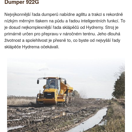
Dumper 922G
Nejvýkonnější řada dumperů nabídne agilitu a trakci s rekordně
nízkým měrným tlakem na půdu a řadou inteligentních funkcí. To
je dosud nejkomplexnější řada sklápěčů od Hydremy. Stroj je
primárně určen pro přepravu v náročném terénu. Jeho dlouhá
životnost a spolehlivost je přesně to, co byste od nejvyšší řady
sklápěče Hydrema očekávali.