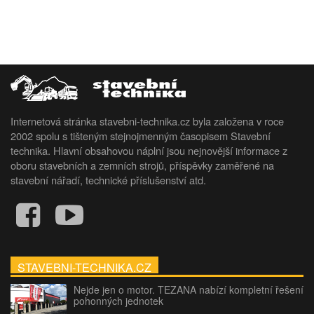
Internetová stránka stavebni-technika.cz byla založena v roce
2002 spolu s tišteným stejnojmenným časopisem Stavební
technika. Hlavní obsahovou náplní jsou nejnovější informace z
oboru stavebních a zemních strojů, příspěvky zaměřené na
stavební nářadí, technické příslušenství atd.
STAVEBNI-TECHNIKA.CZ
Nejde jen o motor. TEZANA nabízí kompletní řešení
pohonných jednotek