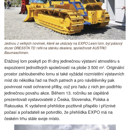
Jednou z velkých novinek, které se ukázaly na EXPO Lesní lom, byl pásový
dozer DRESSTA TD 16N na stánku dealera, společnosti AUSTRO
Baumaschinen.
Etážový lom poskytl po tři dny jedinečnou výstavní atmosféru s
expozicemi jednotlivých společností na ploše 3 500 m². Originální
prostor zahloubeného lomu si také vyžádal rozmístění výstavních
míst do několika řad na třech patrech a pro návštěvníky pak
povinnost nosit ochranné přilby, což pro řadu z nich jen podtrhlo
jedinečnou povahu akce. Během 13. ročníku se úspěšně
prezentovali vystavovatelé z Česka, Slovenska, Polska a
Rakouska. K vydařené přehlídce pozitivně přispělo i příznivé
počasí a pořadateli se potvrdilo, že přehlídka EXPO má na
českém trhu stále svoje místo.