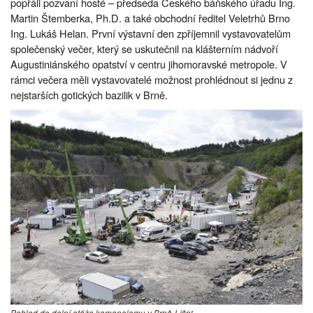
popřáli pozvaní hosté – předseda Českého báňského úřadu Ing.
Martin Štemberka, Ph.D. a také obchodní ředitel Veletrhů Brno
Ing. Lukáš Helan. První výstavní den zpříjemnil vystavovatelům
společenský večer, který se uskutečnil na klášterním nádvoří
Augustiniánského opatství v centru jihomoravské metropole. V
rámci večera měli vystavovatelé možnost prohlédnout si jednu z
nejstarších gotických bazilik v Brně.
Pohled do dolní etáže kamenolomu v Brně-Líšni.