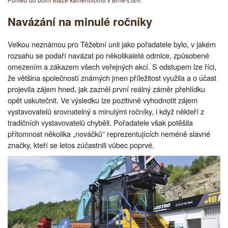
Navázání na minulé ročníky
Velkou neznámou pro Těžební unii jako pořadatele bylo, v jakém
rozsahu se podaří navázat po několikaleté odmlce, způsobené
omezením a zákazem všech veřejných akcí. S odstupem lze říci,
že většina společností známých jmen příležitost využila a o účast
projevila zájem hned, jak zazněl první reálný záměr přehlídku
opět uskutečnit. Ve výsledku lze pozitivně vyhodnotit zájem
vystavovatelů srovnatelný s minulými ročníky, i když někteří z
tradičních vystavovatelů chyběli. Pořadatele však potěšila
přítomnost několika „nováčků” reprezentujících neméně slavné
značky, kteří se letos zúčastnili vůbec poprvé.