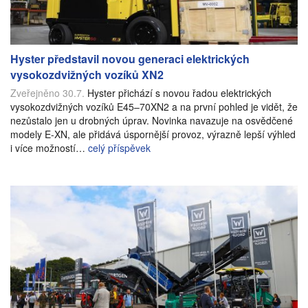
Hyster představil novou generaci elektrických
vysokozdvižných vozíků XN2
Zveřejněno 30.7.
Hyster přichází s novou řadou elektrických
vysokozdvižných vozíků E45–70XN2 a na první pohled je vidět, že
nezůstalo jen u drobných úprav. Novinka navazuje na osvědčené
modely E-XN, ale přidává úspornější provoz, výrazně lepší výhled
i více možností…
celý příspěvek