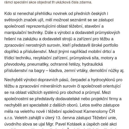
rámci speciální akce objednat tři ukázková čísla zdarma.
Kdo si nenechal přehlídku novinek od předních českých i
světových značek ujít, měl možnost seznámit se se zástupci
společností reprezentujícími oblast těžební, stavební a
manipulační techniky. Dále s výrobci a dodavateli průmyslových
řešení na zakázku a dodavateli strojů a zařízení pro těžbu a
zpracování nerostných surovin, kteří představili široké portfolio
doplňků a příslušenství. Mezi jinými například mobilní drticí a
třídicí techniku, recyklační zařízení, průmyslová síta, motory a
převodovky, pneumatiky, ochranné řetězy, hydraulická
příslušenství na bagry – kladiva, zemní vrtáky, demoliční nůžky aj.
Nechyběli výrobci dopravních pásů, čerpadel a hydrocyklonů pro
těžbu a zpracování minerálních surovin či společnosti orientující
se na oblast vážicích systémů pro obchod a průmysl. Mezi
společnostmi se představily dodavatelské nebo projekční firmy a
nechyběli ani specialisté z dalších oborů. Letos svého zástupce
měla na veletrhu nově i těžební společnost Kamenolomy ČR
s.r.o. Veletrh zahájili v úterý 13. června zástupci Těžební unie,
úvodního slova se ujal Mgr. Pavel Kotásek a úspěch celé akci