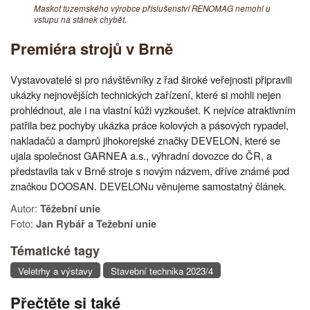
Maskot tuzemského výrobce příslušenství RENOMAG nemohl u
vstupu na stánek chybět.
Premiéra strojů v Brně
Vystavovatelé si pro návštěvníky z řad široké veřejnosti připravili
ukázky nejnovějších technických zařízení, které si mohli nejen
prohlédnout, ale i na vlastní kůži vyzkoušet. K nejvíce atraktivním
patřila bez pochyby ukázka práce kolových a pásových rypadel,
nakladačů a damprů jihokorejské značky DEVELON, které se
ujala společnost GARNEA a.s., výhradní dovozce do ČR, a
představila tak v Brně stroje s novým názvem, dříve známé pod
značkou DOOSAN. DEVELONu věnujeme samostatný článek.
Autor:
Těžební unie
Foto:
Jan Rybář a Težební unie
Tématické tagy
Veletrhy a výstavy
Stavební technika 2023/4
Přečtěte si také