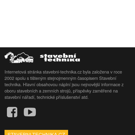
Internetová stránka stavebni-technika.cz byla založena v roce
2002 spolu s tišteným stejnojmenným časopisem Stavební
technika. Hlavní obsahovou náplní jsou nejnovější informace z
oboru stavebních a zemních strojů, příspěvky zaměřené na
stavební nářadí, technické příslušenství atd.
STAVEBNI-TECHNIKA.CZ