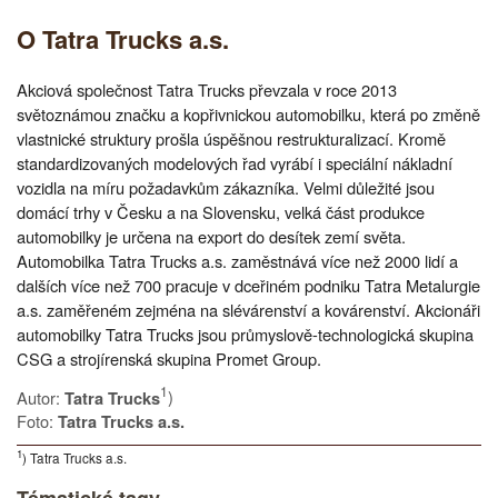
O Tatra Trucks a.s.
Akciová společnost Tatra Trucks převzala v roce 2013
světoznámou značku a kopřivnickou automobilku, která po změně
vlastnické struktury prošla úspěšnou restrukturalizací. Kromě
standardizovaných modelových řad vyrábí i speciální nákladní
vozidla na míru požadavkům zákazníka. Velmi důležité jsou
domácí trhy v Česku a na Slovensku, velká část produkce
automobilky je určena na export do desítek zemí světa.
Automobilka Tatra Trucks a.s. zaměstnává více než 2000 lidí a
dalších více než 700 pracuje v dceřiném podniku Tatra Metalurgie
a.s. zaměřeném zejména na slévárenství a kovárenství. Akcionáři
automobilky Tatra Trucks jsou průmyslově-technologická skupina
CSG a strojírenská skupina Promet Group.
1
Autor:
)
Tatra Trucks
Foto:
Tatra Trucks a.s.
1
) Tatra Trucks a.s.