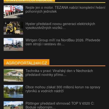
Nejde jen o motor. TEZANA nabízí kompletní řešení
pohonných jednotek
Hyster představil novou generaci elektrických
vysokozdvižných vozíků…
Wirtgen Group míří na NordBau 2026. Předvede
osm strojů i sestavu do…
AGROPORTAL24H.CZ
Technika v praxi: Vinařský den v Nechorách
představil novinky přímo…
Obce mohou získat 300 milionů korun na opravy
rybníků a vodních nádrží
Pöttinger představil shrnovač TOP V 6520 C:
Boduje výborným…