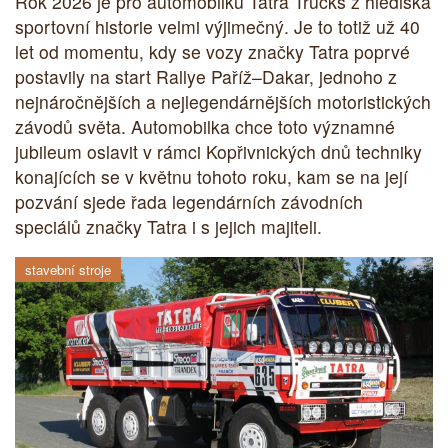
Rok 2026 je pro automobilku Tatra Trucks z hlediska
sportovní historie velmi výjimečný. Je to totiž už 40
let od momentu, kdy se vozy značky Tatra poprvé
postavily na start Rallye Paříž–Dakar, jednoho z
nejnáročnějších a nejlegendárnějších motoristických
závodů světa. Automobilka chce toto významné
jubileum oslavit v rámci Kopřivnických dnů techniky
konajících se v květnu tohoto roku, kam se na její
pozvání sjede řada legendárních závodních
speciálů značky Tatra i s jejich majiteli.
stavební stroje