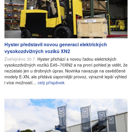
Hyster představil novou generaci elektrických
vysokozdvižných vozíků XN2
Zveřejněno 30.7.
Hyster přichází s novou řadou elektrických
vysokozdvižných vozíků E45–70XN2 a na první pohled je vidět, že
nezůstalo jen u drobných úprav. Novinka navazuje na osvědčené
modely E-XN, ale přidává úspornější provoz, výrazně lepší výhled
i více možností…
celý příspěvek