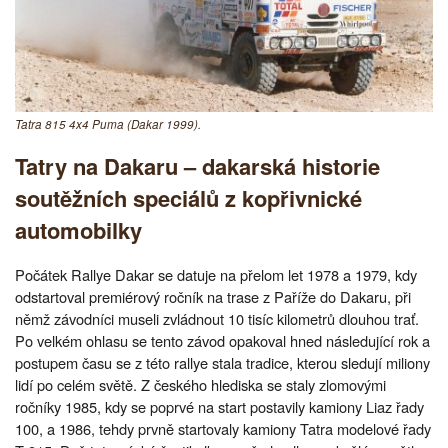
Tatra 815 4x4 Puma (Dakar 1999).
Tatry na Dakaru – dakarská historie
soutěžních speciálů z kopřivnické
automobilky
Počátek Rallye Dakar se datuje na přelom let 1978 a 1979, kdy
odstartoval premiérový ročník na trase z Paříže do Dakaru, při
němž závodníci museli zvládnout 10 tisíc kilometrů dlouhou trať.
Po velkém ohlasu se tento závod opakoval hned následující rok a
postupem času se z této rallye stala tradice, kterou sledují miliony
lidí po celém světě. Z českého hlediska se staly zlomovými
ročníky 1985, kdy se poprvé na start postavily kamiony Liaz řady
100, a 1986, tehdy prvně startovaly kamiony Tatra modelové řady