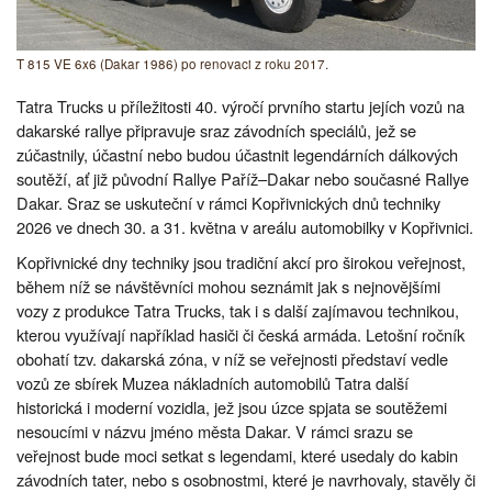
T 815 VE 6x6 (Dakar 1986) po renovaci z roku 2017.
Tatra Trucks u příležitosti 40. výročí prvního startu jejích vozů na
dakarské rallye připravuje sraz závodních speciálů, jež se
zúčastnily, účastní nebo budou účastnit legendárních dálkových
soutěží, ať již původní Rallye Paříž–Dakar nebo současné Rallye
Dakar. Sraz se uskuteční v rámci Kopřivnických dnů techniky
2026 ve dnech 30. a 31. května v areálu automobilky v Kopřivnici.
Kopřivnické dny techniky jsou tradiční akcí pro širokou veřejnost,
během níž se návštěvníci mohou seznámit jak s nejnovějšími
vozy z produkce Tatra Trucks, tak i s další zajímavou technikou,
kterou využívají například hasiči či česká armáda. Letošní ročník
obohatí tzv. dakarská zóna, v níž se veřejnosti představí vedle
vozů ze sbírek Muzea nákladních automobilů Tatra další
historická i moderní vozidla, jež jsou úzce spjata se soutěžemi
nesoucími v názvu jméno města Dakar. V rámci srazu se
veřejnost bude moci setkat s legendami, které usedaly do kabin
závodních tater, nebo s osobnostmi, které je navrhovaly, stavěly či