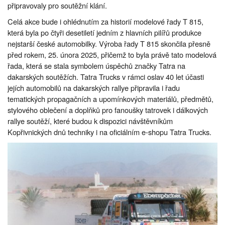
připravovaly pro soutěžní klání.
Celá akce bude i ohlédnutím za historií modelové řady T 815,
která byla po čtyři desetiletí jedním z hlavních pilířů produkce
nejstarší české automobilky. Výroba řady T 815 skončila přesně
před rokem, 25. února 2025, přičemž to byla právě tato modelová
řada, která se stala symbolem úspěchů značky Tatra na
dakarských soutěžích. Tatra Trucks v rámci oslav 40 let účasti
jejích automobilů na dakarských rallye připravila i řadu
tematických propagačních a upomínkových materiálů, předmětů,
stylového oblečení a doplňků pro fanoušky tatrovek i dálkových
rallye soutěží, které budou k dispozici návštěvníkům
Kopřivnických dnů techniky i na oficiálním e-shopu Tatra Trucks.