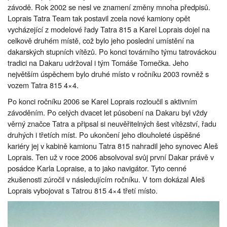
závodě. Rok 2002 se nesl ve znamení změny mnoha předpisů.
Loprais Tatra Team tak postavil zcela nové kamiony opět
vycházející z modelové řady Tatra 815 a Karel Loprais dojel na
celkově druhém místě, což bylo jeho poslední umístění na
dakarských stupních vítězů. Po konci továrního týmu tatrováckou
tradici na Dakaru udržoval i tým Tomáše Tomečka. Jeho
největším úspěchem bylo druhé místo v ročníku 2003 rovněž s
vozem Tatra 815 4×4.
Po konci ročníku 2006 se Karel Loprais rozloučil s aktivním
závoděním. Po celých dvacet let působení na Dakaru byl vždy
věrný značce Tatra a připsal si neuvěřitelných šest vítězství, řadu
druhých i třetích míst. Po ukončení jeho dlouholeté úspěšné
kariéry jej v kabině kamionu Tatra 815 nahradil jeho synovec Aleš
Loprais. Ten už v roce 2006 absolvoval svůj první Dakar právě v
posádce Karla Lopraise, a to jako navigátor. Tyto cenné
zkušenosti zúročil v následujícím ročníku. V tom dokázal Aleš
Loprais vybojovat s Tatrou 815 4×4 třetí místo.