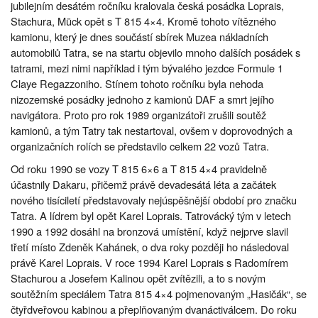
jubilejním desátém ročníku kralovala česká posádka Loprais,
Stachura, Mück opět s T 815 4×4. Kromě tohoto vítězného
kamionu, který je dnes součástí sbírek Muzea nákladních
automobilů Tatra, se na startu objevilo mnoho dalších posádek s
tatrami, mezi nimi například i tým bývalého jezdce Formule 1
Claye Regazzoniho. Stínem tohoto ročníku byla nehoda
nizozemské posádky jednoho z kamionů DAF a smrt jejího
navigátora. Proto pro rok 1989 organizátoři zrušili soutěž
kamionů, a tým Tatry tak nestartoval, ovšem v doprovodných a
organizačních rolích se představilo celkem 22 vozů Tatra.
Od roku 1990 se vozy T 815 6×6 a T 815 4×4 pravidelně
účastnily Dakaru, přičemž právě devadesátá léta a začátek
nového tisíciletí představovaly nejúspěšnější období pro značku
Tatra. A lídrem byl opět Karel Loprais. Tatrovácký tým v letech
1990 a 1992 dosáhl na bronzová umístění, když nejprve slavil
třetí místo Zdeněk Kahánek, o dva roky později ho následoval
právě Karel Loprais. V roce 1994 Karel Loprais s Radomírem
Stachurou a Josefem Kalinou opět zvítězili, a to s novým
soutěžním speciálem Tatra 815 4×4 pojmenovaným „Hasičák“, se
čtyřdveřovou kabinou a přeplňovaným dvanáctiválcem. Do roku