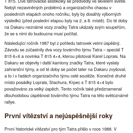
T 815. Dvě tatrovácké šestikolky se předvedly ve skvělém světle.
Nebýt nezaviněných problémů a organizačního chaosu v
posledních etapách onoho ročníku, byly by dosáhly výborných
výsledků (před poslední etapou byly na 2. a 8. místě). Do té doby
na Dakaru neznámé vozy značky Tatra ukázaly svým soupeřům,
že se s nimi do budoucna musí počítat.
Následující ročník 1987 byl z pohledu tatrovek velmi úspěšný.
Závodu se zúčastnily dva vozy továrního týmu Tatra – speciál T
815 6×6 a novinka T 815 4×4, kterou pilotoval Karel Loprais. Na
Dakaru se objevily i další kamiony značky Tatra, které vyslaly
zahraniční týmy, a od té doby se počet tater na Dakaru zvyšoval,
a to i v řadách organizačního týmu celé soutěže. Konečné druhé
místo posádky Loprais, Stachura, Krpec s T 815 4×4 bylo
považováno za velký úspěch. Tento ročník také předznamenal
dlouhodobou úspěšnost továrního týmu Tatra na této světoznámé
rallye.
První vítězství a nejúspěšnější roky
První historické vítězství pro tým Tatra přišlo v roce 1988. V