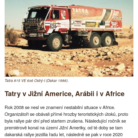
Tatra 815 VE 6x6 Ostrý-I (Dakar 1986).
Tatry v Jižní Americe, Arábii i v Africe
Rok 2008 se nesl ve znamení nestabilní situace v Africe.
Organizátoři se obávali přímé hrozby teroristických útoků, proto
byla rallye pár dní před startem zrušena. Následující ročník se
premiérově konal na území Jižní Ameriky, od té doby se tam
dakarská rallye jezdila řadu let, následně se pak v roce 2020