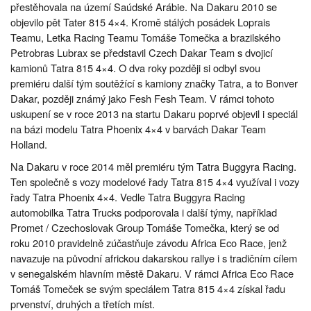
přestěhovala na území Saúdské Arábie. Na Dakaru 2010 se
objevilo pět Tater 815 4×4. Kromě stálých posádek Loprais
Teamu, Letka Racing Teamu Tomáše Tomečka a brazilského
Petrobras Lubrax se představil Czech Dakar Team s dvojicí
kamionů Tatra 815 4×4. O dva roky později si odbyl svou
premiéru další tým soutěžící s kamiony značky Tatra, a to Bonver
Dakar, později známý jako Fesh Fesh Team. V rámci tohoto
uskupení se v roce 2013 na startu Dakaru poprvé objevil i speciál
na bázi modelu Tatra Phoenix 4×4 v barvách Dakar Team
Holland.
Na Dakaru v roce 2014 měl premiéru tým Tatra Buggyra Racing.
Ten společně s vozy modelové řady Tatra 815 4×4 využíval i vozy
řady Tatra Phoenix 4×4. Vedle Tatra Buggyra Racing
automobilka Tatra Trucks podporovala i další týmy, například
Promet / Czechoslovak Group Tomáše Tomečka, který se od
roku 2010 pravidelně zúčastňuje závodu Africa Eco Race, jenž
navazuje na původní africkou dakarskou rallye i s tradičním cílem
v senegalském hlavním městě Dakaru. V rámci Africa Eco Race
Tomáš Tomeček se svým speciálem Tatra 815 4×4 získal řadu
prvenství, druhých a třetích míst.