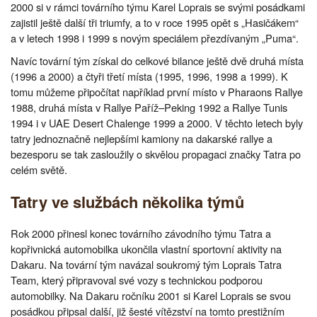
2000 si v rámci továrního týmu Karel Loprais se svými posádkami
zajistil ještě další tři triumfy, a to v roce 1995 opět s „Hasičákem“
a v letech 1998 i 1999 s novým speciálem přezdívaným „Puma“.
Navíc tovární tým získal do celkové bilance ještě dvě druhá místa
(1996 a 2000) a čtyři třetí místa (1995, 1996, 1998 a 1999). K
tomu můžeme připočítat například první místo v Pharaons Rallye
1988, druhá místa v Rallye Paříž–Peking 1992 a Rallye Tunis
1994 i v UAE Desert Chalenge 1999 a 2000. V těchto letech byly
tatry jednoznačně nejlepšími kamiony na dakarské rallye a
bezesporu se tak zasloužily o skvělou propagaci značky Tatra po
celém světě.
Tatry ve službách několika týmů
Rok 2000 přinesl konec továrního závodního týmu Tatra a
kopřivnická automobilka ukončila vlastní sportovní aktivity na
Dakaru. Na tovární tým navázal soukromý tým Loprais Tatra
Team, který připravoval své vozy s technickou podporou
automobilky. Na Dakaru ročníku 2001 si Karel Loprais se svou
posádkou připsal další, již šesté vítězství na tomto prestižním