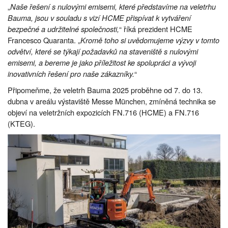
„
Naše řešení s nulovými emisemi, které představíme na veletrhu
Bauma, jsou v souladu s vizí HCME přispívat k vytváření
bezpečné a udržitelné společnosti,
“ říká prezident HCME
Francesco Quaranta. „
Kromě toho si uvědomujeme výzvy v tomto
odvětví, které se týkají požadavků na staveniště s nulovými
emisemi, a bereme je jako příležitost ke spolupráci a vývoji
inovativních řešení pro naše zákazníky.
“
Připomeňme, že veletrh Bauma 2025 proběhne od 7. do 13.
dubna v areálu výstaviště Messe München, zmíněná technika se
objeví na veletržních expozicích FN.716 (HCME) a FN.716
(KTEG).