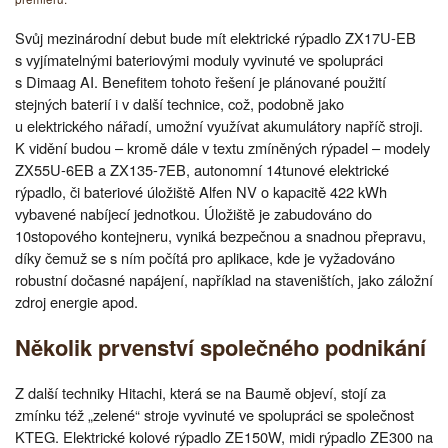
Svůj mezinárodní debut bude mít elektrické rýpadlo ZX17U-EB
s vyjímatelnými bateriovými moduly vyvinuté ve spolupráci
s Dimaag AI. Benefitem tohoto řešení je plánované použití
stejných baterií i v další technice, což, podobně jako
u elektrického nářadí, umožní využívat akumulátory napříč stroji.
K vidění budou – kromě dále v textu zmíněných rýpadel – modely
ZX55U-6EB a ZX135-7EB, autonomní 14tunové elektrické
rýpadlo, či bateriové úložiště Alfen NV o kapacitě 422 kWh
vybavené nabíjecí jednotkou. Úložiště je zabudováno do
10stopového kontejneru, vyniká bezpečnou a snadnou přepravu,
díky čemuž se s ním počítá pro aplikace, kde je vyžadováno
robustní dočasné napájení, například na staveništích, jako záložní
zdroj energie apod.
Několik prvenství společného podnikání
Z další techniky Hitachi, která se na Baumě objeví, stojí za
zmínku též „zelené“ stroje vyvinuté ve spolupráci se společnost
KTEG. Elektrické kolové rýpadlo ZE150W, midi rýpadlo ZE300 na