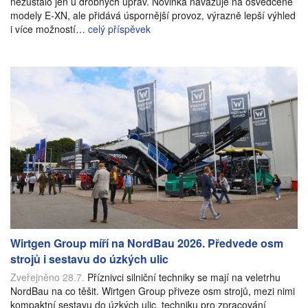
nezůstalo jen u drobných úprav. Novinka navazuje na osvědčené
modely E-XN, ale přidává úspornější provoz, výrazně lepší výhled
i více možností…
celý příspěvek
Wirtgen Group míří na NordBau 2026. Předvede osm
strojů i sestavu do úzkých ulic
Zveřejněno 28.7.
Příznivci silniční techniky se mají na veletrhu
NordBau na co těšit. Wirtgen Group přiveze osm strojů, mezi nimi
kompaktní sestavu do úzkých ulic, techniku pro zpracování