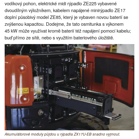
vodíkový pohon, elektrické midi rýpadlo ZE225 vybavené
dvoudílným výložníkem, kabelem napájené minirýpadlo ZE17
doplní působivý model ZE85, který je vybaven novou baterií se
zvýšenou kapacitou. Dodejme, že tato osmitunka s výkonem
45 kW může využívat kromě baterií též napájení pomocí kabelu;
buď přímo ze sítě, nebo s využitím bateriového úložiště.
Akumulátorové moduly půjdou u rýpadla ZX17U-EB snadno vyjmout.