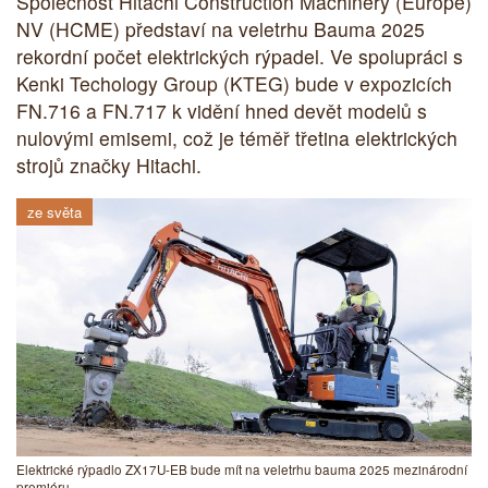
Společnost Hitachi Construction Machinery (Europe)
NV (HCME) představí na veletrhu Bauma 2025
rekordní počet elektrických rýpadel. Ve spolupráci s
Kenki Techology Group (KTEG) bude v expozicích
FN.716 a FN.717 k vidění hned devět modelů s
nulovými emisemi, což je téměř třetina elektrických
strojů značky Hitachi.
ze světa
Elektrické rýpadlo ZX17U-EB bude mít na veletrhu bauma 2025 mezinárodní
premiéru.