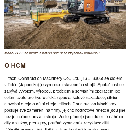
Model ZE85 se ukáže s novou baterií se zvýšenou kapacitou.
O HCM
Hitachi Construction Machinery Co., Ltd. (TSE: 6305) se sídlem
v Tokiu (Japonsko) je výrobcem stavebních strojů. Společnost se
zabývá vývojem, výrobou, prodejem a servisními operacemi po
celém světě pro hydraulická rypadla, kolové nakladače, silniční
stavební stroje a důlní stroje. Hitachi Construction Machinery
posiluje své zaměření na firmy, jejichž hodnotové řetězce jsou jiné
než jen prodej nových strojů. Vedle prodeje jsou důležité náhradní
díly a služby, pronájmy, použité vybavení a recyklace dílů.
Důležité je využívání digitálních technologií k poskytování