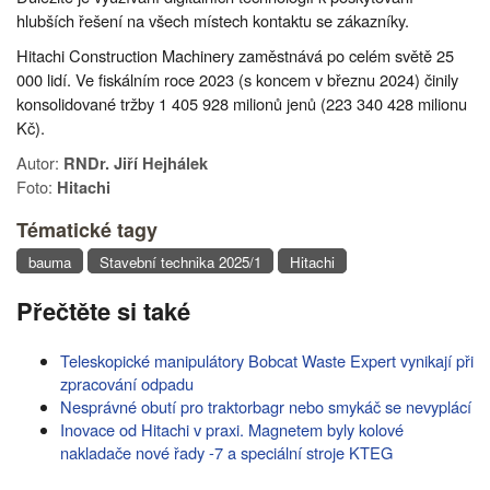
hlubších řešení na všech místech kontaktu se zákazníky.
Hitachi Construction Machinery zaměstnává po celém světě 25
000 lidí. Ve fiskálním roce 2023 (s koncem v březnu 2024) činily
konsolidované tržby 1 405 928 milionů jenů (223 340 428 milionu
Kč).
Autor:
RNDr. Jiří Hejhálek
Foto:
Hitachi
Tématické tagy
bauma
Stavební technika 2025/1
Hitachi
Přečtěte si také
Teleskopické manipulátory Bobcat Waste Expert vynikají při
zpracování odpadu
Nesprávné obutí pro traktorbagr nebo smykáč se nevyplácí
Inovace od Hitachi v praxi. Magnetem byly kolové
nakladače nové řady -7 a speciální stroje KTEG