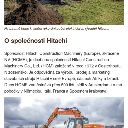
Na baumě bude k vidění rekordní počet elektrických rýpadel Hitachi.
O společnosti Hitachi
Společnost Hitachi Construction Machinery (Europe), zkráceně
NV (HCME), je dceřinou společností Hitachi Construction
Machinery Co., Ltd. (HCM) založené v roce 1972 v Oosterhoutu,
Nizozemsko. Je odpovědná za výrobu, prodej a marketing
stavebních strojů Hitachi v celé Evropě, částech Afriky a Izraeli.
Dnes HCME zaměstnává přes 500 lidí, sídlí v Amsterdamu a má
pobočky v Německu, Itálii, Francii a Spojeném království.