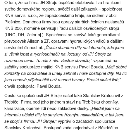
O tom, že se firma JH Stroje úspěšně etablovala i za hranicemi
svého domovského regionu, svědčí další zákazník – společnost
KNB servis, s.r.o., ze západočeského kraje, se sídlem v obci
Plešnice. Doménou firmy jsou opravy starších čelních nakladačů
KNB 250, nicméně servisují i řadu dalších osvědčených strojů
(UNC, DH, Zetor aj.). Společnost se zabývá také generálkami
převodovek Allison a ZF, opravami hydraulických válců a dalšími
servisními činnostmi. „
Často sháníme díly na internetu, kde jsme
si všimli lopat a rychloupínačů na ‚locusty' od JH Stroje za
rozumnou cenu. To nás k nim vlastně dovedlo,
” vzpomíná na
začátky spolupráce majitel KNB servisu Pavel Bouda. „
Mají dobré
kontakty na dodavatele a umějí sehnat i hůře dostupné díly. Navíc
jsou cenově přijatelnější než mnohé bazary. Prostě slušní lidé,
”
chválí spolupráci Pavel Bouda.
Cestu ke společnosti JH Stroje našel také Stanislav Kratochvíl z
Třebíče. Firma pod jeho jménem staví na Třebíčsku chodníky,
kanalizace, opěrné zdi nebo základové desky. „
Hledal jsem na
internetu nějaké díly ke smykem řízeným nakladačům, a tak jsem
se spojil s firmou JH Stroje,
” vypráví o začátcích spolupráce
Stanislav Kratochvíl. Postupně začal objednávat z Bězděčína