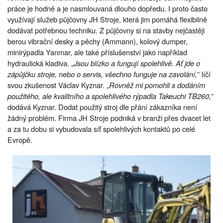
práce je hodně a je nasmlouvaná dlouho dopředu. I proto často
využívají služeb půjčovny JH Stroje, která jim pomáhá flexibilně
dodávat potřebnou techniku. Z půjčovny si na stavby nejčastěji
berou vibrační desky a pěchy (Ammann), kolový dumper,
minirýpadla Yanmar, ale také příslušenství jako například
hydraulická kladiva. „
Jsou blízko a fungují spolehlivě. Ať jde o
zápůjčku stroje, nebo o servis, všechno funguje na zavolání,
” líčí
svou zkušenost Václav Kyznar. „
Rovněž mi pomohli s dodáním
použitého, ale kvalitního a spolehlivého rýpadla Takeuchi TB260,
”
dodává Kyznar. Dodat použitý stroj dle přání zákazníka není
žádný problém. Firma JH Stroje podniká v branži přes dvacet let
a za tu dobu si vybudovala síť spolehlivých kontaktů po celé
Evropě.