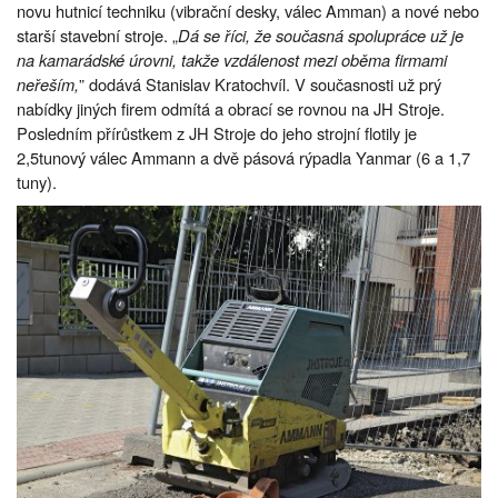
novu hutnicí techniku (vibrační desky, válec Amman) a nové nebo
starší stavební stroje. „
Dá se říci, že současná spolupráce už je
na kamarádské úrovni, takže vzdálenost mezi oběma firmami
neřeším,
” dodává Stanislav Kratochvíl. V současnosti už prý
nabídky jiných firem odmítá a obrací se rovnou na JH Stroje.
Posledním přírůstkem z JH Stroje do jeho strojní flotily je
2,5tunový válec Ammann a dvě pásová rýpadla Yanmar (6 a 1,7
tuny).