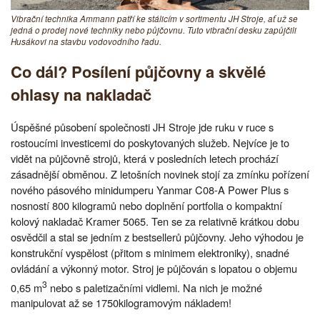
Vibrační technika Ammann patří ke stálicím v sortimentu JH Stroje, ať už se
jedná o prodej nové techniky nebo půjčovnu. Tuto vibrační desku zapůjčili
Husákovi na stavbu vodovodního řadu.
Co dál? Posílení půjčovny a skvělé
ohlasy na nakladač
Úspěšné působení společnosti JH Stroje jde ruku v ruce s
rostoucími investicemi do poskytovaných služeb. Nejvíce je to
vidět na půjčovně strojů, která v posledních letech prochází
zásadnější obměnou. Z letošních novinek stojí za zmínku pořízení
nového pásového minidumperu Yanmar C08-A Power Plus s
nosností 800 kilogramů nebo doplnění portfolia o kompaktní
kolový nakladač Kramer 5065. Ten se za relativně krátkou dobu
osvědčil a stal se jedním z bestsellerů půjčovny. Jeho výhodou je
konstrukční vyspělost (přitom s minimem elektroniky), snadné
ovládání a výkonný motor. Stroj je půjčován s lopatou o objemu
3
0,65 m
nebo s paletizačními vidlemi. Na nich je možné
manipulovat až se 1750kilogramovým nákladem!