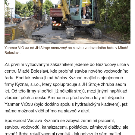
Yanmar ViO 33 od JH Stroje nasazený na stavbu vodovodního řadu v Mladé
Boleslavi.
Za prvním vytipovaným zákazníkem jedeme do Bezručovy ulice v
centru Mladé Boleslavi, kde probíhá stavba nového vodovodního
řadu. Pod taktovkou ji má Václav Kyznar, majitel stejnojmenné
firmy Kyznar, s.r.o., který spolupracuje s JH Stroje zhruba sedm
let. Od této firmy si pořídil již několik strojů, mezi jinými například
vibrační pěch a desku Ammann a před dvěma lety minirýpadlo
Yanmar ViO33 (bylo dodáno spolu s hydraulickým kladivem), jež
máme možnost vidět přímo na stavbě v akci.
Společnost Václava Kyznara se zabývá zemními pracemi,
stavbou vodovodů, kanalizacemi, pokládkou zámkové dlažby, ale
rovněž třeba rekultivacemi rybníků. Jak potvrzuje sám majitel,