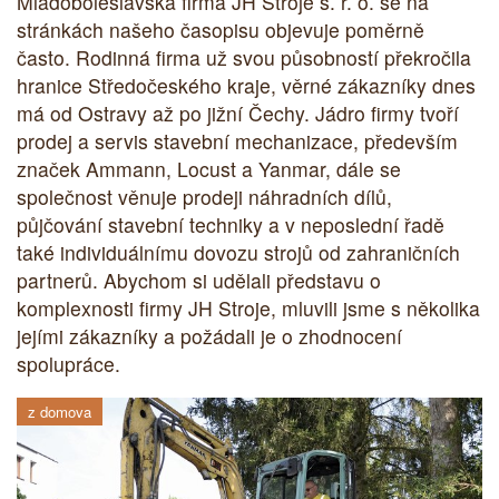
Mladoboleslavská firma JH Stroje s. r. o. se na
stránkách našeho časopisu objevuje poměrně
často. Rodinná firma už svou působností překročila
hranice Středočeského kraje, věrné zákazníky dnes
má od Ostravy až po jižní Čechy. Jádro firmy tvoří
prodej a servis stavební mechanizace, především
značek Ammann, Locust a Yanmar, dále se
společnost věnuje prodeji náhradních dílů,
půjčování stavební techniky a v neposlední řadě
také individuálnímu dovozu strojů od zahraničních
partnerů. Abychom si udělali představu o
komplexnosti firmy JH Stroje, mluvili jsme s několika
jejími zákazníky a požádali je o zhodnocení
spolupráce.
z domova