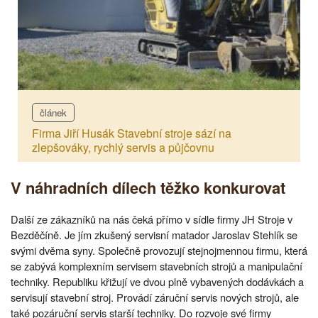
článek
Firma Jiří Husák Stavební stroje sází na
zlepšováky, rychlý servis a půjčovnu
V náhradních dílech těžko konkurovat
Další ze zákazníků na nás čeká přímo v sídle firmy JH Stroje v
Bezděčíně. Je jím zkušený servisní matador Jaroslav Stehlík se
svými dvěma syny. Společně provozují stejnojmennou firmu, která
se zabývá komplexním servisem stavebních strojů a manipulační
techniky. Republiku křižují ve dvou plně vybavených dodávkách a
servisují stavební stroj. Provádí záruční servis nových strojů, ale
také pozáruční servis starší techniky. Do rozvoje své firmy