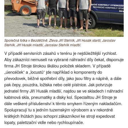
Společná fotka v Bezděčíně. Zleva Jiří Stehlík, Jiří Husák starší, Jaroslav
Stehlík, Jiří Husák mladší, Jaroslav Stehlík mladší.
V případě servisních zásahů v terénu je nejdůležitější rychlost.
Aby zákazníci nemuseli na vybrané náhradní díly čekat, disponuje
firma JH Stroje širokou škálou položek skladem. V případě
„úencéček” a „locustů” jde například o komponenty do
převodovek, běžné spotřební díly, jako jsou filtry a náplně, a dále
pak čepy, pouzdra, ložiska nebo celé pístnice. Jak potvrzuje
jednatel firmy Jiří Husák mladší, najdou se ve skladech i náhradní
kabinová skla, pneumatiky a disky kol. Specialitou JH Stroje je
dále veškeré příslušenství k těmto smykem řízeným nakladačům.
Spolupracují tu s jedním tuzemským výrobcem a v rekordně
krátkých lhůtách jsou schopni zákazníkovi ke stroji expedovat
lopaty, paletizační vidle nebo rychloupínače.