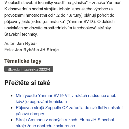
V oblasti stavební techniky vsadili na „klasiku” – značku Yanmar.
K dosavadním sedmi strojům tohoto japonského výrobce (s
provozními hmotnostmi od 1,2 do 4,6 tuny) plánují pořídit do
půjčovny ještě jednu „osmnáctku” (Yanmar SV18). O dalších
novinkách se dozvíte prostřednictvím facebookové stránky
Stavební techniky.
Autor:
Jan Rybář
Foto:
Jan Rybář a JH Stroje
Tématické tagy
Stavební technika 2022/4
Přečtěte si také
Minirýpadlo Yanmar SV19 VT v rukách nadšence aneb
když je bagrování koníčkem
Půjčovna strojů Zeppelin CZ zařadila do své flotily unikátní
pásové dampry
Stroje Ammann v dobrých rukách. Firmu JH Stavební
stroje žene dopředu konkurence