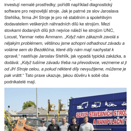
investují nemalé prostředky; pořídili například diagnostický
software pro nejnovější stroje. Jak je patrné ze slov Jaroslava
Stehlíka, firma JH Stroje je pro ně stabilním a spolehlivým
dodavatelem veškerých náhradních dílů ke strojům. Mezi
stovkami dodaných dílů jich nejvíce náleží ke strojům UNC,
Locust, Yanmar nebo Ammann. „
Když nám zákazník zavolá s
nějakým problémem, většinou jsme schopni odhadnout závadu a
voláme sem do Bezděčína, které díly nám mají nachystat k
opravě,
” nastiňuje Jaroslav Stehlík, jak vypadá typická zakázka, a
dodává: „
Když tušíme závadu třeba na převodovce, vezmeme si ji
od JH Stroje celou, a pokud některé díly nevyužijeme, můžeme je
pak vrátit.
” Tato praxe ukazuje, jakou důvěru k sobě oba
podnikatelé mají.