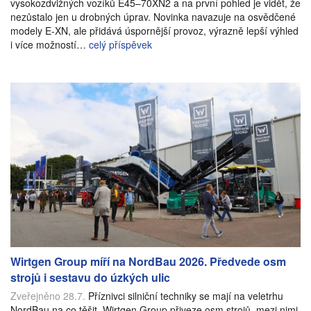
vysokozdvižných vozíků E45–70XN2 a na první pohled je vidět, že
nezůstalo jen u drobných úprav. Novinka navazuje na osvědčené
modely E-XN, ale přidává úspornější provoz, výrazně lepší výhled
i více možností…
celý příspěvek
Wirtgen Group míří na NordBau 2026. Předvede osm
strojů i sestavu do úzkých ulic
Zveřejněno 28.7.
Příznivci silniční techniky se mají na veletrhu
NordBau na co těšit. Wirtgen Group přiveze osm strojů, mezi nimi