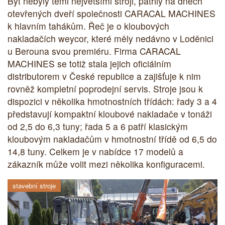
Byť nebyly těmi největšími stroji, patřily na dnech
otevřených dveří společnosti CARACAL MACHINES
k hlavním tahákům. Řeč je o kloubových
nakladačích weycor, které měly nedávno v Loděnici
u Berouna svou premiéru. Firma CARACAL
MACHINES se totiž stala jejich oficiálním
distributorem v České republice a zajišťuje k nim
rovněž kompletní poprodejní servis. Stroje jsou k
dispozici v několika hmotnostních třídách: řady 3 a 4
představují kompaktní kloubové nakladače v tonáži
od 2,5 do 6,3 tuny; řada 5 a 6 patří klasickým
kloubovým nakladačům v hmotnostní třídě od 6,5 do
14,8 tuny. Celkem je v nabídce 17 modelů a
zákazník může volit mezi několika konfiguracemi.
stavební stroje