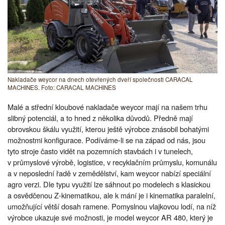
Nakladače weycor na dnech otevřených dveří společnosti CARACAL
MACHINES. Foto: CARACAL MACHINES
Malé a střední kloubové nakladače weycor mají na našem trhu
slibný potenciál, a to hned z několika důvodů. Předně mají
obrovskou škálu využití, kterou ještě výrobce znásobil bohatými
možnostmi konfigurace. Podíváme-li se na západ od nás, jsou
tyto stroje často vidět na pozemních stavbách i v tunelech,
v průmyslové výrobě, logistice, v recyklačním průmyslu, komunálu
a v neposlední řadě v zemědělství, kam weycor nabízí speciální
agro verzi. Dle typu využití lze sáhnout po modelech s klasickou
a osvědčenou Z-kinematikou, ale k mání je i kinematika paralelní,
umožňující větší dosah ramene. Pomyslnou vlajkovou lodí, na níž
výrobce ukazuje své možnosti, je model weycor AR 480, který je