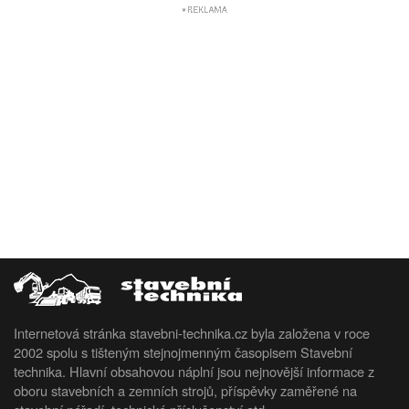
Internetová stránka stavebni-technika.cz byla založena v roce
2002 spolu s tišteným stejnojmenným časopisem Stavební
technika. Hlavní obsahovou náplní jsou nejnovější informace z
oboru stavebních a zemních strojů, příspěvky zaměřené na