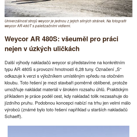
Univerzálnost strojů weycor je jednou z jejich silných stránek. Na fotografii
weycor AR 480T s paletizačními vidlemi.
Weycor AR 480S: všeuměl pro práci
nejen v úzkých uličkách
Další výhody nakladačů weycor si představíme na konkrétním
typu AR 480S s provozní hmotností 6,28 tuny. Označení „S“
odkazuje k verzi s výložníkem umístěným vpředu na otočném
kloubu. Toto řešení je mezi stavbaři poměrně oblíbené, protože
umožňuje nakládat materiál v širokém rozsahu úhlů. Praktickým
příkladem je práce podél cest, kdy nakladač tolik nezasahuje do
jízdního pruhu. Podobnou koncepci nabízí na trhu jen velmi málo
výrobců (známé bylo toto řešení například u starších nakladačů
Schaeff).