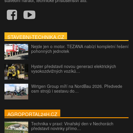
stavební nářadí, technické příslušenství atd.
STAVEBNI-TECHNIKA.CZ
Nejde jen o motor. TEZANA nabízí kompletní řešení
pohonných jednotek
Hyster představil novou generaci elektrických
vysokozdvižných vozíků…
Wirtgen Group míří na NordBau 2026. Předvede
osm strojů i sestavu do…
AGROPORTAL24H.CZ
Technika v praxi: Vinařský den v Nechorách
představil novinky přímo…