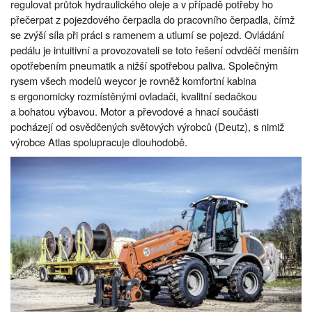
regulovat průtok hydraulického oleje a v případě potřeby ho
přečerpat z pojezdového čerpadla do pracovního čerpadla, čímž
se zvýší síla při práci s ramenem a utlumí se pojezd. Ovládání
pedálu je intuitivní a provozovateli se toto řešení odvděčí menším
opotřebením pneumatik a nižší spotřebou paliva. Společným
rysem všech modelů weycor je rovněž komfortní kabina
s ergonomicky rozmístěnými ovladači, kvalitní sedačkou
a bohatou výbavou. Motor a převodové a hnací součásti
pocházejí od osvědčených světových výrobců (Deutz), s nimiž
výrobce Atlas spolupracuje dlouhodobě.