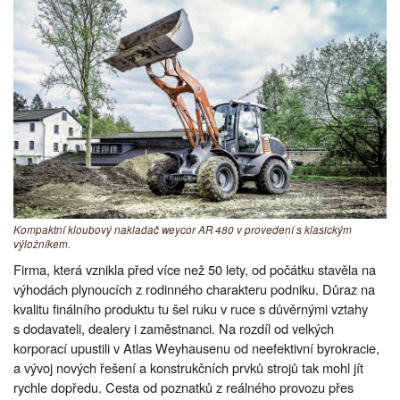
Kompaktní kloubový nakladač weycor AR 480 v provedení s klasickým
výložníkem.
Firma, která vznikla před více než 50 lety, od počátku stavěla na
výhodách plynoucích z rodinného charakteru podniku. Důraz na
kvalitu finálního produktu tu šel ruku v ruce s důvěrnými vztahy
s dodavateli, dealery i zaměstnanci. Na rozdíl od velkých
korporací upustili v Atlas Weyhausenu od neefektivní byrokracie,
a vývoj nových řešení a konstrukčních prvků strojů tak mohl jít
rychle dopředu. Cesta od poznatků z reálného provozu přes