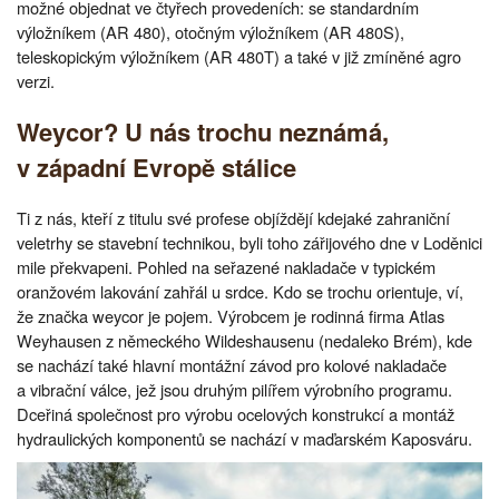
možné objednat ve čtyřech provedeních: se standardním
výložníkem (AR 480), otočným výložníkem (AR 480S),
teleskopickým výložníkem (AR 480T) a také v již zmíněné agro
verzi.
Weycor? U nás trochu neznámá,
v západní Evropě stálice
Ti z nás, kteří z titulu své profese objíždějí kdejaké zahraniční
veletrhy se stavební technikou, byli toho zářijového dne v Loděnici
mile překvapeni. Pohled na seřazené nakladače v typickém
oranžovém lakování zahřál u srdce. Kdo se trochu orientuje, ví,
že značka weycor je pojem. Výrobcem je rodinná firma Atlas
Weyhausen z německého Wildeshausenu (nedaleko Brém), kde
se nachází také hlavní montážní závod pro kolové nakladače
a vibrační válce, jež jsou druhým pilířem výrobního programu.
Dceřiná společnost pro výrobu ocelových konstrukcí a montáž
hydraulických komponentů se nachází v maďarském Kaposváru.