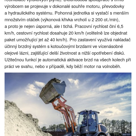
výrobcem se projevuje v dokonalé souhře motoru, převodovky
a hydraulického systému. Pohonná jednotka si vystačí s menším
množstvím otáček (výkonová křivka vrcholí u 2 200 ot./min),
a proto je nejen úsporná, ale i tichá. Pracovní rychlost činí 6,5
km/h, cestovní rychlost dosahuje 20 km/h (volitelně lze objednat
paket umožňující jet až 40 km/h). Pro zastavení využívá nakladač
účinný brzdný systém s kotoučovými brzdami ve vícenásobné
olejové lázni, zajišťující delší životnost a nižší opotřebení disků.
Užitečnou funkcí je automatická aktivace brzd na všech kolech při
práci ve svahu, nebo v případě, kdy běží motor na volnoběh.