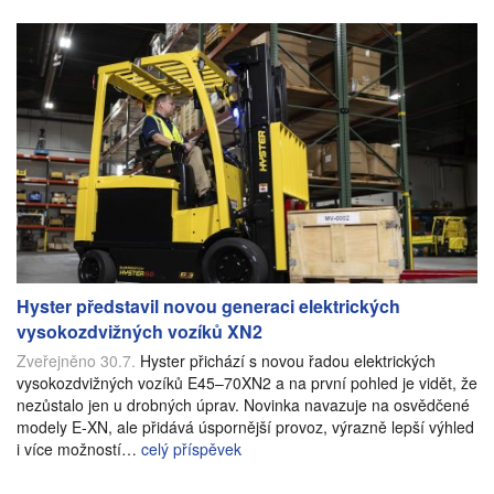
Hyster představil novou generaci elektrických
vysokozdvižných vozíků XN2
Zveřejněno 30.7.
Hyster přichází s novou řadou elektrických
vysokozdvižných vozíků E45–70XN2 a na první pohled je vidět, že
nezůstalo jen u drobných úprav. Novinka navazuje na osvědčené
modely E-XN, ale přidává úspornější provoz, výrazně lepší výhled
i více možností…
celý příspěvek