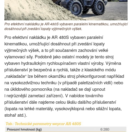
Pro efektivní nakládku je AR 480S vybaven paralelní kinematikou, umožňující
dosáhnout při zvedání lopaty výjimečných výšek.
Pro efektivní nakládku je AR 480S vybaven paralelní
kinematikou, umožňující dosáhnout při zvedání lopaty
výjimečných výšek, a to při současném zachování velké
vylamovací síly. Podobně jako ostatní modely je tento stroj
vybaven hydraulickým rychloupínačem vlastní výroby. Výměna
příslušenství je bezpečná a rychlá, takže z klasického módu
„nakladače“ lze během okamžiku stroj překonfigurovat například
na vysokozdvižnou techniku (v případě paletizačních vidlí) nebo
na úklidového pomocníka (na nakladač se dají upnout
i nejrůznější zametací zařízení). V nabídce továrního
příslušenství dále najdeme celou škálu dalšího příslušenství
(lopata na lehké materiály, vysokovýklopná nebo silážní lopata,
stohař atd.).