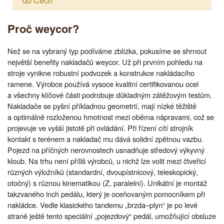
do Čech
Proč weycor?
Než se na vybraný typ podíváme zblízka, pokusíme se shrnout
největší benefity nakladačů weycor. Už při prvním pohledu na
stroje vynikne robustní podvozek a konstrukce nakládacího
ramene. Výrobce používá vysoce kvalitní certifikovanou ocel
a všechny klíčové části podrobuje důkladným zátěžovým testům.
Nakladače se pyšní příkladnou geometrií, mají nízké těžiště
a optimálně rozloženou hmotnost mezi oběma nápravami, což se
projevuje ve vyšší jistotě při ovládání. Při řízení cítí strojník
kontakt s terénem a nakladač mu dává solidní zpětnou vazbu.
Pojezd na příčných nerovnostech usnadňuje středový výkyvný
kloub. Na trhu není příliš výrobců, u nichž lze volit mezi čtveřicí
různých výložníků (standardní, dvoupístnicový, teleskopický,
otočný) s různou kinematikou (Z, paralelní). Unikátní je montáž
takzvaného inch pedálu, který je oceňovaným pomocníkem při
nakládce. Vedle klasického tandemu „brzda–plyn“ je po levé
straně ještě tento speciální „pojezdový“ pedál, umožňující obsluze