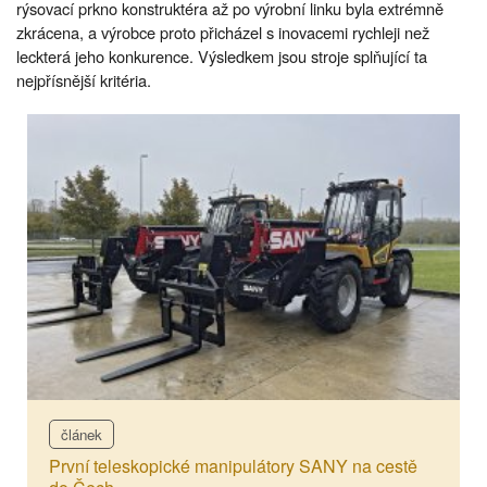
rýsovací prkno konstruktéra až po výrobní linku byla extrémně
zkrácena, a výrobce proto přicházel s inovacemi rychleji než
leckterá jeho konkurence. Výsledkem jsou stroje splňující ta
nejpřísnější kritéria.
článek
První teleskopické manipulátory SANY na cestě