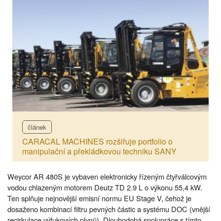
článek
CARACAL MACHINES rozšiřuje portfolio o
manipulační a překládkovou techniku SANY
Weycor AR 480S je vybaven elektronicky řízeným čtyřválcovým
vodou chlazeným motorem Deutz TD 2.9 L o výkonu 55,4 kW.
Ten splňuje nejnovější emisní normu EU Stage V, čehož je
dosaženo kombinací filtru pevných částic a systému DOC (vnější
recirkulace výfukových plynů). Dlouhodobá spolupráce s tímto