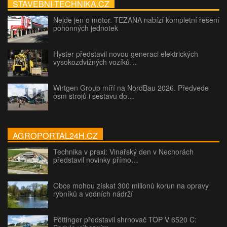
STAVEBNI-TECHNIKA.CZ
Nejde jen o motor. TEZANA nabízí kompletní řešení
pohonných jednotek
Hyster představil novou generaci elektrických
vysokozdvižných vozíků…
Wirtgen Group míří na NordBau 2026. Předvede
osm strojů i sestavu do…
AGROPORTAL24H.CZ
Technika v praxi: Vinařský den v Nechorách
představil novinky přímo…
Obce mohou získat 300 milionů korun na opravy
rybníků a vodních nádrží
Pöttinger představil shrnovač TOP V 6520 C: