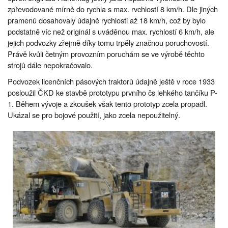
zpřevodované mírně do rychla s max. rvchlostí 8 km/h. Dle jiných
pramenů dosahovaly údajně rychlosti až 18 km/h, což by bylo
podstatně víc než originál s uváděnou max. rychlostí 6 km/h, ale
jejich podvozky zřejmě díky tomu trpěly značnou poruchovostí.
Právě kvůli četným provozním poruchám se ve výrobě těchto
strojů dále nepokračovalo.
Podvozek licenčních pásových traktorů údajně ještě v roce 1933
posloužil ČKD ke stavbě prototypu prvního čs lehkého tančíku P-
1. Během vývoje a zkoušek však tento prototyp zcela propadl.
Ukázal se pro bojové použití, jako zcela nepoužitelný.