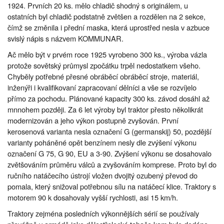
1924. Prvních 20 ks. mělo chladič shodný s originálem, u
ostatních byl chladič podstatně zvětšen a rozdělen na 2 sekce,
čímž se změnila i přední maska, která uprostřed nesla v azbuce
svislý nápis s názvem KOMMUNAR.
Ač mělo být v prvém roce 1925 vyrobeno 300 ks., výroba vázla
protože sovětský průmysl zpočátku trpěl nedostatkem všeho.
Chyběly potřebné přesné obráběcí obráběcí stroje, materiál,
inženýři i kvalifikovaní zapracovaní dělníci a vše se rozvíjelo
přímo za pochodu. Plánované kapacity 300 ks. závod dosáhl až
mnnohem později. Za 6 let výroby byl traktor přesto několikrát
modernizován a jeho výkon postupně zvyšován. První
kerosenová varianta nesla označení G (germanskij) 50, pozdější
varianty poháněné opět benzínem nesly dle zvýšení výkonu
označení G 75, G 90, EU a 3-90. Zvýšení výkonu se dosahovalo
zvětšováním průměru válců a zvyšováním komprese. Proto byl do
ručního natáčecího ústrojí vložen dvojitý ozubený převod do
pomala, který snižoval potřebnou sílu na natáčecí klice. Traktory s
motorem 90 k dosahovaly vyšší rychlosti, asi 15 km/h.
Traktory zejména posledních výkonnějších sérií se používaly