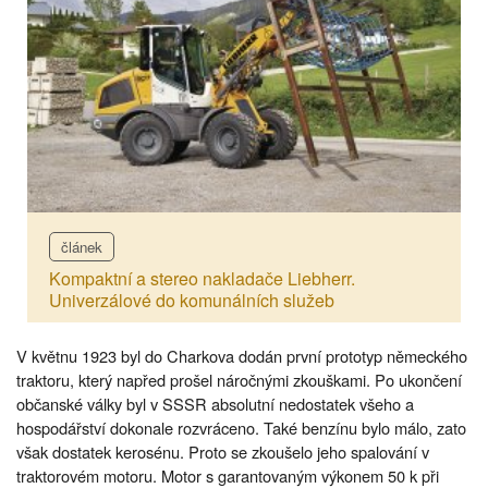
článek
Kompaktní a stereo nakladače Liebherr.
Univerzálové do komunálních služeb
V květnu 1923 byl do Charkova dodán první prototyp německého
traktoru, který napřed prošel náročnými zkouškami. Po ukončení
občanské války byl v SSSR absolutní nedostatek všeho a
hospodářství dokonale rozvráceno. Také benzínu bylo málo, zato
však dostatek kerosénu. Proto se zkoušelo jeho spalování v
traktorovém motoru. Motor s garantovaným výkonem 50 k při