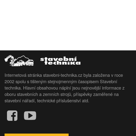
Internetová stránka stavebni-technika.cz byla založena v roce
2002 spolu s tišteným stejnojmenným časopisem Stavební
technika. Hlavní obsahovou náplní jsou nejnovější informace z
oboru stavebních a zemních strojů, příspěvky zaměřené na
stavební nářadí, technické příslušenství atd.