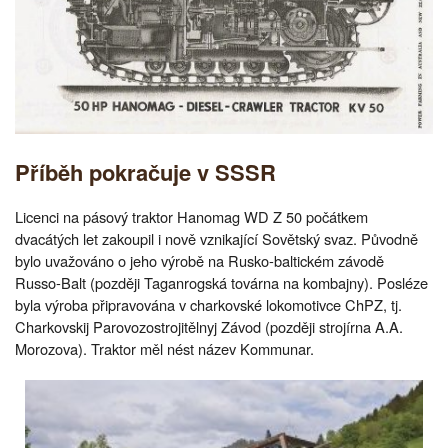
Příběh pokračuje v SSSR
Licenci na pásový traktor Hanomag WD Z 50 počátkem
dvacátých let zakoupil i nově vznikající Sovětský svaz. Původně
bylo uvažováno o jeho výrobě na Rusko-baltickém závodě
Russo-Balt (později Taganrogská továrna na kombajny). Posléze
byla výroba připravována v charkovské lokomotivce ChPZ, tj.
Charkovskij Parovozostrojitělnyj Závod (později strojírna A.A.
Morozova). Traktor měl nést název Kommunar.