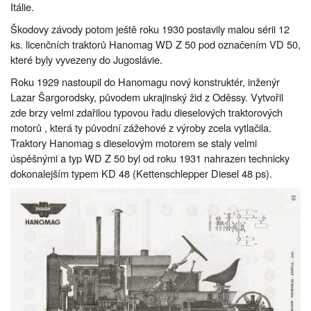
Itálie.
Škodovy závody potom ještě roku 1930 postavily malou sérii 12
ks. licenčních traktorů Hanomag WD Z 50 pod označením VD 50,
které byly vyvezeny do Jugoslávie.
Roku 1929 nastoupil do Hanomagu nový konstruktér, inženýr
Lazar Šargorodsky, původem ukrajinský žid z Oděssy. Vytvořil
zde brzy velmi zdařilou typovou řadu dieselových traktorových
motorů , která ty původní zážehové z výroby zcela vytlačila.
Traktory Hanomag s dieselovým motorem se staly velmi
úspěšnými a typ WD Z 50 byl od roku 1931 nahrazen technicky
dokonalejším typem KD 48 (Kettenschlepper Diesel 48 ps).