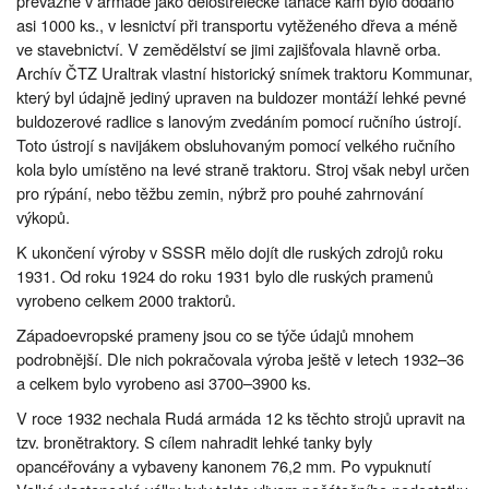
převážně v armádě jako dělostřelecké tahače kam bylo dodáno
asi 1000 ks., v lesnictví při transportu vytěženého dřeva a méně
ve stavebnictví. V zemědělství se jimi zajišťovala hlavně orba.
Archív ČTZ Uraltrak vlastní historický snímek traktoru Kommunar,
který byl údajně jediný upraven na buldozer montáží lehké pevné
buldozerové radlice s lanovým zvedáním pomocí ručního ústrojí.
Toto ústrojí s navijákem obsluhovaným pomocí velkého ručního
kola bylo umístěno na levé straně traktoru. Stroj však nebyl určen
pro rýpání, nebo těžbu zemin, nýbrž pro pouhé zahrnování
výkopů.
K ukončení výroby v SSSR mělo dojít dle ruských zdrojů roku
1931. Od roku 1924 do roku 1931 bylo dle ruských pramenů
vyrobeno celkem 2000 traktorů.
Západoevropské prameny jsou co se týče údajů mnohem
podrobnější. Dle nich pokračovala výroba ještě v letech 1932–36
a celkem bylo vyrobeno asi 3700–3900 ks.
V roce 1932 nechala Rudá armáda 12 ks těchto strojů upravit na
tzv. bronětraktory. S cílem nahradit lehké tanky byly
opancéřovány a vybaveny kanonem 76,2 mm. Po vypuknutí