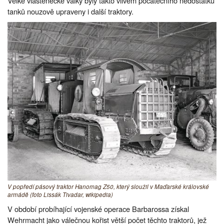
Velké vlastenecké války byly takto vlivem počátečního nedostatku
tanků nouzově upraveny i další traktory.
V popředí pásový traktor Hanomag Z50, který sloužil v Maďarské královské
armádě (foto Lissák Tivadar, wikipedia)
V období probíhající vojenské operace Barbarossa získal
Wehrmacht jako válečnou kořist větší počet těchto traktorů, jež