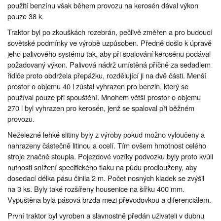
použití benzínu však během provozu na kerosén dával výkon
pouze 38 k.
Traktor byl po zkouškách rozebrán, pečlivě změřen a pro budoucí
sovětské podmínky ve výrobě uzpůsoben. Předně došlo k úpravě
jeho palivového systému tak, aby při spalování kerosénu podával
požadovaný výkon. Palivová nádrž umístěná příčně za sedadlem
řidiče proto obdržela přepážku, rozdělující ji na dvě části. Menší
prostor o objemu 40 l zůstal vyhrazen pro benzin, který se
používal pouze při spouštění. Mnohem větší prostor o objemu
270 l byl vyhrazen pro kerosén, jenž se spaloval při běžném
provozu.
Neželezné lehké slitiny byly z výroby pokud možno vyloučeny a
nahrazeny částečně litinou a ocelí. Tím ovšem hmotnost celého
stroje značně stoupla. Pojezdové vozíky podvozku byly proto kvůli
nutnosti snížení specifického tlaku na půdu prodlouženy, aby
dosedací délka pásu činila 2 m. Počet nosných kladek se zvýšil
na 3 ks. Byly také rozšířeny housenice na šířku 400 mm.
Vypuštěna byla pásová brzda mezi převodovkou a diferenciálem.
První traktor byl vyroben a slavnostně předán uživateli v dubnu