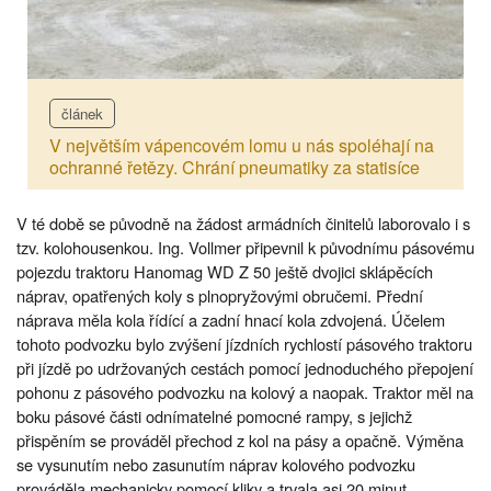
článek
V největším vápencovém lomu u nás spoléhají na
ochranné řetězy. Chrání pneumatiky za statisíce
V té době se původně na žádost armádních činitelů laborovalo i s
tzv. kolohousenkou. Ing. Vollmer připevnil k původnímu pásovému
pojezdu traktoru Hanomag WD Z 50 ještě dvojici sklápěcích
náprav, opatřených koly s plnopryžovými obručemi. Přední
náprava měla kola řídící a zadní hnací kola zdvojená. Účelem
tohoto podvozku bylo zvýšení jízdních rychlostí pásového traktoru
při jízdě po udržovaných cestách pomocí jednoduchého přepojení
pohonu z pásového podvozku na kolový a naopak. Traktor měl na
boku pásové části odnímatelné pomocné rampy, s jejichž
přispěním se prováděl přechod z kol na pásy a opačně. Výměna
se vysunutím nebo zasunutím náprav kolového podvozku
prováděla mechanicky pomocí kliky a trvala asi 20 minut.