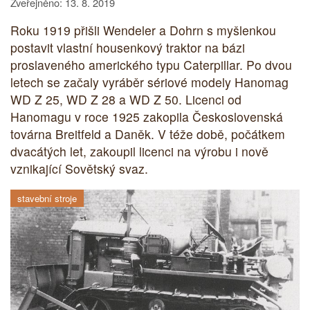
Zveřejněno: 13. 8. 2019
Roku 1919 přišli Wendeler a Dohrn s myšlenkou
postavit vlastní housenkový traktor na bázi
proslaveného amerického typu Caterpillar. Po dvou
letech se začaly vyráběr sériové modely Hanomag
WD Z 25, WD Z 28 a WD Z 50. Licenci od
Hanomagu v roce 1925 zakopila Československá
továrna Breitfeld a Daněk. V téže době, počátkem
dvacátých let, zakoupil licenci na výrobu i nově
vznikající Sovětský svaz.
stavební stroje