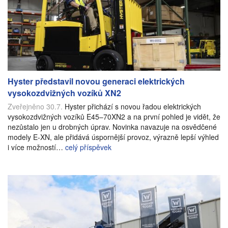
Hyster představil novou generaci elektrických
vysokozdvižných vozíků XN2
Zveřejněno 30.7.
Hyster přichází s novou řadou elektrických
vysokozdvižných vozíků E45–70XN2 a na první pohled je vidět, že
nezůstalo jen u drobných úprav. Novinka navazuje na osvědčené
modely E-XN, ale přidává úspornější provoz, výrazně lepší výhled
i více možností…
celý příspěvek