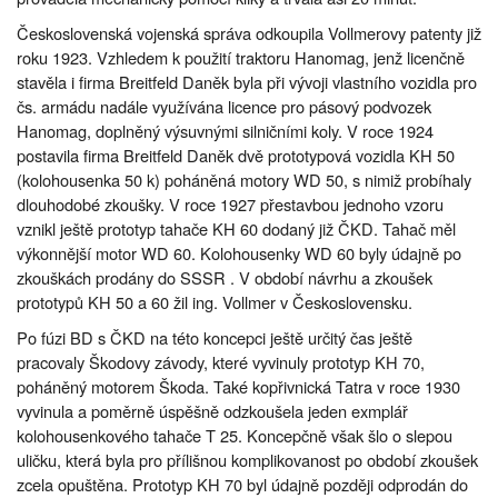
Československá vojenská správa odkoupila Vollmerovy patenty již
roku 1923. Vzhledem k použití traktoru Hanomag, jenž licenčně
stavěla i firma Breitfeld Daněk byla při vývoji vlastního vozidla pro
čs. armádu nadále využívána licence pro pásový podvozek
Hanomag, doplněný výsuvnými silničními koly. V roce 1924
postavila firma Breitfeld Daněk dvě prototypová vozidla KH 50
(kolohousenka 50 k) poháněná motory WD 50, s nimiž probíhaly
dlouhodobé zkoušky. V roce 1927 přestavbou jednoho vzoru
vznikl ještě prototyp tahače KH 60 dodaný již ČKD. Tahač měl
výkonnější motor WD 60. Kolohousenky WD 60 byly údajně po
zkouškách prodány do SSSR . V období návrhu a zkoušek
prototypů KH 50 a 60 žil ing. Vollmer v Československu.
Po fúzi BD s ČKD na této koncepci ještě určitý čas ještě
pracovaly Škodovy závody, které vyvinuly prototyp KH 70,
poháněný motorem Škoda. Také kopřivnická Tatra v roce 1930
vyvinula a poměrně úspěšně odzkoušela jeden exmplář
kolohousenkového tahače T 25. Koncepčně však šlo o slepou
uličku, která byla pro přílišnou komplikovanost po období zkoušek
zcela opuštěna. Prototyp KH 70 byl údajně později odprodán do