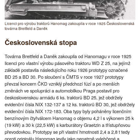
Licenci pro výrobu traktorů Hanomag zakoupila v roce 1925 Československá
továrna Breitfeld a Daněk
Československá stopa
Továrna Breitfeld a Daněk zakoupila od Hanomagu v roce 1925
licenci pro vlastní výrobu pásového traktoru WD Z 25, na jejímž
základě postavila následujícího roku 1926 prototypy označené
BD 25 a BD 30. Po sloučení s ČMTS v roce 1927 prototypy
převzal koncern ČKD vzniklý předchozí fúzí a po menších
změnách ve spolupráci a automobilkou Praga postavil pro
československou armádu 6 ks. traktorů BD 25, jež obdržely
evidenční čísla NIX 132-137 a 12 ks. traktorů BD 30, jež obdržely
evidenční čísla NIX 172-183. Oba typy byly poháněny licenčním
benzínovým čtyřválcem Hanomag o objemu 4,2 l s výkonem 25 k
(19 kW) a 30 k (22,5 kW) s karburátory Graetzin a třístupňovou
převodovkou. Prototypy se při vlastní hmotnosti 2,4 a 2,8 t tedy
oproti originálu Hanomag jevily jako nepatrně vylehčené a