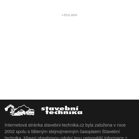
Internetová stránka stavebni-technika.cz byla založena v roce
2002 spolu s tišteným stejnojmenným časopisem Stavební
technika. Hlavní obsahovou náplní jsou nejnovější informace z