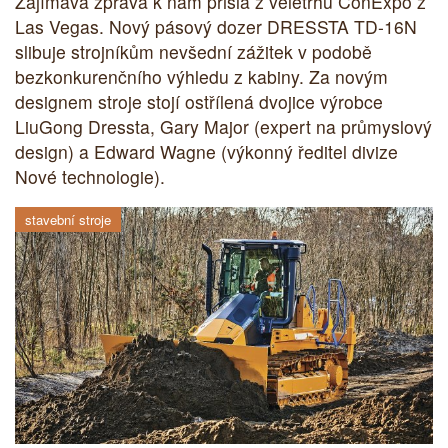
Zajímavá zpráva k nám přišla z veletrhu ConExpo z
Las Vegas. Nový pásový dozer DRESSTA TD-16N
slibuje strojníkům nevšední zážitek v podobě
bezkonkurenčního výhledu z kabiny. Za novým
designem stroje stojí ostřílená dvojice výrobce
LiuGong Dressta, Gary Major (expert na průmyslový
design) a Edward Wagne (výkonný ředitel divize
Nové technologie).
stavební stroje