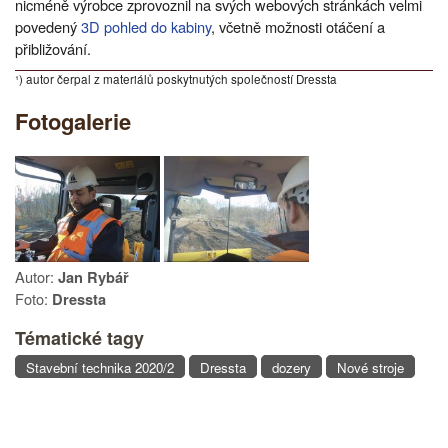
nicméně výrobce zprovoznil na svých webových stránkách velmi
povedený
3D pohled do kabiny
, včetně možnosti otáčení a
přibližování.
¹) autor čerpal z materiálů poskytnutých společností Dressta
Fotogalerie
Autor:
Jan Rybář
Foto:
Dressta
Tématické tagy
Stavební technika 2020/2
Dressta
dozery
Nové stroje