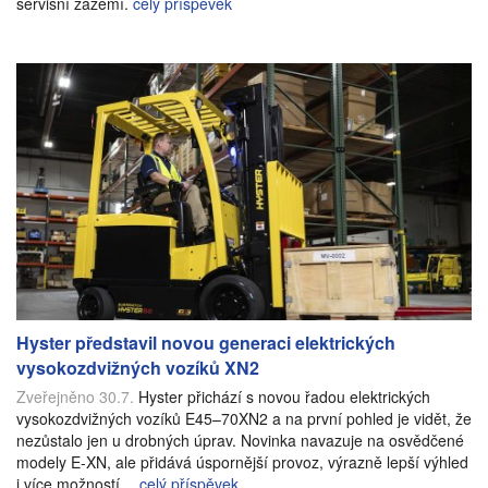
servisní zázemí.
celý příspěvek
Hyster představil novou generaci elektrických
vysokozdvižných vozíků XN2
Zveřejněno 30.7.
Hyster přichází s novou řadou elektrických
vysokozdvižných vozíků E45–70XN2 a na první pohled je vidět, že
nezůstalo jen u drobných úprav. Novinka navazuje na osvědčené
modely E-XN, ale přidává úspornější provoz, výrazně lepší výhled
i více možností…
celý příspěvek