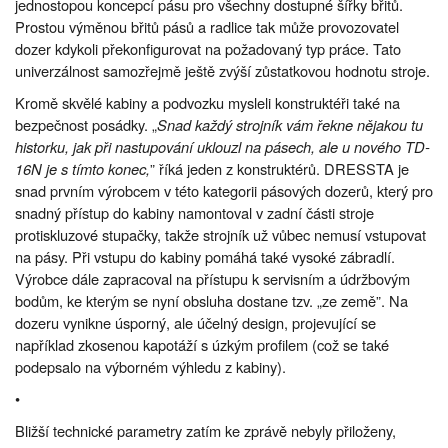
jednostopou koncepcí pásu pro všechny dostupné šířky břitů.
Prostou výměnou břitů pásů a radlice tak může provozovatel
dozer kdykoli překonfigurovat na požadovaný typ práce. Tato
univerzálnost samozřejmě ještě zvýší zůstatkovou hodnotu stroje.
Kromě skvělé kabiny a podvozku mysleli konstruktéři také na
bezpečnost posádky. „
Snad každý strojník vám řekne nějakou tu
historku, jak při nastupování uklouzl na pásech, ale u nového TD-
16N je s tímto konec,
” říká jeden z konstruktérů. DRESSTA je
snad prvním výrobcem v této kategorii pásových dozerů, který pro
snadný přístup do kabiny namontoval v zadní části stroje
protiskluzové stupačky, takže strojník už vůbec nemusí vstupovat
na pásy. Při vstupu do kabiny pomáhá také vysoké zábradlí.
Výrobce dále zapracoval na přístupu k servisním a údržbovým
bodům, ke kterým se nyní obsluha dostane tzv. „ze země”. Na
dozeru vynikne úsporný, ale účelný design, projevující se
například zkosenou kapotáží s úzkým profilem (což se také
podepsalo na výborném výhledu z kabiny).
•
Bližší technické parametry zatím ke zprávě nebyly přiloženy,