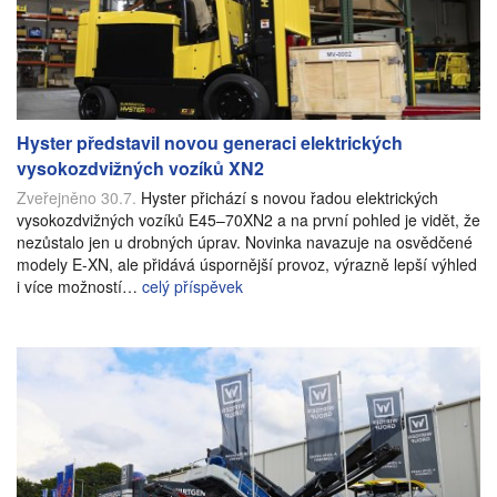
Hyster představil novou generaci elektrických
vysokozdvižných vozíků XN2
Zveřejněno 30.7.
Hyster přichází s novou řadou elektrických
vysokozdvižných vozíků E45–70XN2 a na první pohled je vidět, že
nezůstalo jen u drobných úprav. Novinka navazuje na osvědčené
modely E-XN, ale přidává úspornější provoz, výrazně lepší výhled
i více možností…
celý příspěvek