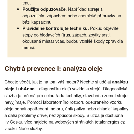
tmu.
Například spreje s
Použijte odpuzovače.
odpuzujícím zápachem nebo chemické přípravky na
bázi kapsaicinu.
Pokud objevíte
Pravidelně kontrolujte techniku.
stopy po hlodavcích (trus, zápach, zbytky srsti,
okousaná místa) včas, budou vzniklé škody zpravidla
menší.
Chytrá prevence I: analýza oleje
Chcete vědět, jak je na tom váš motor? Nechte si udělat
analýzu
– diagnostiku olejů vozidel a strojů. Diagnostická
oleje LubAnac
služba je určená pro celou řadu techniky, stavební a zemní stroje
nevyjímaje. Pomocí laboratorního rozboru odebraného vzorku
oleje odhalí opotřebení motoru, únik paliva nebo chladicí kapaliny
a další problémy dříve, než způsobí škody. Služba je dostupná
i v Česku, více najdete na webových stránkách totalenergies.cz
v sekci Naše služby.