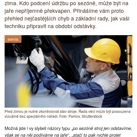
zima. Kdo podcení údržbu po sezóně, může být na
jaře nepříjemně překvapen. Přinášíme vám proto
přehled nejčastějších chyb a základní rady, jak vaši
techniku připravit na období odstávky.
servis
Před zimou je nutné zkontrolovat stav stroje. Řada věcí může být posouzena
vizuálně bez speciálního nářadí. Foto: Parilov, Shutterstock
Možná jste i vy slyšeli názory typu „
po sezóně stroj jen odstavíme,
však se na něj podíváme na jaře
“, „
stačí to pak rychle projet