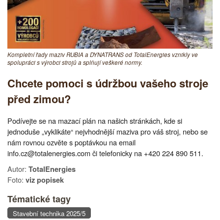
Kompletní řady maziv RUBIA a DYNATRANS od TotalEnergies vznikly ve
spolupráci s výrobci strojů a splňují veškeré normy.
Chcete pomoci s údržbou vašeho stroje
před zimou?
Podívejte se na mazací plán na našich stránkách, kde si
jednoduše „vyklikáte“ nejvhodnější maziva pro váš stroj, nebo se
nám rovnou ozvěte s poptávkou na email
info.cz@totalenergies.com či telefonicky na +420 224 890 511.
Autor:
TotalEnergies
Foto:
viz popisek
Tématické tagy
Stavební technika 2025/5