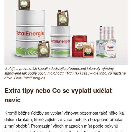
U olejů a provozních kapalin dodržujte předepsané intervaly výměny
stanovené jak podle počtu motohodin (Mth) tak i času – dle toho, co nastane
dříve. Foto: TotalEnergies
Extra tipy nebo Co se vyplatí udělat
navíc
Kromě běžné údržby se vyplatí věnovat pozornost také několika
dalším krokům, které zajistí, že vaše technika bezpečně přečká
zimní období. Promazání všech mazacích míst podle pokynů