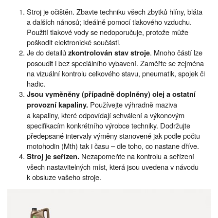
Stroj je očištěn. Zbavte techniku všech zbytků hlíny, bláta
a dalších nánosů; ideálně pomocí tlakového vzduchu.
Použití tlakové vody se nedoporučuje, protože může
poškodit elektronické součásti.
Je do detailů
. Mnoho částí lze
zkontrolován stav stroje
posoudit i bez speciálního vybavení. Zaměřte se zejména
na vizuální kontrolu celkového stavu, pneumatik, spojek či
hadic.
Jsou vyměněny (případně doplněny) olej a ostatní
Používejte výhradně maziva
provozní kapaliny.
a kapaliny, které odpovídají schválení a výkonovým
specifikacím konkrétního výrobce techniky. Dodržujte
předepsané intervaly výměny stanovené jak podle počtu
motohodin (Mth) tak i času – dle toho, co nastane dříve.
Nezapomeňte na kontrolu a seřízení
Stroj je seřízen.
všech nastavitelných míst, která jsou uvedena v návodu
k obsluze vašeho stroje.