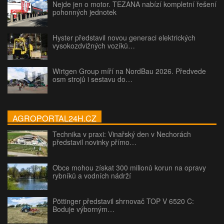
Nejde jen o motor. TEZANA nabízí kompletní řešení
pohonných jednotek
Hyster představil novou generaci elektrických
vysokozdvižných vozíků…
Wirtgen Group míří na NordBau 2026. Předvede
osm strojů i sestavu do…
AGROPORTAL24H.CZ
Technika v praxi: Vinařský den v Nechorách
představil novinky přímo…
Obce mohou získat 300 milionů korun na opravy
rybníků a vodních nádrží
Pöttinger představil shrnovač TOP V 6520 C:
Boduje výborným…