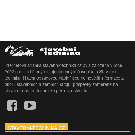
Internetová stránka stavebni-technika.cz byla založena v roce
2002 spolu s tišteným stejnojmenným časopisem Stavební
technika. Hlavní obsahovou náplní jsou nejnovější informace z
oboru stavebních a zemních strojů, příspěvky zaměřené na
stavební nářadí, technické příslušenství atd.
STAVEBNI-TECHNIKA.CZ