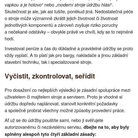
vapkou a je hotovo
“ nebo „
moderní stroje údržbu hlásí
“.
Skutečnost je ale, jak asi tušíte, poněkud jiná. Nedostatečná péče
o stroje může významně zkrátit jejich životnost či životnost
jednotlivých komponentů a zároveň zvyšuje riziko poruchy
a nečekané odstávky – obvykle právě ve chvíli, kdy se to nejméně
hodí.
Investovat peníze a čas do důkladné a pravidelné údržby se proto
vždy vyplatí. A to platí jak pro bargy, nakladače a jinou základní
stavební techniku, tak i specializované stroje.
Vyčistit, zkontrolovat, seřídit
Pro dosažení co nejlepších výsledků je zásadní spolupráce mezi
uživatelem či majitelem stroje a servisem. Proto je vhodné si
údržbu dopředu naplánovat, stanovit konkrétní požadavky
a společně probrat všechny možné způsoby provedení práce.
Ať už se do údržby pouštíte sami, nebo ji svěřujete
autorizovanému či nezávislému servisu,
dbejte na to, aby byly
splněny alespoň tyto čtyři základní zásady: