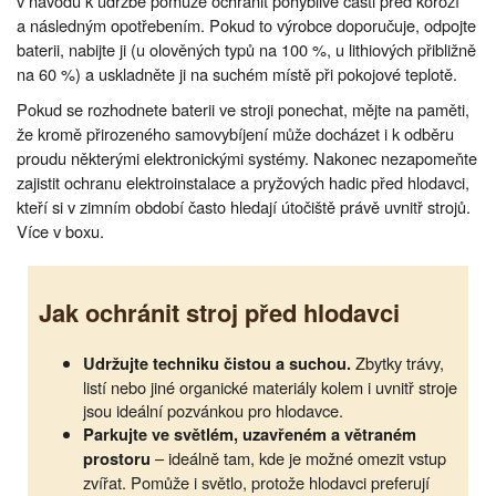
v návodu k údržbě pomůže ochránit pohyblivé části před korozí
a následným opotřebením. Pokud to výrobce doporučuje, odpojte
baterii, nabijte ji (u olověných typů na 100 %, u lithiových přibližně
na 60 %) a uskladněte ji na suchém místě při pokojové teplotě.
Pokud se rozhodnete baterii ve stroji ponechat, mějte na paměti,
že kromě přirozeného samovybíjení může docházet i k odběru
proudu některými elektronickými systémy. Nakonec nezapomeňte
zajistit ochranu elektroinstalace a pryžových hadic před hlodavci,
kteří si v zimním období často hledají útočiště právě uvnitř strojů.
Více v boxu.
Jak ochránit stroj před hlodavci
Zbytky trávy,
Udržujte techniku čistou a suchou.
listí nebo jiné organické materiály kolem i uvnitř stroje
jsou ideální pozvánkou pro hlodavce.
Parkujte ve světlém, uzavřeném a větraném
– ideálně tam, kde je možné omezit vstup
prostoru
zvířat. Pomůže i světlo, protože hlodavci preferují