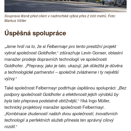
Souprava těsně před cílem v nadmořské výšce přes 2 000 metrů. Foto:
Markus Völter
Úspěšná spolupráce
„
Jsme hrdí na to, že si Felbermayr pro tento prestižní projekt
vybral společnost Goldhofer,
“ zdůrazňuje Levin Gonser, oblastní
manažer prodeje dopravních technologií ve společnosti
Goldhofer. „
Přepravy, jako je tato, ukazují, jak důležitá je důvěra
a technologické partnerství – společně zvládneme i ty největší
výzvy.
“
Také společnost Felbermayr podtrhuje úspěšnou spolupráci: „
Bez
podpory společnosti Goldhofer a efektivnosti jejich výrobků by
byla tato přeprava podstatně obtížnější,
“ říká Ingo Müller,
technický projektový manažer společnosti Felbermayr.
„
Kombinace zkušeností našich dvou společností, inovativních
technologií a perfektních služeb přinesla ten správný cílový
rozdíl.
“