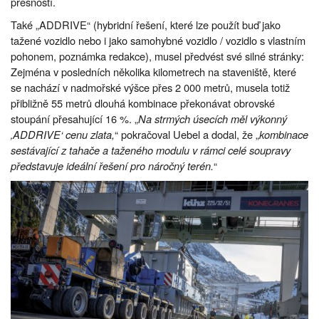
přesností.
Také „ADDRIVE“ (hybridní řešení, které lze použít buď jako
tažené vozidlo nebo i jako samohybné vozidlo / vozidlo s vlastním
pohonem, poznámka redakce), musel předvést své silné stránky:
Zejména v posledních několika kilometrech na staveniště, které
se nachází v nadmořské výšce přes 2 000 metrů, musela totiž
přibližně 55 metrů dlouhá kombinace překonávat obrovské
stoupání přesahující 16 %. „
Na strmých úsecích měl výkonný
‚ADDRIVE‘ cenu zlata,
“ pokračoval Uebel a dodal, že „
kombinace
sestávající z tahače a taženého modulu v rámci celé soupravy
představuje ideální řešení pro náročný terén.
“