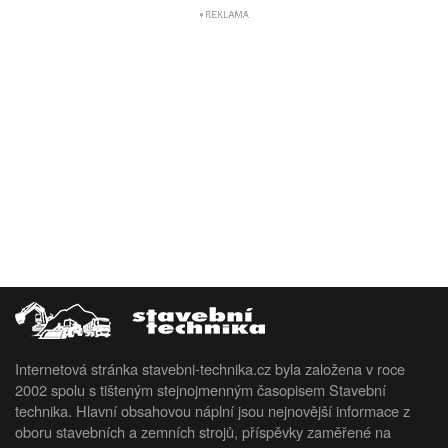
Internetová stránka stavebni-technika.cz byla založena v roce
2002 spolu s tišteným stejnojmenným časopisem Stavební
technika. Hlavní obsahovou náplní jsou nejnovější informace z
oboru stavebních a zemních strojů, příspěvky zaměřené na