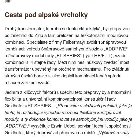
sílu.
Cesta pod alpské vrcholky
Druhý transformátor, kterého se tento článek týká, byl přepraven
po železnici do Zirlu a tam přeložen na těžkotonážní modulovou
kombinaci. Specialisté z firmy Felbermayr zvolili 15nápravovou
kombinaci: vpředu 6nápravové samohybné vozidlo „ADDRIVE“
a 2nápravový modul řady „FT SERIES“ (typ THP/FT-L), vzadu
kombinaci 3+4 stejné řady. Mezi nimi nesl nůžkový zvedací most
transformátor upevněný na otočném mechanismu. Pro zvládnutí
strmých úseků horské silnice doplnil kombinaci tahač vpředu
a tlačné zařízení vzadu.
Jedním z klíčových faktorů úspěchu této přepravy byla maximální
flexibilita a univerzální kombinovatelnost konstrukční řady
Goldhofer »FT SERIES«. „
Především u složitých projektů, jako je
tento, je rozhodující výhodou možnost flexibilně konfigurovat
moduly, a ty dokonce kombinovat se samohybnými vozidly, jako je
‚ADDRIVE‘,
“ vysvětluje Erwin Uebel, servisní technik společnosti
Goldhofer, který doprovázel přepravu na místě. „
Výškové rozdíly