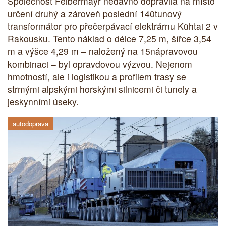
Společnost Felbermayr nedávno dopravila na místo
určení druhý a zároveň poslední 140tunový
transformátor pro přečerpávací elektrárnu Kühtai 2 v
Rakousku. Tento náklad o délce 7,25 m, šířce 3,54
m a výšce 4,29 m – naložený na 15nápravovou
kombinaci – byl opravdovou výzvou. Nejenom
hmotností, ale i logistikou a profilem trasy se
strmými alpskými horskými silnicemi či tunely a
jeskynními úseky.
autodoprava