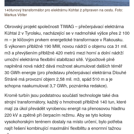
140tunový transformátor pro elektrárnu Kühtai 2 připraven na cestu. Foto:
Markus Völter
Obrovský projekt společnosti TIWAG – přečerpávací elektrárna
Kühtai 2 v Tyrolsku, nacházející se v nadmořské výšce přes 2 100
m – je klíčovým prvkem energetické transformace v Rakousku.
S výkonem přibližně 190 MW, novou nádrží o objemu cca 31 mil.
m3 a převýšením přibližně 420 metrů mezi horní a dolní nádrží
umožní elektrárna flexibilní stabilizaci sítě. Výpočtově plně
naplněná nová nádrž dává možnost akumulovat dalších téměř
30 GWh energie (pro představu přečerpávací elektrárna Dlouhé
Stráně má provozní objem 2,58 mil. m3, spád 510 m a je
schopna naakumulovat 3,7 GWh, poznámka redakce).
Kromě turbín jsou podstatnou součástí technologie také dva
strojní transformátory, každý o hmotnosti přibližně 140 tun, které
mají za úkol převádět vyrobenou energii na přenosovou hladinu
220 kV a zpětně při čerpacím režimu. Aby se tyto kolosy
vysokohorským terénem dostaly na místo určení, bylo potřeba
najít řešení kombinující maximální flexibilitu a enormní tažnou