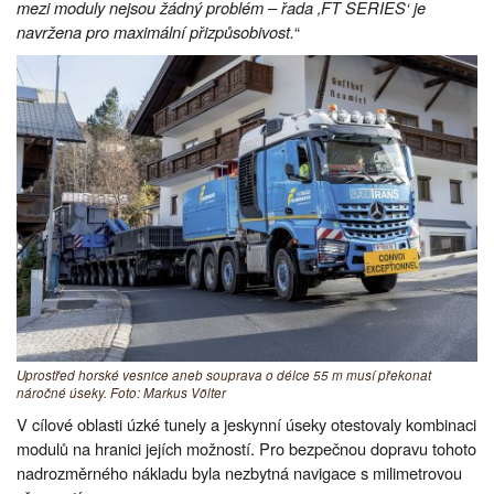
mezi moduly nejsou žádný problém – řada ‚FT SERIES‘ je
navržena pro maximální přizpůsobivost.
“
Uprostřed horské vesnice aneb souprava o délce 55 m musí překonat
náročné úseky. Foto: Markus Völter
V cílové oblasti úzké tunely a jeskynní úseky otestovaly kombinaci
modulů na hranici jejích možností. Pro bezpečnou dopravu tohoto
nadrozměrného nákladu byla nezbytná navigace s milimetrovou