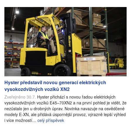
Hyster představil novou generaci elektrických
vysokozdvižných vozíků XN2
Zveřejněno 30.7.
Hyster přichází s novou řadou elektrických
vysokozdvižných vozíků E45–70XN2 a na první pohled je vidět, že
nezůstalo jen u drobných úprav. Novinka navazuje na osvědčené
modely E-XN, ale přidává úspornější provoz, výrazně lepší výhled
i více možností…
celý příspěvek