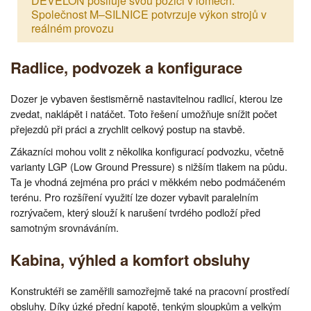
DEVELON posiluje svou pozici v lomech:
Společnost M–SILNICE potvrzuje výkon strojů v
reálném provozu
Radlice, podvozek a konfigurace
Dozer je vybaven šestisměrně nastavitelnou radlicí, kterou lze
zvedat, naklápět i natáčet. Toto řešení umožňuje snížit počet
přejezdů při práci a zrychlit celkový postup na stavbě.
Zákazníci mohou volit z několika konfigurací podvozku, včetně
varianty LGP (Low Ground Pressure) s nižším tlakem na půdu.
Ta je vhodná zejména pro práci v měkkém nebo podmáčeném
terénu. Pro rozšíření využití lze dozer vybavit paralelním
rozrývačem, který slouží k narušení tvrdého podloží před
samotným srovnáváním.
Kabina, výhled a komfort obsluhy
Konstruktéři se zaměřili samozřejmě také na pracovní prostředí
obsluhy. Díky úzké přední kapotě, tenkým sloupkům a velkým