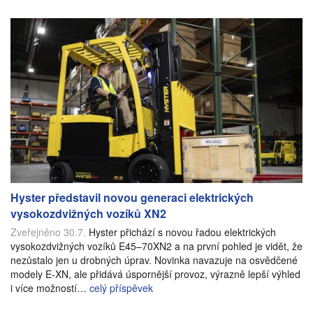
Hyster představil novou generaci elektrických
vysokozdvižných vozíků XN2
Zveřejněno 30.7.
Hyster přichází s novou řadou elektrických
vysokozdvižných vozíků E45–70XN2 a na první pohled je vidět, že
nezůstalo jen u drobných úprav. Novinka navazuje na osvědčené
modely E-XN, ale přidává úspornější provoz, výrazně lepší výhled
i více možností…
celý příspěvek