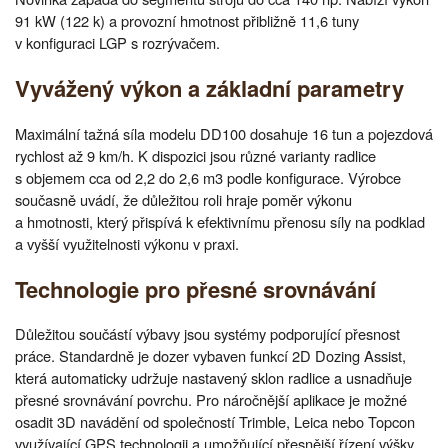
91 kW (122 k) a provozní hmotnost přibližně 11,6 tuny
v konfiguraci LGP s rozrývačem.
Vyvážený výkon a základní parametry
Maximální tažná síla modelu DD100 dosahuje 16 tun a pojezdová
rychlost až 9 km/h. K dispozici jsou různé varianty radlice
s objemem cca od 2,2 do 2,6 m3 podle konfigurace. Výrobce
současně uvádí, že důležitou roli hraje poměr výkonu
a hmotnosti, který přispívá k efektivnímu přenosu síly na podklad
a vyšší využitelnosti výkonu v praxi.
Technologie pro přesné srovnávání
Důležitou součástí výbavy jsou systémy podporující přesnost
práce. Standardně je dozer vybaven funkcí 2D Dozing Assist,
která automaticky udržuje nastavený sklon radlice a usnadňuje
přesné srovnávání povrchu. Pro náročnější aplikace je možné
osadit 3D navádění od společností Trimble, Leica nebo Topcon
využívající GPS technologii a umožňující přesnější řízení výšky