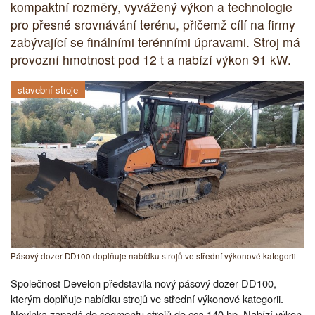
kompaktní rozměry, vyvážený výkon a technologie
pro přesné srovnávání terénu, přičemž cílí na firmy
zabývající se finálními terénními úpravami. Stroj má
provozní hmotnost pod 12 t a nabízí výkon 91 kW.
stavební stroje
Pásový dozer DD100 doplňuje nabídku strojů ve střední výkonové kategorii
Společnost Develon představila nový pásový dozer DD100,
kterým doplňuje nabídku strojů ve střední výkonové kategorii.
Novinka zapadá do segmentu strojů do cca 140 hp. Nabízí výkon