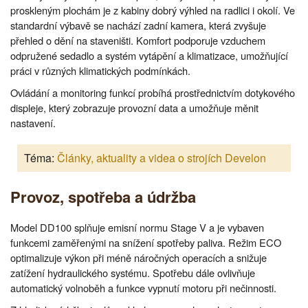
proskleným plochám je z kabiny dobrý výhled na radlici i okolí. Ve
standardní výbavě se nachází zadní kamera, která zvyšuje
přehled o dění na staveništi. Komfort podporuje vzduchem
odpružené sedadlo a systém vytápění a klimatizace, umožňující
práci v různých klimatických podmínkách.
Ovládání a monitoring funkcí probíhá prostřednictvím dotykového
displeje, který zobrazuje provozní data a umožňuje měnit
nastavení.
Téma:
Články, aktuality a videa o strojích Develon
Provoz, spotřeba a údržba
Model DD100 splňuje emisní normu Stage V a je vybaven
funkcemi zaměřenými na snížení spotřeby paliva. Režim ECO
optimalizuje výkon při méně náročných operacích a snižuje
zatížení hydraulického systému. Spotřebu dále ovlivňuje
automatický volnoběh a funkce vypnutí motoru při nečinnosti.