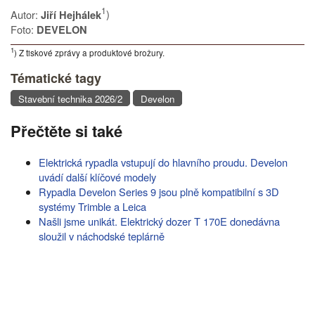
1
Autor:
)
Jiří Hejhálek
Foto:
DEVELON
1
) Z tiskové zprávy a produktové brožury.
Tématické tagy
Stavební technika 2026/2
Develon
Přečtěte si také
Elektrická rypadla vstupují do hlavního proudu. Develon
uvádí další klíčové modely
Rypadla Develon Series 9 jsou plně kompatibilní s 3D
systémy Trimble a Leica
Našli jsme unikát. Elektrický dozer T 170E donedávna
sloužil v náchodské teplárně