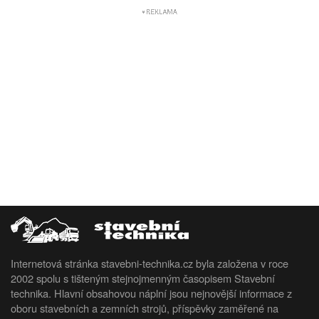
Internetová stránka stavebni-technika.cz byla založena v roce
2002 spolu s tišteným stejnojmenným časopisem Stavební
technika. Hlavní obsahovou náplní jsou nejnovější informace z
oboru stavebních a zemních strojů, příspěvky zaměřené na