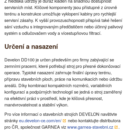
Z hlediska údržby je důraz kladen na snadnou dostupnost
servisních míst. Klíčové komponenty jsou přístupné z úrovně
terénu a konstrukce umožňuje vyklopení kabiny pro rychlejší
servisní zásahy. K vyšší provozuschopnosti přispívá také řešení
sání vzduchu s integrovaným předčističem nebo účinný palivový
systém s odlučovačem vody a vícestupňovou filtrací.
Určení a nasazení
Develon DD100 je určen především pro firmy zabývající se
zemními pracemi, které potřebují stroj pro přesné dokončovací
operace. Typické nasazení zahrnuje finální úpravy terénu,
přípravu stavebních ploch, práce na komunikacích nebo údržbu
areálů. Díky kombinaci kompaktních rozměrů, variabilních
konfigurací a podpůrných technologií se jedná o stroj zaměřený
na efektivní práci v prostředí, kde je klíčová přesnost,
manévrovatelnost a stabilní výkon.
Pro více informací o stavebních strojích DEVELON navštivte
stránky
eu.develon-ce.com/en/
nebo kontaktujte distributora
pro ČR, společnost GARNEA viz
www.garnea-stavebni.cz
.