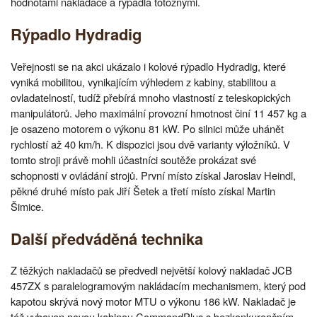
hodnotami nakladače a rýpadla totožnými.
Rýpadlo Hydradig
Veřejnosti se na akci ukázalo i kolové rýpadlo Hydradig, které
vyniká mobilitou, vynikajícím výhledem z kabiny, stabilitou a
ovladatelností, tudíž přebírá mnoho vlastností z teleskopických
manipulátorů. Jeho maximální provozní hmotnost činí 11 457 kg a
je osazeno motorem o výkonu 81 kW. Po silnici může uhánět
rychlostí až 40 km/h. K dispozici jsou dvě varianty výložníků. V
tomto stroji právě mohli účastníci soutěže prokázat své
schopnosti v ovládání strojů. První místo získal Jaroslav Heindl,
pěkné druhé místo pak Jiří Šetek a třetí místo získal Martin
Šimice.
Další předváděná technika
Z těžkých nakladačů se předvedl největší kolový nakladač JCB
457ZX s paralelogramovým nakládacím mechanismem, který pod
kapotou skrývá nový motor MTU o výkonu 186 kW. Nakladač je
též vybaven novou kabinou CommandPlus s bezkonkurenčním