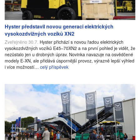
Hyster představil novou generaci elektrických
vysokozdvižných vozíků XN2
Zveřejněno 30.7.
Hyster přichází s novou řadou elektrických
vysokozdvižných vozíků E45–70XN2 a na první pohled je vidět, že
nezůstalo jen u drobných úprav. Novinka navazuje na osvědčené
modely E-XN, ale přidává úspornější provoz, výrazně lepší výhled
i více možností…
celý příspěvek