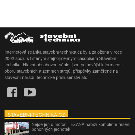
Internetová stránka stavebni-technika.cz byla založena v roce
2002 spolu s tišteným stejnojmenným časopisem Stavební
technika. Hlavní obsahovou náplní jsou nejnovější informace z
oboru stavebních a zemních strojů, příspěvky zaměřené na
stavební nářadí, technické příslušenství atd.
STAVEBNI-TECHNIKA.CZ
Nejde jen o motor. TEZANA nabízí kompletní řešení
pohonných jednotek