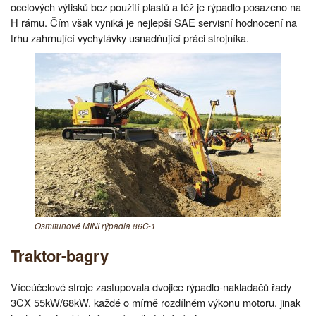
ocelových výtisků bez použití plastů a též je rýpadlo posazeno na
H rámu. Čím však vyniká je nejlepší SAE servisní hodnocení na
trhu zahrnující vychytávky usnadňující práci strojníka.
Osmitunové MINI rýpadla 86C-1
Traktor-bagry
Víceúčelové stroje zastupovala dvojice rýpadlo-nakladačů řady
3CX 55kW/68kW, každé o mírně rozdílném výkonu motoru, jinak