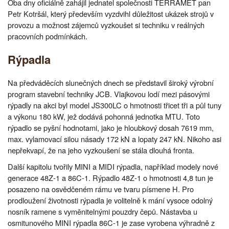
Oba dny oficiálně zahájil jednatel společnosti TERRAMET pan
Petr Kotršál, který především vyzdvihl důležitost ukázek strojů v
provozu a možnost zájemců vyzkoušet si techniku v reálných
pracovních podmínkách.
Rýpadla
Na předváděcích slunečných dnech se představil široký výrobní
program stavební techniky JCB. Vlajkovou lodí mezi pásovými
rýpadly na akci byl model JS300LC o hmotnosti třicet tři a půl tuny
a výkonu 180 kW, jež dodává pohonná jednotka MTU. Toto
rýpadlo se pyšní hodnotami, jako je hloubkový dosah 7619 mm,
max. vylamovací silou násady 172 kN a lopaty 247 kN. Nikoho asi
nepřekvapí, že na jeho vyzkoušení se stála dlouhá fronta.
Další kapitolu tvořily MINI a MIDI rýpadla, například modely nové
generace 48Z-1 a 86C-1. Rýpadlo 48Z-1 o hmotnosti 4,8 tun je
posazeno na osvědčeném rámu ve tvaru písmene H. Pro
prodloužení životnosti rýpadla je volitelně k mání vysoce odolný
nosník ramene s vyměnitelnými pouzdry čepů. Nástavba u
osmitunového MINI rýpadla 86C-1 je zase vyrobena výhradně z