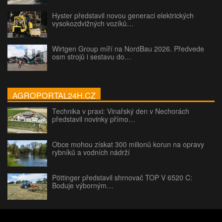
Hyster představil novou generaci elektrických
vysokozdvižných vozíků…
Wirtgen Group míří na NordBau 2026. Předvede
osm strojů i sestavu do…
AGROPORTAL24H.CZ
Technika v praxi: Vinařský den v Nechorách
představil novinky přímo…
Obce mohou získat 300 milionů korun na opravy
rybníků a vodních nádrží
Pöttinger představil shrnovač TOP V 6520 C:
Boduje výborným…