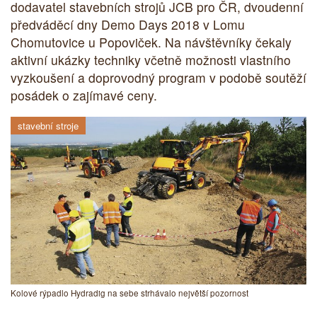
dodavatel stavebních strojů JCB pro ČR, dvoudenní
předváděcí dny Demo Days 2018 v Lomu
Chomutovice u Popoviček. Na návštěvníky čekaly
aktivní ukázky techniky včetně možnosti vlastního
vyzkoušení a doprovodný program v podobě soutěží
posádek o zajímavé ceny.
stavební stroje
Kolové rýpadlo Hydradig na sebe strhávalo největší pozornost