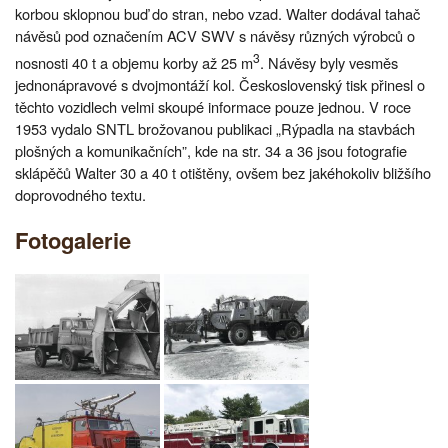
korbou sklopnou buď do stran, nebo vzad. Walter dodával tahač
návěsů pod označením ACV SWV s návěsy různých výrobců o
3
nosnosti 40 t a objemu korby až 25 m
. Návěsy byly vesměs
jednonápravové s dvojmontáží kol. Československý tisk přinesl o
těchto vozidlech velmi skoupé informace pouze jednou. V roce
1953 vydalo SNTL brožovanou publikaci „Rýpadla na stavbách
plošných a komunikačních”, kde na str. 34 a 36 jsou fotografie
sklápěčů Walter 30 a 40 t otištěny, ovšem bez jakéhokoliv bližšího
doprovodného textu.
Fotogalerie