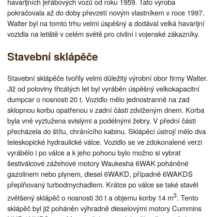
havarijních jeřábových vozů od roku 1959. Tato výroba
pokračovala až do doby převzetí novým vlastníkem v roce 1997.
Walter byl na tomto trhu velmi úspěšný a dodával velká havarijní
vozidla na letiště v celém světě pro civilní i vojenské zákazníky.
Stavební sklápěče
Stavební sklápěče tvořily velmi důležitý výrobní obor firmy Walter.
Již od poloviny třicátých let byl vyráběn úspěšný velkokapacitní
dumpcar o nosnosti 20 t. Vozidlo mělo jednostranně na zad
sklopnou korbu opatřenou v zadní části zdviženým dnem. Korba
byla vně vyztužena svislými a podélnými žebry. V přední části
přecházela do štítu, chránícího kabinu. Sklápěcí ústrojí mělo dva
teleskopické hydraulické válce. Vozidlo se ve zdokonalené verzi
vyrábělo i po válce a k jeho pohonu bylo možno si vybrat
šestiválcové zážehové motory Waukesha 6WAK poháněné
gazolinem nebo plynem, diesel 6WAKD, případně 6WAKDS
přeplňovaný turbodmychadlem. Krátce po válce se také stavěl
3
zvětšený sklápěč o nosnosti 30 t a objemu korby 14 m
. Tento
sklápěč byl již poháněn výhradně dieselovými motory Cummins