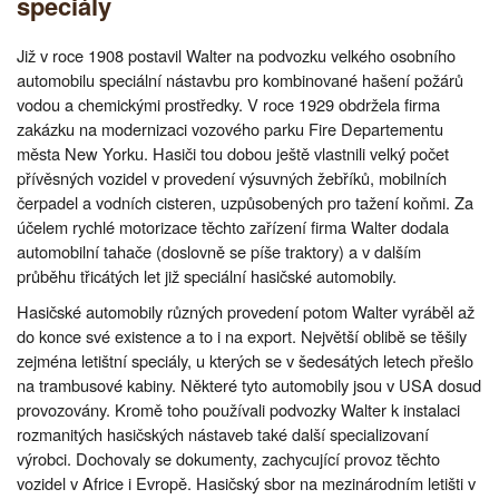
speciály
Již v roce 1908 postavil Walter na podvozku velkého osobního
automobilu speciální nástavbu pro kombinované hašení požárů
vodou a chemickými prostředky. V roce 1929 obdržela firma
zakázku na modernizaci vozového parku Fire Departementu
města New Yorku. Hasiči tou dobou ještě vlastnili velký počet
přívěsných vozidel v provedení výsuvných žebříků, mobilních
čerpadel a vodních cisteren, uzpůsobených pro tažení koňmi. Za
účelem rychlé motorizace těchto zařízení firma Walter dodala
automobilní tahače (doslovně se píše traktory) a v dalším
průběhu třicátých let již speciální hasičské automobily.
Hasičské automobily různých provedení potom Walter vyráběl až
do konce své existence a to i na export. Největší oblibě se těšily
zejména letištní speciály, u kterých se v šedesátých letech přešlo
na trambusové kabiny. Některé tyto automobily jsou v USA dosud
provozovány. Kromě toho používali podvozky Walter k instalaci
rozmanitých hasičských nástaveb také další specializovaní
výrobci. Dochovaly se dokumenty, zachycující provoz těchto
vozidel v Africe i Evropě. Hasičský sbor na mezinárodním letišti v