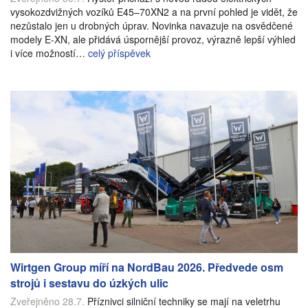
vysokozdvižných vozíků E45–70XN2 a na první pohled je vidět, že
nezůstalo jen u drobných úprav. Novinka navazuje na osvědčené
modely E-XN, ale přidává úspornější provoz, výrazně lepší výhled
i více možností…
celý příspěvek
Wirtgen Group míří na NordBau 2026. Předvede osm
strojů i sestavu do úzkých ulic
Zveřejněno 28.7.
Příznivci silniční techniky se mají na veletrhu