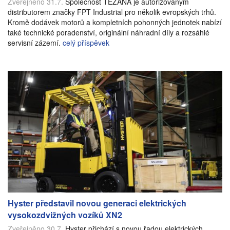
Zveřejněno 31.7.
Společnost TEZANA je autorizovaným
distributorem značky FPT Industrial pro několik evropských trhů.
Kromě dodávek motorů a kompletních pohonných jednotek nabízí
také technické poradenství, originální náhradní díly a rozsáhlé
servisní zázemí.
celý příspěvek
Hyster představil novou generaci elektrických
vysokozdvižných vozíků XN2
Zveřejněno 30.7.
Hyster přichází s novou řadou elektrických