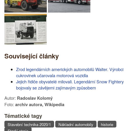
Související články
Zrod legendárních amerických automobilů Walter. Výrobci
cukrovinek učarovala motorová vozidla
Jejich řidiče obyvatelé milovali. Legendární Snow Fightery
bojovaly se závějemi zajímavým způsobem
Autor:
Radoslav Kolomý
Foto:
archiv autora, Wikipedia
Tématické tagy
Stavební technika 2020/1
Nákladní automobily
historie
Starší stroje