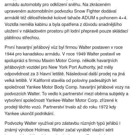
armádu automobily pro odklízení sněhu. Na zkráceném
upraveném automobilním podvozku Snow Fighter dodával
armádě též dělostřelecké kolové tahače ADUM s pohonem 4×4.
Vozidla neměla kabinu a byla opatřena z důvodu snadnějšího
uložení v nákladovém prostoru při lodní přepravě pouze skládací
plátěnou střechou.
První havarijní jeřábový vůz byl firmou Walter postaven v roce
1944 pro kanadskou armádu. V roce 1949 Walter postavil ve
spolupráci s firmou Maxim Motor Comp. několik havarijních
jeřábových vozidel pro New York Port Authority, jež měly
odpovědnost za 3 hlavní letiště. Následoval další prodej na jiná
velká letiště. V Kalifornii stavěla od poloviny padesátých let
společnost Yankee Motor Body Comp. havarijní jeřábové vozy na
podvozcích Walter. To vedlo k partnerství mezi oběma subjekty a
vytvoření společnosti Yankee-Walter Motor Corp. zřízené k
prodeji těchto vozů. Partnerství trvalo až do roku 1972 kdy
Yankee ukončil podnikání.
Podvozky Walter využíval pro zástavbu různých typů jeřábů i
známý výrobce Holmes. Walter začal vyrábět vlastní sérii