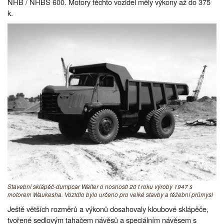
NHB / NHBS 600. Motory těchto vozidel měly výkony až do 375
k.
Stavební sklápěč-dumpcar Walter o nosnosti 20 t roku výroby 1947 s
motorem Waukesha. Vozidlo bylo určeno pro velké stavby a těžební průmysl
Ještě větších rozměrů a výkonů dosahovaly kloubové sklápěče,
tvořené sedlovým tahačem návěsů a speciálním návěsem s