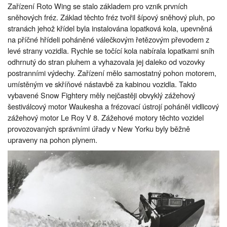
Zařízení Roto Wing se stalo základem pro vznik prvních
sněhových fréz. Základ těchto fréz tvořil šípový sněhový pluh, po
stranách jehož křídel byla instalována lopatková kola, upevněná
na příčné hřídeli poháněné válečkovým řetězovým převodem z
levé strany vozidla. Rychle se točící kola nabírala lopatkami sníh
odhrnutý do stran pluhem a vyhazovala jej daleko od vozovky
postranními výdechy. Zařízení mělo samostatný pohon motorem,
umístěným ve skříňové nástavbě za kabinou vozidla. Takto
vybavené Snow Fightery měly nejčastěji obvyklý zážehový
šestiválcový motor Waukesha a frézovací ústrojí poháněl vidlicový
zážehový motor Le Roy V 8. Zážehové motory těchto vozidel
provozovaných správními úřady v New Yorku byly běžně
upraveny na pohon plynem.