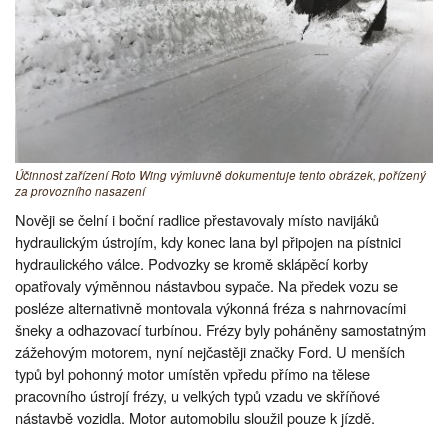
Účinnost zařízení Roto Wing výmluvně dokumentuje tento obrázek, pořízený
za provozního nasazení
Nověji se čelní i boční radlice přestavovaly místo navijáků
hydraulickým ústrojím, kdy konec lana byl připojen na pístnici
hydraulického válce. Podvozky se kromě sklápěcí korby
opatřovaly výměnnou nástavbou sypače. Na předek vozu se
posléze alternativně montovala výkonná fréza s nahrnovacími
šneky a odhazovací turbínou. Frézy byly poháněny samostatným
zážehovým motorem, nyní nejčastěji značky Ford. U menších
typů byl pohonný motor umístěn vpředu přímo na tělese
pracovního ústrojí frézy, u velkých typů vzadu ve skříňové
nástavbě vozidla. Motor automobilu sloužil pouze k jízdě.