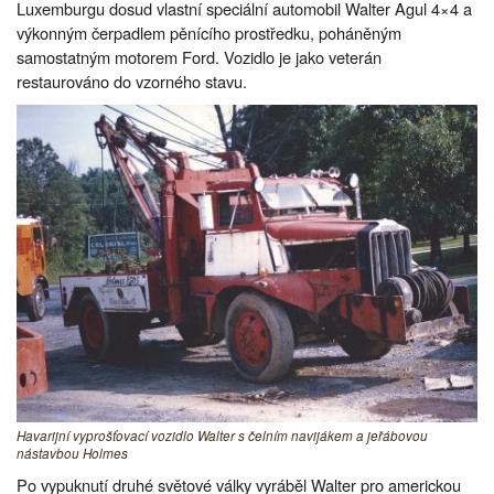
Luxemburgu dosud vlastní speciální automobil Walter Agul 4×4 a
výkonným čerpadlem pěnícího prostředku, poháněným
samostatným motorem Ford. Vozidlo je jako veterán
restaurováno do vzorného stavu.
Havarijní vyprošťovací vozidlo Walter s čelním navijákem a jeřábovou
nástavbou Holmes
Po vypuknutí druhé světové války vyráběl Walter pro americkou