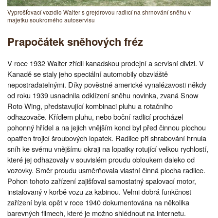
Vyprošťovací vozidlo Walter s grejdrovou radlicí na shrnování sněhu v
majetku soukromého autoservisu
Prapočátek sněhových fréz
V roce 1932 Walter zřídil kanadskou prodejní a servisní divizi. V
Kanadě se staly jeho speciální automobily obzvláště
nepostradatelnými. Díky pověstné americké vynalézavosti někdy
od roku 1939 usnadnila odklízení sněhu novinka, zvaná Snow
Roto Wing, představující kombinaci pluhu a rotačního
odhazovače. Křídlem pluhu, nebo boční radlicí procházel
pohonný hřídel a na jejich vnějším konci byl před činnou plochou
opatřen trojicí šroubových lopatek. Radlice při shrabování hrnula
sníh ke svému vnějšímu okraji na lopatky rotující velkou rychlostí,
které jej odhazovaly v souvislém proudu obloukem daleko od
vozovky. Směr proudu usměrňovala vlastní činná plocha radlice.
Pohon tohoto zařízení zajišťoval samostatný spalovací motor,
instalovaný v korbě vozu za kabinou. Velmi dobrá funkčnost
zařízení byla opět v roce 1940 dokumentována na několika
barevných filmech, které je možno shlédnout na internetu.