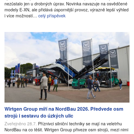
nezůstalo jen u drobných úprav. Novinka navazuje na osvědčené
modely E-XN, ale přidává úspornější provoz, výrazně lepší výhled
i více možností…
celý příspěvek
Wirtgen Group míří na NordBau 2026. Předvede osm
strojů i sestavu do úzkých ulic
Zveřejněno 28.7.
Příznivci silniční techniky se mají na veletrhu
NordBau na co těšit. Wirtgen Group přiveze osm strojů, mezi nimi