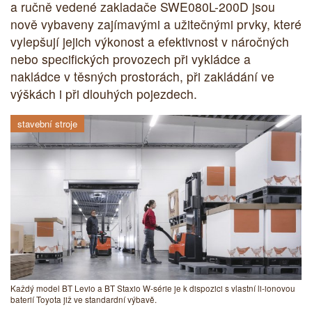
a ručně vedené zakladače SWE080L-200D jsou
nově vybaveny zajímavými a užitečnými prvky, které
vylepšují jejich výkonost a efektivnost v náročných
nebo specifických provozech při vykládce a
nakládce v těsných prostorách, při zakládání ve
výškách i při dlouhých pojezdech.
stavební stroje
Každý model BT Levio a BT Staxio W-série je k dispozici s vlastní li-ionovou
baterií Toyota již ve standardní výbavě.