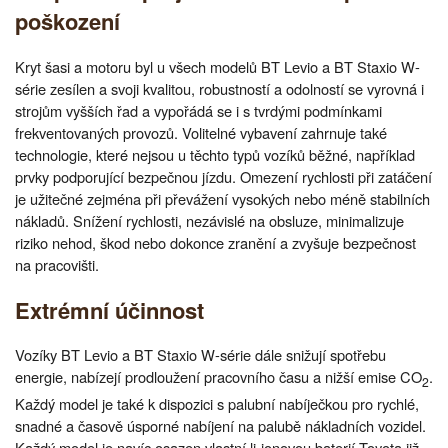
poškození
Kryt šasi a motoru byl u všech modelů BT Levio a BT Staxio W-
série zesílen a svoji kvalitou, robustností a odolností se vyrovná i
strojům vyšších řad a vypořádá se i s tvrdými podmínkami
frekventovaných provozů. Volitelné vybavení zahrnuje také
technologie, které nejsou u těchto typů vozíků běžné, například
prvky podporující bezpečnou jízdu. Omezení rychlosti při zatáčení
je užitečné zejména při převážení vysokých nebo méně stabilních
nákladů. Snížení rychlosti, nezávislé na obsluze, minimalizuje
riziko nehod, škod nebo dokonce zranění a zvyšuje bezpečnost
na pracovišti.
Extrémní účinnost
Vozíky BT Levio a BT Staxio W-série dále snižují spotřebu
energie, nabízejí prodloužení pracovního času a nižší emise CO
.
2
Každý model je také k dispozici s palubní nabíječkou pro rychlé,
snadné a časově úsporné nabíjení na palubě nákladních vozidel.
Každý model je navíc osazen vlastní li-ionovou baterií Toyota již