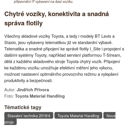
připevnění IT vybavení na šasi vozíku.
Chytré vozíky, konektivita a snadná
správa flotily
Všechny skladové vozíky Toyota, a tedy i modely BT Levio a
Staxio, jsou vybaveny telematikou již ve standardní výbavě.
Telematika a snadné připojení ke správě flotily I_Site i propojení s
dalšími systémy Toyoty, například servisní platformou T-Stream,
dělá z každého skladového stroje Toyota chytrý vozík. Připojení
ke každému vozíku umožňuje efektivní měření jeho výkonu,
možnost nastavení optimálního provozního režimu a vylepšení
produktivity a bezpečnosti.
Autor:
Jindřich Přívora
Foto:
Toyota Material Handling
Tématické tagy
Stavební technika 2019/4
Toyota Material Handling
Nové
stroje