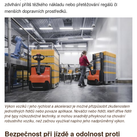
zdvihání příliš těžkého nákladu nebo přetěžování regálů či
menších dopravních prostředků.
Výkon vozíků i jeho rychlost a akceleraci je možné přizpůsobit zkušenostem
jednotlivých řidičů nebo povaze aplikace. Nováčci nebo řidiči, kteří dříve řídili
jiné typy nízkozdvižné techniky, si mohou snadněji přivyknout na chování
robustního vozíku, než začnou využívat naplno jeho nadprůměrný výkon.
Bezpečnost při jízdě a odolnost proti