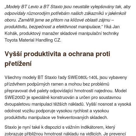
„
Modely BT Levio a BT Staxio jsou neustále vylepšovány tak, aby
odpovídaly různorodým potřebám našich zákazníků v jakémkoli
oboru. Zaměřili jsme se přitom na klíčové oblasti zájmu –
produktivitu, bezpečnost a efektivnost manipulace,
” říká Jan
Kohák, produktový manažer skladové manipulační techniky
Toyota Material Handling CZ.
Vyšší produktivita a ochrana proti
přetížení
Všechny modely BT Staxio řady SWE080L-140L jsou vybaveny
přízdvihem podpůrných ramen a mohou bez problémů
přepravovat dvě palety odpovídající hmotnosti najednou. Model
SWE200D je speciálně konstruován a určen pro soustavnou
dvoupaletovu manipulaci těžších nákladů. Vyšší nosnost a vysoká
odolnost vozíku podporuje vysokou rychlost a vysokou
produktivitu manipulace ve frekventovaných skladech.
Staxio je nyní také k dispozici s vážním indikátorem, který
zobrazuje přibližnou hmotnost nákladu na vidlicích. Je prevencí