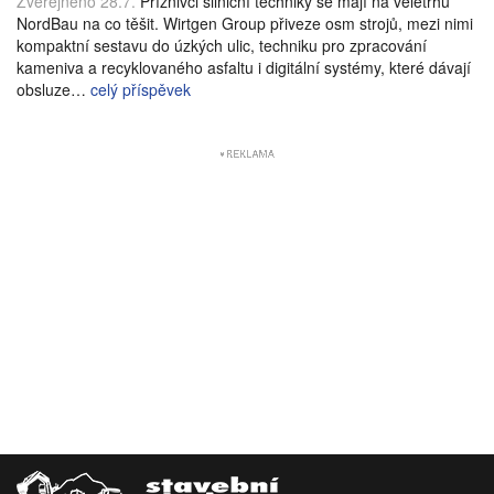
Zveřejněno 28.7.
Příznivci silniční techniky se mají na veletrhu
NordBau na co těšit. Wirtgen Group přiveze osm strojů, mezi nimi
kompaktní sestavu do úzkých ulic, techniku pro zpracování
kameniva a recyklovaného asfaltu i digitální systémy, které dávají
obsluze…
celý příspěvek