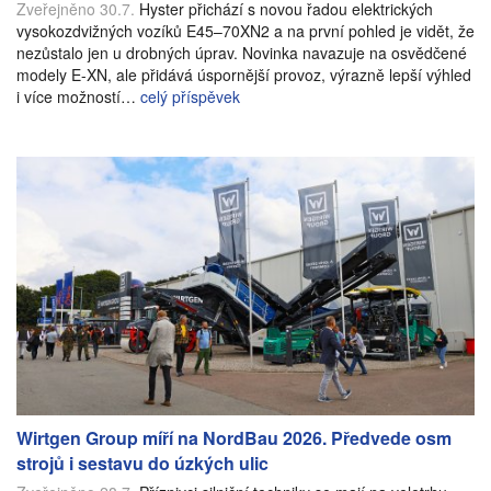
Zveřejněno 30.7.
Hyster přichází s novou řadou elektrických
vysokozdvižných vozíků E45–70XN2 a na první pohled je vidět, že
nezůstalo jen u drobných úprav. Novinka navazuje na osvědčené
modely E-XN, ale přidává úspornější provoz, výrazně lepší výhled
i více možností…
celý příspěvek
Wirtgen Group míří na NordBau 2026. Předvede osm
strojů i sestavu do úzkých ulic