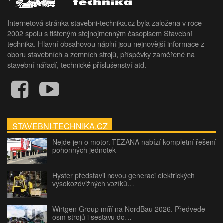
Internetová stránka stavebni-technika.cz byla založena v roce
2002 spolu s tišteným stejnojmenným časopisem Stavební
technika. Hlavní obsahovou náplní jsou nejnovější informace z
oboru stavebních a zemních strojů, příspěvky zaměřené na
stavební nářadí, technické příslušenství atd.
STAVEBNI-TECHNIKA.CZ
Nejde jen o motor. TEZANA nabízí kompletní řešení
pohonných jednotek
Hyster představil novou generaci elektrických
vysokozdvižných vozíků…
Wirtgen Group míří na NordBau 2026. Předvede
osm strojů i sestavu do…