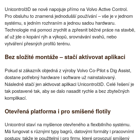
Unicontrol3D se nově napojuje přímo na Volvo Active Control.
Pro obsluhu to znamená jednodušší používání – vše je v jednom
systému, s jedním rozhraním a jednou sadou hardwaru.
Technologie má pomoci zrychlit a zpřesnit běžné práce na stavbě,
ať už jde o kopání rýh a výkopů, srovnávání svahů, nebo
vytváření přesných profilů terénu.
Bez složité montáže – stačí aktivovat aplikaci
Pokud si zákazník objedná z výroby Volvo Co-Pilot s Dig Assist,
dostane potřebný hardware i software už nainstalovaný.
Následně stačí jen aktivovat aplikaci Unicontrol3D. Celé řešení je
tak postavené tak, aby se dalo nasadit rychle a bez zbytečných
komplikací.
Otevřená platforma i pro smíšené flotily
Unicontrol staví na myšlence otevřeného a flexibilního systému.
Má fungovat s různými typy bagrů, datovými formáty i pracovními
postupy, takže je použitelný i pro firmy, které provozují smíšený