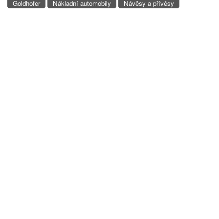
Goldhofer
Nákladní automobily
Návěsy a přívěsy