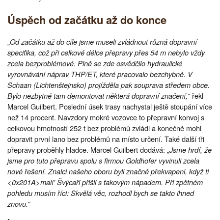
Úspěch od začátku až do konce
„
Od začátku až do cíle jsme museli zvládnout různá dopravní
specifika, což při celkové délce přepravy přes 54 m nebylo vždy
zcela bezproblémové. Plně se zde osvědčilo hydraulické
vyrovnávání náprav THP/ET, které pracovalo bezchybně. V
Schaan (Lichtenštejnsko) projížděla pak souprava středem obce.
Bylo nezbytné tam demontovat některá dopravní značení,
” řekl
Marcel Guilbert. Poslední úsek trasy nachystal ještě stoupání více
než 14 procent. Navzdory mokré vozovce to přepravní konvoj s
celkovou hmotností 252 t bez problémů zvládl a konečně mohl
dopravit první lano bez problémů na místo určení. Také další tři
přepravy proběhly hladce. Marcel Guilbert dodává: „
Jsme hrdí, že
jsme pro tuto přepravu spolu s firmou Goldhofer vyvinuli zcela
nové řešení. Znalci našeho oboru byli značně překvapeni, když ti
<0x201A>malí' Švýcaři přišli s takovým nápadem. Při zpětném
pohledu musím říci: Skvělá věc, rozhodl bych se takto ihned
znovu.
”
•