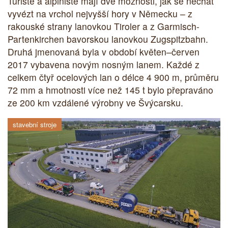
Turisté a alpinisté mají dvě možnosti, jak se nechat
vyvézt na vrchol nejvyšší hory v Německu – z
rakouské strany lanovkou Tiroler a z Garmisch-
Partenkirchen bavorskou lanovkou Zugspitzbahn.
Druhá jmenovaná byla v období květen–červen
2017 vybavena novým nosným lanem. Každé z
celkem čtyř ocelových lan o délce 4 900 m, průměru
72 mm a hmotnosti více než 145 t bylo přepraváno
ze 200 km vzdálené výrobny ve Švýcarsku.
stavební stroje