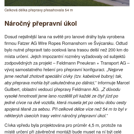
Celková délka přepravy přesahovala 54 m
Náročný přepravní úkol
Dosud nejsilnější lana na světě pro lanové dráhy byla vyrobena
firmou Fatzer AG Wire Ropes Romanshorn ve Švýcarsku. Odtud
bylo nutné přepravit tato ocelová lana trasou delší než 200 km do
místa určení. Jejich impozantní rozměry vyžadovaly od subjektů
zodpovědných za projekt – Feldmann Pneukran + Transport AG –
vývoj samostatného řešení pro přepravní konfiguraci. „
Nejprve
jsme nechali zhotovit speciální cívky (tzv. kabelové bubny) tak,
aby přeprava mohla být uskutečněna po dálnici,
” informuje Marcel
Guilbert, oblastní vedoucí přepravy Feldmann AG. „
Z důvodu
vysoké hmotnosti jsme lano rozdělili při každé ze čtyř jízd po
jedné cívce na dvě vozidla, která musela jet po celou dobu cesty
spojená těsně za sebou. Při celkové délce více než 54 m to byl v
některých úsecích trasy velmi náročný přepravní úkol.
”
Cívka vpředu byla projektována pro průměr 4,5 m, protože na
místě určení při závěrečné montáži bude muset na ní být celé