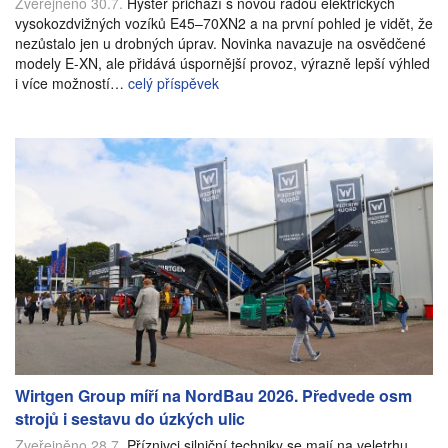
Zveřejněno 30.7.
Hyster přichází s novou řadou elektrických
vysokozdvižných vozíků E45–70XN2 a na první pohled je vidět, že
nezůstalo jen u drobných úprav. Novinka navazuje na osvědčené
modely E-XN, ale přidává úspornější provoz, výrazně lepší výhled
i více možností…
celý příspěvek
Wirtgen Group míří na NordBau 2026. Předvede osm
strojů i sestavu do úzkých ulic
Zveřejněno 28.7.
Příznivci silniční techniky se mají na veletrhu