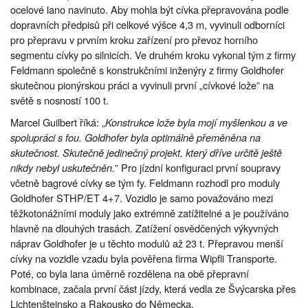
ocelové lano navinuto. Aby mohla být cívka přepravována podle
dopravních předpisů při celkové výšce 4,3 m, vyvinuli odborníci
pro přepravu v prvním kroku zařízení pro převoz horního
segmentu cívky po silnicích. Ve druhém kroku vykonal tým z firmy
Feldmann společně s konstrukčními inženýry z firmy Goldhofer
skutečnou pionýrskou práci a vyvinuli první „cívkové lože” na
světě s nosností 100 t.
Marcel Guilbert říká: „
Konstrukce lože byla mojí myšlenkou a ve
spolupráci s fou. Goldhofer byla optimálně přeměněna na
skutečnost. Skutečně jedinečný projekt, který dříve určitě ještě
nikdy nebyl uskutečněn.
” Pro jízdní konfiguraci první soupravy
včetně bagrové cívky se tým fy. Feldmann rozhodl pro moduly
Goldhofer STHP/ET 4+7. Vozidlo je samo považováno mezi
těžkotonážními moduly jako extrémně zatížitelné a je používáno
hlavně na dlouhých trasách. Zatížení osvědčených výkyvných
náprav Goldhofer je u těchto modulů až 23 t. Přepravou menší
cívky na vozidle vzadu byla pověřena firma Wipfli Transporte.
Poté, co byla lana úměrně rozdělena na obě přepravní
kombinace, začala první část jízdy, která vedla ze Švýcarska přes
Lichtenštejnsko a Rakousko do Německa.