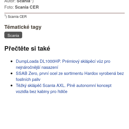
Autor:
)
Scania
Foto:
Scania CER
1
) Scania CER
Tématické tagy
Scania
Přečtěte si také
DumpLoada DL1000HP. Prémiový sklápěcí vůz pro
nejnáročnější nasazení
SSAB Zero, první ocel ze sortimentu Hardox vyrobená bez
fosilních paliv
Těžký sklápěč Scania AXL. Plně autonomní koncept
vozidla bez kabiny pro řidiče