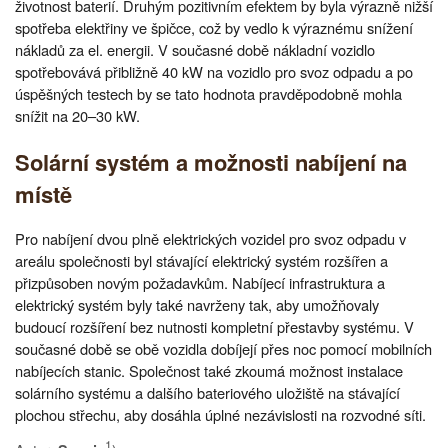
životnost baterií. Druhým pozitivním efektem by byla výrazně nižší
spotřeba elektřiny ve špičce, což by vedlo k výraznému snížení
nákladů za el. energii. V současné době nákladní vozidlo
spotřebovává přibližně 40 kW na vozidlo pro svoz odpadu a po
úspěšných testech by se tato hodnota pravděpodobně mohla
snížit na 20–30 kW.
Solární systém a možnosti nabíjení na
místě
Pro nabíjení dvou plně elektrických vozidel pro svoz odpadu v
areálu společnosti byl stávající elektrický systém rozšířen a
přizpůsoben novým požadavkům. Nabíjecí infrastruktura a
elektrický systém byly také navrženy tak, aby umožňovaly
budoucí rozšíření bez nutnosti kompletní přestavby systému. V
současné době se obě vozidla dobíjejí přes noc pomocí mobilních
nabíjecích stanic. Společnost také zkoumá možnost instalace
solárního systému a dalšího bateriového uložiště na stávající
plochou střechu, aby dosáhla úplné nezávislosti na rozvodné síti.
1