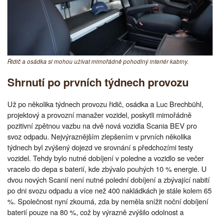
Řidič a osádka si mohou užívat mimořádně pohodlný interiér kabiny.
Shrnutí po prvních týdnech provozu
Už po několika týdnech provozu řidič, osádka a Luc Brechbühl,
projektový a provozní manažer vozidel, poskytli mimořádně
pozitivní zpětnou vazbu na dvě nová vozidla Scania BEV pro
svoz odpadu. Nejvýraznějším zlepšením v prvních několika
týdnech byl zvýšený dojezd ve srovnání s předchozími testy
vozidel. Tehdy bylo nutné dobíjení v poledne a vozidlo se večer
vracelo do depa s baterií, kde zbývalo pouhých 10 % energie. U
dvou nových Scanií není nutné polední dobíjení a zbývající nabití
po dni svozu odpadu a více než 400 nakládkách je stále kolem 65
%. Společnost nyní zkoumá, zda by neměla snížit noční dobíjení
baterií pouze na 80 %, což by výrazně zvýšilo odolnost a