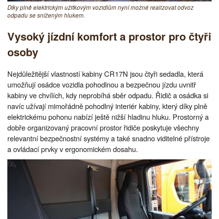
Díky plně elektrickým užitkovým vozidlům nyní možné realizovat odvoz
odpadu se sníženým hlukem.
Vysoký jízdní komfort a prostor pro čtyři
osoby
Nejdůležitější vlastností kabiny CR17N jsou čtyři sedadla, která
umožňují osádce vozidla pohodlnou a bezpečnou jízdu uvnitř
kabiny ve chvílích, kdy neprobíhá sběr odpadu. Řidič a osádka si
navíc užívají mimořádně pohodlný interiér kabiny, který díky plně
elektrickému pohonu nabízí ještě nižší hladinu hluku. Prostorný a
dobře organizovaný pracovní prostor řidiče poskytuje všechny
relevantní bezpečnostní systémy a také snadno viditelné přístroje
a ovládací prvky v ergonomickém dosahu.