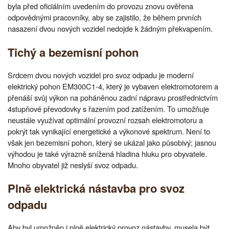
byla před oficiálním uvedením do provozu znovu ověřena
odpovědnými pracovníky, aby se zajistilo, že během prvních
nasazení dvou nových vozidel nedojde k žádným překvapením.
Tichý a bezemisní pohon
Srdcem dvou nových vozidel pro svoz odpadu je moderní
elektrický pohon EM300C1-4, který je vybaven elektromotorem a
přenáší svůj výkon na poháněnou zadní nápravu prostřednictvím
4stupňové převodovky s řazením pod zatížením. To umožňuje
neustále využívat optimální provozní rozsah elektromotoru a
pokrýt tak vynikající energetické a výkonové spektrum. Není to
však jen bezemisní pohon, který se ukázal jako působivý; jasnou
výhodou je také výrazně snížená hladina hluku pro obyvatele.
Mnoho obyvatel již neslyší svoz odpadu.
Plně elektrická nástavba pro svoz
odpadu
Aby byl umožněn i plně elektrický provoz nástavby, musela být