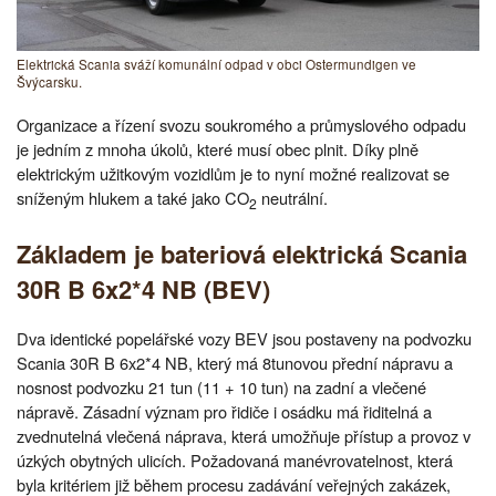
Elektrická Scania sváží komunální odpad v obci Ostermundigen ve
Švýcarsku.
Organizace a řízení svozu soukromého a průmyslového odpadu
je jedním z mnoha úkolů, které musí obec plnit. Díky plně
elektrickým užitkovým vozidlům je to nyní možné realizovat se
sníženým hlukem a také jako CO
neutrální.
2
Základem je bateriová elektrická Scania
30R B 6x2*4 NB (BEV)
Dva identické popelářské vozy BEV jsou postaveny na podvozku
Scania 30R B 6x2*4 NB, který má 8tunovou přední nápravu a
nosnost podvozku 21 tun (11 + 10 tun) na zadní a vlečené
nápravě. Zásadní význam pro řidiče i osádku má řiditelná a
zvednutelná vlečená náprava, která umožňuje přístup a provoz v
úzkých obytných ulicích. Požadovaná manévrovatelnost, která
byla kritériem již během procesu zadávání veřejných zakázek,