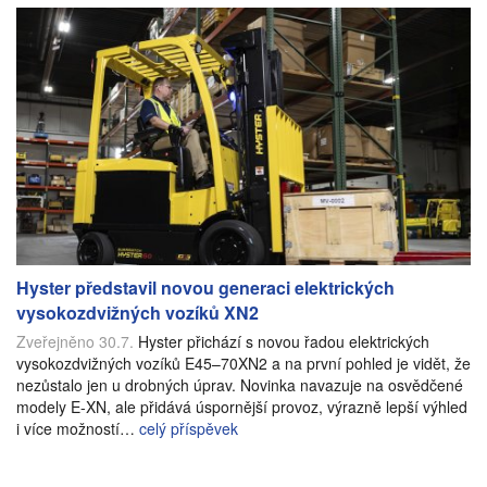
Hyster představil novou generaci elektrických
vysokozdvižných vozíků XN2
Zveřejněno 30.7.
Hyster přichází s novou řadou elektrických
vysokozdvižných vozíků E45–70XN2 a na první pohled je vidět, že
nezůstalo jen u drobných úprav. Novinka navazuje na osvědčené
modely E-XN, ale přidává úspornější provoz, výrazně lepší výhled
i více možností…
celý příspěvek