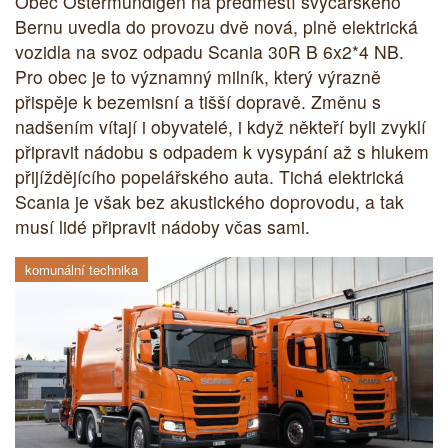
Obec Ostermundigen na předměstí švýcarského
Bernu uvedla do provozu dvě nová, plně elektrická
vozidla na svoz odpadu Scania 30R B 6x2*4 NB.
Pro obec je to významný milník, který výrazně
přispěje k bezemisní a tišší dopravě. Změnu s
nadšením vítají i obyvatelé, i když někteří byli zvyklí
připravit nádobu s odpadem k vysypání až s hlukem
přijíždějícího popelářského auta. Tichá elektrická
Scania je však bez akustického doprovodu, a tak
musí lidé připravit nádoby včas sami.
komunální technika