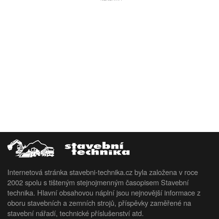
Internetová stránka stavebni-technika.cz byla založena v roce
2002 spolu s tišteným stejnojmenným časopisem Stavební
technika. Hlavní obsahovou náplní jsou nejnovější informace z
oboru stavebních a zemních strojů, příspěvky zaměřené na
stavební nářadí, technické příslušenství atd.