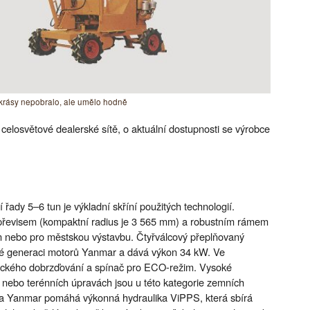
krásy nepobralo, ale umělo hodně
 celosvětové dealerské sítě, o aktuální dostupnosti se výrobce
ady 5–6 tun je výkladní skříní použitých technologií.
převisem (kompaktní radius je 3 565 mm) a robustním rámem
ón nebo pro městskou výstavbu. Čtyřválcový přeplňovaný
ové generaci motorů Yanmar a dává výkon 34 kW. Ve
ického dobrzďování a spínač pro ECO-režim. Vysoké
 nebo terénních úpravách jsou u této kategorie zemních
dla Yanmar pomáhá výkonná hydraulika ViPPS, která sbírá