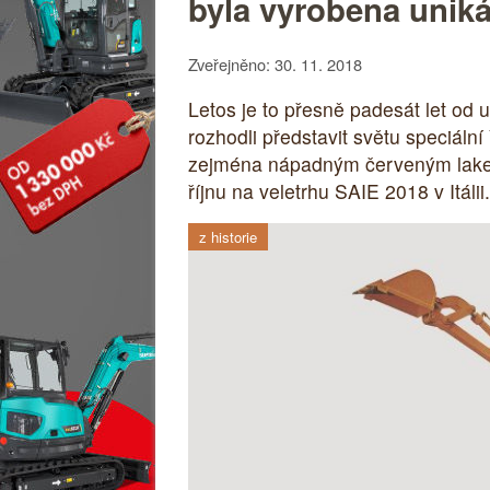
byla vyrobena uniká
Zveřejněno: 30. 11. 2018
Letos je to přesně padesát let od 
rozhodli představit světu speciáln
zejména nápadným červeným lakem, 
říjnu na veletrhu SAIE 2018 v Itálii.
z historie