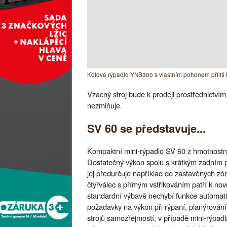
Kolové rýpadlo YNB300 s vlastním pohonem příliš 
Vzácný stroj bude k prodeji prostřednictvím
nezmiňuje.
SV 60 se představuje...
Kompaktní mini-rýpadlo SV 60 z hmotnostní ř
Dostatečný výkon spolu s krátkým zadním 
jej předurčuje například do zastavěných z
čtyřválec s přímým vstřikováním patří k n
standardní výbavě nechybí funkce automat
požadavky na výkon při rýpaní, planýrování
strojů samozřejmostí, v případě mini-rýpa