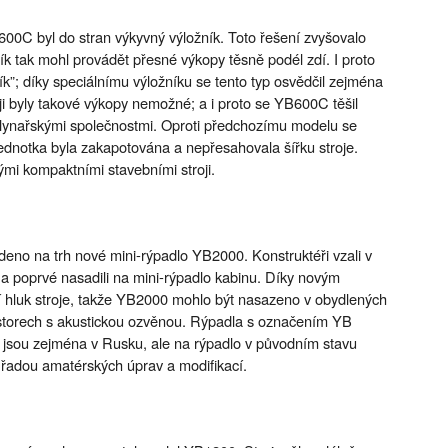
00C byl do stran výkyvný výložník. Toto řešení zvyšovalo
ík tak mohl provádět přesné výkopy těsně podél zdí. I proto
k”; díky speciálnímu výložníku se tento typ osvědčil zejména
ji byly takové výkopy nemožné; a i proto se YB600C těšil
plynařskými společnostmi. Oproti předchozímu modelu se
 jednotka byla zakapotována a nepřesahovala šířku stroje.
i kompaktními stavebními stroji.
deno na trh nové mini-rýpadlo YB2000. Konstruktéři vzali v
 a poprvé nasadili na mini-rýpadlo kabinu. Díky novým
í hluk stroje, takže YB2000 mohlo být nasazeno v obydlených
ostorech s akustickou ozvěnou. Rýpadla s označením YB
á jsou zejména v Rusku, ale na rýpadlo v původním stavu
u řadou amatérských úprav a modifikací.