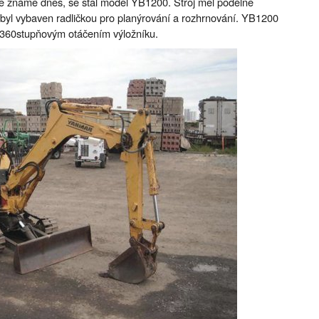
je známe dnes, se stal model YB1200. Stroj měl podélně
 byl vybaven radličkou pro planýrování a rozhrnování. YB1200
 360stupňovým otáčením výložníku.