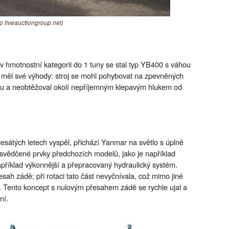
o liveauctiongroup.net)
 hmotnostní kategorii do 1 tuny se stal typ YB400 s váhou
měl své výhody: stroj se mohl pohybovat na zpevněných
u a neobtěžoval okolí nepříjemným klepavým hlukem od
desátých letech vyspěl, přichází Yanmar na světlo s úplně
svědčené prvky předchozích modelů, jako je například
apříklad výkonnější a přepracovaný hydraulický systém.
esah zádě; při rotaci tato část nevyčnívala, což mimo jiné
h. Tento koncept s nulovým přesahem zádě se rychle ujal a
ní.