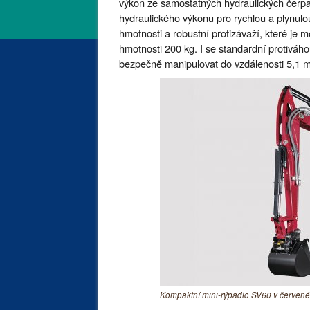
výkon ze samostatných hydraulických čerpad
hydraulického výkonu pro rychlou a plynulou
hmotnosti a robustní protizávaží, které je 
hmotnosti 200 kg. I se standardní protiváh
bezpečně manipulovat do vzdálenosti 5,1 m
Kompaktní mini-rýpadlo SV60 v červené