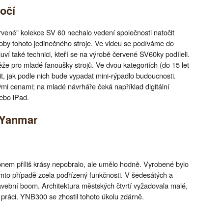
očí
ervené” kolekce SV 60 nechalo vedení společnosti natočit
by tohoto jedinečného stroje. Ve videu se podíváme do
ví také technici, kteří se na výrobě červené SV60ky podíleli.
že pro mladé fanoušky strojů. Ve dvou kategoriích (do 15 let
lit, jak podle nich bude vypadat mini-rýpadlo budoucnosti.
i cenami; na mladé návrháře čeká například digitální
ebo iPad.
y Yanmar
nem příliš krásy nepobralo, ale umělo hodně. Vyrobené bylo
omto případě zcela podřízený funkčnosti. V šedesátých a
vební boom. Architektura městských čtvrtí vyžadovala malé,
u práci. YNB300 se zhostil tohoto úkolu zdárně.