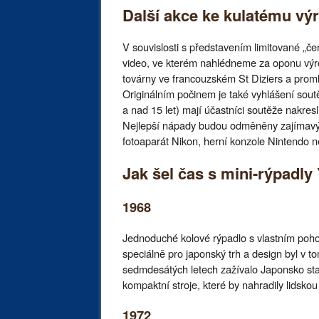
Další akce ke kulatému výr
V souvislosti s představením limitované „č
video, ve kterém nahlédneme za oponu výro
továrny ve francouzském St Diziers a promlu
Originálním počinem je také vyhlášení soutě
a nad 15 let) mají účastníci soutěže nakres
Nejlepší nápady budou odměněny zajímavým
fotoaparát Nikon, herní konzole Nintendo n
Jak šel čas s mini-rýpadl
1968
Jednoduché kolové rýpadlo s vlastním poho
speciálně pro japonský trh a design byl v t
sedmdesátých letech zažívalo Japonsko sta
kompaktní stroje, které by nahradily lidsko
1972