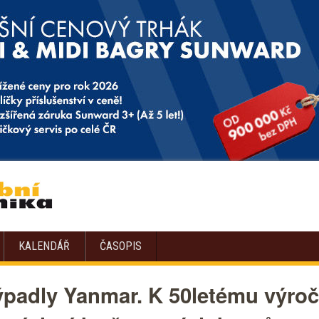
KALENDÁŘ
ČASOPIS
rýpadly Yanmar. K 50letému výroč