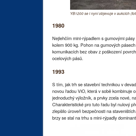
YB1200 se i nyní objevuje v aukcích (fot
1980
Nejlehčím mini-rýpadlem s gumovými pásy v
kolem 900 kg. Pohon na gumových pásech 
komunikacích bez obav z poškození povrch
ocelových pásů.
1993
S tím, jak trh se stavební technikou v deva
novou řadou ViO, která v sobě kombinuje o
jednoduchý výložník, a prvky zcela nové, n
Charakteristické pro tuto řadu byl nulový př
zlepšilo úroveň bezpečnosti na staveništíc
brzy se stal na trhu s mini-rýpadly dominant