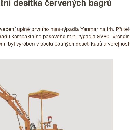
tní desítka červených bagrů
uvedení úplně prvního mini-rýpadla Yanmar na trh. Při tét
í řadu kompaktního pásového mini-rýpadla SV60. Vrcholný 
byl vyroben v počtu pouhých deseti kusů a veřejnost je