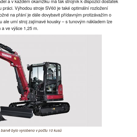
el a v každém okamžiku má tak strojník k dispozici dostatek
 práci. Výhodou stroje SV60 je také optimální rozložení
možné na přání je dále dovybavit přídavným protizávažím o
ou ale umí stroj zajímavé kousky – s tunovým nákladem lze
 a ve výšce 1,25 m.
 barvě bylo vyrobeno v počtu 10 kusů