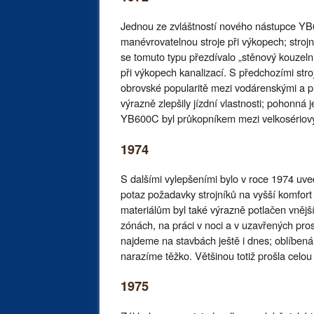
Jednou ze zvláštností nového nástupce YB6
manévrovatelnou stroje při výkopech; strojn
se tomuto typu přezdívalo „stěnový kouzelní
při výkopech kanalizací. S předchozími stro
obrovské popularitě mezi vodárenskými a 
výrazně zlepšily jízdní vlastnosti; pohonná
YB600C byl průkopníkem mezi velkosériovým
1974
S dalšími vylepšeními bylo v roce 1974 uve
potaz požadavky strojníků na vyšší komfort
materiálům byl také výrazně potlačen vnějš
zónách, na práci v noci a v uzavřených pr
najdeme na stavbách ještě i dnes; oblíben
narazíme těžko. Většinou totiž prošla celo
1975