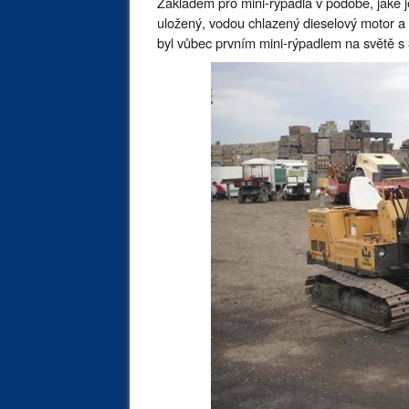
Základem pro mini-rýpadla v podobě, jaké 
uložený, vodou chlazený dieselový motor a
byl vůbec prvním mini-rýpadlem na světě s